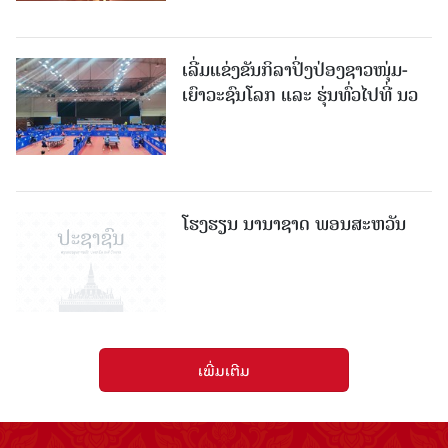
ເລີ່ມແຂ່ງຂັນກິລາປິ່ງປ່ອງຊາວໜຸ່ມ-
ເຍົາວະຊົນໂລກ ແລະ ຮຸ່ນທົ່ວໄປທີ່ ນວ
ໂຮງຮຽນ ນານາຊາດ ພອນສະຫວັນ
ເພີ່ມເຕີມ