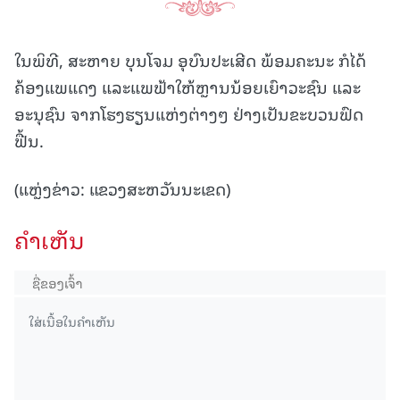
ໃນພິທີ, ສະຫາຍ ບຸນໂຈມ ອຸບົນປະເສີດ ພ້ອມຄະນະ ກໍໄດ້
ຄ້ອງແພແດງ ແລະແພຟ້າໃຫ້ຫຼານນ້ອຍເຍົາວະຊົນ ແລະ
ອະນຸຊົນ ຈາກໂຮງຮຽນແຫ່ງຕ່າງໆ ຢ່າງເປັນຂະບວນຟົດ
ຟື້ນ.
(ແຫຼ່ງຂ່າວ: ແຂວງສະຫວັນນະເຂດ)
ຄໍາເຫັນ