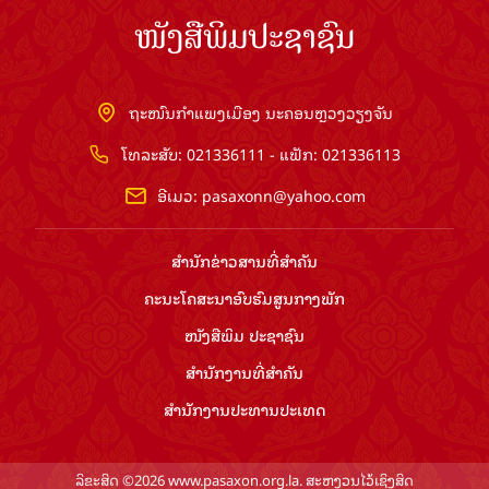
ໜັງສືພິມປະຊາຊົນ
ຖະໜົນກຳແພງເມືອງ ນະຄອນຫຼວງວຽງຈັນ
ໂທລະສັບ: 021336111 - ແຟັກ: 021336113
ອີເມວ:
pasaxonn@yahoo.com
ສຳ​ນັກ​ຂ່າວ​ສານ​ທີ່​ສຳ​ຄັນ​
ຄະນະໂຄສະນາອົບຮົມ​ສູນ​ກາງ​ພັກ
ໜັງສືພິມ ປະ​ຊາ​ຊົນ
ສຳ​ນັກ​ງານ​ທີ່​ສຳ​ຄັນ
ສຳ​ນັກ​ງານ​ປະ​ທານ​ປະ​ເທດ
ລິຂະສິດ ©2026 www.pasaxon.org.la. ສະຫງວນໄວ້ເຊິງສິດ