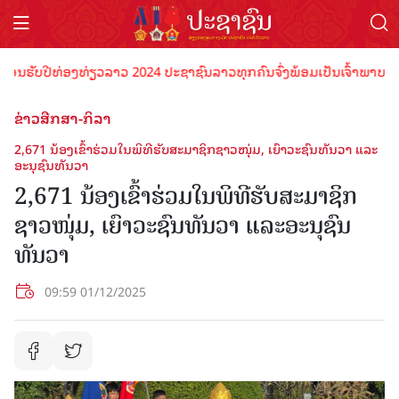
ນຮັບປີທ່ອງທ່ຽວລາວ 2024 ປະຊາຊົນລາວທຸກຄົນຈົ່ງພ້ອມເປັນເຈົ້າພາບທີ່ດີ 
ຂ່າວສືກສາ-ກິລາ
2,671 ນ້ອງເຂົ້າຮ່ວມໃນພິທີຮັບສະມາຊິກຊາວໜຸ່ມ, ເຍົາວະຊົນທັນວາ ແລະ
ອະນຸຊົນທັນວາ
2,671 ນ້ອງເຂົ້າຮ່ວມໃນພິທີຮັບສະມາຊິກ
ຊາວໜຸ່ມ, ເຍົາວະຊົນທັນວາ ແລະອະນຸຊົນ
ທັນວາ
09:59 01/12/2025