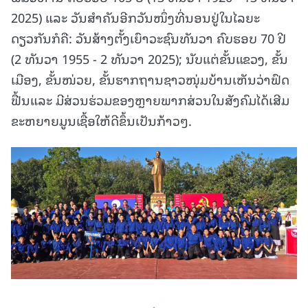
2025) ແລະ ວັນສໍາຄັນອີກວັນໜຶ່ງທີ່ນອນຢູ່ໃນໄລຍະ
ດຽວກັນກໍຄື: ວັນສ້າງຕັ້ງເຍົາວະຊົນທັນວາ ຄົບຮອບ 70 ປີ
(2 ທັນວາ 1955 - 2 ທັນວາ 2025); ນັບແຕ່ຂັ້ນແຂວງ, ຂັ້ນ
ເມືອງ, ຂັ້ນໜ່ວຍ, ຂັ້ນຮາກຖານຊາວໜຸ່ມບ້ານເຫັນວ່າຟົດ
ຟື້ນແລະ ມີສ່ວນຮ່ວມຂອງຫຼາຍພາກສ່ວນໃນສັງຄົມໄດ້ເສີມ
ຂະຫຍາຍມູນເຊື້ອໃຫ້ດີຂຶ້ນເປັນກ້າວໆ.