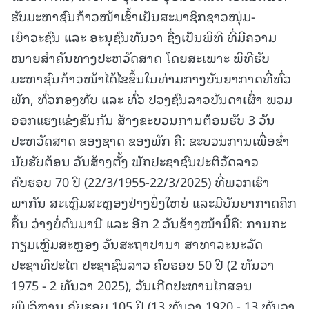
ຮັບມະຫາຊົນກ້າວໜ້າເຂົ້າເປັນສະມາຊິກຊາວໜຸ່ມ-
ເຍົາວະຊົນ ແລະ ອະນຸຊົນທັນວາ ຊື່ງເປັນພິທີ ທີ່ມີຄວາມ
ໝາຍສໍາຄັນທາງປະຫວັດສາດ ໂດຍສະເພາະ ພິທີຮັບ
ມະຫາຊົນກ້າວໜ້າໄດ້ໄຂຂຶ້ນໃນທ່າມກາງບັນຍາກາດທີ່ທົ່ວ
ພັກ, ທົ່ວກອງທັບ ແລະ ທົ່ວ ປວງຊົນລາວບັນດາເຜົ່າ ພວມ
ອອກແຮງແຂ່ງຂັນກັນ ສ້າງຂະບວນການຕ້ອນຮັບ 3 ວັນ
ປະຫວັດສາດ ຂອງຊາດ ຂອງພັກ ຄື: ຂະບວນການເພື່ອຂໍ່າ
ນັບຮັບຕ້ອນ ວັນສ້າງຕັ້ງ ພັກປະຊາຊົນປະຕິວັດລາວ
ຄົບຮອບ 70 ປີ (22/3/1955-22/3/2025) ທີ່ພວກເຮົາ
ພາກັນ ສະເຫຼີມສະຫຼອງຢ່າງຍິ່ງໃຫຍ່ ແລະມີບັນຍາກາດຄຶກ
ຄື້ນ ວ່າງບໍ່ດົນມານີ ແລະ ອີກ 2 ວັນຂ້າງໜ້ານີ້ຄື: ການກະ
ກຽມເຫຼີມສະຫຼອງ ວັນສະຖາປານາ ສາທາລະນະລັດ
ປະຊາທິປະໄຕ ປະຊາຊົນລາວ ຄົບຮອບ 50 ປີ (2 ທັນວາ
1975 - 2 ທັນວາ 2025), ວັນເກີດປະທານໄກສອນ
ພົມວິຫານ ຄົບຮອບ 105 ປີ (13 ທັນວາ 1920 - 13 ທັນວາ