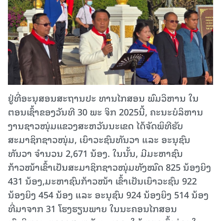
ຢູ່ທີ່ອະນຸສອນສະຖານປະ ທານໄກສອນ ພົມວິຫານ ໃນ
ຕອນເຊົ້າຂອງວັນທີ 30 ພະ ຈິກ 2025ນີ້, ຄະນະບໍລິຫານ
ງານຊາວໜຸ່ມແຂວງສະຫວັນນະເຂດ ໄດ້ຈັດພິທີຮັບ
ສະມາຊິກຊາວໜຸ່ມ, ເຍົາວະຊົນທັນວາ ແລະ ອະນຸຊົນ
ທັນວາ ຈໍານວນ 2,671 ນ້ອງ. ໃນນັ້ນ, ມີມະຫາຊົນ
ກ້າວໜ້າເຂົ້າເປັນສະມາຊິກຊາວໜຸ່ມທັງໝົດ 825 ນ້ອງຍິງ
431 ນ້ອງ,ມະຫາຊົນກ້າວໜ້າ ເຂົ້າເປັນເຍົາວະຊົນ 922
ນ້ອງຍິງ 454 ນ້ອງ ແລະ ອະນຸຊົນ 924 ນ້ອງຍິງ 514 ນ້ອງ
ທີ່ມາຈາກ 31 ໂຮງຮຽນພາຍ ໃນນະຄອນໄກສອນ