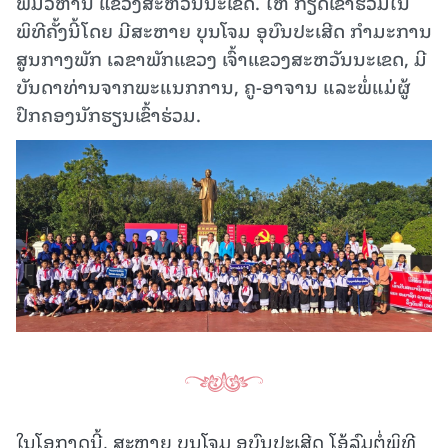
ພົມວິຫານ ແຂວງສະຫວັນນະເຂດ. ໃຫ້ ກຽດເຂົ້າຮ່ວມໃນ
ພິທີຄັ້ງນີ້ໂດຍ ມີສະຫາຍ ບຸນໂຈມ ອຸບົນປະເສີດ ກຳມະການ
ສູນກາງພັກ ເລຂາພັກແຂວງ ເຈົ້າແຂວງສະຫວັນນະເຂດ, ມີ
ບັນດາທ່ານຈາກພະແນກການ, ຄູ-ອາຈານ ແລະພໍ່ແມ່ຜູ້
ປົກຄອງນັກຮຽນເຂົ້າຮ່ວມ.
ໃນໂອກາດນີ້, ສະຫາຍ ບຸນໂຈມ ອຸບົນປະເສີດ ໂອ້ລົມຕໍ່ພິທີ