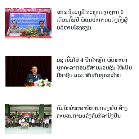
ສກຂ ວິລະບູລີ ສະຫຼຸບວຽກງານ 6
ເດືອນຕົ້ນປີ ພ້ອມປະກາດແຕ່ງຕັ້ງຜູ້
ບໍລິຫານໂຮງຮຽນ
ມຊ ເນັ້ນໃສ່ 4 ປັດໄຈຫຼັກ ພັດທະນາ
ບຸກຄະລາກອນສື່ສານມວນຊົນ ໃຫ້ເປັນ
ມືອາຊີບ ແລະ ທັນກັບຍຸກສະໄໝ
ກົມໃຫຍ່ພະລາທິການກອງທັບ ສ້າງ
ຂະບວນການແຂ່ງຂັນກິລາຍິງປືນ