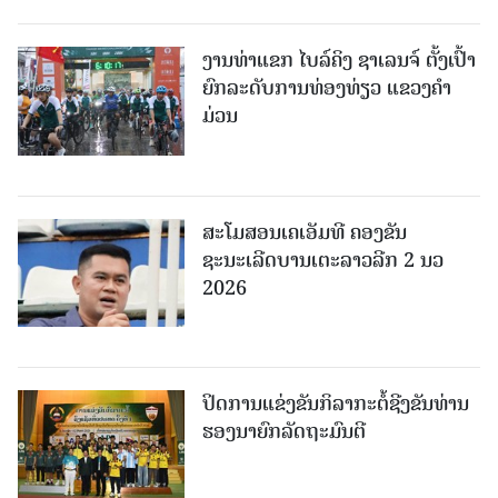
ງານທ່າແຂກ ໄບລ໌ຄິງ ຊາເລນຈ໌ ຕັ້ງເປົ້າ
ຍົກລະດັບການທ່ອງທ່ຽວ ແຂວງຄໍາ
ມ່ວນ
ສະໂມສອນເຄເອັມທີ ຄອງຂັນ
ຊະນະເລີດບານເຕະລາວລີກ 2 ນວ
2026
ປິດການແຂ່ງຂັນກິລາກະຕໍ້ຊີງຂັນທ່ານ
ຮອງນາຍົກລັດຖະມົນຕີ