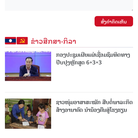
ສົ່ງຄໍາຄິດເຫັນ
ຂ່າວສືກສາ-ກິລາ
ກອງປະຊຸມເຜີຍແຜ່ເຊື່ອມຊຶມທິດທາງ
ປັບປຸງຫຼັກສູດ 6+3+3
ຊາວໜຸ່ມອາສາສະໝັກ ສືບຕໍ່ພາລະກິດ
ສ້າງອານາຄົດ ນໍານ້ອງຄືນສູ່ໂຮງຮຽນ