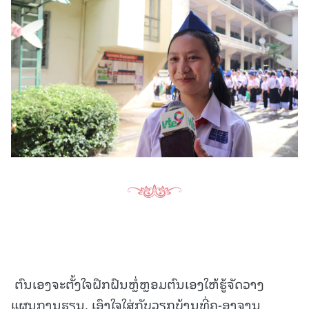
ຕົນເອງຈະຕັ້ງໃຈຝຶກຝົນຫຼໍ່ຫຼອມຕົນເອງໃຫ້ຮູ້ຈັດວາງ
ແຜນການຮຽນ, ເອົາໃຈໃສ່ກັບວຽກບ້ານທີ່ຄູ-ອາຈານ