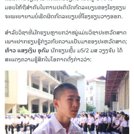
ມອບໃຫ້ຖືສໍາຄັນໃນການປະຕິບັດກົດລະບຽບຂອງໂຮງຮຽນ
ຈະພະຍາຍາມບໍ່ເຮັດຜິດກົດລະບຽບທີ່ໂຮງຮຽນວາງອອກ.
ສໍາລັບວິຊາທີ່ມັກຮຽນຫຼາຍກວ່າໝູ່ແມ່ນວິຊາປະຫວັດສາດ
ເພາະຢາກຮຽນຮູ້ກ່ຽວກັບຄວາມເປັນມາຂອງປະຫວັດສາດ;
ທ້າວ ແສງເງິນ ອຸດົມ
ນັກຮຽນຊັ້ນ ມ5/2 ມສ ວຽງຈັນ ໄດ້
ສະແດງຄວາມຮູ້ສຶກໃນໂອກາດດັ່ງກ່າວວ່າ: