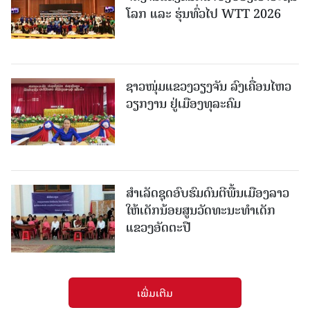
ໂລກ ແລະ ຮຸ່ນທົ່ວໄປ WTT 2026
ຊາວໜຸ່ມແຂວງວຽງຈັນ ລົງເຄື່ອນໄຫວ
ວຽກງານ ຢູ່ເມືອງທຸລະຄົມ
ສຳເລັດຊຸດອົບຮົມດົນຕີພື້ນເມືອງລາວ
ໃຫ້ເດັກນ້ອຍສູນວັດທະນະທຳເດັກ
ແຂວງອັດຕະປື
ເພີ່ມເຕີມ