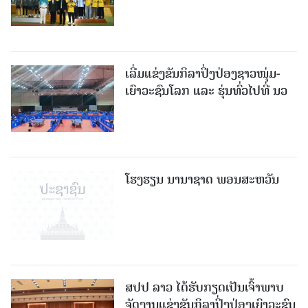
ເລີ່ມແຂ່ງຂັນກິລາປິ່ງປ່ອງຊາວໜຸ່ມ-
ເຍົາວະຊົນໂລກ ແລະ ຮຸ່ນທົ່ວໄປທີ່ ນວ
ໂຮງຮຽນ ນານາຊາດ ພອນສະຫວັນ
ສປປ ລາວ ໄດ້ຮັບກຽດເປັນເຈົ້າພາບ
ຈັດງານແຂ່ງຂັນກິລາປິ່ງປ່ອງເຍົາວະຊົນ