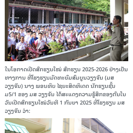
ໃນໂອກາດເປີດສົກຮຽນໃໝ່ ສົກຮຽນ 2025-2026 ຢ່າງເປັນ
ທາງການ ທີ່ໂຮງຮຽນມັດທະຍົມສົມບູນວຽງຈັນ (ມສ
ວຽງຈັນ) ນາງ ພອນທິບ ໄຊຍະສິດທິເດດ ນັກຮຽນຊັ້ນ
ມ5/1 ຂອງ ມສ ວຽງຈັນ ໄດ້ສະແດງຄວາມຮູ້ສຶກຂອງຕົນໃນ
ວັນເປີດສົກຮຽນໃໝ່ວັນທີ 1 ກັນຍາ 2025 ທີ່ໂຮງຮຽນ ມສ
ວຽງຈັນ ວ່າ: