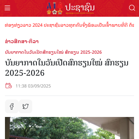
ງທ່ຽວລາວ 2024 ປະຊາຊົນລາວທຸກຄົນຈົ່ງພ້ອມເປັນເຈົ້າພາບທີ່ດີ ຕ້ອນຮັບນັກ
ຂ່າວສືກສາ-ກິລາ
ບັນຍາກາດໃນວັນເປີດສົກຮຽນໃໝ່ ສົກຮຽນ 2025-2026
ບັນຍາກາດໃນວັນເປີດສົກຮຽນໃໝ່ ສົກຮຽນ
2025-2026
11:38 03/09/2025