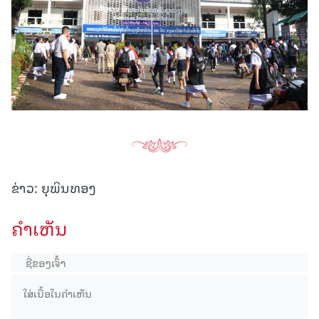
ຂ່າວ: ຍຸພິນທອງ
ຄໍາເຫັນ