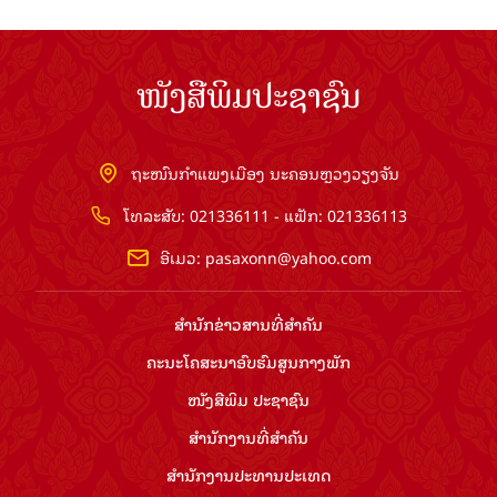
ໜັງສືພິມປະຊາຊົນ
ຖະໜົນກຳແພງເມືອງ ນະຄອນຫຼວງວຽງຈັນ
ໂທລະສັບ: 021336111 - ແຟັກ: 021336113
ອີເມວ:
pasaxonn@yahoo.com
ສຳ​ນັກ​ຂ່າວ​ສານ​ທີ່​ສຳ​ຄັນ​
ຄະນະໂຄສະນາອົບຮົມ​ສູນ​ກາງ​ພັກ
ໜັງສືພິມ ປະ​ຊາ​ຊົນ
ສຳ​ນັກ​ງານ​ທີ່​ສຳ​ຄັນ
ສຳ​ນັກ​ງານ​ປະ​ທານ​ປະ​ເທດ