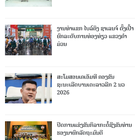
ງານທ່າແຂກ ໄບລ໌ຄິງ ຊາເລນຈ໌ ຕັ້ງເປົ້າ
ຍົກລະດັບການທ່ອງທ່ຽວ ແຂວງຄໍາ
ມ່ວນ
ສະໂມສອນເຄເອັມທີ ຄອງຂັນ
ຊະນະເລີດບານເຕະລາວລີກ 2 ນວ
2026
ປິດການແຂ່ງຂັນກິລາກະຕໍ້ຊີງຂັນທ່ານ
ຮອງນາຍົກລັດຖະມົນຕີ