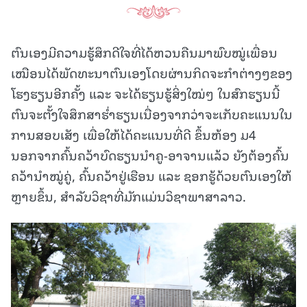
ຕົນເອງມີຄວາມຮູ້ສຶກດີໃຈທີ່ໄດ້ຫວນຄືນມາພົບໝູ່ເພື່ອນ
ເໝືອນໄດ້ພັດທະນາຕົນເອງໂດຍຜ່ານກິດຈະກໍາຕ່າງໆຂອງ
ໂຮງຮຽນອີກຄັ້ງ ແລະ ຈະໄດ້ຮຽນຮູ້ສິ່ງໃໝ່ໆ ໃນສົກຮຽນນີ້
ຕົນຈະຕັ້ງໃຈສຶກສາຮໍ່າຮຽນເນື່ອງຈາກວ່າຈະເກັບຄະແນນໃນ
ການສອບເສັງ ເພື່ອໃຫ້ໄດ້ຄະແນນທີ່ດີ ຂຶ້ນຫ້ອງ ມ4
ນອກຈາກຄົ້ນຄວ້າບົດຮຽນນໍາຄູ-ອາຈານແລ້ວ ຍັງຕ້ອງຄົ້ນ
ຄວ້ານໍາໝູ່ຄູ່, ຄົ້ນຄວ້າຢູ່ເຮືອນ ແລະ ຊອກຮູ້ດ້ວຍຕົນເອງໃຫ້
ຫຼາຍຂຶ້ນ, ສໍາລັບວິຊາທີ່ມັກແມ່ນວິຊາພາສາລາວ.