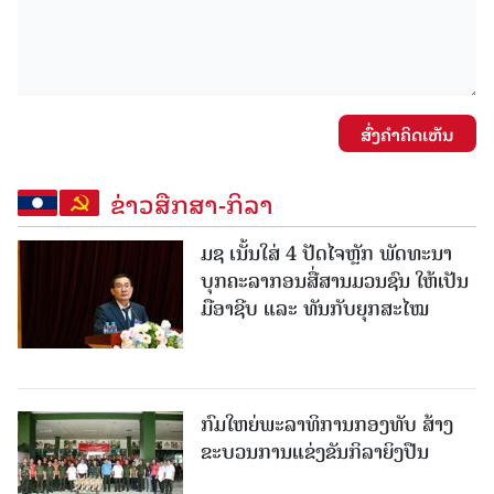
ສົ່ງຄໍາຄິດເຫັນ
ຂ່າວສືກສາ-ກິລາ
ມຊ ເນັ້ນໃສ່ 4 ປັດໄຈຫຼັກ ພັດທະນາ
ບຸກຄະລາກອນສື່ສານມວນຊົນ ໃຫ້ເປັນ
ມືອາຊີບ ແລະ ທັນກັບຍຸກສະໄໝ
ກົມໃຫຍ່ພະລາທິການກອງທັບ ສ້າງ
ຂະບວນການແຂ່ງຂັນກິລາຍິງປືນ