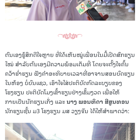
ຕົນເອງຮູ້ສຶກດີໃຈຫຼາຍ ທີ່ໄດ້ເຫັນໝູ່ເພື່ອນໃນມື້ເປີດສົກຮຽນ
ໃໝ່ ສໍາລັບຕົນເອງມີຄວາມພ້ອມເຕັມທີ່ ໂດຍຈະຕັ້ງໃຈຄົ້ນ
ຄວ້າຮໍ່າຮຽນ ຟັງຄໍາອະທິບາຍເວລາທີ່ອາຈານສອນບົດຮຽນ
ໃນຫ້ອງ ບໍ່ບົນແຊວ, ເອົາໃຈໃສ່ປະຕິບັດກົດລະບຽບຂອງ
ໂຮງຮຽນ ປະຕິບັດໂມງເຂົ້າຮຽນຢ່າງເຂັ້ມງວດ ເພື່ອໃຫ້
ກາຍເປັນນັກຮຽນເກັ່ງ ແລະ
ນາງ ພອນທິດາ ສີສູນທອນ
ນັກຮຽນຊັ້ນ ມ3 ໂຮງຮຽນ ມສ ວຽງຈັນ ໄດ້ໃຫ້ສໍາພາດວ່າ: