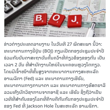
ຂ່າວຕ່າງປະເທດລາຍງານ ໃນວັນທີ 27 ພຶດສະພາ ນີ້ວ່າ:
ທະນາຄານກາງຍີ່ປຸ່ນ (BOJ) ກຽມເປີດກອງປະຊຸມປະຈຳປີ
ຮ່ວມກັບບັນດາສະຖາບັນຄົ້ນຄວ້າທີ່ກ່ຽວຂ້ອງຂອງຕົນ ເປັນ
ເວລາ 2 ວັນ ທີ່ສຳນັກງານໃຫຍ່ໃນນະຄອນຫຼວງໂຕກຽວ.
ໂດຍມີເຈົ້າໜ້າທີ່ຂັ້ນສູງຈາກທະນາຄານກາງສະຫະລັດ
ອາເມລິກາ (Fed) ແລະ ທະນາຄານກາງເອີຣົບ,
ທະນາຄານກາງການາດາ ແລະ ທະນາຄານກາງອົສຕຣາລີ
ລວມທັງນັກວິຊາການຈາກອາຊີ ແລະ ເອີຣົບ ຊຶ່ງຖືວ່າເປັນ
ເວທີທີ່ສໍາຄັນຂອງໂລກທີ່ຄ້າຍຄືກັນກັບກອງປະຊຸມປະຈໍາປີ
ຂອງ Fed ທີ່ Jackson Hole ໃນສະຫະລັດ ອາເມຣິກາ.