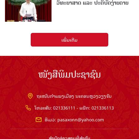
ວິທະຍາສາດ ແລະ ປະຕິບັດງ່າຍດາຍ
ເພີ່ມເຕີມ
ໜັງສືພິມປະຊາຊົນ
ຖະໜົນກຳແພງເມືອງ ນະຄອນຫຼວງວຽງຈັນ
ໂທລະສັບ: 021336111 - ແຟັກ: 021336113
ອີເມວ:
pasaxonn@yahoo.com
ສຳ​ນັກ​ຂ່າວ​ສານ​ທີ່​ສຳ​ຄັນ​