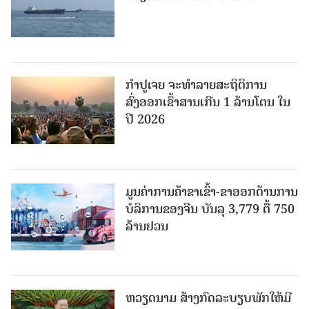
ກຳປູເຈຍ ຈະທຳລາຍສະຖິຕິການ
ສົ່ງອອກເຂົ້າສານເກີນ 1 ລ້ານໂຕນ ໃນ
ປີ 2026
ມູນຄ່າການຄ້າຂາເຂົ້າ-ຂາອອກດ້ານການ
ບໍລິການຂອງຈີນ ບັນລຸ 3,779 ຕື້ 750
ລ້ານຢວນ
ຫວຽດນາມ ສ້າງກົດລະບຽບພັກໃຫ້ມີ