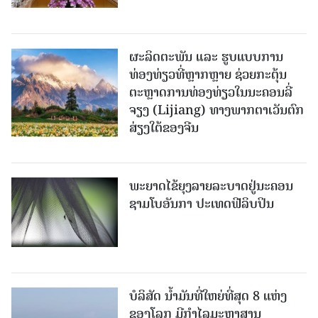
ຜະລິດຕະພັນ ແລະ ຮູບແບບການ
ທ່ອງທ່ຽວທີ່ຫຼາກຫຼາຍ ຊ່ວຍກະຕຸ້ນ
ຕະຫຼາດການທ່ອງທ່ຽວໃນນະຄອນລີ່
ຈຽງ (Lijiang) ທາງພາກຕາເວັນຕົກ
ສ່ຽງໃຕ້ຂອງຈີນ
ພະຍາດໄຂ້ຍຸງລາຍລະບາດຢູ່ນະຄອນ
ຊາມໂບ​ອັນກາ ປະເທດຟີລິບປິນ
ບໍລິສັດ ນ້ຳມັນທີ່ໃຫຍ່ທີ່ສຸດ 8 ແຫ່ງ
ຂອງໂລກ ມີກຳໄລມະຫາສານ