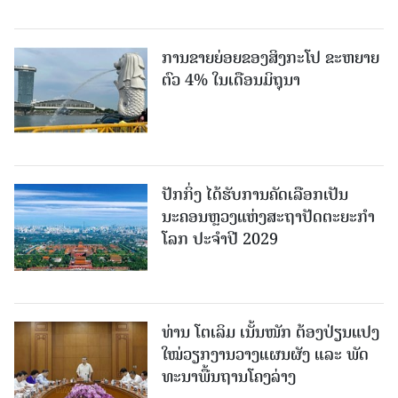
ການຂາຍຍ່ອຍຂອງສິງກະໂປ ຂະຫຍາຍ
ຕົວ 4% ໃນເດືອນມິຖຸນາ
ປັກກິ່ງ ໄດ້ຮັບການຄັດເລືອກເປັນ
ນະຄອນຫຼວງແຫ່ງສະຖາປັດຕະຍະກຳ
ໂລກ ປະຈຳປີ 2029
ທ່ານ ໂຕ​ເລິມ ເນັ້ນໜັກ ຕ້ອງ​ປ່ຽນ​ແປງ​
ໃໝ່​ວຽກ​ງານ​ວາງ​ແຜນ​ຜັງ ແລະ ​ພັດ​
ທະ​ນາ​ພື້ນ​ຖານ​ໂຄງ​ລ່າງ