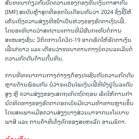
ສົນທະນາກ່ຽວກັບບົດຄວາມຂອງກອງທຶນເງິນຕາສາກົນ
(IMF) ສະບັບຫຼ້າສຸດທີ່ອອກໃນເດືອນທັນວາ 2024 ຊຶ່ງຊີ້ໃຫ້
ເຫັນເຖິງຄວາມສ່ຽງທີ່ໜ້າເປັນຫ່ວງຂອງອັດຕາເງິນເຟີ້.
ໂດຍອະທິບາຍວ່າສະຖານະການທີ່ມີຜົນກະທົບຕໍ່ການ
ສະໜອງເຊັ່ນ: ວິກິດການໂຄວິດ-19 ອາດເຮັດໃຫ້ອັດຕາເງິນ
ເຟີ້ແກ່ຍາວ ແລະ ເຕືອນວ່າທະນາຄານກາງບໍ່ຄວນລະເລີຍຕໍ່
ຄວາມກົດດັນດ້ານຕົ້ນທຶນ.
ການທີ່ທະນາຄານກາງຕ່າງໆຕ້ອງປະເຊີນກັບຄວາມກົດດັນ
ຫຼາຍດ້ານພ້ອມກັນ ບໍ່ວ່າຈະເປັນໄພເງິນເຟີ້ທີ່ຍັງຢູ່ໃນລະດັບ
ສູງ ຫຼື ຄວາມສ່ຽງຂອງເສດຖະກິດຖົດຖອຍ ເຮັດໃຫ້ການກໍາ
ນົດທິດທາງຂອງອັດຕາດອກເບ້ຍມີຄວາມທ້າທາຍຫຼາຍຂຶ້ນ
ໂດຍສະເພາະເມື່ອຄວາມສ່ຽງບາງສ່ວນມາຈາກນະໂຍບາຍ
ພາສີ ແລະ ການຄ້າທີ່ເຄັ່ງຄັດຂອງສະຫະລັດ ອາເມຣິກາ.