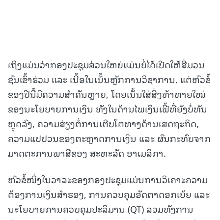
ເຖິງແມ່ນວ່າກອງປະຊຸມສ່ວນໃຫຍ່ແມ່ນບໍ່ໄດ້ເປີດໃຫ້ສື່ມວນ
ຊົນເຂົ້າຮ່ວມ ແລະ ເນື້ອໃນເນັ້ນຫຼັກການວິຊາການ. ແຕ່ຫົວຂໍ້
ຂອງປີນີ້ມີຄວາມສໍາຄັນຫຼາຍ, ໂດຍເນັ້ນໃສ່ສິ່ງທ້າທາຍໃໝ່
ຂອງນະໂຍບາຍການເງິນ ທັງໃນດ້ານໄພເງິນເຟີ້ທີ່ຍັງບໍ່ທັນ
ຫຼຸດລົງ, ຄວາມສ່ຽງຕໍ່ການເຕີບໂຕທາງດ້ານເສດຖະກິດ,
ຄວາມແປປວນຂອງຕະຫຼາດການເງິນ ແລະ ຜົນກະທົບຈາກ
ມາດຕະການພາສີຂອງ ສະຫະລັດ ອາເມລິກາ.
ຫົວຂໍ້ໜຶ່ງໃນວາລະຂອງກອງປະຊຸມແມ່ນການວິເຄາະຄວາມ
ຕ້ອງການເງິນສຳຮອງ, ການຄວບຄຸມອັດຕາດອກເບ້ຍ ແລະ
ນະໂຍບາຍການຄວບຄຸມປະລິມານ (QT) ລວມທັງການ