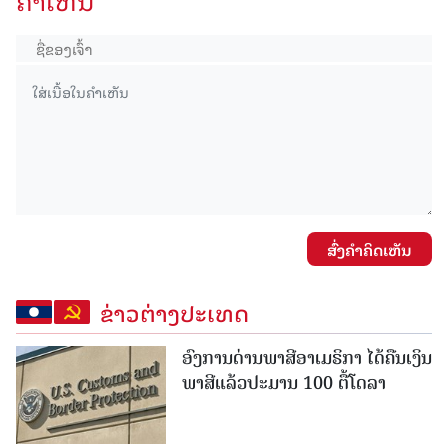
ຄໍາເຫັນ
ສົ່ງຄໍາຄິດເຫັນ
ຂ່າວຕ່າງປະເທດ
ອົງການດ່ານພາສີອາເມຣິກາ ໄດ້ຄືນເງິນ
ພາສີແລ້ວປະມານ 100 ຕື້ໂດລາ