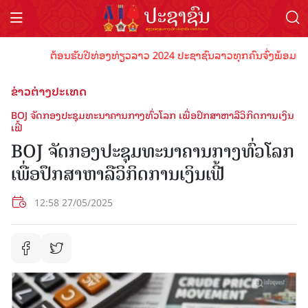
ຕ້ອນຮັບປີທ່ອງທ່ຽວລາວ 2024 ປະຊາຊົນລາວທຸກຄົນຈົ່ງພ້ອມເປັນເຈົ້
ຂ່າວຕ່າງປະເທດ
BOJ ຈັດກອງປະຊຸມທະນາຄານກາງທົ່ວໂລກ ເພື່ອປຶກສາຫາລືວິກິດການເງິນ
ເຟີ້
BOJ ຈັດກອງປະຊຸມທະນາຄານກາງທົ່ວໂລກ
ເພື່ອປຶກສາຫາລືວິກິດການເງິນເຟີ້
12:58 27/05/2025