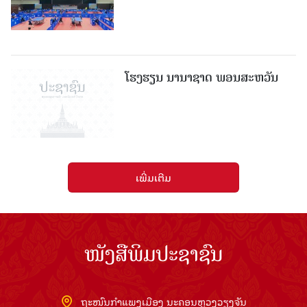
ໂຮງຮຽນ ນານາຊາດ ພອນສະຫວັນ
ເພີ່ມເຕີມ
ໜັງສືພິມປະຊາຊົນ
ຖະໜົນກຳແພງເມືອງ ນະຄອນຫຼວງວຽງຈັນ