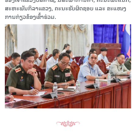
ສະຫະພັນກິລາແຂວງ, ຄະນະຮັບຜິດຊອບ ແລະ ຂະແໜງ
ການກ່ຽວຂ້ອງເຂົ້າຮ່ວມ.