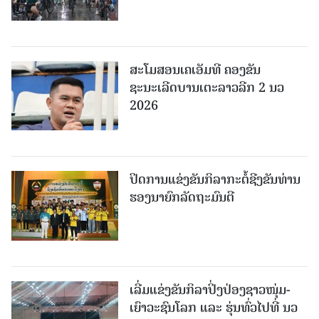
ສະໂມສອນເຄເອັມທີ ຄອງຂັນ
ຊະນະເລີດບານເຕະລາວລີກ 2 ນວ
2026
ປິດການແຂ່ງຂັນກິລາກະຕໍ້ຊີງຂັນທ່ານ
ຮອງນາຍົກລັດຖະມົນຕີ
ເລີ່ມແຂ່ງຂັນກິລາປິ່ງປ່ອງຊາວໜຸ່ມ-
ເຍົາວະຊົນໂລກ ແລະ ຮຸ່ນທົ່ວໄປທີ່ ນວ