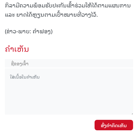
ກິລາມີຄວາມພ້ອມຮັບປະກັນເຂົ້າຮ່ວມໃຫ້ໄດ້ຕາມແຜນການ
ແລະ ຍາດໄດ້ຫຼຽນຕາມເປົ້າໝາຍທີ່ວາງໄວ້.
(ຂ່າວ-ພາບ: ຄຳຟອງ)
ຄໍາເຫັນ
ສົ່ງຄໍາຄິດເຫັນ