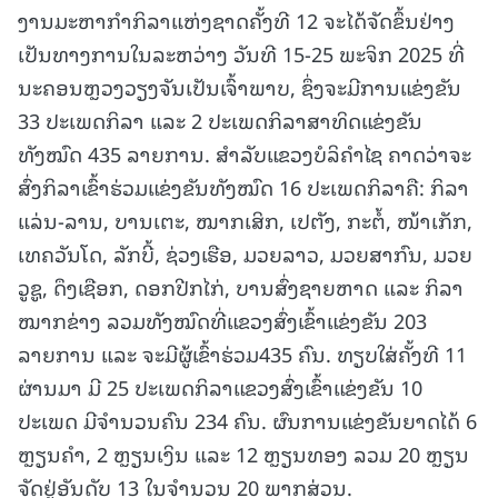
ງານມະຫາກຳກິລາແຫ່ງຊາດຄັ້ງທີ 12 ຈະໄດ້ຈັດຂຶ້ນຢ່າງ
ເປັນທາງການໃນລະຫວ່າງ ວັນທີ 15-25 ພະຈິກ 2025 ທີ່
ນະຄອນຫຼວງວຽງຈັນເປັນເຈົ້າພາບ, ຊຶ່ງຈະມີການແຂ່ງຂັນ
33 ປະເພດກິລາ ແລະ 2 ປະເພດກິລາສາທິດແຂ່ງຂັນ
ທັງໝົດ 435 ລາຍການ. ສຳລັບແຂວງບໍລິຄຳໄຊ ຄາດວ່າຈະ
ສົ່ງກິລາເຂົ້າຮ່ວມແຂ່ງຂັນທັງໝົດ 16 ປະເພດກິລາຄື: ກິລາ
ແລ່ນ-ລານ, ບານເຕະ, ໝາກເສິກ, ເປຕັງ, ກະຕໍ້, ໜ້າເກັກ,
ເທຄວັນໂດ, ລັກບີ້, ຊ່ວງເຮືອ, ມວຍລາວ, ມວຍສາກົນ, ມວຍ
ວູຊູ, ດຶງເຊືອກ, ດອກປີກໄກ່, ບານສົ່ງຊາຍຫາດ ແລະ ກິລາ
ໝາກຂ່າງ ລວມທັງໝົດທີ່ແຂວງສົ່ງເຂົ້າແຂ່ງຂັນ 203
ລາຍການ ແລະ ຈະມີຜູ້ເຂົ້າຮ່ວມ435 ຄົນ. ທຽບໃສ່ຄັ້ງທີ 11
ຜ່ານມາ ມີ 25 ປະເພດກິລາແຂວງສົ່ງເຂົ້າແຂ່ງຂັນ 10
ປະເພດ ມີຈຳນວນຄົນ 234 ຄົນ. ຜົນການແຂ່ງຂັນຍາດໄດ້ 6
ຫຼຽນຄຳ, 2 ຫຼຽນເງິນ ແລະ 12 ຫຼຽນທອງ ລວມ 20 ຫຼຽນ
ຈັດຢູ່ອັນດັບ 13 ໃນຈຳນວນ 20 ພາກສ່ວນ.