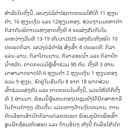
ສຳລັບໃນຄັ້ງນີ້, ແຂວງບໍລິຄໍາໄຊຄາດຄະເນໃຫ້ໄດ້ 11 ຫຼຽນ
ຄຳ, 16 ຫຼຽນເງິນ ແລະ 12ຫຼຽນທອງ. ສ່ວນງານມະຫາກຳ
ກິລາຄົນພິການແຫ່ງຊາດຄັ້ງທີ 4 ຈະແຂ່ງຂັນກັນໃນ
ລະຫວ່າງວັນທີ 13-19 ທັນວາ2025 ແຂ່ງຂັນທັງໝົດ 10
ປະເພດກິລາ. ແຂວງບໍລິຄຳໄຊ ສົ່ງເຂົ້າ 4 ປະເພດຄື: ກິລາ
ແລ່ນ-ລານ, ກິລາໂກນບານ, ກິລາລອຍນ້ຳ ແລະ ກິລາຍົກ
ນ້ຳໜັກ, ຄາດຄະເນມີຜູ້ເຂົ້າຮ່ວມ 90 ຄົນ. ຄັ້ງທີ 3 ຜ່ານ
ມາສາມາດຍາດໄດ້ 6 ຫຼຽນຄຳ 2 ຫຼຽນເງິນ 1 ຫຼຽນທອງ
ລວມ 9 ຫຼຽນ, ຈັດຢູ່ໃນອັນດັບ 8 ຈາກ 18 ພາກສ່ວນ
ເຂົ້າຮ່ວມແຂ່ງຂັນ ແລະ ຄາດຄະເນໃນຄັ້ງນີ້, ແມ່ນໃຫ້ໄດ້ຄືຄັ້ງ
ທີ 3 ຜ່ານມາ. ພ້ອມນີ້ຜູ້ແທນກອງປະຊຸມຍັງໄດ້ປຶກສາຫາລື
ໃນດ້ານຕ່າງໆ ເປັນຕົ້ນ: ແມ່ນທາງດ້ານງົບປະມານ, ການ
ຄັດເລືອກເອົານັກກິລາແຕ່ລະປະເພດ ພ້ອມຄູຝຶກເພື່ອເຂົ້າ
ສູນຝຶກຊ້ອມທົດສອບ ແລະ ດ້ານອຶ່ນໆ ທັງນີ້ ກໍເພື່ອໃຫ້ນັກ