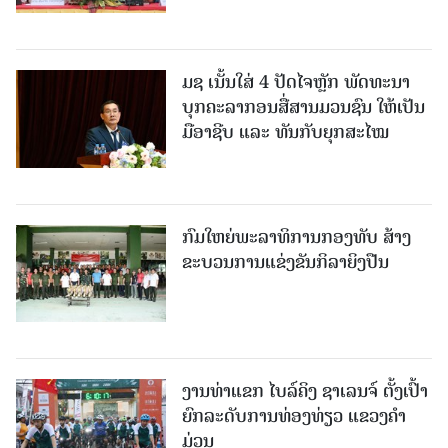
ມຊ ເນັ້ນໃສ່ 4 ປັດໄຈຫຼັກ ພັດທະນາ
ບຸກຄະລາກອນສື່ສານມວນຊົນ ໃຫ້ເປັນ
ມືອາຊີບ ແລະ ທັນກັບຍຸກສະໄໝ
ກົມໃຫຍ່ພະລາທິການກອງທັບ ສ້າງ
ຂະບວນການແຂ່ງຂັນກິລາຍິງປືນ
ງານທ່າແຂກ ໄບລ໌ຄິງ ຊາເລນຈ໌ ຕັ້ງເປົ້າ
ຍົກລະດັບການທ່ອງທ່ຽວ ແຂວງຄໍາ
ມ່ວນ