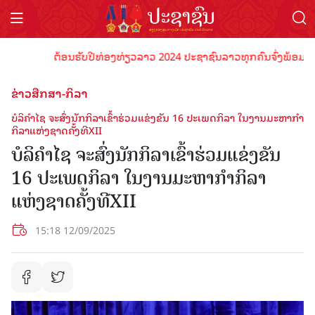
ຕ້ອນຮັບປີທ່ອງທ່ຽວລາວ 2024 ປະຊາຊົນລາວທຸກຄົນຈົ່ງພ້ອມເປັນເຈົ້
ຂ່າວສືກສາ-ກິລາ
ບໍລິຄຳໄຊ ຈະສົ່ງນັກກິລາເຂົ້າຮ່ວມແຂ່ງຂັນ 16 ປະເພດກິລາ ໃນງານມະຫາກຳ
ກິລາແຫ່ງຊາດຄັ້ງທີXII
ບໍລິຄຳໄຊ ຈະສົ່ງນັກກິລາເຂົ້າຮ່ວມແຂ່ງຂັນ
16 ປະເພດກິລາ ໃນງານມະຫາກຳກິລາ
ແຫ່ງຊາດຄັ້ງທີXII
15:18 12/09/2025