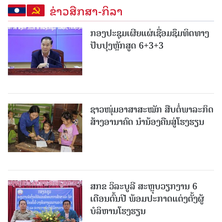
ຂ່າວສືກສາ-ກິລາ
ກອງປະຊຸມເຜີຍແຜ່ເຊື່ອມຊຶມທິດທາງ
ປັບປຸງຫຼັກສູດ 6+3+3
ຊາວໜຸ່ມອາສາສະໝັກ ສືບຕໍ່ພາລະກິດ
ສ້າງອານາຄົດ ນໍານ້ອງຄືນສູ່ໂຮງຮຽນ
ສກຂ ວິລະບູລີ ສະຫຼຸບວຽກງານ 6
ເດືອນຕົ້ນປີ ພ້ອມປະກາດແຕ່ງຕັ້ງຜູ້
ບໍລິຫານໂຮງຮຽນ