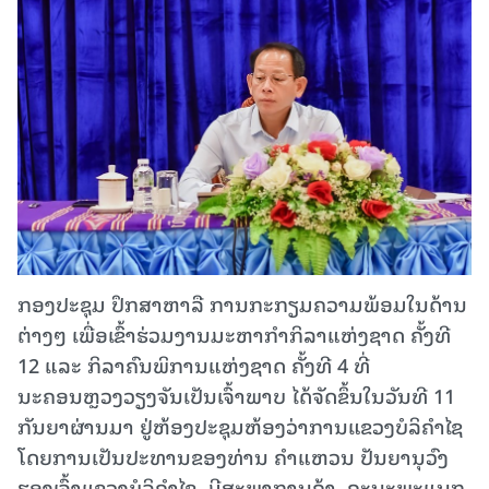
ກອງປະຊຸມ ປຶກສາຫາລື ການກະກຽມຄວາມພ້ອມໃນດ້ານ
ຕ່າງໆ ເພື່ອເຂົ້າຮ່ວມງານມະຫາກຳກິລາແຫ່ງຊາດ ຄັ້ງທີ
12 ແລະ ກິລາຄົນພິການແຫ່ງຊາດ ຄັ້ງທີ 4 ທີ່
ນະຄອນຫຼວງວຽງຈັນເປັນເຈົ້າພາບ ໄດ້ຈັດຂຶ້ນໃນວັນທີ 11
ກັນຍາຜ່ານມາ ຢູ່ຫ້ອງປະຊຸມຫ້ອງວ່າການແຂວງບໍລິຄໍາໄຊ
ໂດຍການເປັນປະທານຂອງທ່ານ ຄຳແຫວນ ປັນຍານຸວົງ
ຮອງເຈົ້າແຂວງບໍລິຄຳໄຊ, ມີສະພາການຄ້າ, ຄະນະພະແນກ,