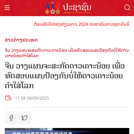
ຕ້ອນຮັບປີທ່ອງທ່ຽວລາວ 2024 ປະຊາຊົນລາວທຸກຄົນຈົ່ງພ້ອມເປ
ຂ່າວຕ່າງປະເທດ
ຈີນ ວາງແຜນຈະສະກັດດາວເຄາະນ້ອຍ ເພື່ອທົດສອບແຜນປ້ອງກັນບໍ່ໃຫ້ດາວ
ເຄາະນ້ອຍຕຳໃສ່ໂລກ
ຈີນ ວາງແຜນຈະສະກັດດາວເຄາະນ້ອຍ ເພື່ອ
ທົດສອບແຜນປ້ອງກັນບໍ່ໃຫ້ດາວເຄາະນ້ອຍ
ຕຳໃສ່ໂລກ
11:58 08/09/2025