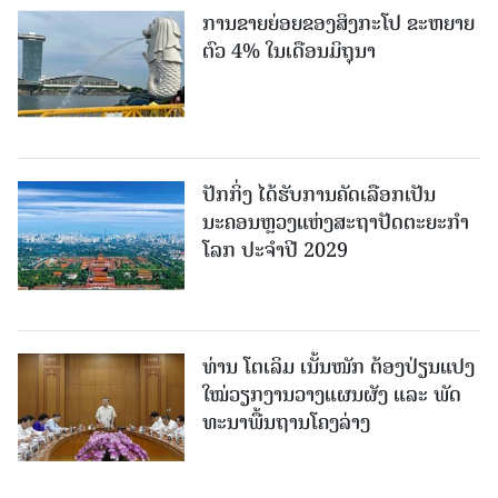
ການຂາຍຍ່ອຍຂອງສິງກະໂປ ຂະຫຍາຍ
ຕົວ 4% ໃນເດືອນມິຖຸນາ
ປັກກິ່ງ ໄດ້ຮັບການຄັດເລືອກເປັນ
ນະຄອນຫຼວງແຫ່ງສະຖາປັດຕະຍະກຳ
ໂລກ ປະຈຳປີ 2029
ທ່ານ ໂຕ​ເລິມ ເນັ້ນໜັກ ຕ້ອງ​ປ່ຽນ​ແປງ​
ໃໝ່​ວຽກ​ງານ​ວາງ​ແຜນ​ຜັງ ແລະ ​ພັດ​
ທະ​ນາ​ພື້ນ​ຖານ​ໂຄງ​ລ່າງ