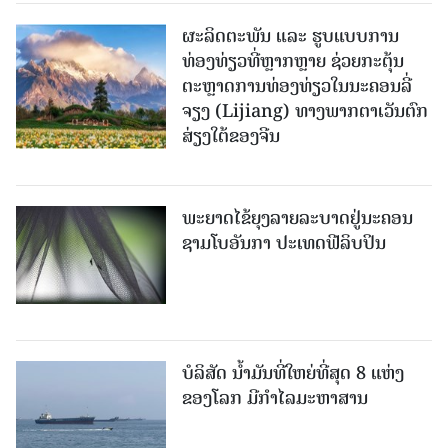
ຜະລິດຕະພັນ ແລະ ຮູບແບບການ
ທ່ອງທ່ຽວທີ່ຫຼາກຫຼາຍ ຊ່ວຍກະຕຸ້ນ
ຕະຫຼາດການທ່ອງທ່ຽວໃນນະຄອນລີ່
ຈຽງ (Lijiang) ທາງພາກຕາເວັນຕົກ
ສ່ຽງໃຕ້ຂອງຈີນ
ພະຍາດໄຂ້ຍຸງລາຍລະບາດຢູ່ນະຄອນ
ຊາມໂບ​ອັນກາ ປະເທດຟີລິບປິນ
ບໍລິສັດ ນ້ຳມັນທີ່ໃຫຍ່ທີ່ສຸດ 8 ແຫ່ງ
ຂອງໂລກ ມີກຳໄລມະຫາສານ