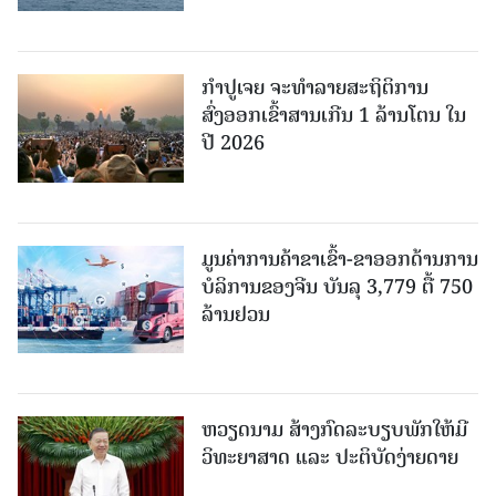
ກຳປູເຈຍ ຈະທຳລາຍສະຖິຕິການ
ສົ່ງອອກເຂົ້າສານເກີນ 1 ລ້ານໂຕນ ໃນ
ປີ 2026
ມູນຄ່າການຄ້າຂາເຂົ້າ-ຂາອອກດ້ານການ
ບໍລິການຂອງຈີນ ບັນລຸ 3,779 ຕື້ 750
ລ້ານຢວນ
ຫວຽດນາມ ສ້າງກົດລະບຽບພັກໃຫ້ມີ
ວິທະຍາສາດ ແລະ ປະຕິບັດງ່າຍດາຍ