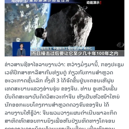
ຂ່າວສານຊີອາໄອລາຍງານວ່າ: ຫວ່າງມໍ່ໆມານີ້, ກອງປະຊຸມ
ເວທີປຶກສາຫາລືສາກົນທ່ຽນຕູ່ ກ່ຽວກັບການສຳຫຼວດ
ອະວະກາດຊັ້ນເລິກ ຄັ້ງທີ 3 ໄດ້ຈັດຂຶ້ນຢູ່ນະຄອນເຫີຝຸຍ
ເທດສະບານແຂວງອ່ານຮຸ່ຍ ຂອງຈີນ. ທ່ານ ອູເຫວີຍເຣີ໋ນ
ບັນດິດສະພາບັນດິດວິສະວະກຳຈີນ ທັງເປັນຫົວໜ້າໃຫຍ່
ນັກອອກແບບໂຄງການສຳຫຼວດດວງຈັນຂອງຈີນ ໄດ້
ລາຍງານໃຫ້ຮູ້ວ່າ: ຈີນພວມວາງແຜນດຳເນີນພາລະກິດ
ສາທິດທົດສອບການຍິງເພື່ອຫັນປ່ຽນທິດທາງໂຄຈອນ
ຂອງດາວເຄາະນ້ອຍດ້ວຍແຮງເດີນເຄື່ອນ ເພື່ອທົດສອບ