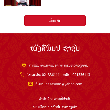
ເພີ່ມເຕີມ
ໜັງສືພິມປະຊາຊົນ
ຖະໜົນກຳແພງເມືອງ ນະຄອນຫຼວງວຽງຈັນ
ໂທລະສັບ: 021336111 - ແຟັກ: 021336113
ອີເມວ:
pasaxonn@yahoo.com
ສຳ​ນັກ​ຂ່າວ​ສານ​ທີ່​ສຳ​ຄັນ​
ຄະນະໂຄສະນາອົບຮົມ​ສູນ​ກາງ​ພັກ