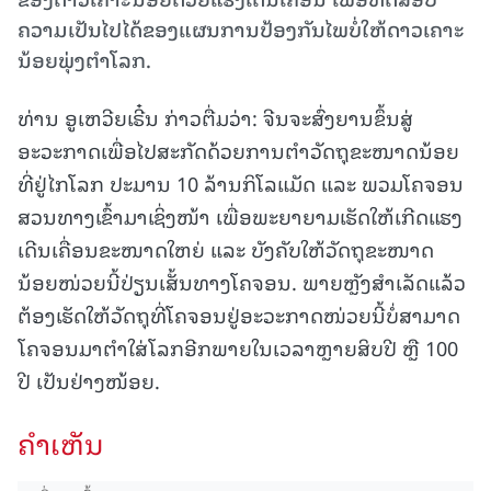
ຄວາມເປັນໄປໄດ້ຂອງແຜນການປ້ອງກັນໄພບໍ່ໃຫ້ດາວເຄາະ
ນ້ອຍພຸ່ງຕຳໂລກ.
ທ່ານ ອູເຫວີຍເຣີ໋ນ ກ່າວຕື່ມວ່າ: ຈີນຈະສົ່ງຍານຂຶ້ນສູ່
ອະວະກາດເພື່ອໄປສະກັດດ້ວຍການຕໍາວັດຖຸຂະໜາດນ້ອຍ
ທີ່ຢູ່ໄກໂລກ ປະມານ 10 ລ້ານກິໂລແມັດ ແລະ ພວມໂຄຈອນ
ສວນທາງເຂົ້າມາເຊິ່ງໜ້າ ເພື່ອພະຍາຍາມເຮັດໃຫ້ເກີດແຮງ
ເດີນເຄື່ອນຂະໜາດໃຫຍ່ ແລະ ບັງຄັບໃຫ້ວັດຖຸຂະໜາດ
ນ້ອຍໜ່ວຍນີ້ປ່ຽນເສັ້ນທາງໂຄຈອນ. ພາຍຫຼັງສຳເລັດແລ້ວ
ຕ້ອງເຮັດໃຫ້ວັດຖຸທີ່ໂຄຈອນຢູ່ອະວະກາດໜ່ວຍນີ້ບໍ່ສາມາດ
ໂຄຈອນມາຕຳໃສ່ໂລກອີກພາຍໃນເວລາຫຼາຍສິບປີ ຫຼື 100
ປີ ເປັນຢ່າງໜ້ອຍ.
ຄໍາເຫັນ