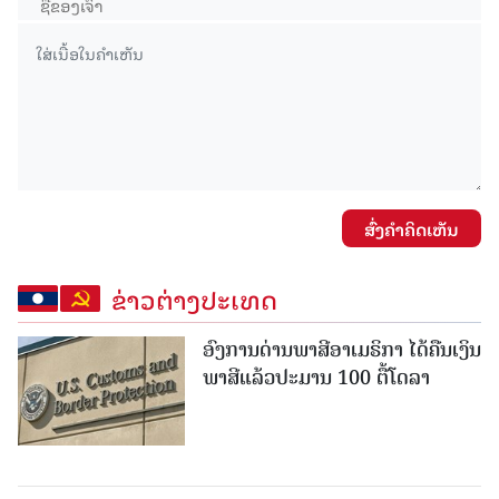
ສົ່ງຄໍາຄິດເຫັນ
ຂ່າວຕ່າງປະເທດ
ອົງການດ່ານພາສີອາເມຣິກາ ໄດ້ຄືນເງິນ
ພາສີແລ້ວປະມານ 100 ຕື້ໂດລາ