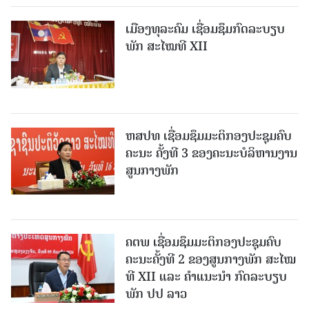
ເມືອງທຸລະຄົມ ເຊື່ອມຊຶມກົດລະບຽບ
ພັກ ສະໄໝທີ XII
ຫສປທ ເຊື່ອມຊຶມມະຕິກອງປະຊຸມຄົບ
ຄະນະ ຄັ້ງທີ 3 ຂອງຄະນະບໍລິຫານງານ
ສູນກາງພັກ
ຄຕພ ເຊື່ອມຊຶມມະຕິກອງປະຊຸມຄົບ
ຄະນະຄັ້ງທີ 2 ຂອງສູນກາງພັກ ສະໄໝ
ທີ XII ແລະ ຄໍາແນະນໍາ ກົດລະບຽບ
ພັກ ປປ ລາວ