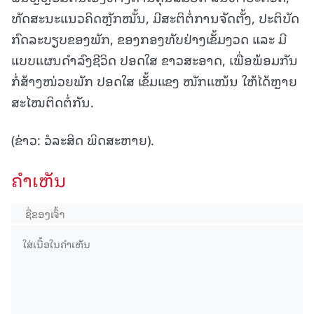
ທັດສະນະແນວຄິດຫຼັກໝັ້ນ, ມີສະຕິຕໍ່ການຈັດຕັ້ງ, ປະຕິບັດ
ກົດລະບຽບຂອງພັກ, ຂອງກອງທັບຢ່າງເຂັ້ມງວດ ແລະ ມີ
ແບບແຜນດຳລົງຊີວິດ ປອດໃສ ຂາວສະອາດ, ເພື່ອພ້ອມກັນ
ກໍ່ສ້າງໜ່ວຍພັກ ປອດໃສ ເຂັ້ມແຂງ ໜັກແໜ້ນ ໃຫ້ໄດ້ຫຼາຍ
ສະໄໝຕິດຕໍ່ກັນ.
(ຂ່າວ: ວໍລະສິດ ພິດສະຫາຍ).
ຄໍາເຫັນ