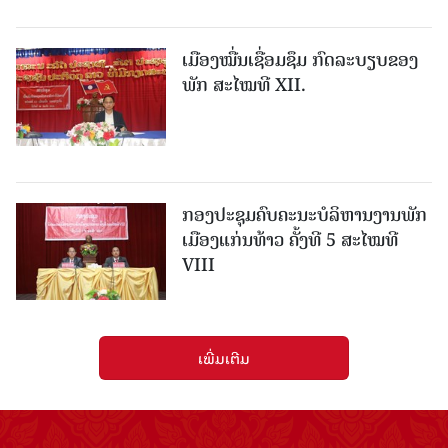
ເມືອງ​ໝື່ນເຊື່ອມຊຶມ ກົດລະບຽບຂອງ
ພັກ ສະໄໝທີ XII.
ກອງປະຊຸມຄົບຄະນະບໍລິຫານງານພັກ
ເມືອງແກ່ນ​ທ້າວ ຄັ້ງທີ 5 ສະໄໝທີ
VIII
ເພີ່ມເຕີມ