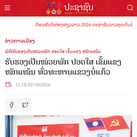
ຕ້ອນຮັບປີທ່ອງທ່ຽວລາວ 2024 ປະຊາຊົນລາວທຸກຄົນຈົ່ງພ້ອມເ
ຂ່າວການເມືອງ
ພິທີຮັບຮອງເປັນໜ່ວຍພັກ ປອດໃສ ເຂັ້ມແຂງ ໜັກແໜ້ນ
ຮັບຮອງເປັນໜ່ວຍພັກ ປອດໃສ ເຂັ້ມແຂງ
ໜັກແໜ້ນ ທົ່ວທະຫານແຂວງບໍ່ແກ້ວ
12:18 02/10/2024