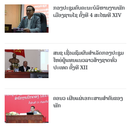
ກອງປະຊຸມຄົບຄະນະບໍລິຫານງານພັກ
ເມືອງຊານ​ໄຊ ຄັ້ງທີ 4 ສະໄໝທີ XIV
ສນຊ ເຊື່ອມຊຶມຜົນສໍາເລັດກອງປະຊຸມ
ໃຫຍ່ຜູ້ແທນແນວລາວສ້າງຊາດທົ່ວ
ປະເທດ ຄັ້ງທີ XII
ຄອນວ ເຜີຍແຜ່ເອກະສານສໍາຄັນຂອງ
ພັກ