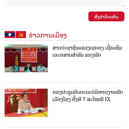
ສົ່ງຄໍາຄິດເຫັນ
ຂ່າວການເມືອງ
ສານປະຊາຊົນແຂວງເຊກອງ ເຊື່ອມຊຶມ
ເອະກສານສໍາຄັນ ຂອງພັກ
ກອງປະຊຸມຄົບຄະນະບໍລິຫານງານພັກ
ເມືອງໂຂງ ຄັ້ງທີ 7 ສະໄໝທີ IX