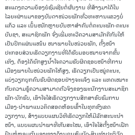
ສະແດງຄວາມຍ້ອງຍໍຊົມເຊີຍຕໍ່ຜົນງານ ທີ່ສ້າງມາໄດ້ໃນ
ໄລຍະຜ່ານມາຂອງບັນດາໜ່ວຍພັກທົ່ວທະຫານແຂວງບໍ່
ແກ້ວ ແລະ ເນັ້ນໜັກຫຼາຍບັນຫາສຳຄັນຕໍ່ຄະນະພັກ-ຄະນະ
ບັນຊາ, ສະມາຊິກພັກ ຈົ່ງເພີ່ມທະວີຄວາມສາມັກຄີກັນໃຫ້
ເປັນປຶກແຜ່ນແໜ້ນ ໜາພາຍໃນໜ່ວຍພັກ, ຕັ້ງໜ້າ
ປະກອບສ່ວນເຮັດວຽກງານທີ່ໄດ້ຮັບມອບໝາຍຈາກຂັ້ນ
ເທິງ, ຕ້ອງໄດ້ຍົກສູງນໍ້າໃຈຄວາມຮັບຜິດຊອບໜ້າທີ່ການ
ເມືອງພາຍໃນໜ່ວຍພັກໃຫ້ສູງ, ເຮັດວຽກເປັນໝູ່ຄະນະ,
ແບ່ງວຽກບຸກຄົນຮັບຜິດຊອບຢ່າງຈະແຈ້ງ ແລະ ແທດເໝາະ
ກັບຄວາມຮູ້ຄວາມສາມາດຕົວຈິງຂອງພະນັກງານສະມາຊິກ
ພັກ-ນັກຮົບ, ເອົາໃຈໃສ່ເຮັດວຽກງານສຶກສາອົບຮົມການ
ເມືອງ-ນຳພາແນວຄິດສອດຫ້ອຍເຂົ້າໃນທຸກຂົງເຂດ
ວຽກງານ, ສ້າງແບບແຜນວິທີເຮັດວຽກໃຫ້ມີລັກສະນະນໍາ
ໜ້າ, ແບບແຜນນໍາພາທີ່ທັນສະໄໝ, ເອົາໃຈໃສ່ຕັ້ງໜ້າເຝືກ
ຝົນຫຼໍ່ຫຼອມຕົນເອງທາງດ້ານຄຸນສົມບັດ-ສິນທຳປະຕິວັດ,