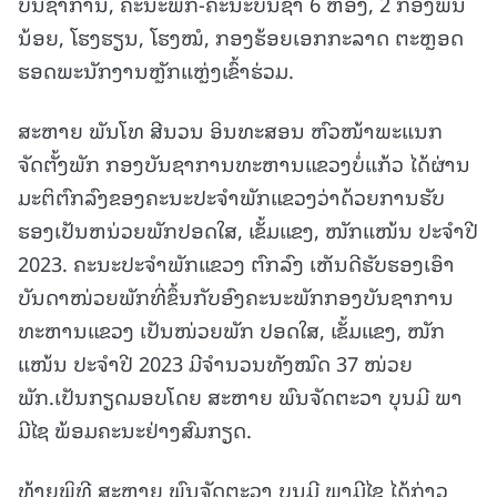
ບັນຊາການ, ຄະນະພັກ-ຄະນະບັນຊາ 6 ຫ້ອງ, 2 ກອງພັນ
ນ້ອຍ, ໂຮງຮຽນ, ໂຮງໝໍ, ກອງຮ້ອຍເອກກະລາດ ຕະຫຼອດ
ຮອດພະນັກງານຫຼັກແຫຼ່ງເຂົ້າຮ່ວມ.
ສະຫາຍ ພັນໂທ ສີນວນ ອິນທະສອນ ຫົວໜ້າພະແນກ
ຈັດຕັ້ງພັກ ກອງບັນຊາການທະຫານແຂວງບໍ່ແກ້ວ ໄດ້ຜ່ານ
ມະຕິຕົກລົງຂອງຄະນະປະຈໍາພັກແຂວງວ່າດ້ວຍການຮັບ
ຮອງເປັນຫນ່ວຍພັກປອດໃສ, ເຂັ້ມແຂງ, ໜັກແໜ້ນ ປະຈໍາປີ
2023. ຄະນະປະຈໍາພັກແຂວງ ຕົກລົງ ເຫັນດີຮັບຮອງເອົາ
ບັນດາໜ່ວຍພັກທີ່ຂຶ້ນກັບອົງຄະນະພັກກອງບັນຊາການ
ທະຫານແຂວງ ເປັນໜ່ວຍພັກ ປອດໃສ, ເຂັ້ມແຂງ, ໜັກ
ແໜ້ນ ປະຈໍາປີ 2023 ມີຈໍານວນທັງໝົດ 37 ໜ່ວຍ
ພັກ.ເປັນກຽດມອບໂດຍ ສະຫາຍ ພົນຈັດຕະວາ ບຸນມີ ພາ
ມີໄຊ ພ້ອມຄະນະຢ່າງສົມກຽດ.
ທ້າຍພິທີ ສະຫາຍ ພົນຈັດຕະວາ ບຸນມີ ພາມີໄຊ ໄດ້ກ່າວ