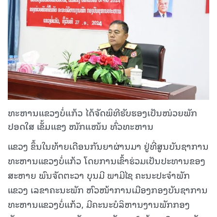
ທະຫານແຂວງບໍ່ແກ້ວ ໄດ້ຈັດພິທີຮັບຮອງເປັນໜ່ວຍພັກ
ປອດໃສ ເຂັ້ມແຂງ ໜັກແໜ້ນ ທົ່ວທະຫານ
ແຂວງ ຂຶ້ນໃນທ້າຍເດືອນກັນຍາຜ່ານມາ ຢູ່ທີ່ສູນບັນຊາການ
ທະຫານແຂວງບໍ່ແກ້ວ ໂດຍການເຂົ້າຮ່ວມເປັນປະທານຂອງ
ສະຫາຍ ພົນຈັດຕະວາ ບຸນມີ ພາມີໄຊ ຄະນະປະຈຳພັກ
ແຂວງ ເລຂາຄະນະພັກ ຫົວໜ້າການເມືອງກອງບັນຊາການ
ທະຫານແຂວງບໍ່ແກ້ວ, ມີຄະນະບໍລິຫານງານພັກກອງ