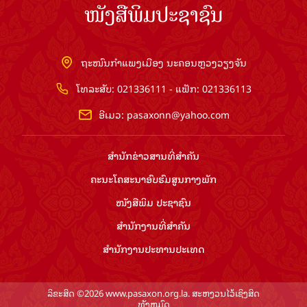
ໜັງສືພິມປະຊາຊົນ
ຖະໜົນກຳແພງເມືອງ ນະຄອນຫຼວງວຽງຈັນ
ໂທລະສັບ: 021336111 - ແຟັກ: 021336113
ອີເມວ:
pasaxonn@yahoo.com
ສຳ​ນັກ​ຂ່າວ​ສານ​ທີ່​ສຳ​ຄັນ​
ຄະນະໂຄສະນາອົບຮົມ​ສູນ​ກາງ​ພັກ
ໜັງສືພິມ ປະ​ຊາ​ຊົນ
ສຳ​ນັກ​ງານ​ທີ່​ສຳ​ຄັນ
ສຳ​ນັກ​ງານ​ປະ​ທານ​ປະ​ເທດ
ລິຂະສິດ ©2026 www.pasaxon.org.la. ສະຫງວນໄວ້ເຊິງສິດ
ທັງຫມົດ