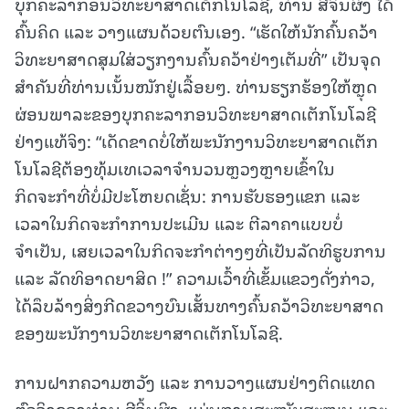
ບຸກຄະລາກອນວິທະຍາສາດເຕັກໂນໂລຊີ, ທ່ານ ສີຈິ້ນຜິງ ໄດ້
ຄົ້ນຄິດ ແລະ ວາງແຜນດ້ວຍຕົນເອງ. “ເຮັດໃຫ້ນັກຄົ້ນຄວ້າ
ວິທະຍາສາດສຸມໃສ່ວຽກງານຄົ້ນຄວ້າຢ່າງເຕັມທີ່” ເປັນຈຸດ
ສຳຄັນທີ່ທ່ານເນັ້ນໜັກຢູ່ເລື້ອຍໆ. ທ່ານຮຽກຮ້ອງໃຫ້ຫຼຸດ
ຜ່ອນພາລະຂອງບຸກຄະລາກອນວິທະຍາສາດເຕັກໂນໂລຊີ
ຢ່າງແທ້ຈິງ: “ເດັດຂາດບໍ່ໃຫ້ພະນັກງານວິທະຍາສາດເຕັກ
ໂນໂລຊີຕ້ອງທຸ້ມເທເວລາຈຳນວນຫຼວງຫຼາຍເຂົ້າໃນ
ກິດຈະກຳທີ່ບໍ່ມີປະໂຫຍດເຊັ່ນ: ການຮັບຮອງແຂກ ແລະ
ເວລາໃນກິດຈະກຳການປະເມີນ ແລະ ຕີລາຄາແບບບໍ່
ຈຳເປັນ, ເສຍເວລາໃນກິດຈະກຳຕ່າງໆທີ່ເປັນລັດທິຮູບການ
ແລະ ລັດທິອາດຍາສິດ !” ຄວາມເວົ້າທີ່ເຂັ້ມແຂວງດັ່ງກ່າວ,
ໄດ້ລຶບລ້າງສິ່ງກີດຂວາງບົນເສັ້ນທາງຄົ້ນຄວ້າວິທະຍາສາດ
ຂອງພະນັກງານວິທະຍາສາດເຕັກໂນໂລຊີ.
ການຝາກຄວາມຫວັງ ແລະ ການວາງແຜນຢ່າງຕິດແທດ
ຕົວຈິງຂອງທ່ານ ສີຈິ້ນຜິງ, ແມ່ນການສະໜັບສະໜູນ ແລະ