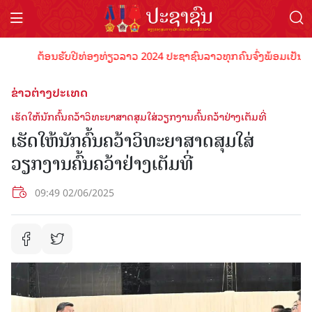
ຕ້ອນຮັບປີທ່ອງທ່ຽວລາວ 2024 ປະຊາຊົນລາວທຸກຄົນຈົ່ງພ້ອມເປັນເຈົ້າພາ
ຂ່າວຕ່າງປະເທດ
ເຮັດໃຫ້ນັກຄົ້ນຄວ້າວິທະຍາສາດສຸມໃສ່ວຽກງານຄົ້ນຄວ້າຢ່າງເຕັມທີ່
ເຮັດໃຫ້ນັກຄົ້ນຄວ້າວິທະຍາສາດສຸມໃສ່
ວຽກງານຄົ້ນຄວ້າຢ່າງເຕັມທີ່
09:49 02/06/2025