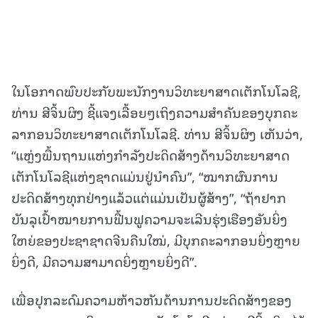
ໃນໂອກາດພົບປະກັບພະນັກງານວິທະຍາສາດເຕັກໂນໂລຊີ,
ທ່ານ ສີຈິ້ນຜິງ ຊີ້ແຈງເລື້ອຍໆເຖິງຄວາມສຳຄັນຂອງບຸກຄະ
ລາກອນວິທະຍາສາດເຕັກໂນໂລຊີ. ທ່ານ ສີຈິ້ນຜິງ ເຫັນວ່າ,
“ແຫຼ່ງພື້ນຖານແຫ່ງກຳລັງປະດິດສ້າງດ້ານວິທະຍາສາດ
ເຕັກໂນໂລຊີແຫ່ງຊາດແມ່ນຢູ່ນຳຄົນ”, “ໝາກຜົນການ
ປະດິດສ້າງທຸກຢ່າງແລ້ວແຕ່ແມ່ນເປັນຜູ້ສ້າງ”, “ຖ້າຢາກ
ບັນລຸເປົ້າໝາຍການຟື້ນຟູຄວາມຈະເລີນຮຸ່ງເຮືອງອັນຍິ່ງ
ໃຫຍ່ຂອງປະຊາຊາດຈີນຄືນໃໝ່, ມີບຸກຄະລາກອນຍິ່ງຫຼາຍ
ຍິ່ງດີ, ມີຄວາມສາມາດຍິ່ງຫຼາຍຍິ່ງດີ”.
ເພື່ອປຸກລະດົມຄວາມຫ້າວຫັນດ້ານການປະດິດສ້າງຂອງ