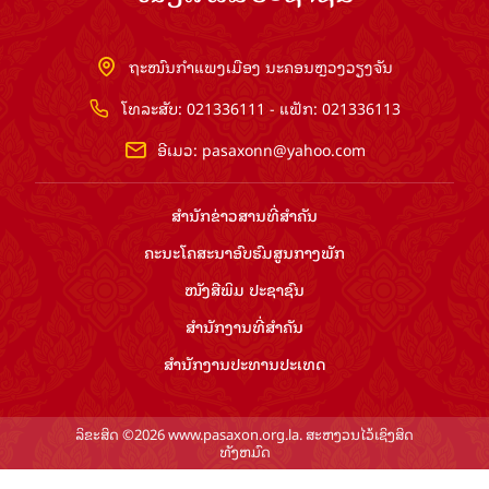
ຖະໜົນກຳແພງເມືອງ ນະຄອນຫຼວງວຽງຈັນ
ໂທລະສັບ: 021336111 - ແຟັກ: 021336113
ອີເມວ:
pasaxonn@yahoo.com
ສຳ​ນັກ​ຂ່າວ​ສານ​ທີ່​ສຳ​ຄັນ​
ຄະນະໂຄສະນາອົບຮົມ​ສູນ​ກາງ​ພັກ
ໜັງສືພິມ ປະ​ຊາ​ຊົນ
ສຳ​ນັກ​ງານ​ທີ່​ສຳ​ຄັນ
ສຳ​ນັກ​ງານ​ປະ​ທານ​ປະ​ເທດ
ລິຂະສິດ ©2026 www.pasaxon.org.la. ສະຫງວນໄວ້ເຊິງສິດ
ທັງຫມົດ