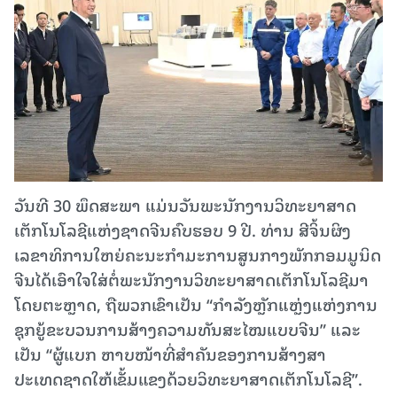
ວັນທີ 30 ພຶດສະພາ ແມ່ນວັນພະນັກງານວິທະຍາສາດ
ເຕັກໂນໂລຊີແຫ່ງຊາດຈີນຄົບຮອບ 9 ປີ. ທ່ານ ສີຈິ້ນຜິງ
ເລຂາທິການໃຫຍ່ຄະນະກຳມະການສູນກາງພັກກອມມູນິດ
ຈີນໄດ້ເອົາໃຈໃສ່ຕໍ່ພະນັກງານວິທະຍາສາດເຕັກໂນໂລຊີມາ
ໂດຍຕະຫຼາດ, ຖືພວກເຂົາເປັນ “ກຳລັງຫຼັກແຫຼ່ງແຫ່ງການ
ຊຸກຍູ້ຂະບວນການສ້າງຄວາມທັນສະໄໝແບບຈີນ” ແລະ
ເປັນ “ຜູ້ແບກ ຫາບໜ້າທີ່ສຳຄັນຂອງການສ້າງສາ
ປະເທດຊາດໃຫ້ເຂັ້ມແຂງດ້ວຍວິທະຍາສາດເຕັກໂນໂລຊີ”.