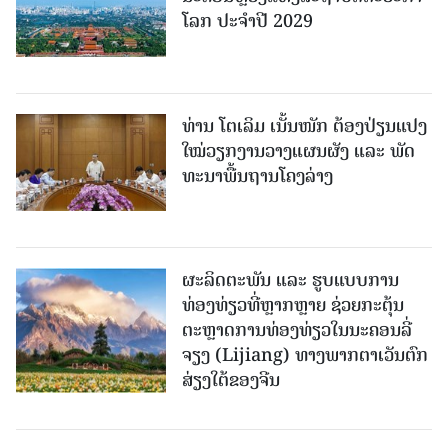
ໂລກ ປະຈຳປີ 2029
ທ່ານ ໂຕ​ເລິມ ເນັ້ນໜັກ ຕ້ອງ​ປ່ຽນ​ແປງ​
ໃໝ່​ວຽກ​ງານ​ວາງ​ແຜນ​ຜັງ ແລະ ​ພັດ​
ທະ​ນາ​ພື້ນ​ຖານ​ໂຄງ​ລ່າງ
ຜະລິດຕະພັນ ແລະ ຮູບແບບການ
ທ່ອງທ່ຽວທີ່ຫຼາກຫຼາຍ ຊ່ວຍກະຕຸ້ນ
ຕະຫຼາດການທ່ອງທ່ຽວໃນນະຄອນລີ່
ຈຽງ (Lijiang) ທາງພາກຕາເວັນຕົກ
ສ່ຽງໃຕ້ຂອງຈີນ