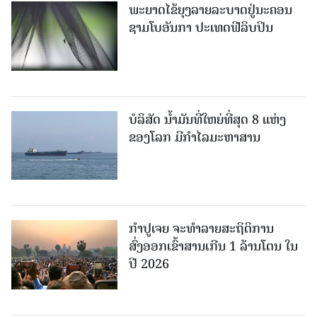
ພະຍາດໄຂ້ຍຸງລາຍລະບາດຢູ່ນະຄອນ
ຊາມໂບ​ອັນກາ ປະເທດຟີລິບປິນ
ບໍລິສັດ ນ້ຳມັນທີ່ໃຫຍ່ທີ່ສຸດ 8 ແຫ່ງ
ຂອງໂລກ ມີກຳໄລມະຫາສານ
ກຳປູເຈຍ ຈະທຳລາຍສະຖິຕິການ
ສົ່ງອອກເຂົ້າສານເກີນ 1 ລ້ານໂຕນ ໃນ
ປີ 2026