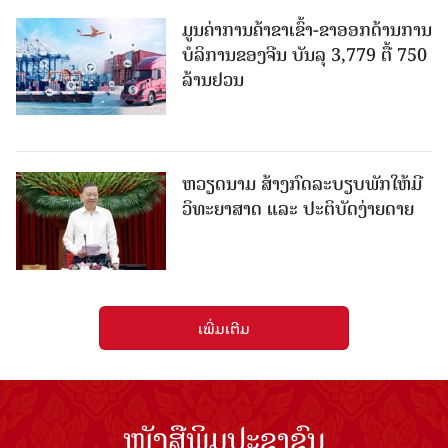
ມູນຄ່າການຄ້າຂາເຂົ້າ-ຂາອອກດ້ານການ
ບໍລິການຂອງຈີນ ບັນລຸ 3,779 ຕື້ 750
ລ້ານຢວນ
ຫວຽດນາມ ສ້າງກົດລະບຽບພັກໃຫ້ມີ
ວິທະຍາສາດ ແລະ ປະຕິບັດງ່າຍດາຍ
ເພີ່ມເຕີມ
ໜັງສືພິມປະຊາຊົນ