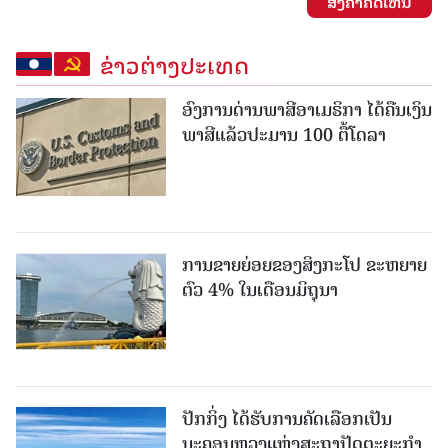
ສົ່ງຄໍາຄິດເຫັນ
ຂ່າວຕ່າງປະເທດ
ອົງການດ່ານພາສີອາເມຣິກາ ໄດ້ຄືນເງິນ
ພາສີແລ້ວປະມານ 100 ຕື້ໂດລາ
ການຂາຍຍ່ອຍຂອງສິງກະໂປ ຂະຫຍາຍ
ຕົວ 4% ໃນເດືອນມິຖຸນາ
ປັກກິ່ງ ໄດ້ຮັບການຄັດເລືອກເປັນ
ນະຄອນຫຼວງແຫ່ງສະຖາປັດຕະຍະກຳ