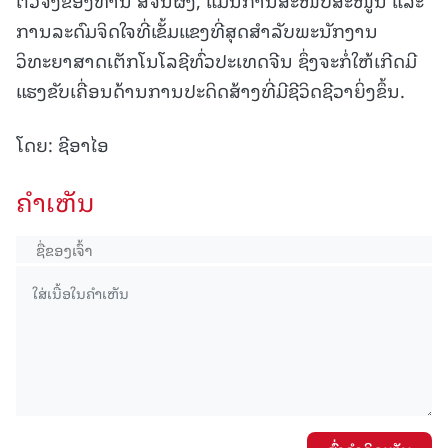
ການລະດົມຈິດໃຈທີ່ເຂັ້ມແຂງທີ່ສຸດສຳລັບພະນັກງານ
ວິທະຍາສາດເຕັກໂນໂລຊີທົ່ວປະເທດຈີນ ຊຶ່ງຈະກໍ່ໃຫ້ເກີດມີ
ແຮງຂັບເຄື່ອນດ້ານການປະດິດສ້າງທີ່ມີຊີວິດຊີວາຍິ່ງຂຶ້ນ.
ໂດຍ: ຊີອາໄອ
ຄໍາເຫັນ