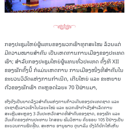
ກອງປະຊຸມໃຫຍ່ຜູ້ແທນຂອງພວກເຮົາທຸກສະໄໝ ລ້ວນແຕ່
ມີຄວາມໝາຍສໍາຄັນ ເປັນເຫດການການເມືອງຂອງປະເທດ
ເຮົາ; ສໍາລັບກອງປະຊຸມໃຫຍ່ຜູ້ແທນທົ່ວປະເທດ ຄັ້ງທີ XII
ຂອງພັກຄັ້ງນີ້ ກໍແມ່ນເຫດການ ການເມືອງໜຶ່ງທີ່ສຳຄັນໃນ
ຂະບວນວິວັດແຫ່ງການກຳເນີດ, ເຕີບໃຫຍ່ ແລະ ຂະຫຍາຍ
ຕົວຂອງພັກເຮົາ ຕະຫຼອດໄລຍະ 70 ປີຜ່ານມາ,
ທັງຍັງເປັນບາດລ້ຽວສໍາຄັນແຫ່ງການກ້າວເດີນຂອງປະເທດຊາດ ແລະ
ປະຊາຊົົນລາວເຮົາໃນໄລຍະໃໝ່ ແລະ ພວກເຮົາກຳລັງສໍາເລັດການ
ສະເຫຼີມສະຫຼອງ 3 ວັນປະຫວັດສາດທີ່ສໍາຄັນຂອງຊາດ, ຂອງພັກ ແລະ
ວັນເກີດຂອງທ່ານປະທານ ໄກສອນ ພົມວິຫານ ຄົບຮອບ 105 ປີຢ່າງເປັນ
ຂະບວນການຟົດຟື້ນ. ສະຫາຍ ອານຸພາບ ຕຸນາລົມ ຍັງໄດ້ຍົກໃຫ້ເຫັນ