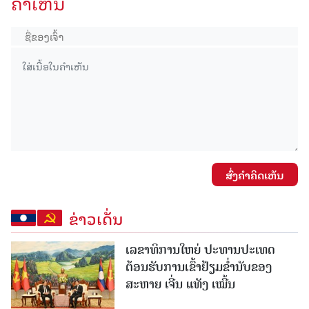
ຄໍາເຫັນ
ສົ່ງຄໍາຄິດເຫັນ
ຂ່າວເດັ່ນ
ເລຂາທິການໃຫຍ່ ປະທານປະເທດ
ຕ້ອນຮັບການເຂົ້າຢ້ຽມຂໍ່ານັບຂອງ
ສະຫາຍ ເຈີ່ນ ແທັງ ເໝີ້ນ