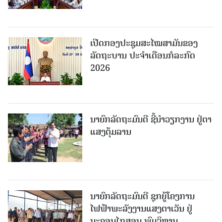
ເປີດກອງປະຊຸມສະໄໝສາມັນຂອງ
ລັດຖະບານ ປະຈໍາເດືອນກໍລະກົດ
2026
ນາຍົກລັດຖະມົນຕີ ຊີ້ນຳວຽກງານ ຢູ່ຕາ
ແສງຕຸ້ມລານ
ນາຍົກລັດຖະມົນຕີ ຊຸກຍູ້ໂຄງການ
ໄຟຟ້າພະລັງງານແສງຕາເວັນ ຢູ່
ນະຄອນໄກສອນ ພົມວິຫານ