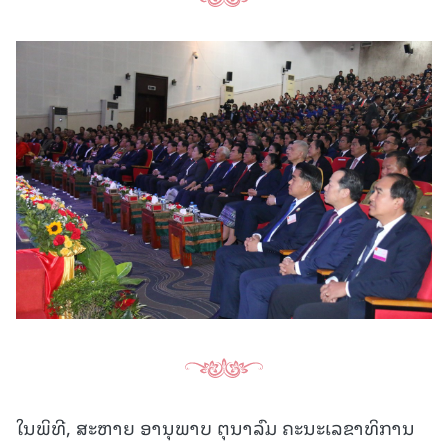
ໃນພິທີ, ສະຫາຍ ອານຸພາບ ຕຸນາລົມ ຄະນະເລຂາທິການ