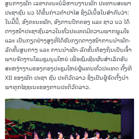
ສູນກາງພັກ ເລຂາຄະນະບໍລິຫານງານພັກ ປະທານສະພາ
ປະຊາຊົນ ນວ ໄດ້ຂຶ້ນກ່າວຄໍາປາໄສ ຊຶ່ງມີເນື້ອໃນສໍາຄັນວ່າ:
ໃນມື້ນີ້, ອົງຄະນະພັກ, ອົງການປົກຄອງ ແລະ ຊາວ ນວ ໄດ້
ຕາງໜ້າປະຊາຊົນລາວໃນທົ່ວປະເທດມີຄວາມພາກພູມໃຈ
ແລະ ເປັນກຽດຢ່າງສູງທີ່ໄດ້ຮັບກຽດຕາງໜ້າການນໍາພັກ-
ລັດຂັ້ນສູນກາງ ແລະ ການນໍາພັກ-ລັດຂັ້ນທ້ອງຖິ່ນເປັນເຈົ້າ
ພາບຈັດງານໂຮມຊຸມນຸມໃຫຍ່ ເພື່ອຊົມເຊີຍຜົນສໍາເລັດອັນ
ສະຫງ່າງາມຂອງກອງປະຊຸມໃຫຍ່ຜູ້ແທນທົ່ວປະເທດ ຄັ້ງທີ
XII ຂອງພັກ ປະຊາ ຊົນ ປະຕິວັດລາວ ຊຶ່ງເປັນຜູ້ຈັດຕັ້ງນໍາ
ພາທຸກໄຊຊະນະຂອງການປະຕິວັດລາວ.