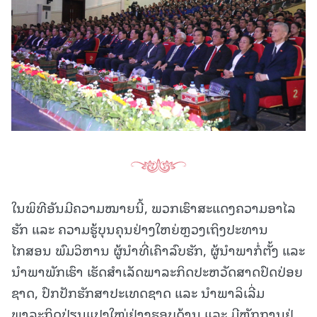
ໃນພິທີອັນມີຄວາມໝາຍນີ້, ພວກເຮົາສະແດງຄວາມອາໄລ
ຮັກ ແລະ ຄວາມຮູ້ບຸນຄຸນຢ່າງໃຫຍ່ຫຼວງເຖິງປະທານ
ໄກສອນ ພົມວິຫານ ຜູ້ນໍາທີ່ເຄົາລົບຮັກ, ຜູ້ນໍາພາກໍ່ຕັ້ງ ແລະ
ນໍາພາພັກເຮົາ ເຮັດສໍາເລັດພາລະກິດປະຫວັດສາດປົດປ່ອຍ
ຊາດ, ປົກປັກຮັກສາປະເທດຊາດ ແລະ ນໍາພາລິເລີ່ມ
ພາລະກິດປ່ຽນແປງໃໝ່ຢ່າງຮອບດ້ານ ແລະ ມີຫຼັກການຢູ່