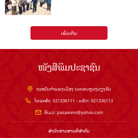
ເພີ່ມເຕີມ
ໜັງສືພິມປະຊາຊົນ
ຖະໜົນກຳແພງເມືອງ ນະຄອນຫຼວງວຽງຈັນ
ໂທລະສັບ: 021336111 - ແຟັກ: 021336113
ອີເມວ:
pasaxonn@yahoo.com
ສຳ​ນັກ​ຂ່າວ​ສານ​ທີ່​ສຳ​ຄັນ​