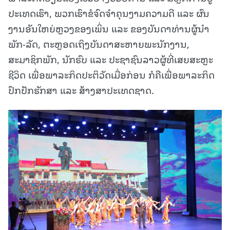
ປະເທດເຮົາ, ພວກເຮົາຂໍຈົດຈໍາຄຸນງາມຄວາມດີ ແລະ ຜົນ
ງານອັນໃຫຍ່ຫຼວງຂອງເພິ່ນ ແລະ ຂອງບັນດາທ່ານຜູ້ນໍາ
ພັກ-ລັດ, ຕະຫຼອດເຖິງບັນດາສະຫາຍພະນັກງານ,
ສະມາຊິກພັກ, ນັກຮົບ ແລະ ປະຊາຊົນລາວຜູ້ທີ່ເສຍສະຫຼະ
ຊີວິດ ເພື່ອພາລະກິດປະຕິວັດເມື່ອກ່ອນ ກໍຄືເພື່ອພາລະກິດ
ປົກປັກຮັກສາ ແລະ ສ້າງສາປະເທດຊາດ.