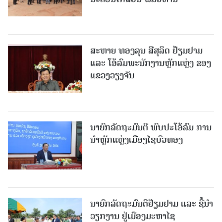
ສະຫາຍ ທອງລຸນ ສີສຸລິດ ຢ້ຽມຢາມ
ແລະ ໂອ້ລົມພະນັກງານຫຼັກແຫຼ່ງ ຂອງ
ແຂວງວຽງຈັນ
ນາຍົກລັດຖະມົນຕີ ພົບປະໂອ້ລົມ ການ
ນຳຫຼັກແຫຼ່ງເມືອງໄຊບົວທອງ
ນາຍົກລັດຖະມົນຕີຢ້ຽມຢາມ ແລະ ຊີ້ນຳ
ວຽກງານ ຢູ່ເມືອງມະຫາໄຊ