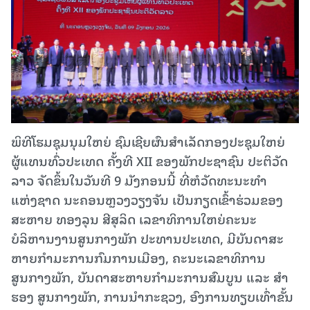
ພິທີໂຮມຊຸມນຸມໃຫຍ່ ຊົມເຊີຍຜົນສຳເລັດກອງປະຊຸມໃຫຍ່
ຜູ້ແທນທົ່ວປະເທດ ຄັ້ງທີ XII ຂອງພັກປະຊາຊົນ ປະຕິວັດ
ລາວ ຈັດຂຶ້ນໃນວັນທີ 9 ມັງກອນນີ້ ທີ່ຫໍວັດທະນະທໍາ
ແຫ່ງຊາດ ນະຄອນຫຼວງວຽງຈັນ ເປັນກຽດເຂົ້າຮ່ວມຂອງ
ສະຫາຍ ທອງລຸນ ສີສຸລິດ ເລຂາທິການໃຫຍ່ຄະນະ
ບໍລິຫານງານສູນກາງພັກ ປະທານປະເທດ, ມີບັນດາສະ
ຫາຍກໍາມະການກົມການເມືອງ, ຄະນະເລຂາທິການ
ສູນກາງພັກ, ບັນດາສະຫາຍກໍາມະການສົມບູນ ແລະ ສໍາ
ຮອງ ສູນກາງພັກ, ການນໍາກະຊວງ, ອົງການທຽບເທົ່າຂັ້ນ