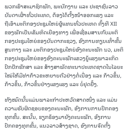
ພວກເຮົາສະມາຊິກພັກ, ພະນັກງານ ແລະ ປະຊາຊົນລາວ
ບັນດາເຜົ່າທົ່ວປະເທດ, ຕ້ອງໄດ້ຕັ້ງໜ້າອອກແຮງ ແລະ
ຖືເອົາມະຕິກອງປະຊຸມໃຫຍ່ຜູ້ແທນທົ່ວປະເທດ ຄັ້ງທີ XII
ຂອງພັກເປັນເຂັມທິດເຍືອງທາງ ເພື່ອເຊື່ອມສານກັບມະຕິ
ກອງປະຊຸມໃຫຍ່ຂອງບັນດາກະຊວງ, ອົງການທຽບເທົ່າຂັ້ນ
ສູນກາງ ແລະ ມະຕິກອງປະຊຸມໃຫຍ່ອົງຄະນະພັກ ນວ, ມະຕິ
ກອງປະຊຸມໃຫຍ່ຂອງອົງຄະນະພັກແຂວງຍູ້ແຮງພາລະກິດ
ປົກປັກຮັກສາ ແລະ ສ້າງສາພັດທະນາປະເທດຊາດໃນໄລຍະ
ໃໝ່ໃຫ້ມີທ່າກ້າວຂະຫຍາຍຕົວຢ່າງຕໍ່ເນື່ອງ ແລະ ກ້າວຂຶ້ນ,
ກ້າວຂຶ້ນ, ກ້າວຂຶ້ນຢ່າງແຂງແຮງ ແລະ ບໍ່ຢຸດຢັ້ງ.
ທັງໝົດນັ້ນແມ່ນພາລະກຳປະຫວັດສາດໜຶ່ງ ແລະ ແມ່ນ
ຄວາມຮັບຜິດຊອບຂອງຄະນະພັກ, ອົງການການປົກຄອງ
ທຸກຂັ້ນ. ສະນັ້ນ, ຮຽກຮ້ອງມາຍັງຄະນະພັກ, ອົງການ
ປົກຄອງທຸກຂັ້ນ, ແນວລາວສ້າງຊາດ, ອົງການຈັດຕັ້ງ