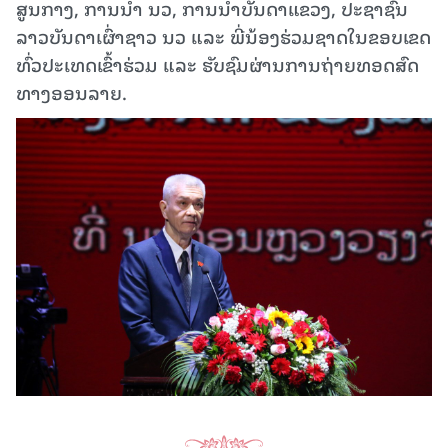
ສູນກາງ, ການນໍາ ນວ, ການນໍາບັນດາແຂວງ, ປະຊາຊົນ
ລາວບັນດາເຜົ່າຊາວ ນວ ແລະ ພີ່ນ້ອງຮ່ວມຊາດໃນຂອບເຂດ
ທົ່ວປະເທດເຂົ້າຮ່ວມ ແລະ ຮັບຊົມຜ່ານການຖ່າຍທອດສົດ
ທາງອອນລາຍ.