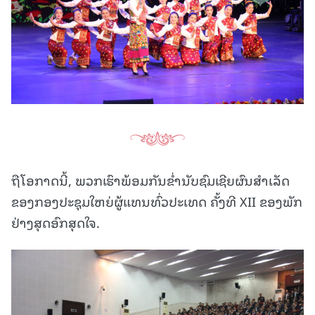
ຖືໂອກາດນີ້, ພວກເຮົາພ້ອມກັນຂໍ່ານັບຊົມເຊີຍຜົນສໍາເລັດ
ຂອງກອງປະຊຸມໃຫຍ່ຜູ້ແທນທົ່ວປະເທດ ຄັ້ງທີ XII ຂອງພັກ
ຢ່າງສຸດອົກສຸດໃຈ.