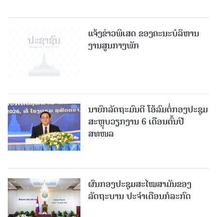
ແຈ້ງຂ່າວພິເສດ ຂອງຄະນະບໍລິຫານ
ງານສູນກາງພັກ
ນາຍົກລັດຖະມົນຕີ ໂອ້ລົມຕໍ່ກອງປະຊຸມ
ສະຫຼຸບວຽກງານ 6 ເດືອນຕົ້ນປີ
ສທໜລ
ຜົນກອງປະຊຸມສະໄໝສາມັນຂອງ
ລັດຖະບານ ປະຈຳເດືອນກໍລະກົດ