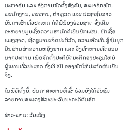
ມະຫາຊົນ ແລະ ອົງການຈັດຕັ້ງສັງຄົມ, ສະມາຊິກພັກ,
ພະນັກງານ, ທະຫານ, ຕຳຫຼວດ ແລະ ປະຊາຊົນລາວ
ບັນດາເຜົ່າທົ່ວປະເທດ ກໍຄືພີ່ນ້ອງຮ່ວມຊາດ ຈົ່ງເສີມ
ຂະຫຍາຍມູນເຊື້ອຄວາມສາມັກຄີເປັນປຶກແຜ່ນ, ຮັກເຊື້ອ
ແພງຊາດ, ເຊີດຊູມານະຈິດປະຕິວັດ, ຄວາມອົດທົນສູ້ຊົນບຸກ
ບືນຜ່ານຜ່າຄວາມຫຍຸ້ງຍາກ ແລະ ສິ່ງທ້າທາຍທົດສອບ
ນາໆປະການ ເພື່ອຈັດຕັ້ງປະຕິບັດມະຕິກອງປະຊຸມໃຫຍ່
ຜູ້ແທນທົ່ວປະເທດ ຄັ້ງທີ XII ຂອງພັກໃຫ້ປະກົດຜົນເປັນ
ຈິງ.
ໃນພິທີຄັ້ງນີ້, ບັນດາສະຫາຍທີ່ເຂົ້າຮ່ວມຍັງໄດ້ຮັບຊົມ
ລາຍການສະແດງສິລະປະ-ວັນນະຄະດີຕື່ມອີກ.
ຂ່າວ-ພາບ: ວັນເພັງ