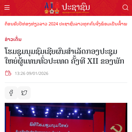
ັບປີທ່ອງທ່ຽວລາວ 2024 ປະຊາຊົນລາວທຸກຄົນຈົ່ງພ້ອມເປັນເຈົ້າພາບທີ່ດີ ຕ້
ຂ່າວເດັ່ນ
ໂຮມຊຸມນຸມຊົມເຊີຍຜົນສຳເລັດກອງປະຊຸມ
ໃຫຍ່ຜູ້ແທນທົ່ວປະເທດ ຄັ້ງທີ XII ຂອງພັກ
13:26 09/01/2026