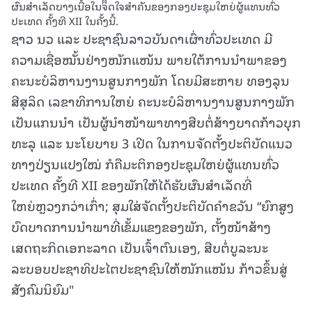
ຜົນສໍາເລັດບາງເນື້ອໃນຈິິດໃຈສໍາຄັນຂອງກອງປະຊຸມໃຫຍ່ຜູ້ແທນທົ່ວ
ປະເທດ ຄັ້ງທີ XII ໃນຄັ້ງນີ້.
ຊາວ ນວ ແລະ ປະຊາຊົນລາວບັນດາເຜົ່າທົ່ວປະເທດ ມີ
ຄວາມເຊື່ອໝັ້ນຢ່າງໜັກແໜ້ນ ພາຍໃຕ້ການນຳພາຂອງ
ຄະນະບໍລິຫານງານສູນກາງພັກ ໂດຍມີສະຫາຍ ທອງລຸນ
ສີສຸລິດ ເລຂາທິການໃຫຍ່ ຄະນະບໍລິຫານງານສູນກາງພັກ
ເປັນແກນນໍາ ເປັນຜູ້ນໍາໜ້າພາທາງສືບຕໍ່ສ້າງບາດກ້າວບຸກ
ທະລຸ ແລະ ນະໂຍບາຍ 3 ເປີດ ໃນການຈັດຕັ້ງປະຕິບັດແນວ
ທາງປ່ຽນແປງໃໝ່ ກໍຄືມະຕິກອງປະຊຸມໃຫຍ່ຜູ້ແທນທົ່ວ
ປະເທດ ຄັ້ງທີ XII ຂອງພັກໃຫ້ໄດ້ຮັບຜົນສໍາເລັດທີ່
ໃຫຍ່ຫຼວງກວ່າເກົ່າ; ສຸມໃສ່ຈັດຕັ້ງປະຕິບັດຄໍາຂວັນ “ຍົກສູງ
ບົດບາດການນໍາພາທີ່ເຂັ້ມແຂງຂອງພັກ, ຕັ້ງໜ້າສ້າງ
ເສດຖະກິດເອກະລາດ ເປັນເຈົ້າຕົນເອງ, ສືບຕໍ່ບູລະນະ
ລະບອບປະຊາທິປະໄຕປະຊາຊົນໃຫ້ໜັກແໜ້ນ ກ້າວຂຶ້ນສູ່
ສັງຄົມນິຍົມ"