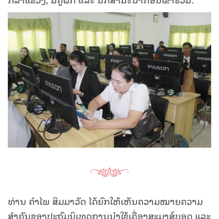
ທ່ານ ຄຳໄພ ສິມມາວັດ ໄດ້ຍົກໃຫ້ເຫັນຄວາມໝາຍຄວາມ
ສຳຄັນຂອງປະຖົມນິເທດການນຳໃຊ້ເຄື່ອງສະມາສ໌ບອດ ແລະ