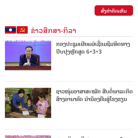
ສົ່ງຄໍາຄິດເຫັນ
ຂ່າວສືກສາ-ກິລາ
ກອງປະຊຸມເຜີຍແຜ່ເຊື່ອມຊຶມທິດທາງ
ປັບປຸງຫຼັກສູດ 6+3+3
ຊາວໜຸ່ມອາສາສະໝັກ ສືບຕໍ່ພາລະກິດ
ສ້າງອານາຄົດ ນໍານ້ອງຄືນສູ່ໂຮງຮຽນ