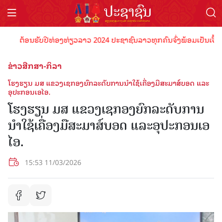
ຕ້ອນຮັບປີທ່ອງທ່ຽວລາວ 2024 ປະຊາຊົນລາວທຸກຄົນຈົ່ງພ້ອມເປັນເຈົ້າພາບທີ
ຂ່າວສືກສາ-ກິລາ
ໂຮງຮຽນ ມສ ແຂວງເຊກອງຍົກລະດັບການນຳໃຊ້ເຄື່ອງມືສະມາສ໌ບອດ ແລະ
ອຸປະກອນເອໄອ.
ໂຮງຮຽນ ມສ ແຂວງເຊກອງຍົກລະດັບການ
ນຳໃຊ້ເຄື່ອງມືສະມາສ໌ບອດ ແລະອຸປະກອນເອ
ໄອ.
15:53 11/03/2026