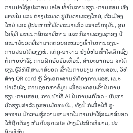
ການນຳໃຊ້ອຸປະກອນ ເອໄອ ເຂົ້າໃນການຮຽນ-ການສອນ ທັງ
ພາຍໃນ ແລະ ຕ່າງປະເທດ ຢູ່ບັນດາແຂວງໃຫຍ່, ຕົວເມືອງ
ໃຫຍ່ ແລະ ຢູ່ປະເທດທີ່ພັດທະນາແລ້ວ ເພາະປັດຈຸບັນ, ສູນ
ໄອຊິທີ ພະແນກສຶກສາທິການ ແລະ ກິລາແຂວງເຊກອງ ມີ
ສະມາສ໌ບອດທີ່ສາມາດຕອບສະໜອງເຂົ້າໃນການຮຽນ-
ການສອນໄດ້ພຽງພໍ, ແຕ່ຄູ-ອາຈານ ຍັງບໍ່ທັນເຂົ້າໃຈເລິກເຊິ່ງ
ຕໍ່ການນໍາໃຊ້. ການຝຶກອົບຮົມເທື່ອນີ້, ສຳມະນາກອນ ຈະໄດ້
ຮຽນຮູ້ວິທີໃຊ້ສາມາສ໌ບອດ ເຂົ້າໃນການຮຽນ-ການສອນ, ວິທີ
ສ້າງ QR cord ຫຼື ລິ໋ງເອກະສານທີ່ຕ້ອງການແຊສ, ແນະ
ນໍາເວັບໄຊ, ການຊອກຫາຂໍ້ມູນ ເພື່ອປະກອບເຂົ້າໃນການ
ຮຽນ-ການສອນ, ການນໍາໃຊ້ Ai ໃນການແກ້ໂຈດ - ບັນຫາ
ບົດຮຽນສໍາລັບຄູສອນມັດທະຍົມ, ທັງນີ້ ກໍເພື່ອໃຫ້ ຄູ-
ອາຈານ ມີຄວາມຮູ້ຄວາມສາມາດໃນການນຳໃຊ້ສະມາສ໌ບອດ
ໃຫ້ຖືກຕ້ອງ ທັນກັບຍຸກເອໄອ ຢ່າງມີປະສິດທິພາບ, ປະ
ສິດທິຜົນ.