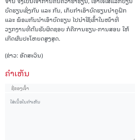
ຈານ ຈົ່ງເປັນເຈົ້າການຄົ້ນຄວ້າຮ່ຳຮຽນ, ເອົາໃຈໃສ່ແລກປ່ຽນ
ບົດຮຽນເຊິ່ງກັນ ແລະ ກັນ, ເກັບກຳເອົາບົດຮຽນນຳຄູຝຶກ
ແລະ ພ້ອມກັນນຳເອົາບົດຮຽນ ໄປນຳໃຊ້ເຂົ້າໃນໜ້າທີ່
ວຽກງານທີ່ຕົນຮັບຜິດຊອບ ກໍຄືການຮຽນ-ການສອນ ໃຫ້
ເກີດຜົນປະໂຫຍດສູງສຸດ.
(ຂ່າວ: ອັດສະວິນ)
ຄໍາເຫັນ