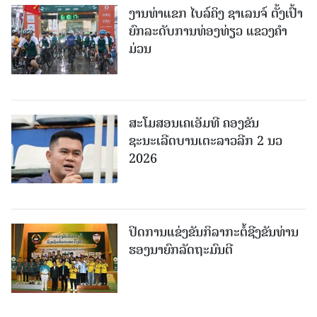
ງານທ່າແຂກ ໄບລ໌ຄິງ ຊາເລນຈ໌ ຕັ້ງເປົ້າ
ຍົກລະດັບການທ່ອງທ່ຽວ ແຂວງຄໍາ
ມ່ວນ
ສະໂມສອນເຄເອັມທີ ຄອງຂັນ
ຊະນະເລີດບານເຕະລາວລີກ 2 ນວ
2026
ປິດການແຂ່ງຂັນກິລາກະຕໍ້ຊີງຂັນທ່ານ
ຮອງນາຍົກລັດຖະມົນຕີ