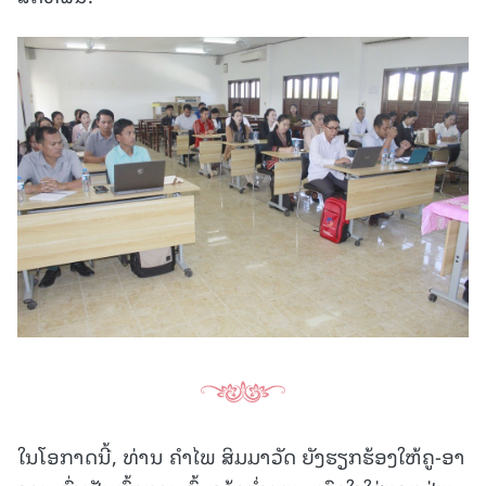
ໃນໂອກາດນີ້, ທ່ານ ຄຳໄພ ສິມມາວັດ ຍັງຮຽກຮ້ອງໃຫ້ຄູ-ອາ