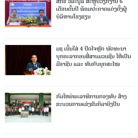
ສກຂ ວິລະບູລີ ສະຫຼຸບວຽກງານ 6
ເດືອນຕົ້ນປີ ພ້ອມປະກາດແຕ່ງຕັ້ງຜູ້
ບໍລິຫານໂຮງຮຽນ
ມຊ ເນັ້ນໃສ່ 4 ປັດໄຈຫຼັກ ພັດທະນາ
ບຸກຄະລາກອນສື່ສານມວນຊົນ ໃຫ້ເປັນ
ມືອາຊີບ ແລະ ທັນກັບຍຸກສະໄໝ
ກົມໃຫຍ່ພະລາທິການກອງທັບ ສ້າງ
ຂະບວນການແຂ່ງຂັນກິລາຍິງປືນ