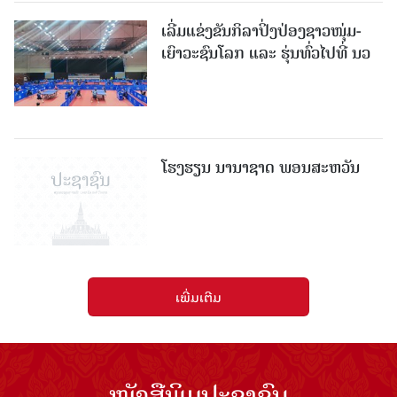
ເລີ່ມແຂ່ງຂັນກິລາປິ່ງປ່ອງຊາວໜຸ່ມ-
ເຍົາວະຊົນໂລກ ແລະ ຮຸ່ນທົ່ວໄປທີ່ ນວ
ໂຮງຮຽນ ນານາຊາດ ພອນສະຫວັນ
ເພີ່ມເຕີມ
ໜັງສືພິມປະຊາຊົນ