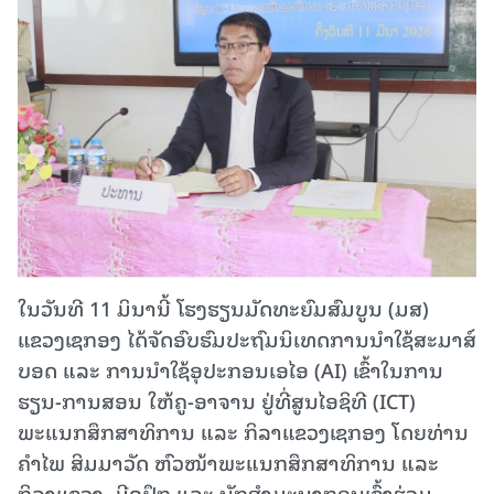
ໃນວັນທີ 11 ມິນານີ້ ໂຮງຮຽນມັດທະຍົມສົມບູນ (ມສ)
ແຂວງເຊກອງ ໄດ້ຈັດອົບຮົມປະຖົມນິເທດການນຳໃຊ້ສະມາສ໌
ບອດ ແລະ ການນຳໃຊ້ອຸປະກອນເອໄອ (AI) ເຂົ້າໃນການ
ຮຽນ-ການສອນ ໃຫ້ຄູ-ອາຈານ ຢູ່ທີ່ສູນໄອຊິທີ (ICT)
ພະແນກສຶກສາທິການ ແລະ ກິລາແຂວງເຊກອງ ໂດຍທ່ານ
ຄຳໄພ ສິມມາວັດ ຫົວໜ້າພະແນກສຶກສາທິການ ແລະ
ກິລາແຂວງ, ມີຄູຝຶກ ແລະ ນັກສຳມະນາກອນເຂົ້າຮ່ວມ.