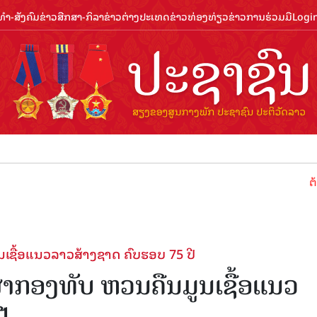
ຳ-ສັງຄົມ
ຂ່າວສືກສາ-ກິລາ
ຂ່າວຕ່າງປະເທດ
ຂ່າວທ່ອງທ່ຽວ
ຂ່າວການຮ່ວມມື
Logi
ຕ້ອນຮັບປີທ
ເຊື້ອແນວລາວສ້າງຊາດ ຄົບຮອບ 75 ປີ
່າກອງທັບ ຫວນຄືນມູນເຊື້ອແນວ