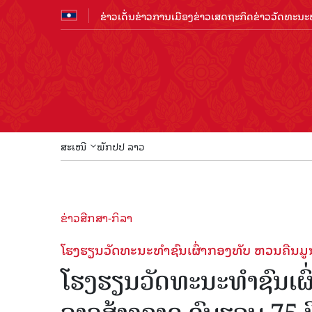
ຂ່າວເດັ່ນ
ຂ່າວການເມືອງ
ຂ່າວເສດຖະກິດ
ຂ່າວວັດທະນະທ
ສະເໜີ
ພັກປປ ລາວ
ຂ່າວສືກສາ-ກິລາ
ໂຮງຮຽນວັດທະນະທຳຊົນເຜົ່າກອງທັບ ຫວນຄືນມູນ
ໂຮງຮຽນວັດທະນະທຳຊົນເຜົ