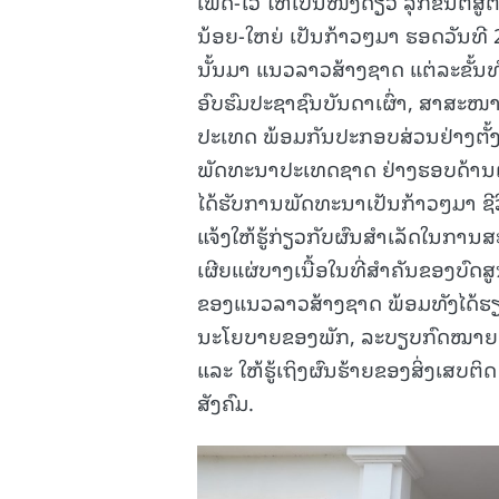
ເພດ-ໄວ ໃຫ້ເປັນໜຶ່ງດຽວ ລຸກຂຶ້ນຕໍ່ສູ
ນ້ອຍ-ໃຫຍ່ ເປັນກ້າວໆມາ ຮອດວັນທີ
ນັ້ນມາ ແນວລາວສ້າງຊາດ ແຕ່ລະຂັ້ນທົ
ອົບຮົມປະຊາຊົນບັນດາເຜົ່າ, ສາສະໜາ, ຊ
ປະເທດ ພ້ອມກັນປະກອບສ່ວນຢ່າງຕັ້ງ
ພັດທະນາປະເທດຊາດ ຢ່າງຮອບດ້ານ
ໄດ້ຮັບການພັດທະນາເປັນກ້າວໆມາ ຊີວິ
ແຈ້ງໃຫ້ຮູ້ກ່ຽວກັບຜົນສຳເລັດໃນການ
ເຜີຍແຜ່ບາງເນື້ອໃນທີ່ສຳຄັນຂອງບົດ
ຂອງແນວລາວສ້າງຊາດ ພ້ອມທັງໄດ້ຮຽກ
ນະໂຍບາຍຂອງພັກ, ລະບຽບກົດໝາຍຂອ
ແລະ ໃຫ້ຮູ້ເຖິງຜົນຮ້າຍຂອງສິ່ງເສບຕິດ
ສັງຄົມ.