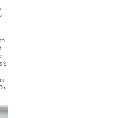
າກ
ສາ
າດ
້
ະ
 ປີ
ງໆ
ນໃນ