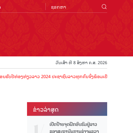
n
ວັນເສົາ ທີ 8 ສິງຫາ ຄ.ສ. 2026
່ອງທ່ຽວລາວ 2024 ປະຊາຊົນລາວທຸກຄົນຈົ່ງພ້ອມເປັນເຈົ້າພາບທີ່ດີ ຕ້ອນຮັບນ
ຂ່າວ​ລ່າ​ສຸດ
ເປີດປ້າຍຈຸດຝຶກອົບຮົມຢູ່ລາວ
ຂອງສະຖາບັນການຊ່າງແຂວງ