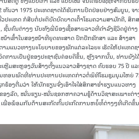
້ຕ້ານສັດຕູ ທັງແບບເກົ່າ ແລະ ແບບໃໝ່ ຈົນໄດ້ຮັບໄຊຊະຈາກບັ້ນຮົບ
 2 ທັນວາ 1975 ປະເທດຊາດໄດ້ຮັບການປົດປ່ອຍຢ່າງສົມບູນ, ຈ
່ວປະເທດ ກໍສືບຕໍ່ປະຕິບັດບົດບາດເຕົ້າໂຮມຄວາມສາມັກຄີ, ສຶກ
ັ້ນຄົນຕ່າງໆ ນັບທັງພີ່ນ້ອງເຊື້ອສາຍລາວທີ່ດໍາລົງຊີວິດຢູ່ຕ່າງ
ໜ້າເຂົ້າໃນສອງໜ້າທີ່ຍຸດທະສາດ ປົກປັກຮັກສາ ແລະ ສ້າງສາ
ຕາມແນວທາງນະໂຍບາຍຂອງພັກແຕ່ລະໄລຍະ ເຮັດໃຫ້ປະເທດຊ
ດການເປັນຢູ່ຂອງປະຊາຊົນຄ່ອຍດີຂຶ້ນ, ຫຼັງຈາກນັ້ນ, ທ່ານຍັງໄດ
ສະເຫຼີມສະຫຼອງວັນສ້າງຕັ້ງແນວລາວສ້າງຊາດ ຄົບຮອບ 75 ປີ ແລ
ສູນທອນພົດທີ່ທ່ານປະທານປະເທດກ່າວຕໍ່ພິທີໂຮມຊຸມນຸມໃຫຍ່ 75
ຮ້ອງຕື່ມວ່າ ໃຫ້ນັກຮຽນຈົ່ງເອົາໃຈໃສ່ສຶກສາຮ່ຳຮຽນແນວທາງ
ງລັດ, ໝັ່ນຮຽນ-ໝັ່ນຊອກຫາຄວາມຮູ້ດ້ານວິຊາສະເພາະຕ່າ
 ເພື່ອພ້ອມກັນຕ້ານສະກັດກັ້ນປະກົດການຫຍໍ້ທໍ້ຕ່າງໆທີ່ເກີດຂຶ້