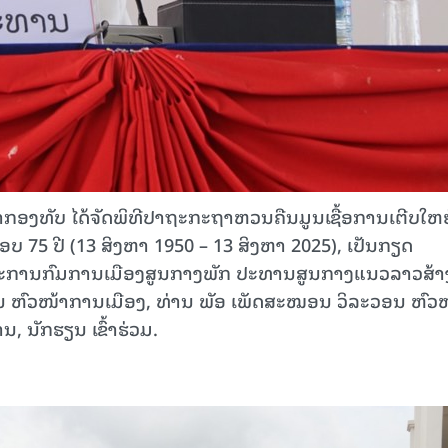
ຜົ່າກອງທັບ ໄດ້ຈັດພິທີປາຖະກະຖາຫວນຄືນມູນເຊື້ອການເຕີບໃຫຍ
75 ປີ (13 ສິງຫາ 1950 – 13 ສິງຫາ 2025), ເປັນກຽດ
ມະການກົມການເມືອງສູນກາງພັກ ປະທານສູນກາງແນວລາວສ້າ
ົນ ຫົວໜ້າການເມືອງ, ທ່ານ ພັອ ເພັດສະໝອນ ວິລະວອນ ຫົວ
 ນັກຮຽນ ເຂົ້າຮ່ວມ.