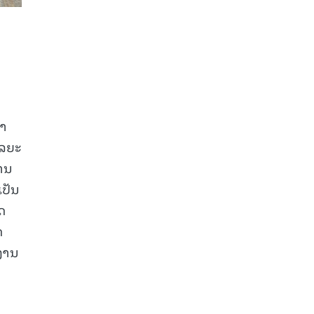
ນາ
ໄລຍະ
້ານ
ເປັນ
ດ
ດ
ນງານ