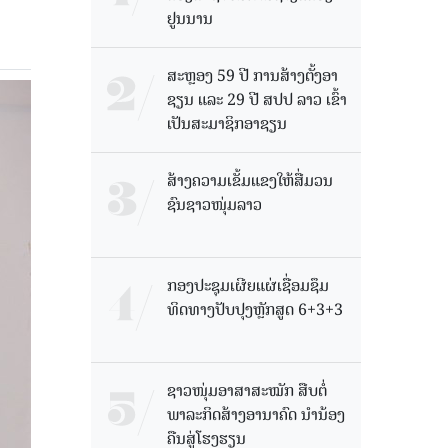
ຢູນນານ
ສະຫຼອງ 59 ປີ ການສ້າງຕັ້ງອາ
ຊຽນ ແລະ 29 ປີ ສປປ ລາວ ເຂົ້າ
ເປັນສະມາຊິກອາຊຽນ
ສ້າງຄວາມເຂັ້ມແຂງໃຫ້ສື່ມວນ
ຊົນຊາວໜຸ່ມລາວ
ກອງປະຊຸມເຜີຍແຜ່ເຊື່ອມຊຶມ
ທິດທາງປັບປຸງຫຼັກສູດ 6+3+3
ຊາວໜຸ່ມອາສາສະໝັກ ສືບຕໍ່
ພາລະກິດສ້າງອານາຄົດ ນໍານ້ອງ
ຄືນສູ່ໂຮງຮຽນ