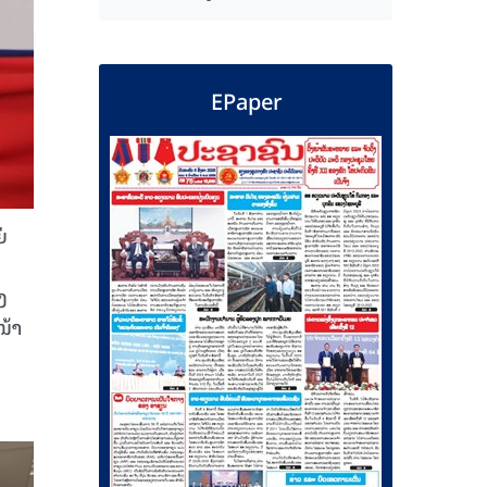
EPaper
່
ງ
ໜ້າ