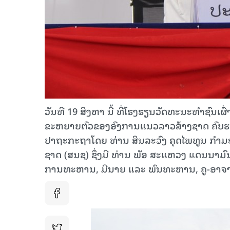
ວັນທີ 19 ສິງຫາ ນີ້ ທີ່ໂຮງຮຽນວັດທະນະທໍາຊົນເ
ຂະຫຍາຍຕົວຂອງອົງການແນວລາວສ້າງຊາດ ຄົບຮອບ 
ປາຖະກະຖາໂດຍ ທ່ານ ສິນລະວົງ ຄຸດໄພທູນ ກຳ
ຊາດ (ສນຊ) ຊຶ່ງມີ ທ່ານ ພັອ ສະແຫວງ ແດນນາມ
ການທະຫານ, ມີນາຍ ແລະ ພົນທະຫານ, ຄູ-ອາຈານ,