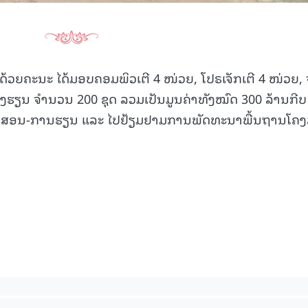
້ວຍຄະນະ ໄດ້ມອບຄອມພິວເຕີ 4 ໜ່ວຍ, ໂປຣເຈັກເຕີ 4 ໜ່ວຍ, 
້ອງຮຽນ ຈຳນວນ 200 ຊຸດ ລວມເປັນມູນຄ່າທັງໝົດ 300 ລ້ານກີບ
ນການສອນ-ການຮຽນ ແລະ ໄປຢ້ຽມຢາມການພັດທະນາພື້ນຖານໂຄງ