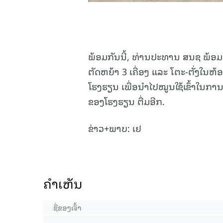
ພ້ອມກັນນີ້, ທ່ານປະທານ ສນຊ ພ້ອມດ
ຕັດຫຍ້າ 3 ເຄື່ອງ ແລະ ໂຕະ-ຕັ່ງໃນຫ
ໂຮງຮຽນ ເພື່ອນຳໄປໝູນໃຊ້ເຂົ້າໃ
ຂອງໂຮງຮຽນ ຕື່ມອີກ.
ຂ່າວ+ພາບ: ເຢ
ຄໍາເຫັນ