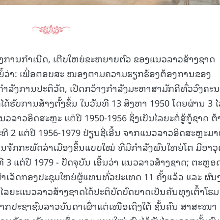
່ງການກຳເນີດ, ເຕີບໃຫຍ່ຂະຫຍາຍຕົວ ຂອງແນວລາວສ້າງຊາດ
ຫຍໍ້ວ່າ: ເພື່ອຕອບສະ ໜອງຕາມຄວາມຮຽກຮ້ອງຕ້ອງການຂອງ
ກຳລັງການປະຕິວັດ, ເປີດກວ້າງກຳລັງມະຫາສາມັກຄີທົ່ວວົງຄະ
ດ້ຮັບການສ້າງຕັ້ງຂຶ້ນ ໃນວັນທີ 13 ສິງຫາ 1950 ໂດຍຜ່ານ 3 
ແນວລາວອິດສະຫຼະ ແຕ່ປີ 1950-1956 ຊຶ່ງເປັນໄລຍະຕໍ່ສູ້ກູ້ຊາດ ຕ
ະທີ 2 ແຕ່ປີ 1956-1979 ປ່ຽນຊື່ເອີ້ນ ຈາກແນວລາວອິດສະຫຼະມາ
ານຈັກກະພັດລ່າເມືອງຂຶ້ນແບບໃໝ່ ທີ່ມີກໍາລັງພົນໃຫຍ່ໂຕ ມີອາວຸ
ແຕ່ປີ 1979 - ປັດຈຸບັນ ເອີ້ນວ່າ ແນວລາວສ້າງຊາດ; ຕະຫຼອ
ສໍາເລັດກອງປະຊຸມໃຫຍ່ຜູ້ແທນທົ່ວປະເທດ 11 ຄັ້ງແລ້ວ ແລະ ຜົ
ລະໄລຍະແນວລາວສ້າງຊາດໄດ້ປະຕິບັດບົດບາດເປັນຄັນທຸງເຕົ້າໂຮມ
າກປະຊາຊົນລາວບັນດາເຜົ່າແຕ່ເໜືອເຖິງໃຕ້ ຊັ້ນຄົນ ສາສະໜາ