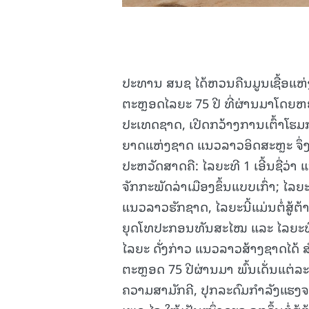
ປະທານ ສນຊ ໄດ້ຫວນຄືນມູນເຊື້ອແຫ
ຕະຫຼອດໄລຍະ 75 ປີ ທີ່ຜ່ານມາໂດຍ
ປະເທດຊາດ, ເປີດກວ້າງການເຕົ້າໂຮມ
ຍາດແຫ່ງຊາດ ແນວລາວອິດສະຫຼະ ຈຶ່ງໄ
ປະຫວັດສາດຄື: ໄລຍະທີ 1 ເອີ້ນຊື່ວ່າ 
ຈັກກະພັດລ່າເມືອງຂຶ້ນແບບເກົ່າ; ໄລຍ
ແນວລາວຮັກຊາດ, ໄລຍະນີ້ແມ່ນຕໍ່ສູ້ຕ້
ຍຸດໂທປະກອນທັນສະໄໝ ແລະ ໄລຍະທີ 3 
ໄລຍະ ດັ່ງກ່າວ ແນວລາວສ້າງຊາດໄດ້ 
ຕະຫຼອດ 75 ປີຜ່ານມາ ພົ້ນເດັ່ນແຕ່
ຄວາມສາມັກຄີ, ປຸກລະດົມກໍາລັງແຮງຈ