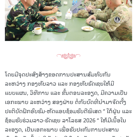
ໂດຍມີຈຸດປະສົງສ້າງຂອດການປະສານສົມທົບກັນ
ລະຫວ່າງ ກອງທັບລາວ ແລະ ກອງທັບຣັດເຊຍໃຫ້ມີ
ແບບແຜນ, ວິທີການ ແລະ ຂັ້ນຕອນລະອຽດ, ມີຄວາມເປັນ
ເອກະພາບ ລະຫວ່າງ ສອງຝ່າຍ ຕໍ່ກັບບົດທີ່ນໍາມາຈັດຕັ້ງ
ປະຕິບັດຝຶກອົບຮົມ-ຫັດແອບຊ້ອມຮົບຕີພິເສດ “ ໃຕ້ຝຸ່ນ ແລະ
ຊ້ອມຮົບຮ່ວມລາວ-ຣັດເຊຍ ລາໂລຣສ 2026 “ ໃຫ້ມີເນື້ອໃນ
ລະອຽດ, ເປັນເອກະພາບ ເພື່ອຮັບປະກັນການປະສານ