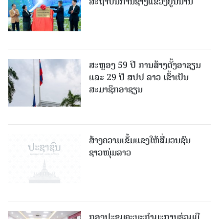
ສະຖາບັນການຊ່າງແຂວງຢູນນານ
ສະຫຼອງ 59 ປີ ການສ້າງຕັ້ງອາຊຽນ
ແລະ 29 ປີ ສປປ ລາວ ເຂົ້າເປັນ
ສະມາຊິກອາຊຽນ
ສ້າງຄວາມເຂັ້ມແຂງໃຫ້ສື່ມວນຊົນ
ຊາວໜຸ່ມລາວ
ກອງປະຊຸມຄະນະກຳມະການຮ່ວມມື