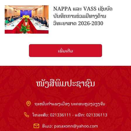
NAPPA ແລະ VASS ເຊັນບົດ
ບັນທຶກການຮ່ວມມືທາງດ້ານ
ວິທະຍາສາດ 2026-2030
ເພີ່ມເຕີມ
ໜັງສືພິມປະຊາຊົນ
ຖະໜົນກຳແພງເມືອງ ນະຄອນຫຼວງວຽງຈັນ
ໂທລະສັບ: 021336111 - ແຟັກ: 021336113
ອີເມວ:
pasaxonn@yahoo.com