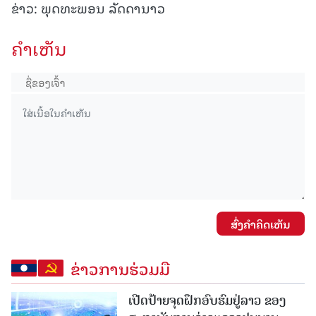
ຂ່າວ: ພຸດທະພອນ ລັດດານາວ
ຄໍາເຫັນ
ສົ່ງຄໍາຄິດເຫັນ
ຂ່າວການຮ່ວມມື
ເປີດປ້າຍຈຸດຝຶກອົບຮົມຢູ່ລາວ ຂອງ