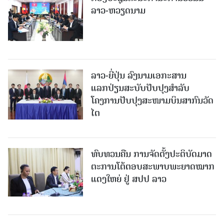
ລາວ-ຫວຽດນາມ
ລາວ-ຍີ່ປຸ່ນ ລົງນາມເອກະສານ
ແລກປ່ຽນສະບັບປັບປຸງສໍາລັບ
ໂຄງການປັບປຸງສະໜາມບິນສາກົນວັດ
ໄຕ
ທົບທວນຄືນ ການຈັດຕັ້ງປະຕິບັດມາດ
ຕະການໂຕ້ຕອບສະພາບພະຍາດໝາກ
ແດງໃຫຍ່ ຢູ່ ສປປ ລາວ