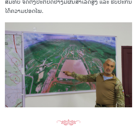
ສົມທົບ ຈັດຕັ້ງປະຕິບັດຢ່າງມີຜົນສໍາເລັດສູງ ແລະ ຮັບປະກັນ
ໄດ້ຄວາມປອດໄພ.