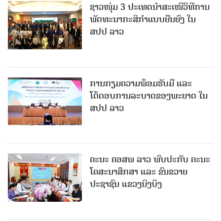
ຊາວໜຸ່ມ 3 ປະເທດນຳສະເໜີວິທີການ
ພັດທະນາກະສິກຳແບບຍືນຍົງ ໃນ
ສປປ ລາວ
ການກຽມຄວາມພ້ອມຮັບມື ແລະ
ໂຕ້ຕອບການລະບາດຂອງພະຍາດ ໃນ
ສປປ ລາວ
ຄະນະ ຄອສພ ລາວ ພົບປະກັບ ຄະນະ
ໂຄສະນາສຶກສາ ແລະ ຂົນຂວາຍ
ປະຊາຊົນ ແຂວງນິງບິງ