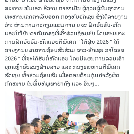
ສະຫາຍ ພັນເອກ ອີວານ ຕາຣາເຢັບ ຜູ້ຊ່ວຍຜູ້ບັນຊາການ
ທະຫານເຂດຕາເວັນອອກ ກອງທັບຣັດເຊຍ ຊຶ່ງໄດ້ລາຍງານ
ວ່າ: ຜ່ານການກະກຽມແຜນການ ແລະ ຝຶກອົບຮົມ-ຫັດ
ແອບໃຫ້ບັນດາກົມກອງທີ່ເຂົ້າຮ່ວມຊ້ອມຮົບ ໂດຍສະເພາະ
ການຝຶກອົບຮົມ-ຫັດແອບຕີພິເສດ “ ໃຕ້ຝຸ່ນ 2026 “ ໄດ້
ລາຍງານແຜນການຊ້ອມຮົບຮ່ວມ ລາວ-ຣັດເຊຍ ລາໂລຣສ
2026 “ ທີ່ຈະໄດ້ສືບຕໍ່ຫັດແອບ ໂດຍມີແຜນການລວມເອົາ
ທຸກເຫຼົ່າຮົບຂອງຝ່າຍລາວ ແລະ ກອງທະຫານຕີພິເສດ
ຣັດເຊຍ ເຂົ້າຮ່ວມຊ້ອມຮົບ ເພື່ອຕອບຕ້ານກຸ່ມກໍາລັງຜິດ
ກົດໝາຍ ໃນພື້ນທີ່ພູຜາປ່າດົງ ແລະ ອື່ນໆ...