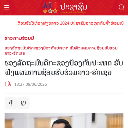
ຕ້ອນຮັບປີທ່ອງທ່ຽວລາວ 2024 ປະຊາຊົນລາວທຸກຄົນຈົ່ງພ້ອມເປັນເຈົ້າພາ
ຂ່າວການຮ່ວມມື
ຮອງລັດຖະມົນຕີກະຊວງປ້ອງກັນປະເທດ ຮັບຟັງແຜນການຊ້ອມຮົບຮ່ວມ
ລາວ-ຣັດເຊຍ
ຮອງລັດຖະມົນຕີກະຊວງປ້ອງກັນປະເທດ ຮັບ
ຟັງແຜນການຊ້ອມຮົບຮ່ວມລາວ-ຣັດເຊຍ
13:37 08/06/2026