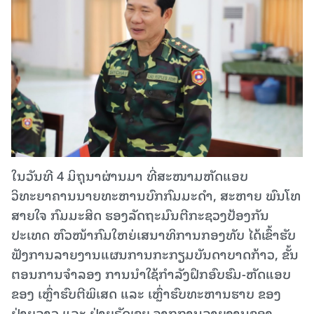
ໃນວັນທີ 4 ມິຖຸນາຜ່ານມາ ທີ່ສະໜາມຫັດແອບ
ວິທະຍາຄານນາຍທະຫານບົກກົມມະດໍາ, ສະຫາຍ ພົນໂທ
ສາຍໃຈ ກົມມະສິດ ຮອງລັດຖະມົນຕີກະຊວງປ້ອງກັນ
ປະເທດ ຫົວໜ້າກົມໃຫຍ່ເສນາທິການກອງທັບ ໄດ້ເຂົ້າຮັບ
ຟັງການລາຍງານແຜນການກະກຽມບັນດາບາດກ້າວ, ຂັ້ນ
ຕອນການຈໍາລອງ ການນໍາໃຊ້ກໍາລັງຝຶກອົບຮົມ-ຫັດແອບ
ຂອງ ເຫຼົ່າຮົບຕີພິເສດ ແລະ ເຫຼົ່າຮົບທະຫານຮາບ ຂອງ
ຝ່າຍລາວ ແລະ ຝ່າຍຣັດເຊຍ ຈາກການລາຍງານຂອງ