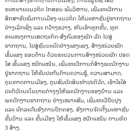
ຂະຫຍາຍແນວຄິດ ໄກສອນ ພົມວິຫານ, ເພີ່ມທະວີການ
ສຶກສາອົບຮົມການເມືອງ-ແນວຄິດ ໃຫ້ມະຫາຊົນຢູ່ຮາກຖານ
ຢ່າງເລິກເຊິ່ງ ແລະ ກວ້າງຂວາງ, ຫັນເອົາທຸກຂັ້ນ, ທຸກ
ຂະແໜງການເສດຖະກິດ-ສັງຄົມຂອງພັກ-ລັດ ໄປສູ່
ຮາກຖານ, ໄປສູ່ຊົນນະບົດຢ່າງແຂງແຮງ, ສ້າງໜ່ວຍພັກ
ເຂັ້ມແຂງ ຮອບດ້ານ ດ້ວຍຂະບວນການສ້າງໜ່ວຍພັກ ປອດ
ໃສ ເຂັ້ມແຂງ ໜັກແໜ້ນ, ເພີ່ມທະວີການກໍ່ສ້າງພະນັກງານ
ຢູ່ຮາກຖານ ໃຫ້ຮັບປະກັນດ້ານຄວາມຮູ້, ຄວາມສາມາດ,
ຄຸນທາດການເມືອງ, ຄຸນສົມບັດສິນທຳປະຕິວັດ, ເອົາໃຈໃສ່
ປະຕິບັດນະໂຍບາຍຕ່າງໆໃຫ້ພະນັກງານຂອງບ້ານ ແລະ
ພະນັກງານຮາກຖານ ຢ່າງເໝາະສົມ, ເພີ່ມທະວີປັບປຸງ
ແລະ ຍົກລະດັບອົງການປົກຄອງ, ອົງການຈັດຕັ້ງມະຫາຊົນ
ຂັ້ນບ້ານ ແລະ ຂັ້ນເມືອງ ໃຫ້ເຂັ້ມແຂງ ໜັກແໜ້ນ ຕາມທິດ
3 ສ້າງ.