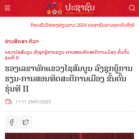
ຕ້ອນຮັບປີທ່ອງທ່ຽວລາວ 2024 ປະຊາຊົນລາວທຸກຄົນຈົ່ງພ້ອມເປັນເ
ຂ່າວສືກສາ-ກິລາ
ແຂວງໄຊສົມບູນ ລົງຊຸກຍູ້ການຮຽນ-ການສອນທິດສະດີການເມືອງ ຂັ້ນຕົ້ນ
ຮຸ່ນທີ II
ຮອງເລຂາພັກແຂວງໄຊສົມບູນ ລົງຊຸກຍູ້ການ
ຮຽນ-ການສອນທິດສະດີການເມືອງ ຂັ້ນຕົ້ນ
ຮຸ່ນທີ II
11:11 29/01/2025