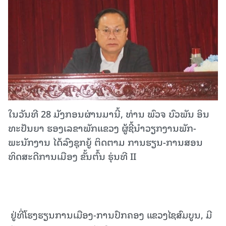
ໃນວັນທີ 28 ມັງກອນຜ່ານມານີ້, ທ່ານ ພົວຈ ບົວພັນ ອິນ
ທະປັນຍາ ຮອງເລຂາພັກແຂວງ ຜູ້ຊີ້ນຳວຽກງານພັກ-
ພະນັກງານ ໄດ້ລົງຊຸກຍູ້ ຕິດຕາມ ການຮຽນ-ການສອນ
ທິດສະດີການເມືອງ ຂັ້ນຕົ້ນ ຮຸ່ນທີ II
ຢູ່ທີ່ໂຮງຮຽນການເມືອງ-ການປົກຄອງ ແຂວງໄຊສົມບູນ, ມີ