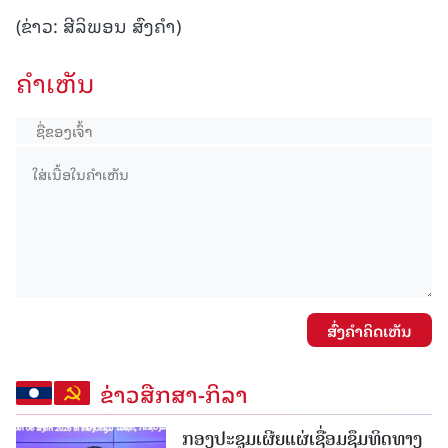
(ຂ່າວ: ສີລິພອນ ສົງຄຳ)
ຄໍາເຫັນ
ສົ່ງຄໍາຄິດເຫັນ
ຂ່າວສືກສາ-ກິລາ
ກອງປະຊຸມເຜີຍແຜ່ເຊື່ອມຊຶມທິດທາງ