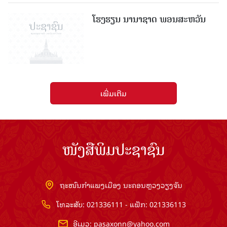
ໂຮງຮຽນ ນານາຊາດ ພອນສະຫວັນ
ເພີ່ມເຕີມ
ໜັງສືພິມປະຊາຊົນ
ຖະໜົນກຳແພງເມືອງ ນະຄອນຫຼວງວຽງຈັນ
ໂທລະສັບ: 021336111 - ແຟັກ: 021336113
ອີເມວ:
pasaxonn@yahoo.com