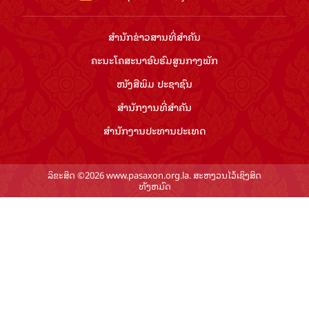
ສຳ​ນັກ​ຂ່າວ​ສານ​ທີ່​ສຳ​ຄັນ​
ຄະນະໂຄສະນາອົບຮົມ​ສູນ​ກາງ​ພັກ
ໜັງສືພິມ ປະ​ຊາ​ຊົນ
ສຳ​ນັກ​ງານ​ທີ່​ສຳ​ຄັນ
ສຳ​ນັກ​ງານ​ປະ​ທານ​ປະ​ເທດ
ລິຂະສິດ ©2026 www.pasaxon.org.la. ສະຫງວນໄວ້ເຊິງສິດ
ທັງຫມົດ