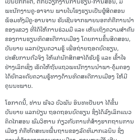
ເປັນປົກກະຕິ, ຕໍ່ກັບວຽກງານການຮຽນ-ການສອນ, ມີ
ພະນັກງານຄູ-ອາຈານ ພາຍໃນໂຮງຮຽນເປັນຜູ້ສິດສອນ
ພ້ອມທັງມີຄູ-ອານຈານ ຮັບເຊີນຈາກພາຍນອກກໍຄືການນຳ
ຂອງແຂວງ ທີ່ໄດ້ໃຫ້ການຮ່ວມມື ແລະ ເຫັນເຖິງຄວາມສຳຄັນ
ຂອງການຮຽນທິດສະດີການເມືອງ ໂດຍການຂຶ້ນສິດສອນ,
ບັນຍາຍ ແລກປ່ຽນຄວາມຮູ້ ເພື່ອຖ່າຍຖອດບົດຮຽນ,
ປະສົບການຕົວຈິງ ໃຫ້ແກ່ນັກສຶກສາໄດ້ຮັບຮູ້ ແລະ ເຂົ້າໃຈ
ຢ່າງເລິກເຊິ່ງ ເຮັດໃຫ້ຖັນແຖວພະນັກງານນຳພາ-ຄຸ້ມຄອງ
ໄດ້ຍົກລະດັບຄວາມຮູ້ທາງດ້ານທິດສະດີການເມືອງ ໃຫ້ມີ
ຄຸນນະພາບ.
ໂອກາດນີ້, ທ່ານ ພົຈວ ບົວພັນ ອິນທະປັນຍາ ໄດ້ຂຶ້ນ
ບັນຍາຍ ແລກປ່ຽນ ຖອດຖອນບົດຮຽນ ຊຶ່ງໄດ້ລົງເລິກແນວ
ຄິດໄກສອນ ພົມວິຫານ ກ່ຽວກັບການກໍ່ສ້າງຮາກຖານການ
ເມືອງ ກໍຄືທັດສະນະພື້ນຖານຂອງລັດທິມາກເລນິນ ຊຶ່ງ
ການກໍ່ສ້າງຮາກຖານການເມືອງ, ການໝູນໃຊ້ ເສີມ