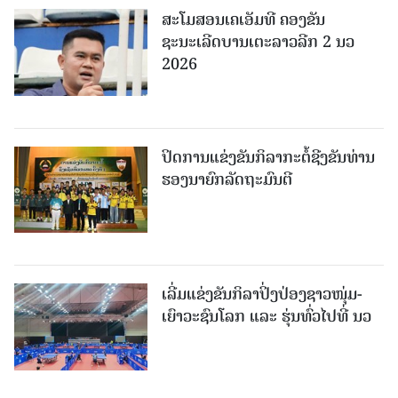
ສະໂມສອນເຄເອັມທີ ຄອງຂັນ
ຊະນະເລີດບານເຕະລາວລີກ 2 ນວ
2026
ປິດການແຂ່ງຂັນກິລາກະຕໍ້ຊີງຂັນທ່ານ
ຮອງນາຍົກລັດຖະມົນຕີ
ເລີ່ມແຂ່ງຂັນກິລາປິ່ງປ່ອງຊາວໜຸ່ມ-
ເຍົາວະຊົນໂລກ ແລະ ຮຸ່ນທົ່ວໄປທີ່ ນວ