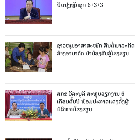
ປັບປຸງຫຼັກສູດ 6+3+3
ຊາວໜຸ່ມອາສາສະໝັກ ສືບຕໍ່ພາລະກິດ
ສ້າງອານາຄົດ ນໍານ້ອງຄືນສູ່ໂຮງຮຽນ
ສກຂ ວິລະບູລີ ສະຫຼຸບວຽກງານ 6
ເດືອນຕົ້ນປີ ພ້ອມປະກາດແຕ່ງຕັ້ງຜູ້
ບໍລິຫານໂຮງຮຽນ