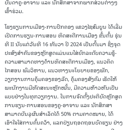
ບັນດາຄູ-ອາຈານ ແລະ ນັກສຶກສາຈາກພາກສ່ວນຕ່າງໆ
ເຂົ້າຮ່ວມ.
ໂຮງຮຽນການເມືອງ-ການປົກຄອງ ແຂວງໄຊສົມບູນ ໄດ້ເລີ່ມ
ເປີດການຮຽນ-ການສອນ ທິດສະດີການເມືອງ ຂັ້ນຕົ້ນ ຮຸ່ນ
ທີ II ນັບແຕ່ວັນທີ 16 ທັນວາ ປີ
2024 ເປັນຕົ້ນມາ ຊຶ່ງຈຸດ
ປະສົງສໍາຄັນຂອງຫຼັກສູດແມ່ນແນໃສ່ຍົກລະດັບຄວາມຮູ້-
ຄວາມສາມາດທາງດ້ານທິດສະດີການເມືອງ, ແນວຄິດ
ໄກສອນ ພົມວິຫານ, ແນວທາງນະໂຍບາຍຂອງພັກ,
ວຽກງານການຄຸ້ມຄອງຂອງລັດ, ຄຸ້ມຄອງສັງຄົມ ເຮັດໃຫ້
ພະນັກງານມີທັດສະນະຫຼັກໝັ້ນ, ມີຄວາມຫ້າວຫັນເປັນ
ແບບຢ່າງໃນທຸກວຽກງານ. ໃນການຈັດຕັ້ງປະຕິບັດຫຼັກສູດ
ການຮຽນ-ການສອນຂອງຄູ-ອາຈານ ແລະ ນັກສຶກສາ
ສາມາດບັນລຸຜົນສຳເລັດໄດ້ 50% ຕາມຄາດໝາຍ, ໄດ້
ເອົາໃຈໃສ່ການຄົ້ນຄວ້າ, ແລກປ່ຽນຖອດຖອນບົດຮຽນ ຢ່າງ