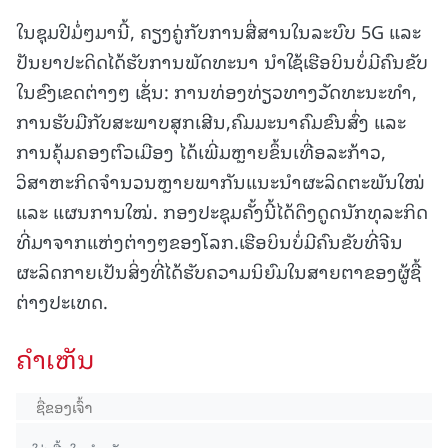
ໃນຊຸມປີມໍ່ໆມານີ້, ຄຽງຄູ່ກັບການສື່ສານໃນລະບົບ 5G ແລະ
ປັນຍາປະດິດໄດ້ຮັບການພັດທະນາ ນຳໃຊ້ເຮືອບິນບໍ່ມີຄົນຂັບ
ໃນຂົງເຂດຕ່າງໆ ເຊັ່ນ: ການທ່ອງທ່ຽວທາງວັດທະນະທຳ,
ການຮັບມືກັບສະພາບສຸກເສີນ,ຄົມມະນາຄົມຂົນສົ່ງ ແລະ
ການຄຸ້ມຄອງຕົວເມືອງ ໄດ້ເພີ່ມຫຼາຍຂຶ້ນເທື່ອລະກ້າວ,
ວິສາຫະກິດຈຳນວນຫຼາຍພາກັນແນະນຳຜະລິດຕະພັນໃໝ່
ແລະ ແຜນການໃໝ່. ກອງປະຊຸມຄັ້ງນີ້ໄດ້ດຶງດູດນັກທຸລະກິດ
ທີ່ມາຈາກແຫ່ງຕ່າງໆຂອງໂລກ.ເຮືອບິນບໍ່ມີຄົນຂັບທີ່ຈີນ
ຜະລິດກາຍເປັນສິ່ງທີ່ໄດ້ຮັບຄວາມນິຍົມໃນສາຍຕາຂອງຜູ້ຊື້
ຕ່າງປະເທດ.
ຄໍາເຫັນ