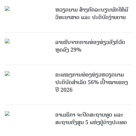
ຫວຽດນາມ ສ້າງກົດລະບຽບພັກໃຫ້ມີ
ວິທະຍາສາດ ແລະ ປະຕິບັດງ່າຍດາຍ
ລາຍຮັບຈາກການທ່ອງທ່ຽວອັງກໍວັດ
ຫຼດລົງ 29%
ຂະ​ແໜງ​ການ​ທ່ອງ​ທ່ຽວຫວຽດນາມ ​
ປະ​ຕິ​ບັດ​ສຳ​ເລັດ 56% ເປົ້າ​ໝາຍຂອງ
ປີ 2026
ອາເມຣິກາ ຈະປິດສະຖານທູດ ແ​ລະ
ສະຖານກົງສູນ 5 ແຫ່ງ​ຢູ່​ຕ່າງ​ປະ​ເທດ