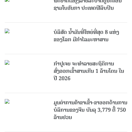
ພະຍາດໄຂ້ຍຸງລາຍລະບາດຢູ່ນະຄອນ
ຊາມໂບ​ອັນກາ ປະເທດຟີລິບປິນ
ບໍລິສັດ ນ້ຳມັນທີ່ໃຫຍ່ທີ່ສຸດ 8 ແຫ່ງ
ຂອງໂລກ ມີກຳໄລມະຫາສານ
ກຳປູເຈຍ ຈະທຳລາຍສະຖິຕິການ
ສົ່ງອອກເຂົ້າສານເກີນ 1 ລ້ານໂຕນ ໃນ
ປີ 2026
ມູນຄ່າການຄ້າຂາເຂົ້າ-ຂາອອກດ້ານການ
ບໍລິການຂອງຈີນ ບັນລຸ 3,779 ຕື້ 750
ລ້ານຢວນ