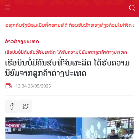
ຸກຄົນຈົ່ງພ້ອມເປັນເຈົ້າພາບທີ່ດີ ຕ້ອນຮັບນັກທ່ອງທ່ຽວດ້ວຍໄມຕີຈິດ ມິດຕະ
ຂ່າວຕ່າງປະເທດ
ເຮືອບິນບໍ່ມີຄົນຂັບທີ່ຈີນຜະລິດ ໄດ້ຮັບຄວາມນິຍົມຈາກລູກຄ້າຕ່າງປະເທດ
ເຮືອບິນບໍ່ມີຄົນຂັບທີ່ຈີນຜະລິດ ໄດ້ຮັບຄວາມ
ນິຍົມຈາກລູກຄ້າຕ່າງປະເທດ
12:34 26/05/2025