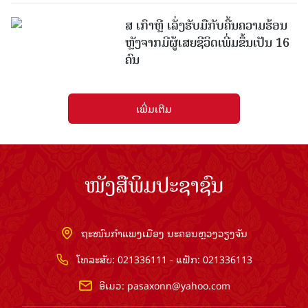
ສ ເກົາຫຼີ ເລັ່ງຮັບມືກັບຄື້ນຄວາມຮ້ອນ
ຫຼັງຈາກມີຜູ້ເສຍຊີວິດເພີ່ມຂຶ້ນເປັນ 16
ຄົນ
ເພີ່ມເຕີມ
ໜັງສືພິມປະຊາຊົນ
ຖະໜົນກຳແພງເມືອງ ນະຄອນຫຼວງວຽງຈັນ
ໂທລະສັບ: 021336111 - ແຟັກ: 021336113
ອີເມວ:
pasaxonn@yahoo.com