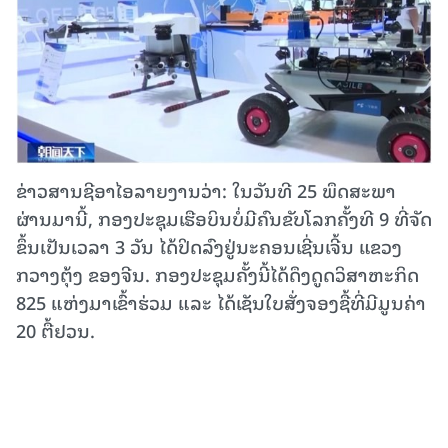
ຂ່າວສານຊີອາໄອລາຍງານວ່າ: ໃນວັນທີ 25 ພຶດສະພາ
ຜ່ານມານີ້, ກອງປະຊຸມເຮືອບິນບໍ່ມີຄົນຂັບໂລກຄັ້ງທີ 9 ທີ່ຈັດ
ຂຶ້ນເປັນເວລາ 3 ວັນ ໄດ້ປິດລົງຢູ່ນະຄອນເຊີ່ນເຈີ້ນ ແຂວງ
ກວາງຕຸ້ງ ຂອງຈີນ. ກອງປະຊຸມຄັ້ງນີ້ໄດ້ດຶງດູດວິສາຫະກິດ
825 ແຫ່ງມາເຂົ້າຮ່ວມ ແລະ ໄດ້ເຊັນໃບສັ່ງຈອງຊື້ທີ່ມີມູນຄ່າ
20 ຕື້ຢວນ.