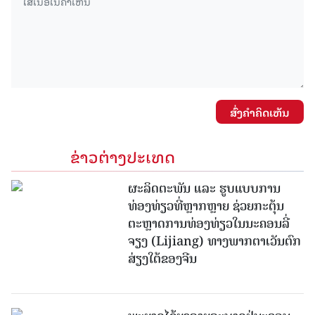
ສົ່ງຄໍາຄິດເຫັນ
ຂ່າວຕ່າງປະເທດ
ຜະລິດຕະພັນ ແລະ ຮູບແບບການ
ທ່ອງທ່ຽວທີ່ຫຼາກຫຼາຍ ຊ່ວຍກະຕຸ້ນ
ຕະຫຼາດການທ່ອງທ່ຽວໃນນະຄອນລີ່
ຈຽງ (Lijiang) ທາງພາກຕາເວັນຕົກ
ສ່ຽງໃຕ້ຂອງຈີນ