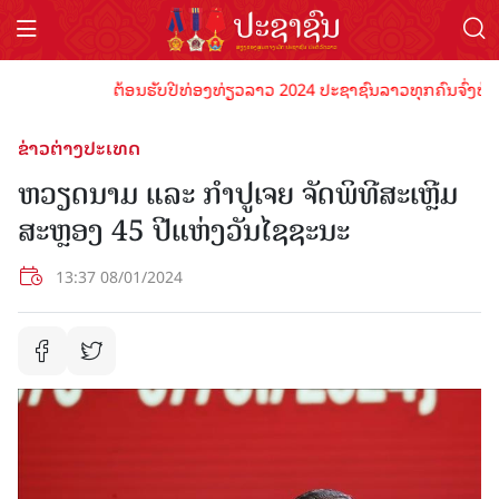
ຕ້ອນຮັບປີທ່ອງທ່ຽວລາວ 2024 ປະຊາຊົນລາວທຸກຄົນຈົ່ງພ້ອມເປັນ
ຂ່າວຕ່າງປະເທດ
ຫວຽດນາມ ແລະ ກຳປູເຈຍ ຈັດພິທີສະເຫຼີມ
ສະຫຼອງ 45 ປີແຫ່ງວັນໄຊຊະນະ
13:37 08/01/2024