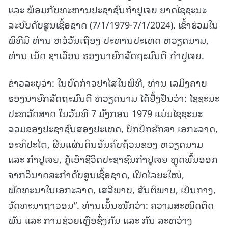
ແລະ ພ້ອມກັບທະຫານປະຊາຊົນກຳປູເຈຍ ຍາດໄຊຊະນະ
ລະບົບດັບສູນເຊື້ອຊາດ (7/1/1979-7/1/2024). ເຂົ້າຮ່ວມໃນ
ພິທີມີ ທ່ານ ຫວໍວັນເຖືອງ ປະທານປະເທດ ຫວຽດນາມ,
ທ່ານ ເນັດ ຊາເວືອນ ຮອງນາຍົກລັດຖະມົນຕີ ກໍາປູເຈຍ.
ຂ່າວລະບຸວ່າ: ໃນບົດກ່າວປາໄສໃນພິທີ, ທ່ານ ເລມິງຄາຍ
ຮອງນາຍົກລັດຖະມົນຕີ ຫວຽດນາມ ໄດ້ຢັ້ງຢືນວ່າ: ໄຊຊະນະ
ປະຫວັດສາດ ໃນວັນທີ 7 ມັງກອນ 1979 ແມ່ນໄຊຊະນະ
ລວມຂອງປະຊາຊົນສອງປະເທດ, ປົກປັກຮັກສາ ເອກະລາດ,
ອະທິປະໄຕ, ຜືນແຜ່ນດິນອັນຄົບຖ້ວນຂອງ ຫວຽດນາມ
ແລະ ກຳປູເຈຍ, ກູ້ເອົາຊີວິດປະຊາຊົນກຳປູເຈຍ ຫຼຸດພົ້ນອອກ
ຈາກວິນາດສະກຳດັບສູນເຊື້ອຊາດ, ເປີດໄລຍະໃໝ່,
ພັດທະນາໃນເອກະລາດ, ເສລີພາບ, ສັນຕິພາບ, ເປັນກາງ,
ວັດທະນາຖາວອນ”. ທ່ານເນັ້ນໜັກວ່າ: ຄວາມສະໜິດຕິດ
ພັນ ແລະ ການຊ່ວຍເຫຼືອຊຶ່ງກັນ ແລະ ກັນ ລະຫວ່າງ