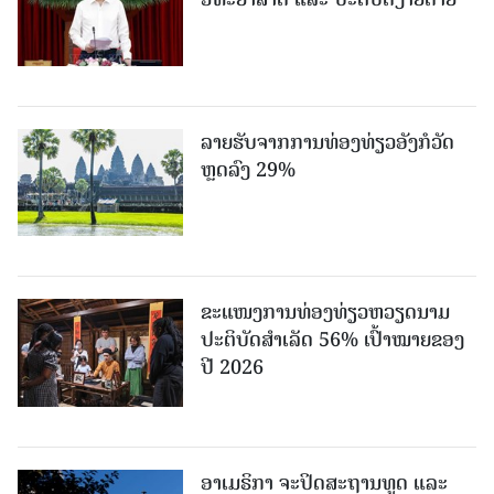
ລາຍຮັບຈາກການທ່ອງທ່ຽວອັງກໍວັດ
ຫຼດລົງ 29%
ຂະ​ແໜງ​ການ​ທ່ອງ​ທ່ຽວຫວຽດນາມ ​
ປະ​ຕິ​ບັດ​ສຳ​ເລັດ 56% ເປົ້າ​ໝາຍຂອງ
ປີ 2026
ອາເມຣິກາ ຈະປິດສະຖານທູດ ແ​ລະ