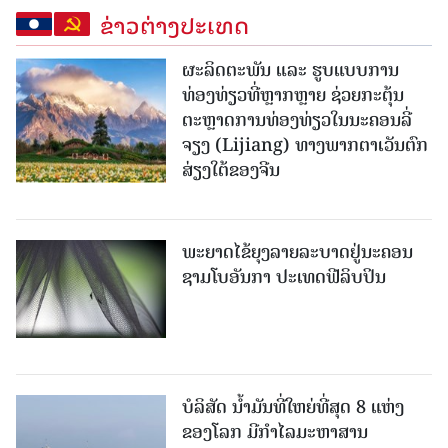
ຂ່າວຕ່າງປະເທດ
ຜະລິດຕະພັນ ແລະ ຮູບແບບການ
ທ່ອງທ່ຽວທີ່ຫຼາກຫຼາຍ ຊ່ວຍກະຕຸ້ນ
ຕະຫຼາດການທ່ອງທ່ຽວໃນນະຄອນລີ່
ຈຽງ (Lijiang) ທາງພາກຕາເວັນຕົກ
ສ່ຽງໃຕ້ຂອງຈີນ
ພະຍາດໄຂ້ຍຸງລາຍລະບາດຢູ່ນະຄອນ
ຊາມໂບ​ອັນກາ ປະເທດຟີລິບປິນ
ບໍລິສັດ ນ້ຳມັນທີ່ໃຫຍ່ທີ່ສຸດ 8 ແຫ່ງ
ຂອງໂລກ ມີກຳໄລມະຫາສານ