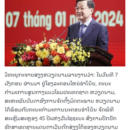
ວິທະຍຸກະຈາຍສຽງຫວຽດນາມລາຍງານວ່າ: ໃນວັນທີ 7
ມັງກອນ ຜ່ານມາ ຢູ່ໂຮງລະຄອນໃຫຍ່ຮ່າໂນ້ຍ, ຄະນະ
ກຳມະການສູນກາງແນວໂຮມປະເທດຊາດ ຫວຽດນາມ,
ສະຫະພັນບັນດາອົງການຈັດຕັ້ງມິດຕະພາບ ຫວຽດນາມ
ໄດ້ພ້ອມກັບຄະນະກຳມະການນະຄອນຮ່າໂນ້ຍ ຈັດພິທີ
ສະເຫຼີມສະຫຼອງ 45 ປີແຫ່ງວັນໄຊຊະນະ ສົງຄາມປົກປັກ
ຮັກສາເຂດຊາຍແດນຕາເວັນຕົກສ່ຽງໃຕ້ຂອງຫວຽດນາມ