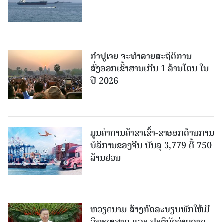
ກຳປູເຈຍ ຈະທຳລາຍສະຖິຕິການ
ສົ່ງອອກເຂົ້າສານເກີນ 1 ລ້ານໂຕນ ໃນ
ປີ 2026
ມູນຄ່າການຄ້າຂາເຂົ້າ-ຂາອອກດ້ານການ
ບໍລິການຂອງຈີນ ບັນລຸ 3,779 ຕື້ 750
ລ້ານຢວນ
ຫວຽດນາມ ສ້າງກົດລະບຽບພັກໃຫ້ມີ
ວິທະຍາສາດ ແລະ ປະຕິບັດງ່າຍດາຍ