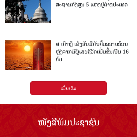
ສະຖານກົງສູນ 5 ແຫ່ງ​ຢູ່​ຕ່າງ​ປະ​ເທດ
ສ ເກົາຫຼີ ເລັ່ງຮັບມືກັບຄື້ນຄວາມຮ້ອນ
ຫຼັງຈາກມີຜູ້ເສຍຊີວິດເພີ່ມຂຶ້ນເປັນ 16
ຄົນ
ເພີ່ມເຕີມ
ໜັງສືພິມປະຊາຊົນ