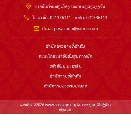
ຖະໜົນກຳແພງເມືອງ ນະຄອນຫຼວງວຽງຈັນ
ໂທລະສັບ: 021336111 - ແຟັກ: 021336113
ອີເມວ:
pasaxonn@yahoo.com
ສຳ​ນັກ​ຂ່າວ​ສານ​ທີ່​ສຳ​ຄັນ​
ຄະນະໂຄສະນາອົບຮົມ​ສູນ​ກາງ​ພັກ
ໜັງສືພິມ ປະ​ຊາ​ຊົນ
ສຳ​ນັກ​ງານ​ທີ່​ສຳ​ຄັນ
ສຳ​ນັກ​ງານ​ປະ​ທານ​ປະ​ເທດ
ລິຂະສິດ ©2026 www.pasaxon.org.la. ສະຫງວນໄວ້ເຊິງສິດ
ທັງຫມົດ