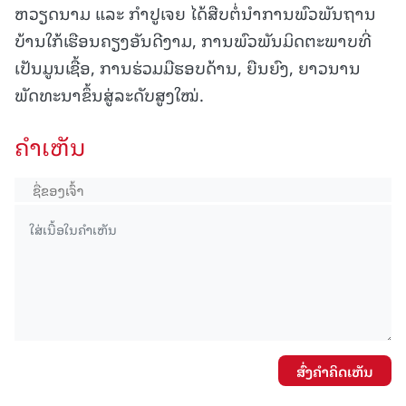
ຫວຽດນາມ ແລະ ກຳປູເຈຍ ໄດ້ສືບຕໍ່ນຳການພົວພັນຖານ
ບ້ານໃກ້ເຮືອນຄຽງອັນດີງາມ, ການພົວພັນມິດຕະພາບທີ່
ເປັນມູນເຊື້ອ, ການຮ່ວມມືຮອບດ້ານ, ຍືນຍົງ, ຍາວນານ
ພັດທະນາຂຶ້ນສູ່ລະດັບສູງໃໝ່.
ຄໍາເຫັນ
ສົ່ງຄໍາຄິດເຫັນ