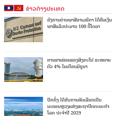
ຂ່າວຕ່າງປະເທດ
ອົງການດ່ານພາສີອາເມຣິກາ ໄດ້ຄືນເງິນ
ພາສີແລ້ວປະມານ 100 ຕື້ໂດລາ
ການຂາຍຍ່ອຍຂອງສິງກະໂປ ຂະຫຍາຍ
ຕົວ 4% ໃນເດືອນມິຖຸນາ
ປັກກິ່ງ ໄດ້ຮັບການຄັດເລືອກເປັນ
ນະຄອນຫຼວງແຫ່ງສະຖາປັດຕະຍະກຳ
ໂລກ ປະຈຳປີ 2029