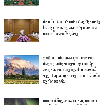
ທ່ານ ໂຕ​ເລິມ ເນັ້ນໜັກ ຕ້ອງ​ປ່ຽນ​ແປງ​
ໃໝ່​ວຽກ​ງານ​ວາງ​ແຜນ​ຜັງ ແລະ ​ພັດ​
ທະ​ນາ​ພື້ນ​ຖານ​ໂຄງ​ລ່າງ
ຜະລິດຕະພັນ ແລະ ຮູບແບບການ
ທ່ອງທ່ຽວທີ່ຫຼາກຫຼາຍ ຊ່ວຍກະຕຸ້ນ
ຕະຫຼາດການທ່ອງທ່ຽວໃນນະຄອນລີ່
ຈຽງ (Lijiang) ທາງພາກຕາເວັນຕົກ
ສ່ຽງໃຕ້ຂອງຈີນ
ພະຍາດໄຂ້ຍຸງລາຍລະບາດຢູ່ນະຄອນ