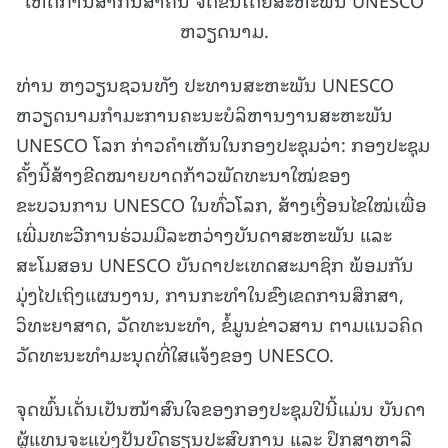
ຫວຽດນາມ.
ທ່ານ ຫງວຽນຊວນທັງ ປະທານສະຫະພັນ UNESCO
ຫວຽດນາມກຳມະການຄະນະບໍລິຫານງານສະຫະພັນ
UNESCO ໂລກ ກ່າວຄຳເຫັນໃນກອງປະຊຸມວ່າ: ກອງປະຊຸມ
ຄັ້ງນີ້ສ້າງຂີດໝາຍບາດກ້າວພັດທະນາໃໝ່ຂອງ
ຂະບວນການ UNESCO ໃນທົ່ວໂລກ, ສ້າງເງື່ອນໄຂໃໝ່ເພື່ອ
ເພີ່ມທະວີການຮ່ວມມືລະຫວ່າງບັນດາສະຫະພັນ ແລະ
ສະໂມສອນ UNESCO ບັນດາປະເທດສະມາຊິກ ພ້ອມກັນ
ມຸ່ງໄປເຖິງແຜນງານ, ການກະທຳໃນຂົງເຂດການສຶກສາ,
ວິທະຍາສາດ, ວັດທະນະທຳ, ຂໍ້ມູນຂ່າວສານ ຕາມແນວຄິດ
ວັດທະນະທຳມະນຸດທີ່ໃສແຈ້ງຂອງ UNESCO.
ຈຸດພົ້ນເດັ່ນເປັນໜ້າສົນໃຈຂອງກອງປະຊຸມປີນີ້ແມ່ນ ບັນດາ
ຜູ້ແທນຈະແບ່ງປັນບົດຮຽນປະສົບການ ແລະ ປຶກສາຫາລື