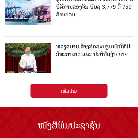
ບໍລິການຂອງຈີນ ບັນລຸ 3,779 ຕື້ 750
ລ້ານຢວນ
ຫວຽດນາມ ສ້າງກົດລະບຽບພັກໃຫ້ມີ
ວິທະຍາສາດ ແລະ ປະຕິບັດງ່າຍດາຍ
ເພີ່ມເຕີມ
ໜັງສືພິມປະຊາຊົນ