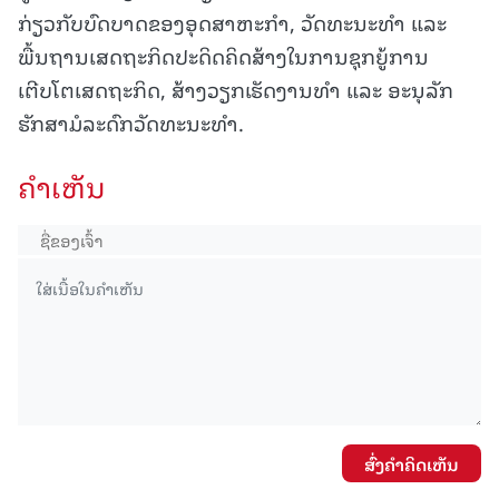
ກ່ຽວກັບບົດບາດຂອງອຸດສາຫະກຳ, ວັດທະນະທຳ ແລະ
ພື້ນຖານເສດຖະກິດປະດິດຄິດສ້າງໃນການຊຸກຍູ້ການ
ເຕີບໂຕເສດຖະກິດ, ສ້າງວຽກເຮັດງານທຳ ແລະ ອະນຸລັກ
ຮັກສາມໍລະດົກວັດທະນະທຳ.
ຄໍາເຫັນ
ສົ່ງຄໍາຄິດເຫັນ