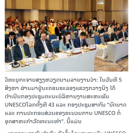
ວິທະຍຸກະຈາຍສຽງຫວຽດນາມລາຍງານວ່າ: ໃນວັນທີ 5
ສິງຫາ ຜ່ານມາຢູ່ນະຄອນຮະລອງແຂວງກວາງນິງ ໄດ້
ດຳເນີນກອງປະຊຸມຄະນະບໍລິຫານງານສະຫະພັນ
UNESCOໂລກຄັ້ງທີ 43 ແລະ ກອງປະຊຸມສາກົນ “ບົດບາດ
ແລະ ການປະກອບສ່ວນຂອງຂະບວນການ UNESCO ຕໍ່
ອຸດສາຫະກຳວັດທະນະທຳ”. ນີ້ແມ່ນ
ເຫດການສາກົນສຳຄັນ ຈັດຂຶ້ນໂດຍສະຫະພັນ UNESCO