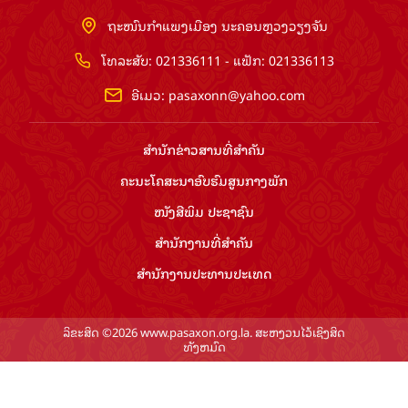
ຖະໜົນກຳແພງເມືອງ ນະຄອນຫຼວງວຽງຈັນ
ໂທລະສັບ: 021336111 - ແຟັກ: 021336113
ອີເມວ:
pasaxonn@yahoo.com
ສຳ​ນັກ​ຂ່າວ​ສານ​ທີ່​ສຳ​ຄັນ​
ຄະນະໂຄສະນາອົບຮົມ​ສູນ​ກາງ​ພັກ
ໜັງສືພິມ ປະ​ຊາ​ຊົນ
ສຳ​ນັກ​ງານ​ທີ່​ສຳ​ຄັນ
ສຳ​ນັກ​ງານ​ປະ​ທານ​ປະ​ເທດ
ລິຂະສິດ ©2026 www.pasaxon.org.la. ສະຫງວນໄວ້ເຊິງສິດ
ທັງຫມົດ