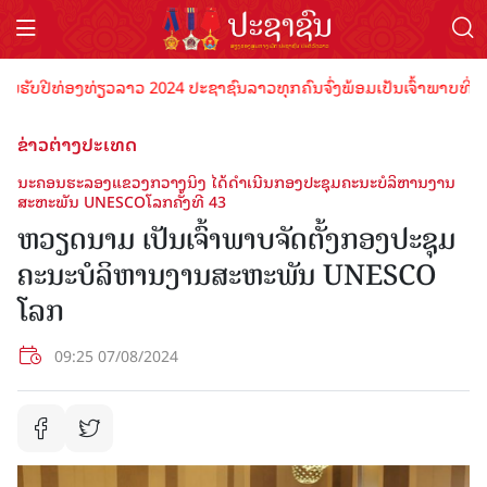
ຮັບປີທ່ອງທ່ຽວລາວ 2024 ປະຊາຊົນລາວທຸກຄົນຈົ່ງພ້ອມເປັນເຈົ້າພາບທີ່ດີ ຕ້
ຂ່າວຕ່າງປະເທດ
ນະຄອນຮະລອງແຂວງກວາງນິງ ໄດ້ດຳເນີນກອງປະຊຸມຄະນະບໍລິຫານງານ
ສະຫະພັນ UNESCOໂລກຄັ້ງທີ 43
ຫວຽດນາມ ເປັນເຈົ້າພາບຈັດຕັ້ງກອງປະຊຸມ
ຄະນະບໍລິຫານງານສະຫະພັນ UNESCO
ໂລກ
09:25 07/08/2024