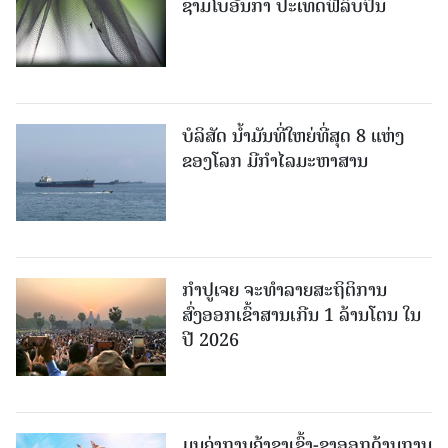
ຊາມໂບ​ອັນກາ ປະເທດຟີລິບປິນ
ບໍລິສັດ ນ້ຳມັນທີ່ໃຫຍ່ທີ່ສຸດ 8 ແຫ່ງ
ຂອງໂລກ ມີກຳໄລມະຫາສານ
ກຳປູເຈຍ ຈະທຳລາຍສະຖິຕິການ
ສົ່ງອອກເຂົ້າສານເກີນ 1 ລ້ານໂຕນ ໃນ
ປີ 2026
ມູນຄ່າການຄ້າຂາເຂົ້າ-ຂາອອກດ້ານການ