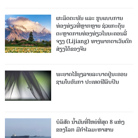
ຜະລິດຕະພັນ ແລະ ຮູບແບບການ
ທ່ອງທ່ຽວທີ່ຫຼາກຫຼາຍ ຊ່ວຍກະຕຸ້ນ
ຕະຫຼາດການທ່ອງທ່ຽວໃນນະຄອນລີ່
ຈຽງ (Lijiang) ທາງພາກຕາເວັນຕົກ
ສ່ຽງໃຕ້ຂອງຈີນ
ພະຍາດໄຂ້ຍຸງລາຍລະບາດຢູ່ນະຄອນ
ຊາມໂບ​ອັນກາ ປະເທດຟີລິບປິນ
ບໍລິສັດ ນ້ຳມັນທີ່ໃຫຍ່ທີ່ສຸດ 8 ແຫ່ງ
ຂອງໂລກ ມີກຳໄລມະຫາສານ