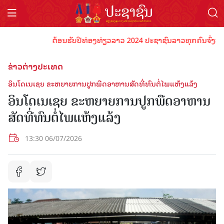
ຕ້ອນຮັບປີທ່ອງທ່ຽວລາວ 2024 ປະຊາຊົນລາວທຸກຄົນຈົ່ງພ້ອມເປັ
ຂ່າວຕ່າງປະເທດ
ອິນ​ໂດ​ເນ​ເຊຍ ​​ຂະຫຍາຍ​ການ​ປູກ​ພືດ​ອາຫານ​ສັດທີ່​ທົນ​​ຕໍ່​ໄພ​ແຫ້ງ​ແລ້ງ
ອິນ​ໂດ​ເນ​ເຊຍ ​​ຂະຫຍາຍ​ການ​ປູກ​ພືດ​ອາຫານ​
ສັດທີ່​ທົນ​​ຕໍ່​ໄພ​ແຫ້ງ​ແລ້ງ
13:30 06/07/2026