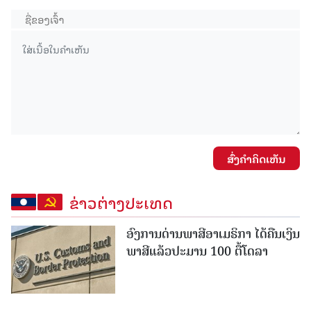
ສົ່ງຄໍາຄິດເຫັນ
ຂ່າວຕ່າງປະເທດ
ອົງການດ່ານພາສີອາເມຣິກາ ໄດ້ຄືນເງິນ
ພາສີແລ້ວປະມານ 100 ຕື້ໂດລາ