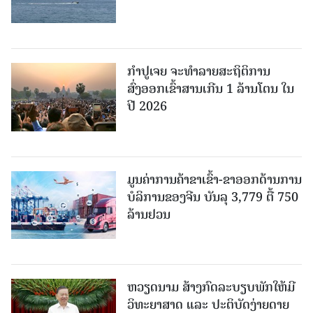
ກຳປູເຈຍ ຈະທຳລາຍສະຖິຕິການ
ສົ່ງອອກເຂົ້າສານເກີນ 1 ລ້ານໂຕນ ໃນ
ປີ 2026
ມູນຄ່າການຄ້າຂາເຂົ້າ-ຂາອອກດ້ານການ
ບໍລິການຂອງຈີນ ບັນລຸ 3,779 ຕື້ 750
ລ້ານຢວນ
ຫວຽດນາມ ສ້າງກົດລະບຽບພັກໃຫ້ມີ
ວິທະຍາສາດ ແລະ ປະຕິບັດງ່າຍດາຍ