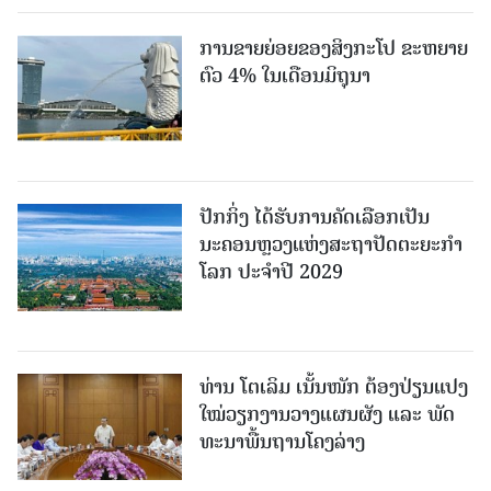
ການຂາຍຍ່ອຍຂອງສິງກະໂປ ຂະຫຍາຍ
ຕົວ 4% ໃນເດືອນມິຖຸນາ
ປັກກິ່ງ ໄດ້ຮັບການຄັດເລືອກເປັນ
ນະຄອນຫຼວງແຫ່ງສະຖາປັດຕະຍະກຳ
ໂລກ ປະຈຳປີ 2029
ທ່ານ ໂຕ​ເລິມ ເນັ້ນໜັກ ຕ້ອງ​ປ່ຽນ​ແປງ​
ໃໝ່​ວຽກ​ງານ​ວາງ​ແຜນ​ຜັງ ແລະ ​ພັດ​
ທະ​ນາ​ພື້ນ​ຖານ​ໂຄງ​ລ່າງ