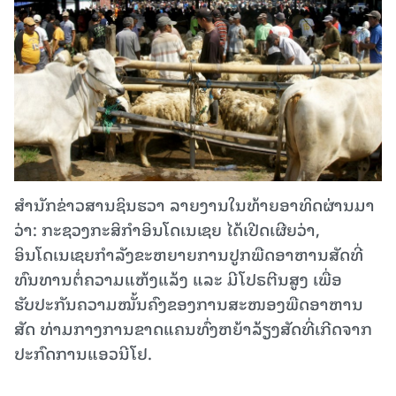
ສຳນັກຂ່າວສານຊິນຮວາ ລາຍງານໃນທ້າຍອາທິດຜ່ານມາ
ວ່າ: ກະຊວງກະສິກຳອິນໂດເນເຊຍ ໄດ້ເປີດເຜີຍວ່າ,
ອິນໂດເນເຊຍກຳລັງຂະຫຍາຍການປູກພືດອາຫານສັດທີ່
ທົນທານຕໍ່ຄວາມແຫ້ງແລ້ງ ແລະ ມີໂປຣຕີນສູງ ເພື່ອ
ຮັບປະກັນຄວາມໝັ້ນຄົງຂອງການສະໜອງພືດອາຫານ
ສັດ ທ່າມກາງການຂາດແຄນທົ່ງຫຍ້າລ້ຽງສັດທີ່ເກີດຈາກ
ປະກົດການແອວນີໂຢ.