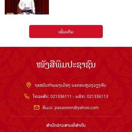
ເພີ່ມເຕີມ
ໜັງສືພິມປະຊາຊົນ
ຖະໜົນກຳແພງເມືອງ ນະຄອນຫຼວງວຽງຈັນ
ໂທລະສັບ: 021336111 - ແຟັກ: 021336113
ອີເມວ:
pasaxonn@yahoo.com
ສຳ​ນັກ​ຂ່າວ​ສານ​ທີ່​ສຳ​ຄັນ​