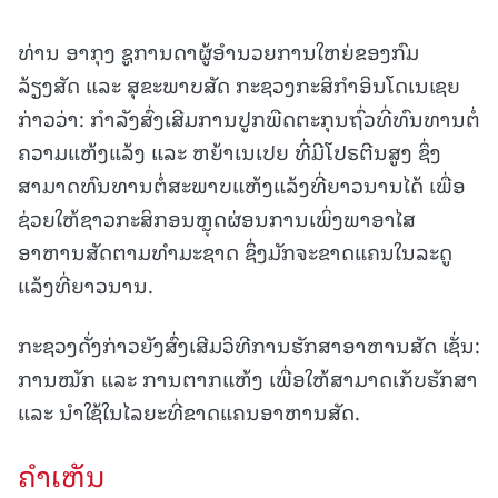
ທ່ານ ອາກຸງ ຊູການດາຜູ້ອຳນວຍການໃຫຍ່ຂອງກົມ
ລ້ຽງສັດ ແລະ ສຸຂະພາບສັດ ກະຊວງກະສິກຳອິນໂດເນເຊຍ
ກ່າວວ່າ: ກຳລັງສົ່ງເສີມການປູກພືດຕະກຸນຖົ່ວທີ່ທົນທານຕໍ່
ຄວາມແຫ້ງແລ້ງ ແລະ ຫຍ້າເນເປຍ ທີ່ມີໂປຣຕີນສູງ ຊຶ່ງ
ສາມາດທົນທານຕໍ່ສະພາບແຫ້ງແລ້ງທີ່ຍາວນານໄດ້ ເພື່ອ
ຊ່ວຍໃຫ້ຊາວກະສິກອນຫຼຸດຜ່ອນການເພິ່ງພາອາໄສ
ອາຫານສັດຕາມທຳມະຊາດ ຊຶ່ງມັກຈະຂາດແຄນໃນລະດູ
ແລ້ງທີ່ຍາວນານ.
ກະຊວງດັ່ງກ່າວຍັງສົ່ງເສີມວິທີການຮັກສາອາຫານສັດ ເຊັ່ນ:
ການໝັກ ແລະ ການຕາກແຫ້ງ ເພື່ອໃຫ້ສາມາດເກັບຮັກສາ
ແລະ ນຳໃຊ້ໃນໄລຍະທີ່ຂາດແຄນອາຫານສັດ.
ຄໍາເຫັນ