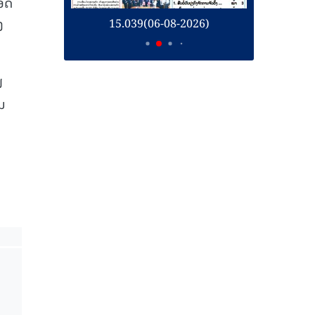
ປອດ
ງ
26)
15.039(06-08-2026)
1
ຟ
ານ