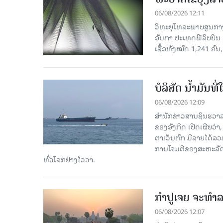
06/08/2026 12:11
ວິທະຍຸໂທລະພາບສູນກາງຈ
ອັນກາ ປະເທດຟີລິບປິນ 
ເຊື້ອ​ທັງ​ໝົດ 1,241 ຄົນ
ບໍລິສັດ ນ້ຳມັນ
06/08/2026 12:09
ສຳນັກຂ່າວສານຊິນຮວາລ
ຂອງອັງກິດ ເປີດເຜີຍວ່າ,
ຕາເວັນຕົກ ມີລາຍໄດ້ລວ
ການໂຈມຕີຂອງສະຫະລັດ ອ
ທົ່ວໂລກຢ່າງໄວວາ.
ກຳປູເຈຍ ຈະທຳລາ
06/08/2026 12:07