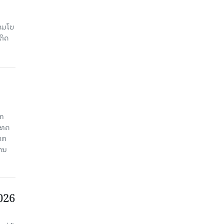
າມໂບ​
ຕິດ
an
ະເທດ
າກ
ງານ
2026