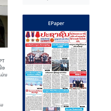
EPaper
(PT
ື່ອ
ແມ່ນ
າມ