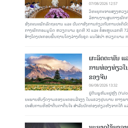
07/08/2026 12:57
ວິທະຍຸກະຈາຍສຽງຫວຽດນາມລ
ລິ​ຫານ​ງານ​ສູນ​ກາງ​ພັກ
ອົງ​ຄະ​ນະ​ພັກ​ລັດ​ຖະ​ບານ ແລະ ບັນ​ດາ​ອົງ​ການ​ກ່ຽວ​ກັບ​ການ​ປະ​ຕິ​
ກາງ​ພັກ​ກອມ​ມູ​ນິດ ຫວຽດ​ນາມ ຊຸດ​ທີ XI ແລະ ຂໍ້​ສະ​ຫຼຸບ​ເລກ​ທີ 72
ສ້າງ​ໂຄງ​ປະ​ກອບ​ພື້ນ​ຖານ​ໂຄງ​ລ່າງຄົບ​ຊຸດ ແນ​ໃສ່​ນຳ ຫວຽດ​ນາມ ກ
ຜະລິດຕະພັນ ແລ
ການທ່ອງທ່ຽວໃນ
ຂອງຈີນ
06/08/2026 13:32
ຢູ່ຕີນພູຫິມະຢູຫຼົງ (
ຍະພາບອັນງົດງາມຂອງນະຄອນລີ່ຈຽງ ໃນແຂວງຢຸນນານ ທາງພາກຕາເ
ປະສົບການທີ່ໜ້າຕື່ນຕາຕື່ນໃຈ ສຳລັບນັກທ່ອງທ່ຽວທັງຈາກໃກ້ ແ
ພະຍາດໄຂ້ຍຸງລາ