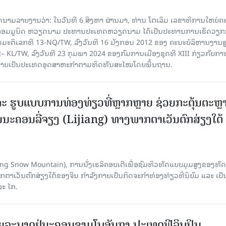
າຍງານວ່າ: ໃນ​ວັນ​ທີ 6 ສິງ​ຫາ ຜ່ານມາ, ທ່ານ ໂຕ​ເລິມ ເລ​ຂາ​ທິ​ການ​ໃຫຍ່​ຄະ​ນ
​ກອມ​ມູ​ນິດ ຫວຽດ​ນາມ ປະ​ທານ​ປະ​ເທດຫວຽດ​ນາມ ໄດ້​ເປັນ​ປະ​ທານ​ການ​ເຮັດ​ວຽກ​ກ
ບັດ​ມະ​ຕິ​ເລກ​ທີ 13-NQ/TW, ລົງວັນ​ທີ 16 ມັງ​ກອນ 2012 ຂອງ ຄະ​ນະ​ບໍ​ລິ​ຫານ​ງານ​ສ
– KL/TW, ​ລົງວັນ​ທີ 23 ກຸມ​ພາ 2024 ຂອງ​ກົມ​ການ​ເມື​ອງ​ຊຸດ​ທີ XIII ກ່ຽວ​ກັບ​ການກ
າຍ​ເປັນ​ປະ​ເທດ​ອຸດ​ສາ​ຫະ​ກຳ​ຕາມ​ທິດ​ທັນ​ສະ​ໄໝ​ໂດຍ​ພື້ນ​ຖານ.
ະ ຮູບແບບການທ່ອງທ່ຽວທີ່ຫຼາກຫຼາຍ ຊ່ວຍກະຕຸ້ນຕະຫຼ
ນະຄອນລີ່ຈຽງ (Lijiang) ທາງພາກຕາເວັນຕົກສ່ຽງໃຕ້
Yulong Snow Mountain), ການນັ່ງເຮລິຄອບເຕີເພື່ອຊົມທິວທັດແບບມຸມສູງຂອງທັດ
ວັນຕົກສ່ຽງໃຕ້ຂອງຈີນ ກຳລັງກາຍເປັນກິດຈະກຳທ່ອງທ່ຽວທີ່ນິຍົມ ແລະ ເປັ
ລະ ໄກ.
ຍລະບາດຢູ່ນະຄອນຊາມໂບ​ອັນກາ ປະເທດຟີລິບປິນ