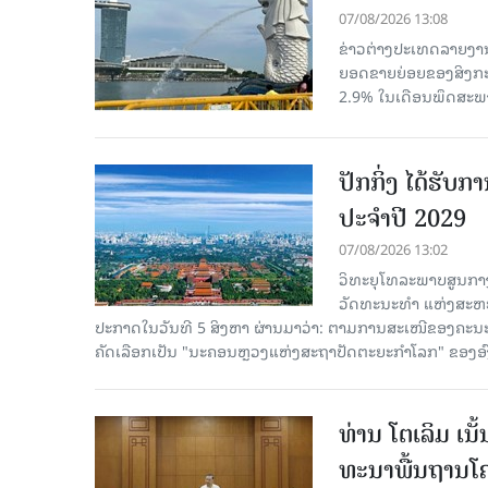
07/08/2026 13:08
ຂ່າວຕ່າງປະເທດລາຍງານວ
ຍອດຂາຍຍ່ອຍຂອງສິງກະໂປ
2.9% ໃນເດືອນພຶດສະພ
ປັກກິ່ງ ໄດ້ຮັ
ປະຈຳປີ 2029
07/08/2026 13:02
ວິທະຍຸໂທລະພາບສູນກາງ
ວັດທະນະທຳ ແຫ່ງສະຫະປະ
ປະກາດໃນວັນທີ 5 ສິງຫາ ຜ່ານມາວ່າ: ຕາມການສະເໜີຂອງຄະນະ
ຄັດ​ເລືອກເປັນ "ນະຄອນຫຼວງແຫ່ງສະຖາປັດຕະຍະກຳໂລກ" ຂອງອ
ທ່ານ ໂຕ​ເລິມ ເນ
ທະ​ນາ​ພື້ນ​ຖານ​ໂ