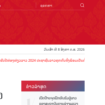
n
ວັນເສົາ ທີ 8 ສິງຫາ ຄ.ສ. 2026
ທ່ຽວລາວ 2024 ປະຊາຊົນລາວທຸກຄົນຈົ່ງພ້ອມເປັນເຈົ້າພາບທີ່ດີ ຕ້ອນຮັບນັກທ
ຂ່າວ​ລ່າ​ສຸດ
ງ
ເປີດປ້າຍຈຸດຝຶກອົບຮົມຢູ່ລາວ
ຂອງສະຖາບັນການຊ່າງແຂວງ