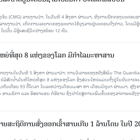
ີນ (CMG) ລາຍງານວ່າ: ໃນວັນທີ 4 ສິງ​ຫາ ຜ່ານມາ, ອົງການ​ປົກ​ຄອງນະຄອນຊ
ລາຍ​ງານວ່າ, ເກີດ​ການລະບາດ​ຂອງພະຍາດໄຂ້ຍຸງລາຍຢູ່ນະຄອນດັ່ງກ່າວ, ໂດຍມີຜູ້
, ໃນນັ້ນ ມີຜູ້ເສຍຊີວິດຢ່າງໜ້ອຍ 12 ຄົນ.
ທີ່ໃຫຍ່ທີ່ສຸດ 8 ແຫ່ງຂອງໂລກ ມີກຳໄລມະຫາສານ
າຍງານໃນວັນທີ 5 ສິງຫາ ຜ່ານມາວ່າ: ການວິເຄາະຂອງໜັງສືພິມ The Guardi
 ບໍລິສັດນ້ຳມັນທີ່ໃຫຍ່ທີ່ສຸດ 8 ແຫ່ງຂອງໂລກ ຊຶ່ງສ່ວນໃຫຍ່ແມ່ນຕັ້ງຢູ່ໃນບັນດາປ
ມກັນເກືອບ 93 ຕື້ໂດລາ ໃນລະຫວ່າງເດືອນເມສາ ຫາ ເດືອນມິຖຸນາ ຜ່ານມາ, ຫຼັງຈ
າເມຣິກາ ແລະ ອິສຣາແອນ ຕໍ່ອີຣານ ຊຶ່ງນຳໄປສູ່ການເພີ່ມຂຶ້ນຂອງລາຄາພະລັງ
ຍສະຖິຕິການສົ່ງອອກເຂົ້າສານເກີນ 1 ລ້ານໂຕນ ໃນປີ 