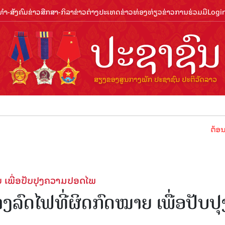
ຳ-ສັງຄົມ
ຂ່າວສືກສາ-ກິລາ
ຂ່າວຕ່າງປະເທດ
ຂ່າວທ່ອງທ່ຽວ
ຂ່າວການຮ່ວມມື
Logi
ຕ້ອນຮັບປີທ່ອງ
ຍ ເພື່ອປັບປຸງຄວາມປອດໄພ
ງລົດໄຟທີ່ຜິດກົດໝາຍ ເພື່ອປັບປຸ