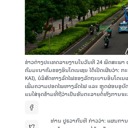
ຂ່າວຕ່າງປະເທດລາຍງານໃນວັນທີ 24 ພຶດສະພາ ຜ່າ
ຄົມມະນາຄົມຂອງອິນໂດເນເຊຍ ໄດ້ເປີດເຜີຍວ່າ: ກະຊ
KAI), ບໍລິສັດທາງລົດໄຟຂອງລັດຖະບານອິນໂດເນເຊຍ 
ເພີ່ມຄວາມປອດໄພທາງລົດໄຟ ແລະ ຫຼຸດຜ່ອນອຸບັດຕ
ແນໃສ່ຈຸດຂ້າມທີ່ຖືວ່າເປັນອັນຕະລາຍຕໍ່ທັງກ
ທ່ານ ປູຣວາກັນທີ ກ່າວວ່າ: ແຜນກ