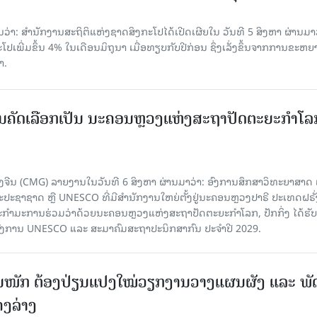
່າ: ສຳນັກງານສະຖິຕິແຫ່ງຊາດສິງກະໂປໄດ້ເປີດເຜີຍໃນ ວັນທີ 5 ສິງຫາ ຜ່ານມາວ
ເພີ່ມຂຶ້ນ 4% ໃນເດືອນມິຖຸນາ ເມື່ອທຽບກັບປີກ່ອນ ຊຶ່ງເລັ່ງຂຶ້ນຈາກການຂະຫຍ
າ.
ບການຄັດເລືອກເປັນ ນະຄອນຫຼວງແຫ່ງສະຖາປັດຕະຍະກຳໂລ
ຈີນ (CMG) ລາຍງານໃນວັນທີ 6 ສິງຫາ ຜ່ານມາວ່າ: ອົງການສຶກສາວິທະຍາສາດ
ຊາຊາດ ຫຼື UNESCO ທີ່ມີສຳນັກງານໃຫຍ່ຕັ້ງຢູ່ນະຄອນ​ຫຼວງປາຣີ ປະເທດຝຣັ່ງ
ກຳມະການຮ່ວມວ່າດ້ວຍນະຄອນຫຼວງແຫ່ງສະຖາປັດຕະຍະກຳໂລກ, ປັກກິ່ງ ໄດ້ຮັ
ົງການ UNESCO ແລະ ສະມາ​ຄົມສະຖາປະນິກສາກົນ ປະຈຳປີ 2029.
ັ້ນໜັກ ຕ້ອງ​ປ່ຽນ​ແປງ​ໃໝ່​ວຽກ​ງານ​ວາງ​ແຜນ​ຜັງ ແລະ ​ພັດ
ຄງ​ລ່າງ