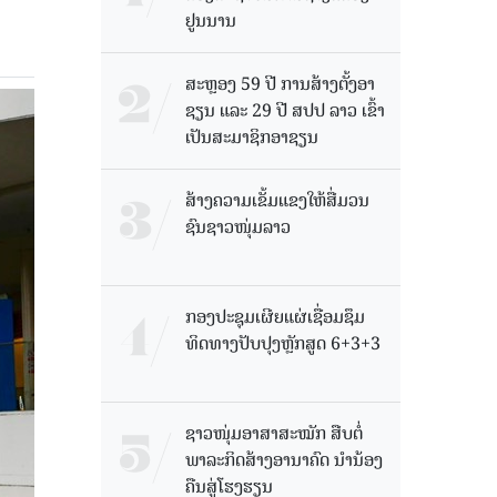
ຢູນນານ
ສະຫຼອງ 59 ປີ ການສ້າງຕັ້ງອາ
ຊຽນ ແລະ 29 ປີ ສປປ ລາວ ເຂົ້າ
ເປັນສະມາຊິກອາຊຽນ
ສ້າງຄວາມເຂັ້ມແຂງໃຫ້ສື່ມວນ
ຊົນຊາວໜຸ່ມລາວ
ກອງປະຊຸມເຜີຍແຜ່ເຊື່ອມຊຶມ
ທິດທາງປັບປຸງຫຼັກສູດ 6+3+3
ຊາວໜຸ່ມອາສາສະໝັກ ສືບຕໍ່
ພາລະກິດສ້າງອານາຄົດ ນໍານ້ອງ
ຄືນສູ່ໂຮງຮຽນ