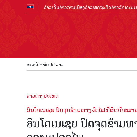
ຂ່າວເດັ່ນ
ຂ່າວການເມືອງ
ຂ່າວເສດຖະກິດ
ຂ່າວວັດທະນະທ
ສະເໜີ
ພັກປປ ລາວ
ຂ່າວຕ່າງປະເທດ
ອິນໂດເນເຊຍ ປິດຈຸດຂ້າມທາງລົດໄຟທີ່ຜິດກົດໝາ
ອິນໂດເນເຊຍ ປິດຈຸດຂ້າມທາ