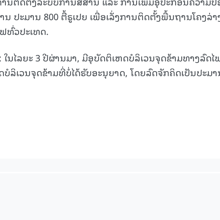
 ການຕິດຕັ້ງລະບົບການສື່ສານ ແລະ ການເພີ່ມອຸປະກອນຄວາມ
ານ ປະມານ 800 ຕື້ຣູເປຍ ເພື່ອເລັ່ງການຕິດຕັ້ງພື້ນຖານໂຄງລ່າ
15.040(07-08-20
ຟທົ່ວປະເທດ.
່າ: ໃນໄລຍະ 3 ປີຜ່ານມາ, ມີອຸບັດຕິເຫດບໍລິເວນຈຸດຂ້າມທາງລົດໄ
ີດບໍລິເວນຈຸດຂ້າມທີ່ບໍ່ໄດ້ຮັບອະນຸຍາດ, ໂດຍລົດຈັກຄິດເປັນປະມ