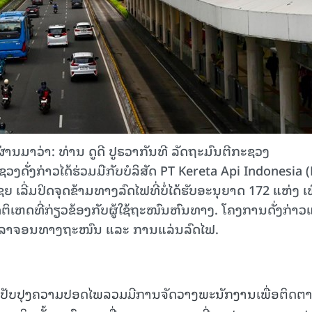
ນມາວ່າ: ທ່ານ ດູດີ ປູຣວາກັນທີ ລັດຖະມົນຕີກະຊວງ
ວງດັ່ງກ່າວໄດ້ຮ່ວມມືກັບບໍລິສັດ PT Kereta Api Indonesia 
ເລີ່ມປິດຈຸດຂ້າມທາງລົດໄຟທີ່ບໍ່ໄດ້ຮັບອະນຸຍາດ 172 ແຫ່ງ ເພ
ິເຫດທີ່ກ່ຽວຂ້ອງກັບຜູ້ໃຊ້ຖະໜົນຫົນທາງ. ໂຄງການດັ່ງກ່າວ
ານຈະລາຈອນທາງຖະໜົນ ແລະ ການແລ່ນລົດໄຟ.
ານປັບປຸງຄວາມປອດໄພລວມມີການຈັດວາງພະນັກງານເພື່ອຕິດຕ