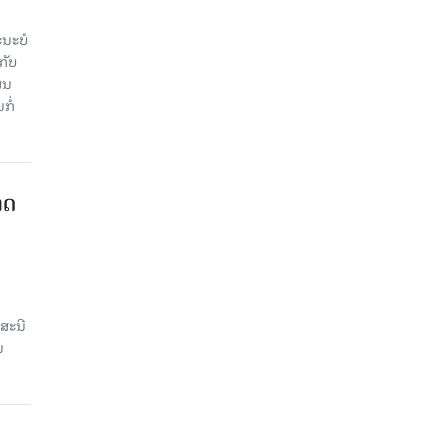
ະ​ບໍ​
ັບ​
ູນ​
ໍ່​
າດ
ສະນີ
ນ