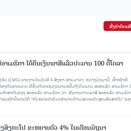
ສົ່ງຄໍາຄິດເຫ
ອາເມຣິກາ ໄດ້ຄືນເງິນພາສີແລ້ວປະມານ 100 ຕື້ໂດລາ
ນ (CMG) ລາຍງານໃນວັນທີ 6 ສິງຫາ ຜ່ານມາວ່າ: ຫວ່າງມໍ່ໆມານີ້, ເຈົ້າໜ້າທີ່
ປ້ອງກັນຊາຍແດນ ທີ່ຂຶ້ນກັບກະຊວງຄວາມໝັ້ນຄົງດິນແດນ ສະຫະລັດ ອາເມຣິກາ ໄ
ນຄ້າສາກົນຂອງ ສະຫະລັດ ອາເມຣິກາ ວ່າ: ອົງການດ່ານພາສີ ສະຫະລັດ ອາເມຣິກາ
ບກ່ອນໜ້ານີ້ພາຍໃຕ້ “ກົດໝາຍວ່າດ້ວຍອຳນາດດ້ານເສດຖະກິດສຸກເສີນສາກົນ” ຂອ
ງສິງກະໂປ ຂະຫຍາຍຕົວ 4% ໃນເດືອນມິຖຸນາ