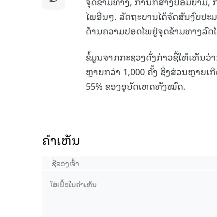
ຈຸດຂ້າມທາງ, ການກໍ່ສ້າງປ້ອມຍາມ,
ໄພອື່ນໆ. ລັດຖະບານໄດ້ຈັດສັນງົບປະມ
ດ້ານຄວາມປອດໄພຢູ່ຈຸດຂ້າມທາງລົດໄ
ຂໍ້ມູນຈາກກະຊວງດັ່ງກ່າວຊີ້ໃຫ້ເຫັນວ
ຫຼາຍກວ່າ 1,000 ຄັ້ງ ຊຶ່ງສ່ວນຫຼາຍເກ
55% ຂອງອຸບັດເຫດທັງໝົດ.
ຄໍາເຫັນ