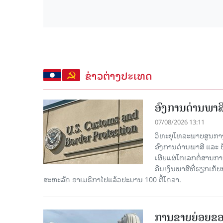
ຂ່າວຕ່າງປະເທດ
ອົງການດ່ານພາສີ
07/08/2026 13:11
ວິທະຍຸໂທລະພາບສູນກາງຈີ
ອົງການດ່ານພາສີ ແລະ 
ເຜີຍແຜ່ໂຕເລກຕໍ່ສານກາ
ຄືນເງິນພາສີທີ່ຮຽກເກັ
ສະຫະລັດ ອາເມຣິກາໄປແລ້ວປະມານ 100 ຕື້ໂດລາ.
ການຂາຍຍ່ອຍຂອ