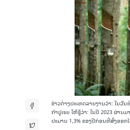
ຂ່າວຕ່່າງປະເທດລາຍງານວ່າ: ໃນວັ
ກຳປູເຈຍ ໃຫ້ຮູ້ວ່າ: ໃນປີ 2023 ຜ່າ
ປະມານ 1,3% ຂອງປີກ່ອນທີ່ສົ່ງອອກໄ