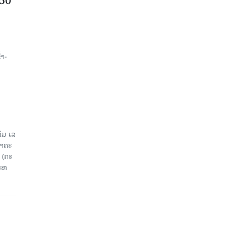
750
ນ
້າ-
ມ ເລ​
​ຄະ​
 (ຄະ​
ະ​ຫ