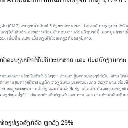
ເຂົ້າ-ຂາອອກດ້ານການບໍລິການຂອງຈີນ ບັນລຸ 3,779 ຕື້ 
ຈີນ (CMG) ລາຍງານໃນວັນທີ 5 ສິງຫາ ຜ່ານມາວ່າ: ໂຕເລກທີ່ກະຊວງການຄ້າຈີ
ສະແດງໃຫ້ເຫັນວ່າ, ລະຫວ່າງເດືອນມັງກອນ ຫາ ເດືອນມິຖຸນາປີນີ້, ຍອດມູນຄ່າຂາເຂົ
ວນ, ເພີ່ມຂຶ້ນ 8.3% ເມື່ອທຽບໃສ່ໄລຍະດຽວກັນຂອງປີກາຍ.
ົດລະບຽບພັກໃຫ້ມີວິທະຍາສາດ ແລະ ປະຕິບັດງ່າຍດາຍ
ລາຍງານວ່າ: ໃນ​ວັນ​ທີ 5 ສິງ​ຫາ ຜ່ານມາ ຢູ່ນະຄອນຫຼວງຮ່າ​ໂນ້ຍ, ທ່ານ ໂຕ​ເລິ
ໍ​ລິ​ຫານ​ງານ​ສູນ​ກາງ​ພັກ​ກອມ​ມູ​ນິດ ຫວຽດ​ນາມ ປະ​ທານ​ປະ​ເທດ ຫວຽດ​ນາມ ຫົວ​ໜ້າ
​ການ​ສະ​ຫຼຸບ​ສະ​ພ​າບ​ການ​ຕົວ​ຈິງ ແລະ ຄົ້ນ​ຄວ້າ​ປັບ​ປຸງ, ເພີ່ມ​ເຕີມ​ກົດ​ລະ​ບຽບ​ຂອງ​ພັກ
ານກອງ​ປະ​ຊຸມ​ຄັ້ງ​ທີ 1 ປະ​ກອບ​ຄຳ​ເຫັນ​ກ່ຽວ​ກັບ​ແຜນ​ການ ແລະ ການ​ກຳ​ນົດ​ທິດ​ຜັນ​ຂ
່ອງທ່ຽວອັງກໍວັດ ຫຼດລົງ 29%