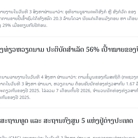
ຍງານໃນວັນທີ 3 ສິງຫາຜ່ານມາວ່າ: ອຸທິຍານບູຮານຄະດີອັງກໍ ຫຼື ອັງກໍວັດ ຂອງ
ກການຂາຍປີ້ເຂົ້າຊົມໄດ້ທັງໝົດ 20.3 ລ້ານໂດລາ ນັບແຕ່ເດືອນມັງກອນ ຫາ ເດືອນ
ົງ 29% ເມື່ອທຽບກັບປີກ່ອນ.
ງ​ທ່ຽວຫວຽດນາມ ​ປະ​ຕິ​ບັດ​ສຳ​ເລັດ 56% ເປົ້າ​ໝາຍຂອງ
ລາຍງານໃນວັນທີ 4 ສິງຫາ ຜ່ານມາວ່າ: ຕາມ​ຂໍ້​ມູນ​ຂອງ​ກົມ​ສະ​ຖິ​ຕິ (ກະ​ຊວງ​
າດ​ໃນ​ວັນ​ທີ 3 ສິງ​ຫາ​ ຜ່ານມາ, ຫວຽດ​ນາມ ຕ້ອນ​ຮັບ​ນັກທ່ອງ​ທ່ຽວ​ສາ​ກົນ 1.67 ລ
ລ​ຍະ​ດຽວ​ກັນ​ຂອງ​ປີ 2025. ໄລ່​ລວມ 7 ເດືອນ​ຕົ້ນ​ປີ 2026, ຈຳ​ນວນ​ນັກ​ທ່ອງ​ທ່ຽວ​ສາ​ກົ
ວ​ກັນ​ຂອງ​ປີ​ 2025.
ສະຖານທູດ ແ​ລະ ສະຖານກົງສູນ 5 ແຫ່ງ​ຢູ່​ຕ່າງ​ປະ​ເທດ
ຈີນ (CMG) ລາຍງານວ່າ: ໃນວັນທີ 3 ສິງ​ຫາ ຜ່ານມາ, ກະຊວງການຕ່າງປະເທດ