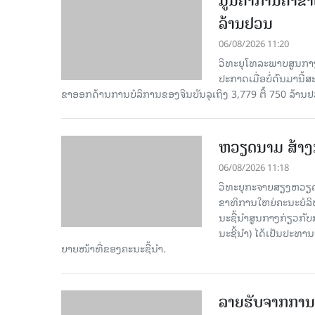
ມູນຄ່າການຄ້າຂາ
ລ້ານຢວນ
06/08/2026 11:20
ວິທະຍຸໂທລະພາບສູນກາງ
ປະກາດເມື່ອບໍ່ດົນມານີ້
ຂາອອກດ້ານການບໍລິການຂອງຈີນບັນລຸເຖິງ 3,779 ຕື້ 750 ລ້ານຢ
ຫວຽດນາມ ສ້າງກ
06/08/2026 11:18
ວິທະຍຸກະຈາຍສຽງຫວຽດນາມ
ຂາ​ທິ​ການ​ໃຫຍ່​ຄະ​ນະ​ບ
ນະ​ຊີ້​ນຳ​ສູນ​ກາງ​ກ່ຽວ​ກັບ
ນະ​ຊີ້​ນຳ) ໄດ້​ເປັນ​ປະ​ທ
ຍາຍ​ໜ້າ​ທີ່​ຂອງ​ຄະ​ນະ​ຊີ້​ນຳ.
ລາຍຮັບຈາກການທ