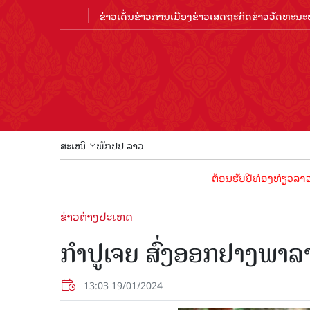
ຂ່າວເດັ່ນ
ຂ່າວການເມືອງ
ຂ່າວເສດຖະກິດ
ຂ່າວວັດທະນະທ
ສະເໜີ
ພັກປປ ລາວ
ຕ້ອນຮັບປີທ່ອງທ່ຽວລາວ 2024 ປ
ຂ່າວຕ່າງປະເທດ
ກຳປູເຈຍ ສົ່ງອອກຢາງພາລາ
13:03 19/01/2024