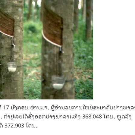
ນທີ 17 ມັງກອນ ຜ່ານມາ, ຜູ້ອຳນວຍການໃຫຍ່ສະມາຄົມຢາງພາລ
ນມາ, ກຳປູເຈຍໄດ້ສົ່ງອອກຢາງພາລາແຫ້ງ 368.048 ໂຕນ, ຫຼຸດລົງ
ດ້ 372.903 ໂຕນ.