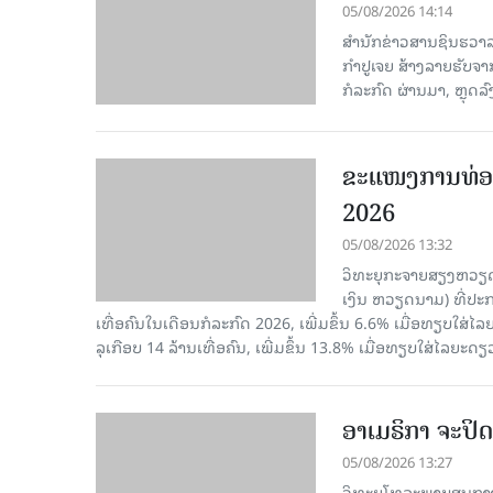
05/08/2026 14:14
ສຳນັກຂ່າວສານຊິນຮວາລາ
ກຳປູເຈຍ ສ້າງລາຍຮັບຈາ
ກໍລະກົດ ຜ່ານມາ, ຫຼຸດລ
ຂະ​ແໜງ​ການ​ທ່ອ
2026
05/08/2026 13:32
ວິທະຍຸກະຈາຍສຽງຫວຽດນາມ
ເງິນ ຫວຽດ​ນາມ) ທີ່ປະ​ກ
ເທື່ອ​ຄົນ​ໃນ​ເດືອນ​ກໍ​ລະ​ກົດ 2026, ເພີ່ມ​ຂຶ້ນ 6.6% ເມື່ອ​ທຽບ​ໃສ່​ໄ
ລຸ​ເກືອບ 14 ລ້ານ​ເທື່ອ​ຄົນ, ເພີ່ມ​ຂຶ້ນ 13.8% ເມື່ອ​ທຽບ​ໃສ່​ໄລ​ຍະ​ດຽ
ອາເມຣິກາ ຈະປິດ
05/08/2026 13:27
ວິທະຍຸໂທລະພາບສູນກາງ