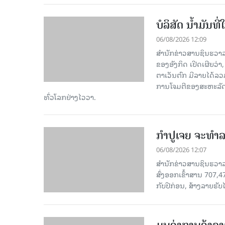
ບໍລິສັດ ນ້ຳມັນ
06/08/2026 12:09
ສຳນັກຂ່າວສານຊິນຮວາລ
ຂອງອັງກິດ ເປີດເຜີຍວ່າ,
ຕາເວັນຕົກ ມີລາຍໄດ້ລວ
ການໂຈມຕີຂອງສະຫະລັດ ອ
ທົ່ວໂລກຢ່າງໄວວາ.
ກຳປູເຈຍ ຈະທຳລາ
06/08/2026 12:07
ສຳນັກຂ່າວສານຊິນຮວາລາ
ສົ່ງອອກເຂົ້າສານ 707,
ກັບປີກ່ອນ, ສ້າງລາຍຮັບໄ