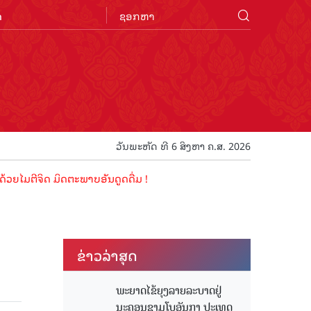
n
ວັນພະຫັດ ທີ 6 ສິງຫາ ຄ.ສ. 2026
ີຈິດ ມິດຕະພາບອັນດູດດື່ມ !
ຂ່າວ​ລ່າ​ສຸດ
ພະຍາດໄຂ້ຍຸງລາຍລະບາດຢູ່
ນະຄອນຊາມໂບ​ອັນກາ ປະເທດ