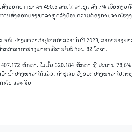
ສົ່ງອອກຢາງພາລາ 490,6 ລ້ານໂດລາ,ຫຼຸດລົງ 7% ເມື່ອທຽບກັ
ລາ. ການສົ່ງອອກຢາງພາລາຫຼຸດລົງຍ້ອນຄວາມຕ້ອງການຈາກໂຮງງ
ສະມາຄົມຢາງພາລາກຳປູເຈຍກ່າວວ່າ: ໃນປີ 2023, ລາຄາຢາງພາ
ຕ່ຳກວ່າລາຄາຢາງພາລາທີ່ຂາຍໃນປີກ່ອນ 82 ໂດລາ.
407.172 ເຮັກຕາ, ໃນນັ້ນ 320.184 ເຮັກຕາ ຫຼື ປະມານ 78,6%
ອົານໍ້າຢາງພາລາໄດ້ແລ້ວ. ກຳປູເຈຍ ສົ່ງອອກຢາງພາລາໄປຕະ
ກະໂປ ແລະ ຈີນ.