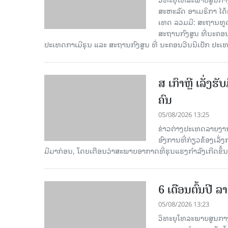
ສະຫະລັດ ອາເມຣິກາ ໄດ້
ເທດ ລວມມີ: ສະຖານທູດ
ສະຖານກົງສູນ ທີ່ນະຄ
ປະເທດກາເ​ມີຣຸນ ແລະ ສະຖານກົງສູນ ທີ່ ນະຄອນວີນນີເປັກ ປະ
ສ ເກົາຫຼີ ເລັ່ງຮ
ຄົນ
05/08/2026 13:25
ຂ່າວຕ່າງປະເທດລາຍງານໃນ
ອົງການທີ່ກ່ຽວຂ້ອງເລັ່
ມີມາກ່ອນ, ໂດຍເຕືອນວ່າສະພາບອາກາດທີ່ຮຸນແຮງກຳລັງເກີດຂຶ້ນເ
6 ເດືອນຕົ້ນປີ
05/08/2026 13:23
ວິທະຍຸໂທລະພາບສູນກາງ