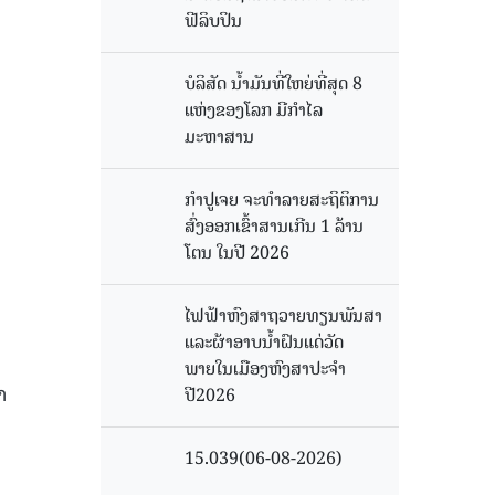
ຟີລິບປິນ
ບໍລິສັດ ນ້ຳມັນທີ່ໃຫຍ່ທີ່ສຸດ 8
ແຫ່ງຂອງໂລກ ມີກຳໄລ
ມະຫາສານ
ກຳປູເຈຍ ຈະທຳລາຍສະຖິຕິການ
ສົ່ງອອກເຂົ້າສານເກີນ 1 ລ້ານ
ໂຕນ ໃນປີ 2026
ໄຟຟ້າຫົງສາຖວາຍທຽນພັນສາ
ແລະຜ້າອາບນໍ້າຝົນແດ່ວັດ
ພາຍໃນເມືອງຫົງສາປະຈໍາ
າ
ປີ2026
15.039(06-08-2026)