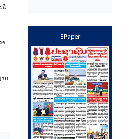
ບປີ
EPaper
ລາ
ຫຼາດ