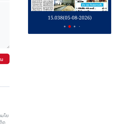
026)
15.037(04-08-2026)
ັນ
າມໂບ​
ຕິດ