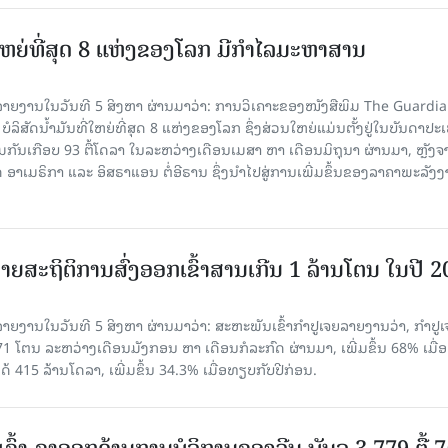
ທີ່ໃຫຍ່ທີ່ສຸດ 8 ແຫ່ງຂອງໂລກ ມີກຳໄລມະຫາສານ
າຍງານໃນວັນທີ 5 ສິງຫາ ຜ່ານມາວ່າ: ການວິເຄາະຂອງໜັງສືພິມ The Guardi
 ບໍລິສັດນ້ຳມັນທີ່ໃຫຍ່ທີ່ສຸດ 8 ແຫ່ງຂອງໂລກ ຊຶ່ງສ່ວນໃຫຍ່ແມ່ນຕັ້ງຢູ່ໃນບັນດາປ
ມກັນເກືອບ 93 ຕື້ໂດລາ ໃນລະຫວ່າງເດືອນເມສາ ຫາ ເດືອນມິຖຸນາ ຜ່ານມາ, ຫຼັງຈ
າເມຣິກາ ແລະ ອິສຣາແອນ ຕໍ່ອີຣານ ຊຶ່ງນຳໄປສູ່ການເພີ່ມຂຶ້ນຂອງລາຄາພະລັງ
ຍສະຖິຕິການສົ່ງອອກເຂົ້າສານເກີນ 1 ລ້ານໂຕນ ໃນປີ 
ຍງານໃນວັນທີ 5 ສິງຫາ ຜ່ານມາວ່າ: ສະຫະພັນເຂົ້າກຳປູເຈຍລາຍງານວ່າ, ກໍາປູເ
471 ໂຕນ ລະຫວ່າງເດືອນມັງກອນ ຫາ ເດືອນກໍລະກົດ ຜ່ານມາ, ເພີ່ມຂຶ້ນ 68% ເມື
ດ້ 415 ລ້ານໂດລາ, ເພີ່ມຂຶ້ນ 34.3% ເມື່ອທຽບກັບປີກ່ອນ.