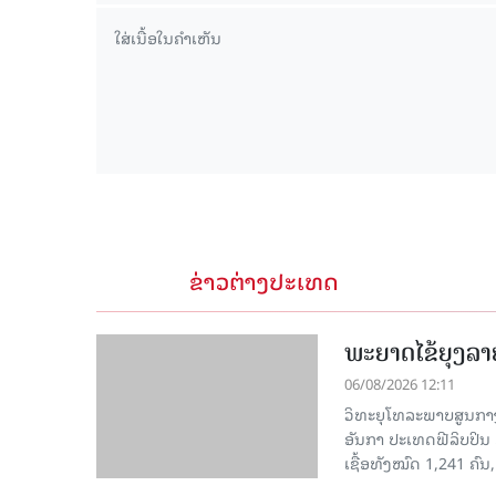
ຂ່າວຕ່າງປະເທດ
ພະຍາດໄຂ້ຍຸງລາ
06/08/2026 12:11
ວິທະຍຸໂທລະພາບສູນກາງຈ
ອັນກາ ປະເທດຟີລິບປິນ 
ເຊື້ອ​ທັງ​ໝົດ 1,241 ຄົນ