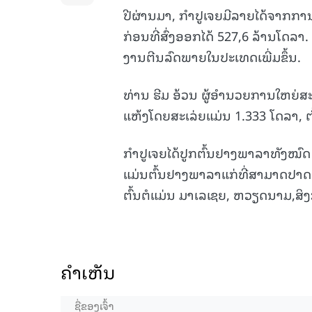
ປີຜ່ານມາ, ກຳປູເຈຍມີລາຍໄດ້ຈາກການ
ກ່ອນທີ່ສົ່ງອອກໄດ້ 527,6 ລ້ານໂດ
ງານຕີນລົດພາຍໃນປະເທດເພີ່ມຂຶ້ນ.
ທ່ານ ຮີມ ອ້ວນ ຜູ້ອຳນວຍການໃຫຍ່
ແຫ້ງໂດຍສະເລ່ຍແມ່ນ 1.333 ໂດລາ, 
ກຳປູເຈຍໄດ້ປູກຕົ້ນຢາງພາລາທັງໝົດ 
ແມ່ນຕົ້ນຢາງພາລາແກ່ທີ່ສາມາດປາດເ
ຕົ້ນຕໍແມ່ນ ມາເລເຊຍ, ຫວຽດນາມ,ສິງ
ຄໍາເຫັນ