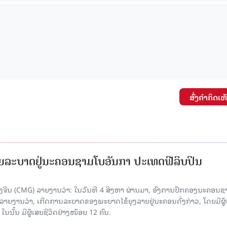
15.039(06-08-2026)
15.038(05-08-2
ສົ່ງຄໍາຄິດເຫ
ຍລະບາດຢູ່ນະຄອນຊາມໂບ​ອັນກາ ປະເທດຟີລິບປິນ
ີນ (CMG) ລາຍງານວ່າ: ໃນວັນທີ 4 ສິງ​ຫາ ຜ່ານມາ, ອົງການ​ປົກ​ຄອງນະຄອນຊ
ລາຍ​ງານວ່າ, ເກີດ​ການລະບາດ​ຂອງພະຍາດໄຂ້ຍຸງລາຍຢູ່ນະຄອນດັ່ງກ່າວ, ໂດຍມີຜູ້
, ໃນນັ້ນ ມີຜູ້ເສຍຊີວິດຢ່າງໜ້ອຍ 12 ຄົນ.