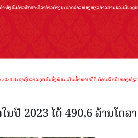
ຳ-ສັງຄົມ
ຂ່າວສືກສາ-ກິລາ
ຂ່າວຕ່າງປະເທດ
ຂ່າວທ່ອງທ່ຽວ
ຂ່າວການຮ່ວມມື
Logi
ະຊາຊົນລາວທຸກຄົນຈົ່ງພ້ອມເປັນເຈົ້າພາບທີ່ດີ ຕ້ອນຮັບນັກທ່ອງທ່ຽວດ້ວຍໄມຕ
ໃນປີ 2023 ໄດ້ 490,6 ລ້ານໂດລາ