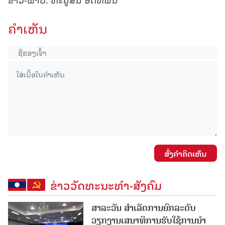
ຄໍາເຫັນ
ສົ່ງຄໍາຄິດເຫັນ
ຂ່າວວັດທະນະທຳ-ສັງຄົມ
ສາລະວັນ ສໍາເລັດການຍົກລະດັບ
ວຽກງານເສນາທິການຮັບໃຊ້ການນໍາ