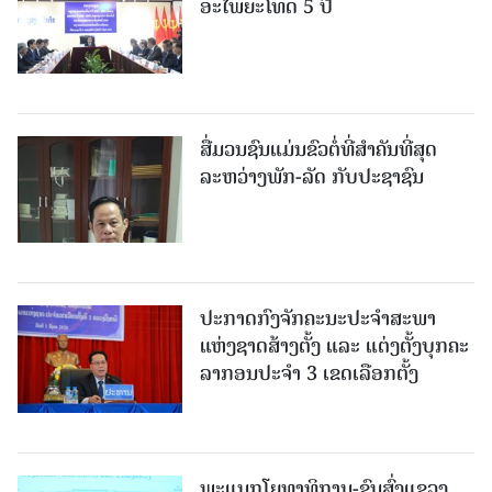
ອະໄພຍະໂທດ 5 ປີ
ສື່ມວນຊົນແມ່ນຂົວຕໍ່ທີ່ສໍາຄັນທີ່ສຸດ
ລະຫວ່າງພັກ-ລັດ ກັບປະຊາຊົນ
ປະກາດກົງຈັກຄະນະປະຈໍາສະພາ
ແຫ່ງຊາດສ້າງຕັ້ງ ແລະ ແຕ່ງຕັ້ງບຸກຄະ
ລາກອນປະຈໍາ 3 ເຂດເລືອກຕັ້ງ
ພະແນກໂຍທາທິການ-ຂົນສົ່ງແຂວງ