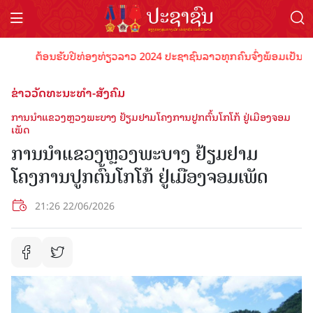
ຕ້ອນຮັບປີທ່ອງທ່ຽວລາວ 2024 ປະຊາຊົນລາວທຸກຄົນຈົ່ງພ້ອມເປັນເຈົ້າພາບ
ຂ່າວວັດທະນະທຳ-ສັງຄົມ
ການນໍາແຂວງຫຼວງພະບາງ ຢ້ຽມຢາມໂຄງການປູກຕົ້ນໂກໂກ້ ຢູ່ເມືອງຈອມ
ເພັດ
ການນໍາແຂວງຫຼວງພະບາງ ຢ້ຽມຢາມ
ໂຄງການປູກຕົ້ນໂກໂກ້ ຢູ່ເມືອງຈອມເພັດ
21:26 22/06/2026