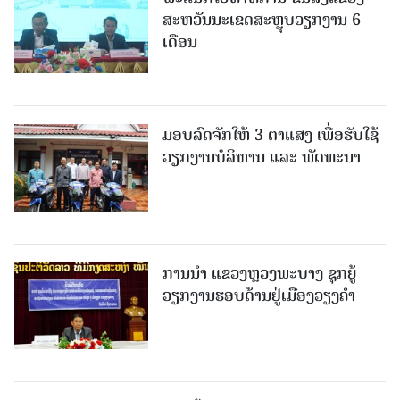
ສະຫວັນນະເຂດສະຫຼຸບວຽກງານ 6
ເດືອນ
ມອບລົດຈັກໃຫ້ 3 ຕາແສງ ເພື່ອຮັບໃຊ້
ວຽກງານບໍລິຫານ ແລະ ພັດທະນາ
ການນຳ ແຂວງຫຼວງພະບາງ ຊຸກຍູ້
ວຽກງານຮອບດ້ານຢູ່ເມືອງວຽງຄໍາ