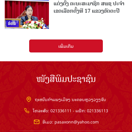
ແຕ່ງຕັ້ງ ຄະນະສະມາຊິກ ສພຊ ປະຈຳ
ເຂດເລືອກຕັ້ງທີ 17 ແຂວງອັດຕະປື
ເພີ່ມເຕີມ
ໜັງສືພິມປະຊາຊົນ
ຖະໜົນກຳແພງເມືອງ ນະຄອນຫຼວງວຽງຈັນ
ໂທລະສັບ: 021336111 - ແຟັກ: 021336113
ອີເມວ:
pasaxonn@yahoo.com