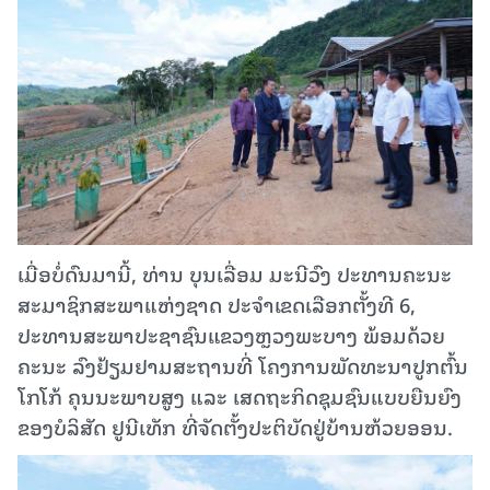
ເມື່ອ​ບໍ່​ດົນ​ມາ​ນີ້, ທ່ານ ບຸນເລື່ອມ ມະນີວົງ ປະທານຄະນະ
ສະມາຊິກສະພາແຫ່ງຊາດ ປະຈຳເຂດເລືອກຕັ້ງທີ 6,
ປະທານສະພາປະຊາຊົນແຂວງຫຼວງພະບາງ ພ້ອມດ້ວຍ
ຄະນະ ລົງຢ້ຽມຢາມສະຖານທີ່ ໂຄງການພັດທະນາປູກຕົ້ນ
ໂກໂກ້ ຄຸນນະພາບສູງ ແລະ ເສດຖະກິດຊຸມຊົນແບບຍືນຍົງ
ຂອງບໍລິສັດ ຢູນີເທັກ ທີ່ຈັດຕັ້ງປະຕິບັດຢູ່ບ້ານຫ້ວຍອອນ.