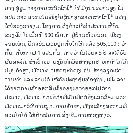
ບາງ ສູ່ສູນກາງການຜະລິດໂກໂກ້ ໃຫ້ມີຄຸນນະພາບສູງ ໃນ
ສປປ ລາວ ແລະ ເປັນໜຶ່ງໃນຜູ້ນຳອຸດສາຫະກຳໂກໂກ້ ແຫ່ງ
ໃໝ່ຂອງອາຊຽນ, ໂຄງການດັ່ງກ່າວໄດ້ສຳປະທານທີ່ດິນ
ຂອງລັດ ໃນເນື້ອທີ 500 ເຮັກຕາ ຢູ່ບ້ານຫ້ວຍອອນ ເມືອງ
ຈອມເພັດ, ປັດຈຸບັນພວມປູກຕົ້ນໂກໂກ້ ແລ້ວ 505,000 ກວ່າ
ຕົ້ນ, ຕົ້ນກາເຟ 1 ແສນຕົ້ນ, ຄາດວ່າໃນໄລຍະ 5 ປີ ຈະໄດ້ຮັບ
ຜົນຜະລິດ, ຊຶ່ງເປົ້າໝາຍຫຼັກກໍເພື່ອສ້າງອຸດສາຫະກຳໂກໂກ້
ມີມູນຄ່າສູງ, ພັດທະນາເສດຖະກິດຊຸມຊົນ, ສ້າງວຽກເຮັດ
ງານທຳ ແລະ ລາຍໄດ້ ໃຫ້ກັບປະຊາຊົນທ້ອງຖິ່ນ, ເພີ່ມລາຍ
ໄດ້ຈາກການສົ່ງອອກສິນຄ້າຂອງແຂວງອອກໄປຕ່າງ
ປະເທດ, ພັດທະນາກະສິກຳທີ່ເປັນມິດຕໍ່ສິ່ງແວດລ້ອມ ແລະ
ພັດທະນາວິທີການປູກ, ການຮັກສາ, ທັງຈະສ້າງສະຖານທີ່
ສວນໂກໂກ້ ໃຫ້ຕິດພັນການສົ່ງເສີມການທ່ອງທ່ຽວ.