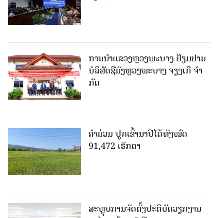
ການນຳແຂວງຫຼວງພະບາງ ຢ້ຽມ​ຢາມ
ບໍ​ລິ​ສັດຊີມັງຫຼວງພະບາງ ຈຽງເກີ ຈໍາ
ກັດ
ຄໍາມ່ວນ ປູກເຂົ້ານາປີໄດ້ທັງໝົດ
91,472 ເຮັກຕາ
ສະຫຼຸບການຈັດຕັ້ງປະຕິບັດວຽກງານ