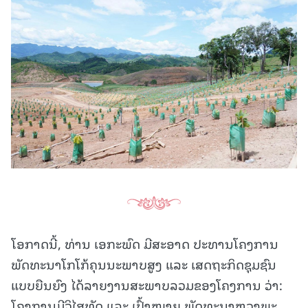
ໂອກາດນີ້, ທ່ານ ເອກະພົດ ມີສະອາດ ປະທານໂຄງການ
ພັດທະນາໂກໂກ້ຄຸນນະພາບສູງ ແລະ ເສດຖະກິດຊຸມຊົນ
ແບບຍືນຍົງ ໄດ້ລາຍງານສະພາບລວມຂອງໂຄງການ ວ່າ:
ໂຄງການມີວິໄສທັດ ແລະ ເປົ້າໝາຍ ພັດທະນາຫຼວງພະ