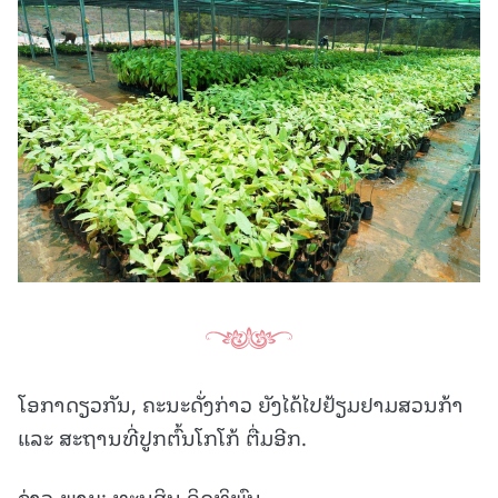
ໂອກາດຽວກັນ, ຄະນະດັ່ງກ່າວ ຍັງໄດ້ໄປຢ້ຽມຢາມສວນກ້າ
ແລະ ສະຖານທີ່ປູກຕົ້ນໂກໂກ້ ຕື່ມອີກ.
ຂ່າວ-ພາບ: ທະນູສິນ ອິດທິພົນ