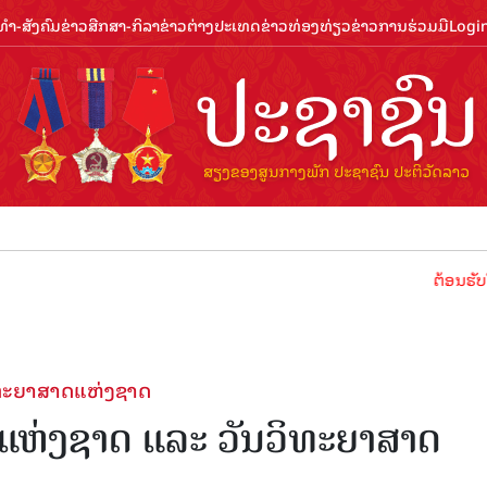
ຳ-ສັງຄົມ
ຂ່າວສືກສາ-ກິລາ
ຂ່າວຕ່າງປະເທດ
ຂ່າວທ່ອງທ່ຽວ
ຂ່າວການຮ່ວມມື
Logi
ຕ້ອນຮັບປີທ່ອງທ່ຽວລາ
ິທະຍາສາດແຫ່ງຊາດ
ແຫ່ງຊາດ ແລະ ວັນວິທະຍາສາດ