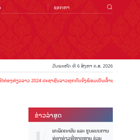
n
ວັນພະຫັດ ທີ 6 ສິງຫາ ຄ.ສ. 2026
ວ 2024 ປະຊາຊົນລາວທຸກຄົນຈົ່ງພ້ອມເປັນເຈົ້າພາບທີ່ດີ ຕ້ອນຮັບນັກທ່ອງທ່
ຂ່າວ​ລ່າ​ສຸດ
ຜະລິດຕະພັນ ແລະ ຮູບແບບການ
ທ່ອງທ່ຽວທີ່ຫຼາກຫຼາຍ ຊ່ວຍ