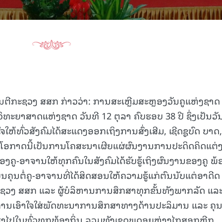
ົນຕີກະຊວງ ສສກ ກ່າວວ່າ: ການສະເຫຼີມສະຫຼອງວັນຄູແຫ່ງຊາດ
ວິທະຍາສາດແຫ່ງຊາດ ວັນທີ 12 ຕຸລາ ຄົບຮອບ 38 ປີ ຊຶ່ງເປັນວັນທ
ຫ້ທົ່ວສັງຄົມໄດ້ສະແດງອອກເຖິງການສົ່ງເສີມ, ເຊີດຊູບົດ ບາດ,
 ຖືໂອກາດນີ້ເປັນການໂຄສະນາເຜີຍແຜ່ຜົນງານການປະດິດຄິດແຕ່
ງຄູ-ອາຈານໃຫ້ທຸກຄົນໃນສັງຄົມໄດ້ຮັບຮູ້ເຖິງຜົນງານຂອງຄູ ພ້
ຄຸນຕໍ່ຄູ-ອາຈານທີ່ໄດ້ສິດສອນໃຫ້ຄວາມຮູ້ແກ່ຕົນນັບແຕ່ອາດີດ 
ກະຊວງ ສສກ ແລະ ຜູ້ບໍລິຫານການສຶກສາທຸກຂັ້ນທັງພາກລັດ ແລ
ການເອົາໃຈໃສ່ພັດທະນາການສຶກສາທາງດ້ານປະລິມານ ແລະ ຄຸ
ປໃນທົ່ວທຸກທ້ອງຖິ່ນ ລວມທັງເຂດພູດອຍຫ່າງໄກສອກຫຼີກ,