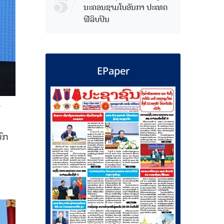
ນະຄອນຊາມໂບ​ອັນກາ ປະເທດ
ຟີລິບປິນ
EPaper
7
ົກ​