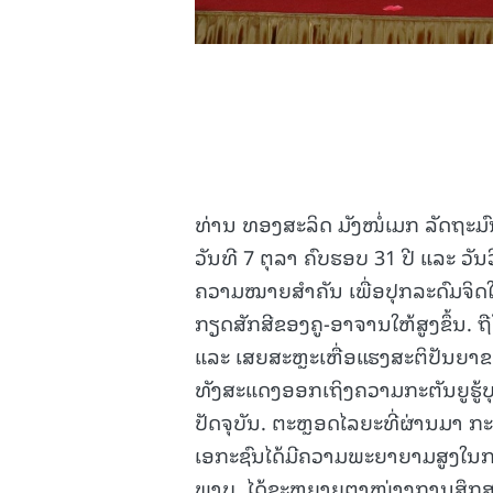
ທ່ານ ທອງສະລິດ ມັງໜໍ່ເມກ ລັດຖະມ
ວັນທີ 7 ຕຸລາ ຄົບຮອບ 31 ປີ ແລະ ວັນ
ຄວາມໝາຍສຳຄັນ ເພື່ອປຸກລະດົມຈິດໃຈໃ
ກຽດສັກສີຂອງຄູ-ອາຈານໃຫ້ສູງຂຶ້ນ.
ແລະ ເສຍສະຫຼະເຫື່ອແຮງສະຕິປັນຍາຂອ
ທັງສະແດງອອກເຖິງຄວາມກະຕັນຍູຮູ້ບຸນ
ປັດຈຸບັນ. ຕະຫຼອດໄລຍະທີ່ຜ່ານມາ 
ເອກະຊົນໄດ້ມີຄວາມພະຍາຍາມສູງໃນ
ພາບ, ໄດ້ຂະຫຍາຍຕາໜ່າງການສຶກສາໄ