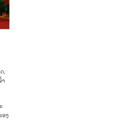
ກ
າດ,
້າ
ະ
ນຮອງ