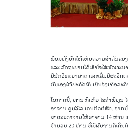
ພ້ອມທັງຍົກໃຫ້ເຫັນຄວາມສຳຄັນຂອງ
ແລະ ລັດຖະບານໄດ້ເອົາໃຈໃສ່ພັດທະນາ
ມີນັກວິທະຍາສາດ ແລະເລີ່ມມີຜະລິດ
ຕົນເອງໃຫ້ປະກົດຜົນເປັນຈິງເທື່ອລະກ້
ໂອກາດນີ້, ທ່ານ ກິແກ້ວ ໄຂຄຳພິທູ
ອາຈານ ຄູນວິໄລ ເຄນກິດຕິສັກ. ຈາກນ
ສາດສະດາຈານໃຫ້ອາຈານ 14 ທ່ານ ແລະ
ຈຳນວນ 20 ທ່ານ ທີ່ມີຜົນງານດີເດ