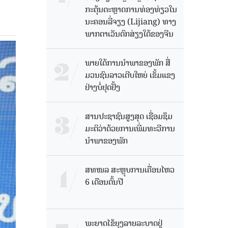
ກະຕຸ້ນຕະຫຼາດການທ່ອງທ່ຽວໃນ
ນະຄອນລີ່ຈຽງ (Lijiang) ທາງ
ພາກຕາເວັນຕົກສ່ຽງໃຕ້ຂອງຈີນ
ພາຍໃຕ້ການນໍາພາຂອງພັກ ສື່
ມວນຊົນລາວເຕີບໃຫຍ່ ເຂັ້ມແຂງ
ຢ່າງບໍ່ຢຸດຢັ້ງ
ສານປະຊາຊົນສູງສຸດ ເຊື່ອມຊຶມ
ມະຕິວ່າດ້ວຍການເພີ່ມທະວີການ
ນຳພາຂອງພັກ
ສທໜລ ສະຫຼຸບການເຄື່ອນໄຫວ
6 ເດືອນຕົ້ນປີ
ພະຍາດໄຂ້ຍຸງລາຍລະບາດຢູ່