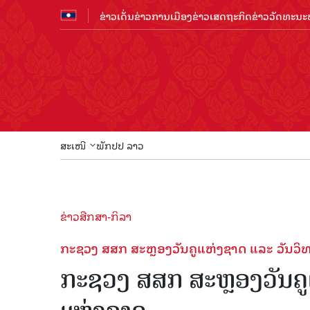
ຂ່າວເດັ່ນ
ຂ່າວການເມືອງ
ຂ່າວເສດຖະກິດ
ຂ່າວວັດທະນະທ
ສະເໜີ
ພັກປປ ລາວ
ຂ່າວສືກສາ-ກິລາ
ກະຊວງ ສສກ ສະຫຼອງວັນຄູແຫ່ງຊາດ ແລະ ວັນວ
ກະຊວງ ສສກ ສະຫຼອງວັນຄູ