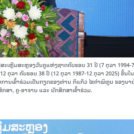
ສະເຫຼີມສະຫຼອງວັນຄູແຫ່ງຊາດຄົບຮອບ 31 ປີ (7 ຕຸລາ 1994-
 ຕຸລາ ຄົບຮອບ 38 ປີ (12 ຕຸລາ 1987-12 ຕຸລາ 2025) ຂຶ້ນໃນ
ານເຂົ້າຮ່ວມເປັນກຽດຂອງທ່ານ ກິ​ແກ້ວ ໄຂ​ຄຳ​ພິ​ທູນ ຮອງ​ນາ​ຍ
ນສຶກສາ, ຄູ-ອາຈານ ແລະ ນັກສຶກສາເຂົ້າຮ່ວມ.