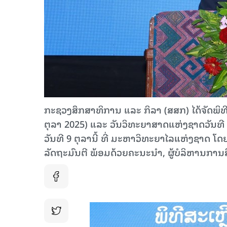
ກະຊວງສຶກສາທິການ ແລະ ກິລາ (ສສກ) ໄດ້ຈັດພິທີ
ຕຸລາ 2025) ແລະ ວັນວິທະຍາສາດແຫ່ງຊາດວັນທີ 12
ວັນທີ 9 ຕຸລານີ້ ທີ່ ມະຫາວິທະຍາໄລແຫ່ງຊາດ ໂດຍກ
ລັດ​ຖະ​ມົ​ນ​ຕີ ພ້ອມດ້ວຍຄະນະນໍາ, ຜູ້ບໍລິຫານກາ