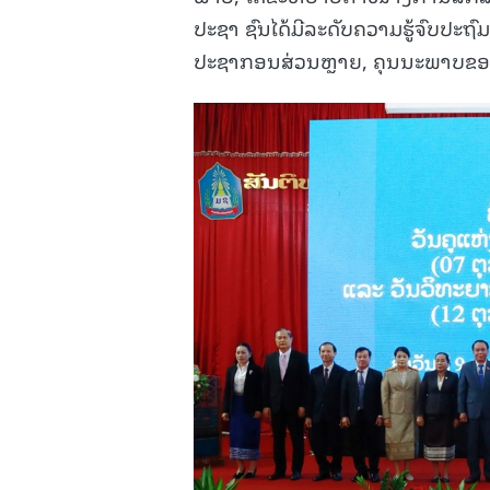
ປະຊາ ຊົນໄດ້ມີລະດັບຄວາມຮູ້ຈົບປະ
ປະຊາກອນສ່ວນຫຼາຍ, ຄຸນນະພາບຂອງກ