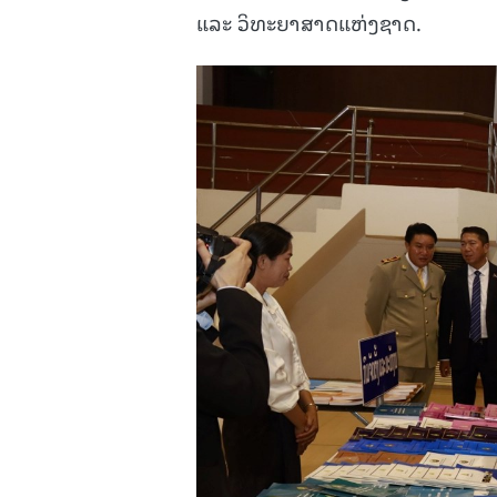
ແລະ ວິທະຍາສາດແຫ່ງຊາດ.