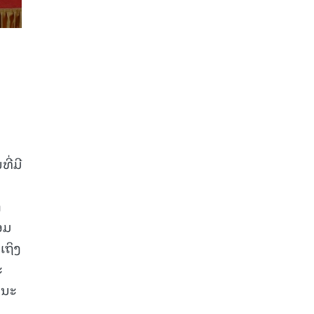
ີ່ມີ
ງ
ອມ
ເຖິງ
ະ
ນນະ