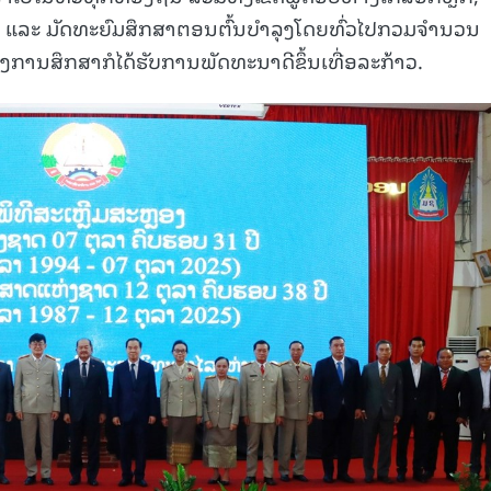
ຖົມ ແລະ ມັດທະຍົມສຶກສາຕອນຕົ້ນບຳລຸງໂດຍທົ່ວໄປກວມຈຳນວນ
ານສຶກສາກໍໄດ້ຮັບການພັດທະນາດີຂຶ້ນເທື່ອລະກ້າວ.