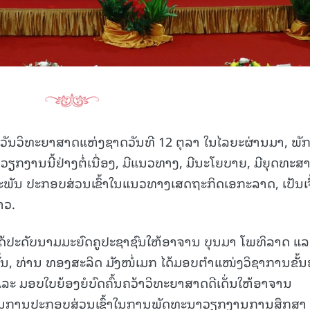
ວັນວິທະຍາສາດແຫ່ງຊາດວັນທີ 12 ຕຸລາ ໃນໄລຍະຜ່ານມາ, ພັ
ວຽກງານນີ້ຢ່າງຕໍ່ເນື່ອງ, ມີແນວທາງ, ມີນະໂຍບາຍ, ມີຍຸດທະສ
ຕະພັນ ປະກອບສ່ວນເຂົ້າໃນແນວທາງເສດຖະກິດເອກະລາດ, ເປັນເຈົ
າວ.
ນ ໄດ້ປະດັບນາມມະຍົດຄູປະຊາຊົນໃຫ້ອາຈານ ບຸນມາ ໂພທິລາດ ແລ
ັ້ນ, ທ່ານ ທອງສະລິດ ມັງໜໍ່ເມກ ໄດ້ມອບຕຳແໜ່ງວິຊາການຂັ້
 ມອບໃບຍ້ອງຍໍບົດຄົ້ນຄວ້າວິທະຍາສາດດີເດັ່ນໃຫ້ອາຈານ
ັ່ນໃນການປະກອບສ່ວນເຂົ້າໃນການພັດທະນາວຽກງານການສຶກສາ