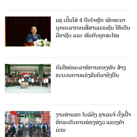
ມຊ ເນັ້ນໃສ່ 4 ປັດໄຈຫຼັກ ພັດທະນາ
ບຸກຄະລາກອນສື່ສານມວນຊົນ ໃຫ້ເປັນ
ມືອາຊີບ ແລະ ທັນກັບຍຸກສະໄໝ
ກົມໃຫຍ່ພະລາທິການກອງທັບ ສ້າງ
ຂະບວນການແຂ່ງຂັນກິລາຍິງປືນ
ງານທ່າແຂກ ໄບລ໌ຄິງ ຊາເລນຈ໌ ຕັ້ງເປົ້າ
ຍົກລະດັບການທ່ອງທ່ຽວ ແຂວງຄໍາ
ມ່ວນ