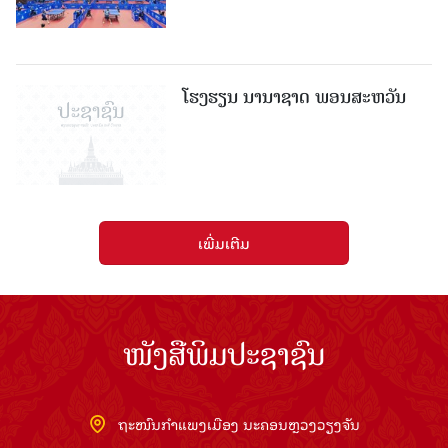
ໂຮງຮຽນ ນານາຊາດ ພອນສະຫວັນ
ເພີ່ມເຕີມ
ໜັງສືພິມປະຊາຊົນ
ຖະໜົນກຳແພງເມືອງ ນະຄອນຫຼວງວຽງຈັນ