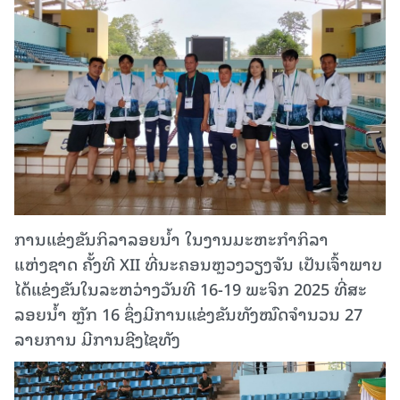
ການແຂ່ງຂັນກິລາລອຍນໍ້າ ໃນງານມະຫະກຳກິລາ
ແຫ່ງຊາດ ຄັ້ງທີ XII ທີ່ນະຄອນຫຼວງວຽງຈັນ ເປັນເຈົ້າພາບ
ໄດ້ແຂ່ງຂັນໃນລະຫວ່າງວັນທີ 16-19 ພະຈິກ 2025 ທີ່ສະ
ລອຍນໍ້າ ຫຼັກ 16 ຊຶ່ງມີການແຂ່ງຂັນທັງໝົດຈໍານວນ 27
ລາຍການ ມີການຊີງໄຊທັງ