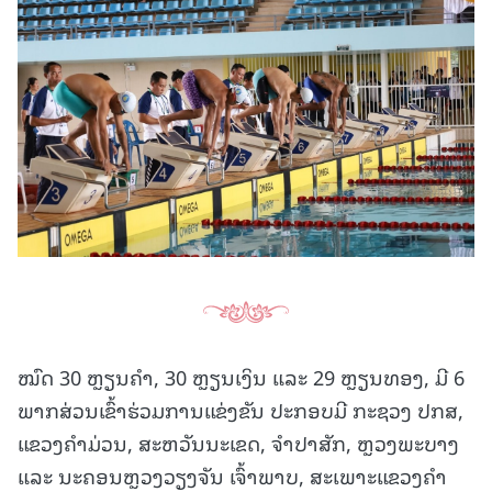
ໝົດ 30 ຫຼຽນຄໍາ, 30 ຫຼຽນເງິນ ແລະ 29 ຫຼຽນທອງ, ມີ 6
ພາກສ່ວນເຂົ້າຮ່ວມການແຂ່ງຂັນ ປະກອບມີ ກະຊວງ ປກສ,
ແຂວງຄໍາມ່ວນ, ສະຫວັນນະເຂດ, ຈໍາປາສັກ, ຫຼວງພະບາງ
ແລະ ນະຄອນຫຼວງວຽງຈັນ ເຈົ້າພາບ, ສະເພາະແຂວງຄໍາ