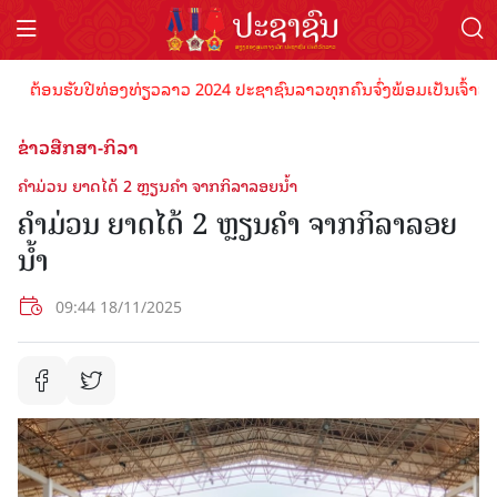
ຕ້ອນຮັບປີທ່ອງທ່ຽວລາວ 2024 ປະຊາຊົນລາວທຸກຄົນຈົ່ງພ້ອມເປັນເຈົ້າພາບທີ່ດ
ຂ່າວສືກສາ-ກິລາ
ຄໍາມ່ວນ ຍາດໄດ້ 2 ຫຼຽນຄໍາ ຈາກກິລາລອຍນໍ້າ
ຄໍາມ່ວນ ຍາດໄດ້ 2 ຫຼຽນຄໍາ ຈາກກິລາລອຍ
ນໍ້າ
09:44 18/11/2025