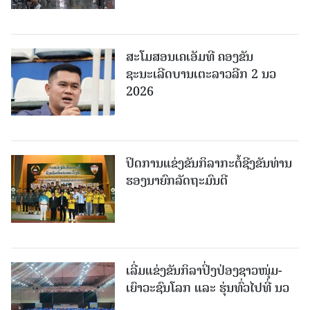
ສະໂມສອນເຄເອັມທີ ຄອງຂັນ
ຊະນະເລີດບານເຕະລາວລີກ 2 ນວ
2026
ປິດການແຂ່ງຂັນກິລາກະຕໍ້ຊີງຂັນທ່ານ
ຮອງນາຍົກລັດຖະມົນຕີ
ເລີ່ມແຂ່ງຂັນກິລາປິ່ງປ່ອງຊາວໜຸ່ມ-
ເຍົາວະຊົນໂລກ ແລະ ຮຸ່ນທົ່ວໄປທີ່ ນວ