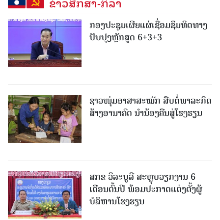
ຂ່າວສືກສາ-ກິລາ
ກອງປະຊຸມເຜີຍແຜ່ເຊື່ອມຊຶມທິດທາງ
ປັບປຸງຫຼັກສູດ 6+3+3
ຊາວໜຸ່ມອາສາສະໝັກ ສືບຕໍ່ພາລະກິດ
ສ້າງອານາຄົດ ນໍານ້ອງຄືນສູ່ໂຮງຮຽນ
ສກຂ ວິລະບູລີ ສະຫຼຸບວຽກງານ 6
ເດືອນຕົ້ນປີ ພ້ອມປະກາດແຕ່ງຕັ້ງຜູ້
ບໍລິຫານໂຮງຮຽນ