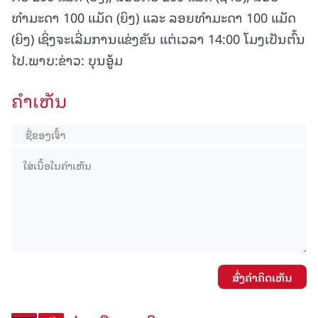
ທໍາມະດາ 100 ແມັດ (ຍິງ) ແລະ ລອຍທໍາມະດາ 100 ແມັດ
(ຍິງ) ເຊິ່ງຈະເລີ່ມການແຂ່ງຂັນ ແຕ່ເວລາ 14:00 ໂມງເປັນຕົ້ນ
ໄປ.ພາບ:ຂ່າວ: ບຸນອູ້ມ
ຄໍາເຫັນ
ສົ່ງຄໍາຄິດເຫັນ