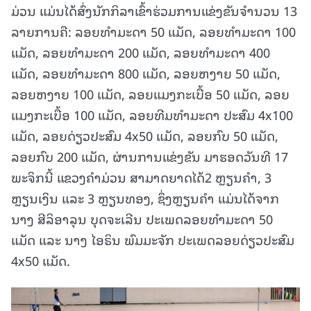
ມ່ວນ ແມ່ນໄດ້ສົ່ງນັກກິລາເຂົ້າຮ່ວມການແຂ່ງຂັນຈໍານວນ 13
ລາຍການຄື: ລອຍທໍາມະດາ 50 ແມັດ, ລອຍທໍາມະດາ 100
ແມັດ, ລອຍທໍາມະດາ 200 ແມັດ, ລອຍທໍາມະດາ 400
ແມັດ, ລອຍທໍາມະດາ 800 ແມັດ, ລອຍຫງາຍ 50 ແມັດ,
ລອຍຫງາຍ 100 ແມັດ, ລອຍແມງກະເບື້ອ 50 ແມັດ, ລອຍ
ແມງກະເບື້ອ 100 ແມັດ, ລອຍທີມທຳມະດາ ປະສົມ 4x100
ແມັດ, ລອຍດ່ຽວປະສົມ 4x50 ແມັດ, ລອຍກົບ 50 ແມັດ,
ລອຍກົບ 200 ແມັດ, ຜ່ານການແຂ່ງຂັນ ມາຮອດວັນທີ 17
ພະຈິກນີ້ ແຂວງຄໍາມ່ວນ ສາມາດຍາດໄດ້2 ຫຼຽນຄໍາ, 3
ຫຼຽນເງິນ ແລະ 3 ຫຼຽນທອງ, ຊຶ່ງຫຼຽນຄໍາ ແມ່ນໄດ້ຈາກ
ນາງ ສີລິອາລຸນ ບຸດຈະເລີນ ປະເພດລອຍທຳມະດາ 50
ແມັດ ແລະ ນາງ ໄອຣິນ ພົມມະຈັກ ປະເພດລອຍດ່ຽວປະສົມ
4x50 ແມັດ.