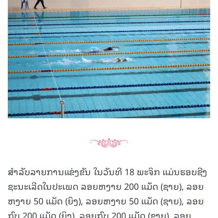
ສຳລັບລາຍການແຂ່ງຂັນ ໃນວັນທີ 18 ພະຈິກ ແມ່ນຮອບຊີງ
ຊະນະເລີດໃນປະເພດ ລອຍຫງາຍ 200 ແມັດ (ຊາຍ), ລອຍ
ຫງາຍ 50 ແມັດ (ຍິງ), ລອຍຫງາຍ 50 ແມັດ (ຊາຍ), ລອຍ
ກົບ 200 ແມັດ (ຍິງ), ລອຍກົບ 200 ແມັດ (ຊາຍ), ລອຍ