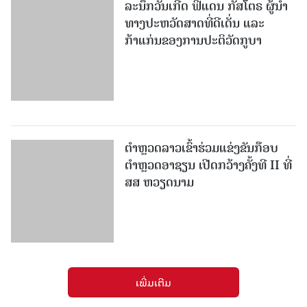
ສສ ຫວຽດນາມ
ເພີ່ມເຕີມ
ໜັງສືພິມປະຊາຊົນ
ຖະໜົນກຳແພງເມືອງ ນະຄອນຫຼວງວຽງຈັນ
ໂທລະສັບ: 021336111 - ແຟັກ: 021336113
ອີເມວ:
pasaxonn@yahoo.com
ສຳ​ນັກ​ຂ່າວ​ສານ​ທີ່​ສຳ​ຄັນ​
ຄະນະໂຄສະນາອົບຮົມ​ສູນ​ກາງ​ພັກ