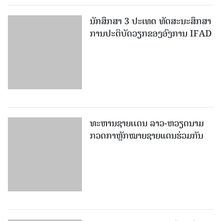
ທະຫານຊາຍເເດນ ລາວ-ຫວຽດນາມ
ກວດກາຫຼັກໝາຍຊາຍແດນຮ່ວມກັນ
ລະນຶກວັນເກີດ ຟິແດນ ກັສໂຕຣ ຜູ້ນຳ
ທາງປະຫວັດສາດທີ່ດີເດັ່ນ ແລະ
ກ້າແກ່ນຂອງການປະຕິວັດກູບາ
ຕຳຫຼວດລາວເຂົ້າຮ່ວມແຂ່ງຂັນກ໊ອບ
ຕຳຫຼວດອາຊຽນ ເປີດກວ້າງຄັ້ງທີ II ທີ່