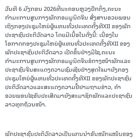
ວັນທີ 6 ມັງກອນ 2026ທີ່ນະຄອນຫຼວງປັກກິ່ງ,ຄະນະ
ກຳມະການສູນກາງພັກກອມມູນິດຈີນ ສົ່ງສານອວຍພອນ
ເຖິງກອງປະຊຸມໃຫຍ່ຜູ້ແທນທົ່ວປະເທດຄັ້ງທີXII ຂອງພັກ
ປະຊາຊົນປະຕິວັດລາວ ໂດຍມີເນື້ອໃນດັ່ງນີ້: ເນື່ອງໃນ
ໂອກາດກອງປະຊຸມໃຫຍ່ຜູ້ແທນທົ່ວປະເທດຄັ້ງທີXII ຂອງ
ພັກປະຊາຊົນປະຕິວັດລາວ ເປີດຂຶ້ນຢ່າງມີໄຊ,ຄະນະ
ກຳມະການສູນກາງພັກກອມມູນິດຈີນຂໍຕາງໜ້າພັກແລະ
ປະຊາຊົນຈີນສະແດງຄວາມຊົມເຊີຍຢ່າງສຸດໃຈມາຍັງກອງ
ປະຊຸມໃຫຍ່ຜູ້ແທນທົ່ວປະເທດຄັ້ງທີXII ຂອງພັກປະຊາຊົນ
ປະຕິວັດລາວແລະສະແດງຄວາມຢື້ຢາມຖາມຂ່າວ, ຄຳ
ອວຍພອນໄຊອັນປະເສີດມາຍັງສະມາຊິກພັກແລະປະຊາຊົນ
ລາວທຸກຖ້ວນໜ້າ.
ພັກປະຊາຊົນປະຕິວັດລາວເປັນແກນນໍາອັນໜັກແໜ້ນຂອງ