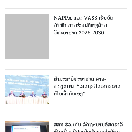
NAPPA ແລະ VASS ເຊັນບົດ
ບັນທຶກການຮ່ວມມືທາງດ້ານ
ວິທະຍາສາດ 2026-2030
ສຳມະນາວິທະຍາສາດ ລາວ-
ຫວຽດນາມ “ເສດຖະກິດເອກະລາດ
ເປັນເຈົ້າຕົນເອງ”
ສສກ ຮ່ວມກັບ ລັດຖະບານອົສຕຣາລີ
ເປີດເຄື່ອງມືປະເມີນຕົນເອງສຳລັບຄູ
ປະຖົມ