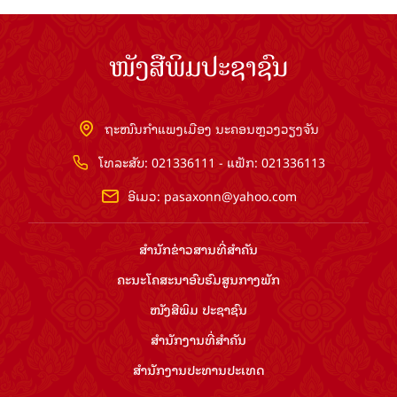
ໜັງສືພິມ ປະ​ຊາ​ຊົນ
ສຳ​ນັກ​ງານ​ທີ່​ສຳ​ຄັນ
ສຳ​ນັກ​ງານ​ປະ​ທານ​ປະ​ເທດ
ລິຂະສິດ ©2026 www.pasaxon.org.la. ສະຫງວນໄວ້ເຊິງສິດ
ທັງຫມົດ