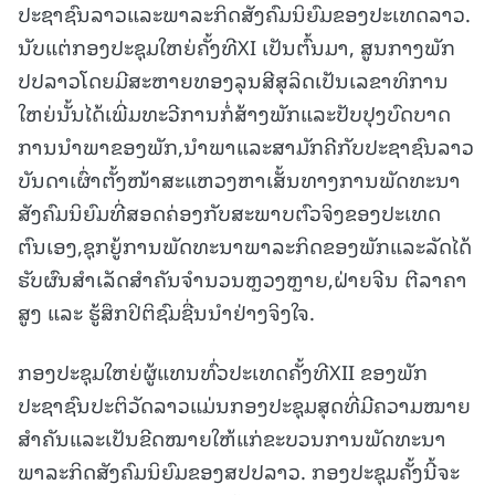
ປະຊາຊົນລາວແລະພາລະກິດສັງຄົມນິຍົມຂອງປະເທດລາວ.
ນັບແຕ່ກອງປະຊຸມໃຫຍ່ຄັ້ງທີXI ເປັນຕົ້ນມາ, ສູນກາງພັກ
ປປລາວໂດຍມີສະຫາຍທອງລຸນສີສຸລິດເປັນເລຂາທິການ
ໃຫຍ່ນັ້ນໄດ້ເພີ່ມທະວີການກໍ່ສ້າງພັກແລະປັບປຸງບົດບາດ
ການນໍາພາຂອງພັກ,ນໍາພາແລະສາມັກຄີກັບປະຊາຊົນລາວ
ບັນດາເຜົ່າຕັ້ງໜ້າສະແຫວງຫາເສັ້ນທາງການພັດທະນາ
ສັງຄົມນິຍົມທີ່ສອດຄ່ອງກັບສະພາບຕົວຈິງຂອງປະເທດ
ຕົນເອງ,ຊຸກຍູ້ການພັດທະນາພາລະກິດຂອງພັກແລະລັດໄດ້
ຮັບຜົນສໍາເລັດສໍາຄັນຈໍານວນຫຼວງຫຼາຍ,ຝ່າຍຈີນ ຕີລາຄາ
ສູງ ແລະ ຮູ້ສຶກປິຕິຊົມຊື່ນນໍາຢ່າງຈິງໃຈ.
ກອງປະຊຸມໃຫຍ່ຜູ້ແທນທົ່ວປະເທດຄັ້ງທີXII ຂອງພັກ
ປະຊາຊົນປະຕິວັດລາວແມ່ນກອງປະຊຸມສຸດທີ່ມີຄວາມໝາຍ
ສໍາຄັນແລະເປັນຂີດໝາຍໃຫ້ແກ່ຂະບວນການພັດທະນາ
ພາລະກິດສັງຄົມນິຍົມຂອງສປປລາວ. ກອງປະຊຸມຄັ້ງນີ້ຈະ