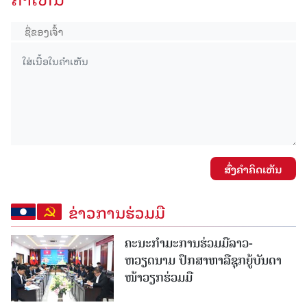
ສົ່ງຄໍາຄິດເຫັນ
ຂ່າວການຮ່ວມມື
ຄະນະກໍາມະການຮ່ວມມືລາວ-
ຫວຽດນາມ ປຶກສາຫາລືຊຸກຍູ້ບັນດາ
ໜ້າວຽກຮ່ວມມື