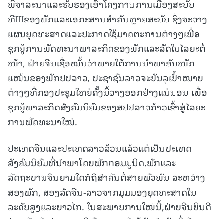
ພິຈາລະນາແລະຮັບຮອງເອົາໂຄງການການເມືອງສະບັບ
ທີIIIຂອງພັກແລະເອກະສານສໍາຄັນຫຼາຍສະບັບ ຊຶ່ງຈະວາງ
ແຜນຍຸດທະສາດແລະປະກາດໃຊ້ມາດຕະການຕ່າງໆເພື່ອ
ຊຸກຍູ້ການພັດທະນາພາລະກິດຂອງພັກແລະລັດໃນໄລຍະຕໍ່
ໜ້າ, ຝ່າຍຈີນເຊື່ອໝັ້ນວ່າພາຍໃຕ້ການນຳພາອັນໜັກ
ແໜ້ນຂອງພັກປປລາວ, ປະຊາຊົນລາວຈະບັນລຸເປົ້າໝາຍ
ຕ່າງໆທີ່ກອງປະຊຸມໃຫຍ່ຄັ້ງນີ້ວາງອອກຢ່າງແນ່ນອນ ເພື່ອ
ຊຸກຍູ້ພາລະກິດສັງຄົມນິຍົມຂອງສປປລາວກ້າວເຂົ້າສູ່ໄລຍະ
ການພັດທະນາໃໝ່.
ປະເທດຈີນແລະປະເທດລາວລ້ວນແລ້ວແຕ່ເປັນປະເທດ
ສັງຄົມນິຍົມທີ່ນໍາພາໂດຍພັກກອມມູນິດ.ພັກແລະ
ລັດຖະບານຈີນຍາມໃດກໍຖືສໍາຄັນຕໍ່ສາຍພົວພັນ ລະຫວ່າງ
ສອງພັກ, ສອງລັດຈີນ-ລາວຈາກມຸມມອງຍຸດທະສາດໃນ
ລະດັບສູງແລະຍາວໄກ. ໃນສະພາບການໃໝ່ນີ້,ຝ່າຍຈີນຍິນດີ