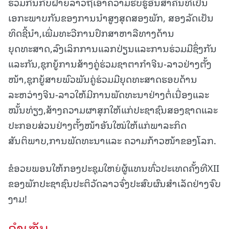
ຮ່ວມກັນກັບຝ່າຍລາວຖືເອົາຄວາມຮັບຮູ້ອັນສໍາຄັນທີ່ເປັນ
ເອກະພາບກັນຂອງການນໍາສູງສຸດສອງພັກ, ສອງລັດເປັນ
ທິດຊີ້ນໍາ,ເພີ່ມທະວີການປຶກສາຫາລືທາງດ້ານ
ຍຸດທະສາດ,ລົງເລິກການແລກປ່ຽນແລະການຮ່ວມມືຊຶ່ງກັນ
ແລະກັນ,ຊຸກຍູ້ການສ້າງຄູ່ຮ່ວມຊາຕາກຳຈີນ-ລາວຢ່າງຕັ້ງ
ໜ້າ,ຊຸກຍູ້ສາຍພົວພັນຄູ່ຮ່ວມມືຍຸດທະສາດຮອບດ້ານ
ລະຫວ່າງຈີນ-ລາວໃຫ້ມີການພັດທະນາຢ່າງຕໍ່ເນື່ອງແລະ
ໝັ້ນທ່ຽງ,ສ້າງຄວາມຜາສຸກໃຫ້ແກ່ປະຊາຊົນສອງຊາດແລະ
ປະກອບສ່ວນຢ່າງຕັ້ງໜ້າອັນໃໝ່ໃຫ້ແກ່ພາລະກິດ
ສັນຕິພາບ,ການພັດທະນາແລະ ຄວາມກ້າວໜ້າຂອງໂລກ.
ຂໍອວຍພອນໃຫ້ກອງປະຊຸມໃຫຍ່ຜູ້ແທນທົ່ວປະເທດຄັ້ງທີXII
ຂອງພັກປະຊາຊົນປະຕິວັດລາວຈົ່ງປະສົບຜົນສໍາເລັດຢ່າງຈົບ
ງາມ!
ຄໍາເຫັນ