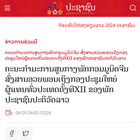
ຕ້ອນຮັບປີທ່ອງທ່ຽວລາວ 2024 ປະຊາຊົນລາວທຸກຄ
ຂ່າວການຮ່ວມມື
ຄະນະກຳມະການສູນກາງພັກກອມມູນິດຈີນ ສົ່ງສານອວຍພອນເຖິງກອງ
ປະຊຸມໃຫຍ່ຜູ້ແທນທົ່ວປະເທດຄັ້ງທີXII ຂອງພັກປະຊາຊົນປະຕິວັດລາວ
ຄະນະກຳມະການສູນກາງພັກກອມມູນິດຈີນ
ສົ່ງສານອວຍພອນເຖິງກອງປະຊຸມໃຫຍ່
ຜູ້ແທນທົ່ວປະເທດຄັ້ງທີXII ຂອງພັກ
ປະຊາຊົນປະຕິວັດລາວ
08:05 06/01/2026