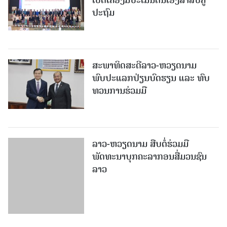
ສະພາທິດສະດີລາວ-ຫວຽດນາມ
ພົບປະແລກປ່ຽນບົດຮຽນ ແລະ ທົບ
ທວນການຮ່ວມມື
ລາວ-ຫວຽດ​ນາມ ສືບ​ຕໍ່​ຮ່ວມ​ມື
ພັດທະນາບຸກຄະລາກອນສື່ມວນຊົນ
ລາວ
ນັກສຶກສາ 3 ປະເທດ ທັດ​ສະ​ນະ​ສຶກ​ສາ
ການປະຕິບັດວຽກຂອງອົງການ IFAD