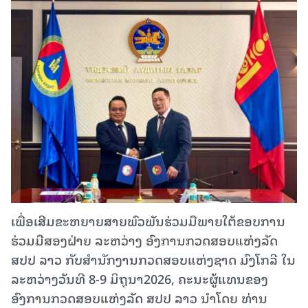
ເພື່ອເສີມຂະຫຍາຍສາຍພົວພັນຮ່ວມມືພາຍໃຕ້ຂອບການ
ຮ່ວມມືສອງຝ່າຍ ລະຫວ່າງ ອົງການກວດສອບແຫ່ງລັດ
ສປປ ລາວ ກັບສໍານັກງານກວດສອບແຫ່ງຊາດ ມົງໂກລີ ໃນ
ລະຫວ່າງວັນທີ 8-9 ມິຖຸນາ2026, ຄະນະຜູ້ແທນຂອງ
ອົງການກວດສອບແຫ່ງລັດ ສປປ ລາວ ນໍາໂດຍ ທ່ານ