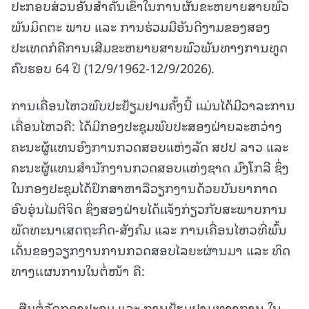
ປະກອບສ່ວນອັນສຳຄັນເຂົ້າໃນການຜັນຂະຫຍາຍສາຍພົວ
ພັນມິດຕະ ພາບ ແລະ ການຮ່ວມມືອັນດີງາມຂອງສອງ
ປະເທດກໍຄືການເສີມຂະຫຍາຍສາຍພົວພັນທາງການທູດ
ຄົບຮອບ 64 ປີ (12/9/1962-12/9/2026).
ການເຄື່ອນໄຫວພົບປະຢ້ຽມຢາມຄັ້ງນີ້ ແມ່ນໄດ້ມີວາລະການ
ເຄື່ອນໄຫວຄື: ໄດ້ມີກອງປະຊຸມພົບປະສອງຝ່າຍລະຫວ່າງ
ຄະນະຜູ້ແທນອົງການກວດສອບແຫ່ງລັດ ສປປ ລາວ ແລະ
ຄະນະຜູ້ແທນສໍານັກງານກວດສອບແຫ່ງຊາດ ມົງໂກລີ ຊຶ່ງ
ໃນກອງປະຊຸມໄດ້ປຶກສາຫາລືວຽກງານດ້ວຍບັນຍາກາດ
ອົບອຸ່ນໄມຕີຈິດ ຊຶ່ງສອງຝ່າຍໄດ້ແຈ້ງກ່ຽວກັບສະພາບການ
ພັດທະນາເສດຖະກິດ-ສັງຄົມ ແລະ ການເຄື່ອນໄຫວທີ່ພົ້ນ
ເດັ່ນຂອງວຽກງານການກວດສອບໄລຍະຜ່ານມາ ແລະ ທິດ
ທາງເເຜນການໃນຕໍ່ໜ້າ ຄື:
- ສືບຕໍ່ຈັດກອງປະຊຸມ ແລະ ການຢ້ຽມຢາມທາງການ ໃນ