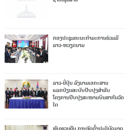
ກອງປະຊຸມຄະນະກຳມະການຮ່ວມມື
ລາວ-ຫວຽດນາມ
ລາວ-ຍີ່ປຸ່ນ ລົງນາມເອກະສານ
ແລກປ່ຽນສະບັບປັບປຸງສໍາລັບ
ໂຄງການປັບປຸງສະໜາມບິນສາກົນວັດ
ໄຕ
ທົບທວນຄືນ ການຈັດຕັ້ງປະຕິບັດມາດ