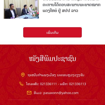
ຕະການໂຕ້ຕອບສະພາບພະຍາດໝາກ
ແດງໃຫຍ່ ຢູ່ ສປປ ລາວ
ເພີ່ມເຕີມ
ໜັງສືພິມປະຊາຊົນ
ຖະໜົນກຳແພງເມືອງ ນະຄອນຫຼວງວຽງຈັນ
ໂທລະສັບ: 021336111 - ແຟັກ: 021336113
ອີເມວ:
pasaxonn@yahoo.com