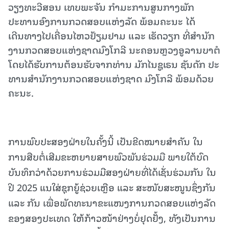
ວຽງທະວີສອນ ເທບພະຈັນ ກໍາມະການສູນກາງພັກ
ປະທານອົງການກວດສອບແຫ່ງລັດ ພ້ອມຄະນະ ໄດ້
ເດີນທາງໄປເຄື່ອນໄຫວຢ້ຽມຢາມ ແລະ ເຮັດວຽກ ທີ່ສໍານັກ
ງານກວດສອບແຫ່ງຊາດມົງໂກລີ ນະຄອນຫຼວງອູລານບາຕໍ
ໂດຍໄດ້ຮັບການຕ້ອນຮັບຈາກທ່ານ ມັກໄນຊູເຣນ ຊັນດັກ ປະ
ທານສໍານັກງານກວດສອບແຫ່ງຊາດ ມົງໂກລີ ພ້ອມດ້ວຍ
ຄະນະ.
ການພົບປະສອງຝ່າຍໃນຄັ້ງນີ້ ເປັນຂີດໝາຍສຳຄັນ ໃນ
ການສືບຕໍ່ເສີມຂະຫຍາຍສາຍພົວພັນຮ່ວມມື ພາຍໃຕ້ບົດ
ບັນທຶກວ່າດ້ວຍການຮ່ວມມືສອງຝ່າຍທີ່ໄດ້ເຊັ່ນຮ່ວມກັນ ໃນ
ປີ 2025 ແນໃສ່ຊຸກຍູ້ຊ່ວຍເຫຼືອ ແລະ ສະໜັບສະໜູນຊຶ່ງກັນ
ແລະ ກັນ ເພື່ອພັດທະນາຂະແໜງການກວດສອບແຫ່ງລັດ
ຂອງສອງປະເທດ ໃຫ້ກ້າວໜ້າຢ່າງບໍ່ຢຸດຢັ້ງ, ທັງເປັນການ