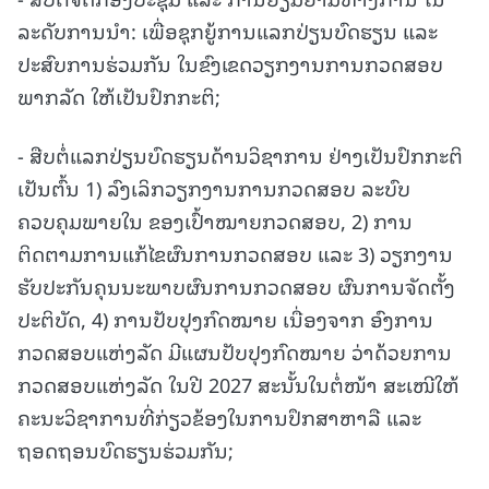
ລະດັບການນຳ: ເພື່ອຊຸກຍູ້ການແລກປ່ຽນບົດຮຽນ ແລະ
ປະສົບການຮ່ວມກັນ ໃນຂົງເຂດວຽກງານການກວດສອບ
ພາກລັດ ໃຫ້ເປັນປົກກະຕິ;
- ສືບຕໍ່ແລກປ່ຽນບົດຮຽນດ້ານວິຊາການ ຢ່າງເປັນປົກກະຕິ
ເປັນຕົ້ນ 1) ລົງເລິກວຽກງານການກວດສອບ ລະບົບ
ຄວບຄຸມພາຍໃນ ຂອງເປົ້າໝາຍກວດສອບ, 2) ການ
ຕິດຕາມການແກ້ໄຂຜົນການກວດສອບ ແລະ 3) ວຽກງານ
ຮັບປະກັນຄຸນນະພາບຜົນການກວດສອບ ຜົນການຈັດຕັ້ງ
ປະຕິບັດ, 4) ການປັບປຸງກົດໝາຍ ເນື່ອງຈາກ ອົງການ
ກວດສອບແຫ່ງລັດ ມີແຜນປັບປຸງກົດໝາຍ ວ່າດ້ວຍການ
ກວດສອບແຫ່ງລັດ ໃນປີ 2027 ສະນັ້ນໃນຕໍ່ໜ້າ ສະເໜີໃຫ້
ຄະນະວິຊາການທີ່ກ່ຽວຂ້ອງໃນການປຶກສາຫາລື ແລະ
ຖອດຖອນບົດຮຽນຮ່ວມກັນ;