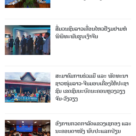
ສື່ມວນຊົນລາວເຄື່ອນໄຫວຢ້ຽມຢາມຫໍ
ພິພິທະພັນຮູບເງົາຈີນ
ສະມາຄົມການຮ່ວມມື ແລະ ພັດທະນາ
ຊາວໜຸ່ມລາວ-ຈີນມອບ​ເຄື່ອງ​ໃຫ້​ປະ​ຊາ​
ຊົນ ​ເຂດ​ຊົນ​ນະ​ບົດນະ​ຄອນຫຼວງວຽງ​
ຈັນ-ວັງ​ວຽງ
ອົງການກວດກາລັດແຂວງເຊກອງ ແລະ
ນະຄອນດາໜັງ ພົບປະແລກປ່ຽນ