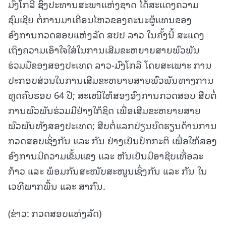
ມົງໂກລີ
ຊຶ່
ງປະທານສະພາແຫ່ງຊາດ ໄດ້ສະແດງຄວາມ
ຊົມເຊີຍ ຕໍ່ການມາເຄື່ອນໄຫວຂອງຄະນະຜູ້ແທນຂອງ
ອົງການກວດສອບແຫ່ງລັດ ສປປ ລາວ ໃນຄັ້ງນີ້ ສະແດງ
ເຖິງຄວາມເອົາໃຈໃສ່ໃນການເສີມຂະຫຍາຍສາຍພົວພັນ
ຮ່ວມມືຂອງສອງປະເທດ ລາວ-ມົງໂກລີ ໂດຍສະເພາະ ການ
ປະກອບສ່ວນໃນການເສີມຂະຫຍາຍສາຍພົວພັນທາງການ
ທູດຄົບຮອບ 64 ປີ; ສະເໜີໃຫ້ສອງອົງການກວດສອບ ສືບຕໍ່
ການພົວພັນຮ່ວມມືຢ່າງໃກ້ຊິດ ເພື່ອເສີມຂະຫຍາຍສາຍ
ພົວພັນທັງສອງປະເທດ; ສືບຕໍ່ແລກປ່ຽນບົດຮຽນດ້ານການ
ກວດສອບເຊິ່ງກັນ ແລະ ກັນ ຢ່າງເປັນປົກກະຕິ ເພື່ອໃຫ້ສອງ
ອົງການມີຄວາມເຂັ້ມແຂງ ແລະ ຫັນເປັນມືອາຊີບເທື່ອລະ
ກ້າວ ແລະ ພ້ອມກັນສະໜັບສະໜູນເຊິ່ງກັນ ແລະ ກັນ ໃນ
ເວທີພາກພື້ນ ແລະ ສາກົນ.
(ຂ່າວ: ກວດສອບແຫ່ງລັດ)