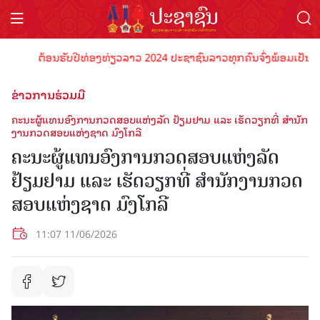
ຕ້ອນຮັບປີທ່ອງທ່ຽວລາວ 2024 ປະຊາຊົນລາວທຸກຄົນຈົ່ງພ້ອມເປັນເຈົ້າພາບ
ຂ່າວການຮ່ວມມື
ຄະນະຜູ້ແທນອົງການກວດສອບແຫ່ງລັດ ຢ້ຽມຢາມ ແລະ ເຮັດວຽກທີ່ ສໍານັກ
ງານກວດສອບແຫ່ງຊາດ ມົງໂກລີ
ຄະນະຜູ້ແທນອົງການກວດສອບແຫ່ງລັດ
ຢ້ຽມຢາມ ແລະ ເຮັດວຽກທີ່ ສໍານັກງານກວດ
ສອບແຫ່ງຊາດ ມົງໂກລີ
11:07 11/06/2026