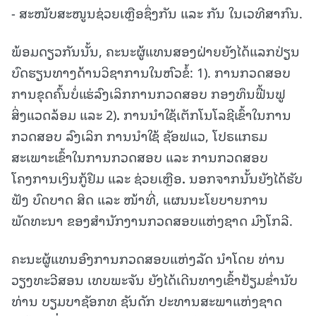
- ສະໜັບສະໜູນຊ່ວຍເຫຼືອຊຶ່ງກັນ ແລະ ກັນ ໃນເວທີສາກົນ.
ພ້ອມດຽວກັນນັ້ນ, ຄະນະຜູ້ແທນສອງຝ່າຍຍັງໄດ້ແລກປ່ຽນ
ບົດຮຽນທາງດ້ານວິຊາການໃນຫົວຂໍ້: 1). ການກວດສອບ
ການຂຸດຄົ້ນບໍ່ແຮ່ລົງເລິກການກວດສອບ ກອງທຶນຟື້ນຟູ
ສິ່ງແວດລ້ອມ ແລະ 2)
.
ການນໍາໃຊ້ເຕັກໂນໂລຊີເຂົ້າໃນການ
ກວດສອບ ລົງເລິກ ການນໍາໃຊ້ ຊັອຟແວ, ໂປຣແກຣມ
ສະເພາະເຂົ້າໃນການກວດສອບ ແລະ ການກວດສອບ
ໂຄງການເງິນກູ້ຢືມ ແລະ ຊ່ວຍເຫຼືອ
.
ນອກຈາກນັ້ນຍັງໄດ້ຮັບ
ຟັງ ບົດບາດ ສິດ ແລະ ໜ້າທີ່, ແຜນນະໂຍບາຍການ
ພັດທະນາ ຂອງສຳນັກງານກວດສອບແຫ່ງຊາດ ມົງໂກລີ.
ຄະນະຜູ້ແທນອົງການກວດສອບແຫ່ງລັດ ນໍາໂດຍ ທ່ານ
ວຽງທະວີສອນ ເທບພະຈັນ ຍັງໄດ້ເດີນທາງເຂົ້າຢ້ຽມຂໍ່ານັບ
ທ່ານ ບຽມບາຊັອກທ ຊັນດັກ ປະທານສະພາແຫ່ງຊາດ