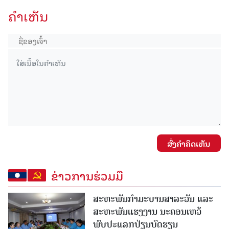
ຄໍາເຫັນ
ສົ່ງຄໍາຄິດເຫັນ
ຂ່າວການຮ່ວມມື
ສະຫະພັນກໍາມະບານສາລະວັນ ແລະ
ສະຫະພັນແຮງງານ ນະຄອນເຫວ້
ພົບປະແລກປ່ຽນບົດຮຽນ