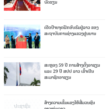
ບົດຮຽນ
ເປີດປ້າຍຈຸດຝຶກອົບຮົມຢູ່ລາວ ຂອງ
ສະຖາບັນການຊ່າງແຂວງຢູນນານ
ສະຫຼອງ 59 ປີ ການສ້າງຕັ້ງອາຊຽນ
ແລະ 29 ປີ ສປປ ລາວ ເຂົ້າເປັນ
ສະມາຊິກອາຊຽນ
ສ້າງຄວາມເຂັ້ມແຂງໃຫ້ສື່ມວນຊົນ
ຊາວໜຸ່ມລາວ