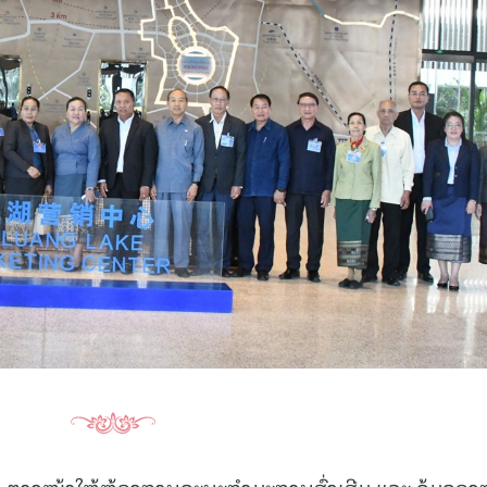
15.040(07-08-20
າວ ຕາງໜ້າໃຫ້ຫ້ອງການຄະນະກຳມະການສົ່ງເສີມ ແລະ ຄຸ້ມຄອ