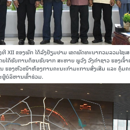
ດ ຄັ້ງທີ XII ຂອງພັກ ໄດ້ລົງຢ້ຽມຢາມ ເຂດພັດທະນາກວມລວມໄຊເ
ຍ​ໄດ້​ຮັບການຕ້ອນຮັບຈາກ ສະຫາຍ ພູວົງ ວົງຄໍາຊາວ ຮອງເຈົ້
 ຮອງຫົວໜ້າຫ້ອງການຄະນະກຳມະການສົ່ງເສີມ ແລະ ຄຸ້ມຄ
ບໍລິຫານເຂົ້າຮ່ວມ.