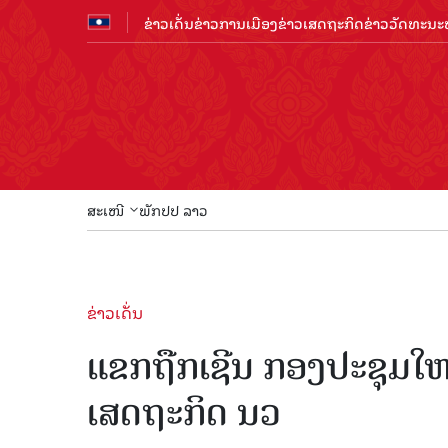
ຂ່າວເດັ່ນ
ຂ່າວການເມືອງ
ຂ່າວເສດຖະກິດ
ຂ່າວວັດທະນະທ
ສະເໜີ
ພັກປປ ລາວ
ຂ່າວເດັ່ນ
ແຂກ​ຖືກ​ເຊີນ ກອງປະຊຸມໃຫ
ເສດຖະກິດ ນວ