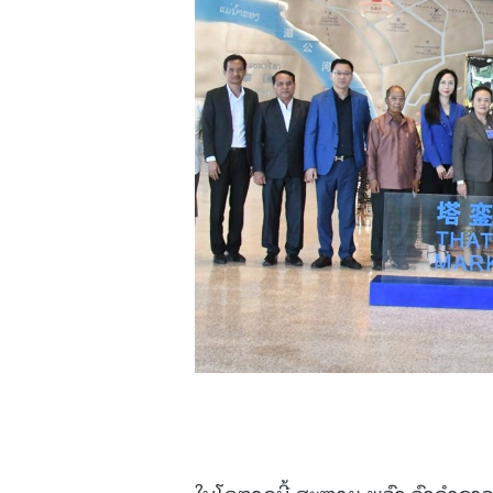
ໃນໂອກາດນີ້ ສະຫາຍ ພູວົງ ວົງຄໍາຊ