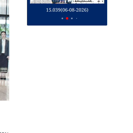
26)
15.039(06-08-2026)
1
ງການ