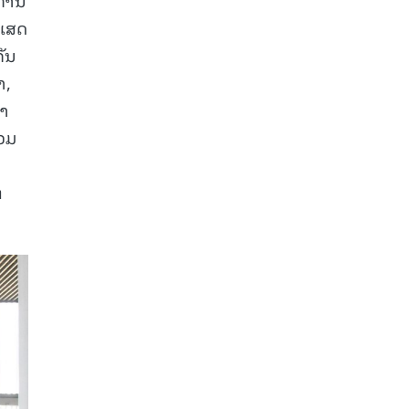
ຊເສດ
ຄັນ
ຳ,
ໍາ
ວມ
່