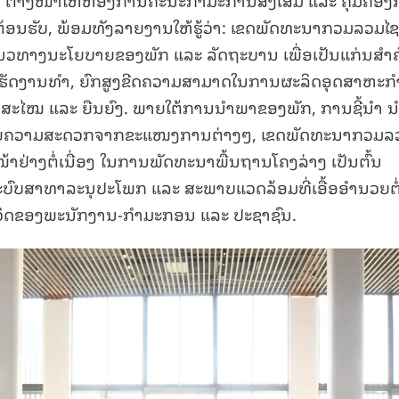
ຕ້ອນຮັບ, ພ້ອມທັງລາຍງານໃຫ້ຮູ້ວ່າ: ເຂດພັດທະນາກວມລວມໄ
ມແນວທາງນະໂຍບາຍຂອງພັກ ແລະ ລັດຖະບານ ເພື່ອເປັນແກ່ນສໍາ
ເຮັດງານທໍາ, ຍົກສູງຂີດຄວາມສາມາດໃນການຜະລິດອຸດສາຫະກ
ັນສະໄໝ ແລະ ຍືນຍົງ. ພາຍໃຕ້ການນໍາພາຂອງພັກ, ການຊີ້ນໍາ ນ
ວຍຄວາມສະດວກຈາກຂະແໜງການຕ່າງໆ, ເຂດພັດທະນາກວມລ
້າຢ່າງຕໍ່ເນື່ອງ ໃນການພັດທະນາພື້ນຖານໂຄງລ່າງ ເປັນຕົ້ນ
 ລະບົບສາທາລະນຸປະໂພກ ແລະ ສະພາບແວດລ້ອມທີ່ເອື້ອອໍານວຍຕໍ
ີວິດຂອງພະນັກງານ-ກຳມະກອນ ແລະ ປະຊາຊົນ.