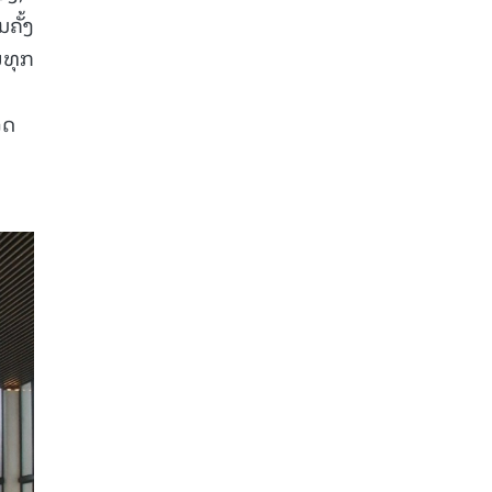
ຄັ້ງ
ນທຸກ
ິດ
ບ