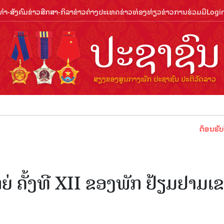
ຳ-ສັງຄົມ
ຂ່າວສືກສາ-ກິລາ
ຂ່າວຕ່າງປະເທດ
ຂ່າວທ່ອງທ່ຽວ
ຂ່າວການຮ່ວມມື
Logi
ຕ້ອນຮັບປີທ່ອງທ່ຽວລ
ຍ່ ຄັ້ງທີ XII ຂອງ​ພັກ ຢ້ຽມຢາມເ