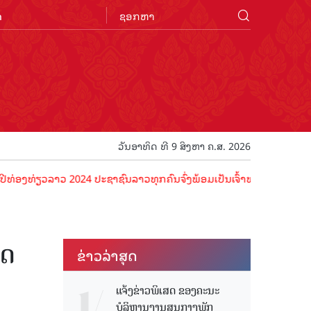
n
ວັນອາທິດ ທີ 9 ສິງຫາ ຄ.ສ. 2026
າວ 2024 ປະຊາຊົນລາວທຸກຄົນຈົ່ງພ້ອມເປັນເຈົ້າພາບທີ່ດີ ຕ້ອນຮັບນັກທ່ອງທ່
ຂດ
ຂ່າວ​ລ່າ​ສຸດ
ແຈ້ງຂ່າວພິເສດ ຂອງຄະນະ
ບໍລິຫານງານສູນກາງພັກ