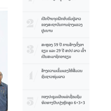
ເປີດປ້າຍຈຸດຝຶກອົບຮົມຢູ່ລາວ
ຂອງສະຖາບັນການຊ່າງແຂວງ
ຢູນນານ
ສະຫຼອງ 59 ປີ ການສ້າງຕັ້ງອາ
ຊຽນ ແລະ 29 ປີ ສປປ ລາວ ເຂົ້າ
ເປັນສະມາຊິກອາຊຽນ
ສ້າງຄວາມເຂັ້ມແຂງໃຫ້ສື່ມວນ
ຊົນຊາວໜຸ່ມລາວ
ກອງປະຊຸມເຜີຍແຜ່ເຊື່ອມຊຶມ
ທິດທາງປັບປຸງຫຼັກສູດ 6+3+3