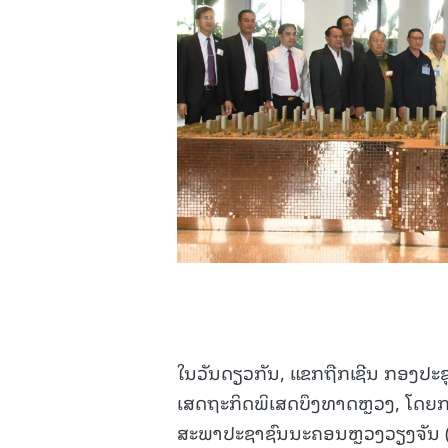
ໃນວັນດຽວກັນ, ແຂກຖືກເຊີນ ກອງປະຊຸມ
ເສດຖະກິດພິເສດບຶງທາດຫຼວງ, ໂດຍ
ສະພາປະຊາຊົນນະຄອນຫຼວງວຽງຈັນ (ນ