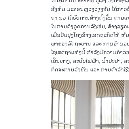
ລົງທຶນ ນະຄອນຫຼວງວຽງຈັນ ໄດ້ກ່າວ
ຖາ ນວ ໄດ້ຮັບການສ້າງຕັ້ງຂຶ້ນ ຕາ
ໃນການດຶງດູດການລົງທຶນ, ສ້າງວຽກ
ເພື່ອປັບປຸງໂຄງສ້າງເສດຖະກິດໃຫ້ ທ
ພາຂອງລັດຖະບານ ແລະ ການອໍານ
ໄຊເສດຖາແຫ່ງນີ້ ກໍາລັງມີຄວາມກ້າວໜ
ເສັ້ນທາງ, ລະບົບໄຟຟ້າ, ນໍ້າປະປາ,
ກິດຈະການລົງທຶນ ແລະ ການດໍາລົງຊ