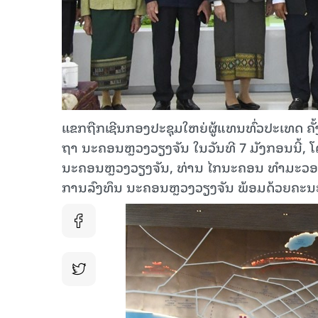
ແຂກ​ຖືກ​ເຊີນກອງປະຊຸມໃຫຍ່ຜູ້​ແທນ​ທົ່ວ​ປະ​ເທ
ຖາ ນະຄອນຫຼວງວຽງຈັນ ໃນວັນທີ 7 ມັງກອນນີ້, ໂດ
ນະຄອນຫຼວງວຽງຈັນ, ທ່ານ ໄກນະຄອນ ທຳມະວອນ
ການລົງທຶນ ນະຄອນຫຼວງວຽງຈັນ ພ້ອມດ້ວຍຄະນະຜູ້