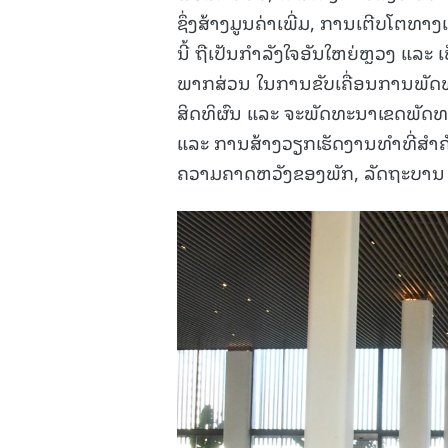
ຊຶ່ງສ້າງມູນຄ່າເພີ່ມ, ການເຕີບໂຕທ
ນີ້ ຖືເປັນກຳລັງໃຈອັນໃຫຍ່ຫຼວງ ແລະ
ພາກສ່ວນ ໃນການຂັບເຄື່ອນການພັດ
ສິດທິຜົນ ແລະ ຈະພັດທະນາເຂດພັດທ
ແລະ ການສ້າງວຽກເຮັດງານທໍາທີ່ສໍ
ຄວາມຄາດຫວັງຂອງພັກ, ລັດຖະບານ ແ