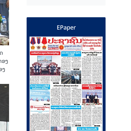
EPaper
ສດ
າຄອງ
ອງ