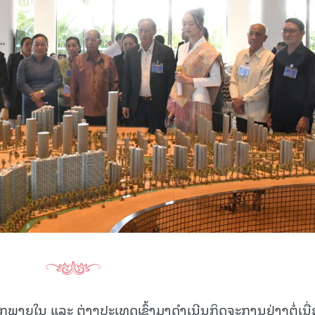
ກພາຍໃນ ແລະ ຕ່າງປະເທດເຂົ້າມາດໍາເນີນກິດຈະການຢ່າງຕໍ່ເນື່