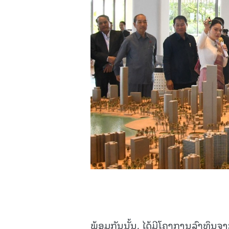
ພ້ອມກັນນັ້ນ, ໄດ້ມີໂຄງການລົງທຶນຈາ