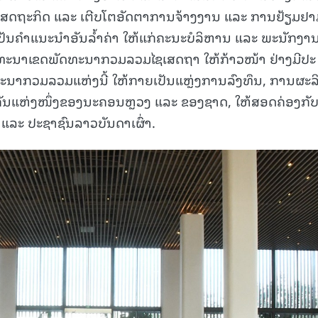
າງເສດຖະກິດ ແລະ ເຕີບໂຕອັດຕາການຈ້າງງານ ແລະ ການຢ້ຽມຢາມ
 ເປັນຄໍາແນະນໍາອັນລໍ້າຄ່າ ໃຫ້ແກ່ຄະນະບໍລິຫານ ແລະ ພະນັກງາ
ທະນາເຂດພັດທະນາກວມລວມໄຊເສດຖາ ໃຫ້ກ້າວໜ້າ ຢ່າງມີປະ
ະນາກວມລວມແຫ່ງນີ້ ໃຫ້ກາຍເປັນແຫຼ່ງການລົງທຶນ, ການຜະລ
າຄັນແຫ່ງໜຶ່ງຂອງນະຄອນຫຼວງ ແລະ ຂອງຊາດ, ໃຫ້ສອດຄ່ອງກັ
ລະ ປະຊາຊົນລາວບັນດາເຜົ່າ.