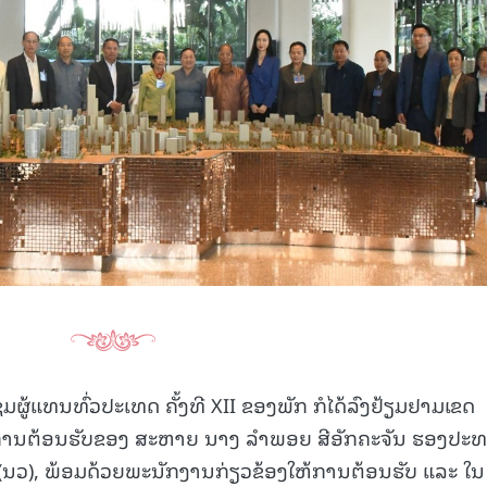
ຜູ້ແທນທົ່ວປະເທດ ຄັ້ງທີ XII ຂອງພັກ ກໍໄດ້ລົງຢ້ຽມຢາມເຂດ
ການຕ້ອນຮັບຂອງ ສະຫາຍ ນາງ ລຳພອຍ ສີອັກຄະຈັນ ຮອງປະ
ວ), ພ້ອມດ້ວຍພະນັກງານກ່ຽວຂ້ອງໃຫ້ການຕ້ອນຮັບ ແລະ ໃນ