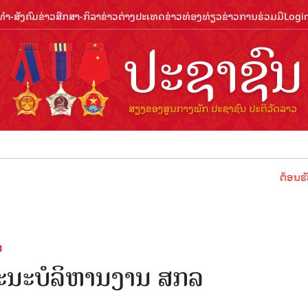
ຳ-ສັງຄົມ
ຂ່າວສືກສາ-ກິລາ
ຂ່າວຕ່າງປະເທດ
ຂ່າວທ່ອງທ່ຽວ
ຂ່າວການຮ່ວມມື
Logi
ຕ້ອນຮັບປີທ່ອງທ່ຽວ
ລ
ນຄະນະບໍລິຫານງານ ສກລ