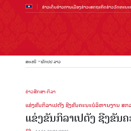
ຂ່າວເດັ່ນ
ຂ່າວການເມືອງ
ຂ່າວເສດຖະກິດ
ຂ່າວວັດທະນະທ
ສະເໜີ
ພັກປປ ລາວ
ຂ່າວສືກສາ-ກິລາ
ແຂ່ງຂັນກິລາເປຕັງ ຊີງຂັນຄະນະບໍລິຫານງານ ສກ
ແຂ່ງຂັນກິລາເປຕັງ ຊີງຂັ