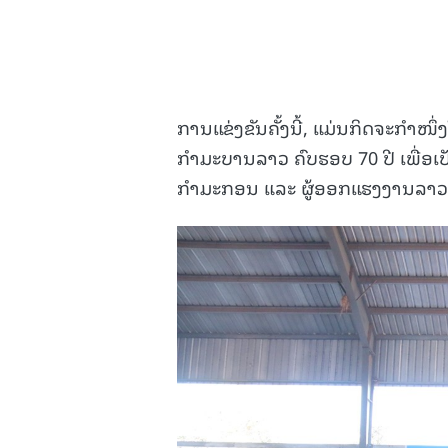
ການແຂ່ງຂັນຄັ້ງນີ້, ແມ່ນກິດຈະກໍາ
ກໍາມະບານລາວ ຄົບຮອບ 70 ປີ ເພື່
ກຳມະກອນ ແລະ ຜູ້ອອກແຮງງານລາວບັນ