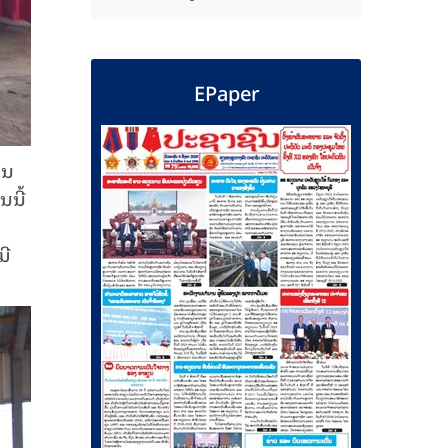
EPaper
ອນ
ນນີ້
ມີ