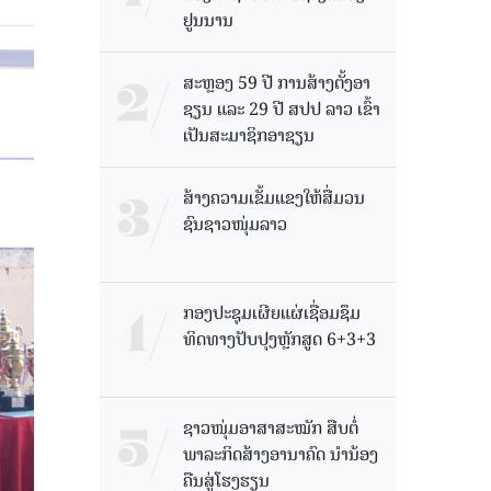
ຢູນນານ
ສະຫຼອງ 59 ປີ ການສ້າງຕັ້ງອາ
ຊຽນ ແລະ 29 ປີ ສປປ ລາວ ເຂົ້າ
ເປັນສະມາຊິກອາຊຽນ
ສ້າງຄວາມເຂັ້ມແຂງໃຫ້ສື່ມວນ
ຊົນຊາວໜຸ່ມລາວ
ກອງປະຊຸມເຜີຍແຜ່ເຊື່ອມຊຶມ
ທິດທາງປັບປຸງຫຼັກສູດ 6+3+3
ຊາວໜຸ່ມອາສາສະໝັກ ສືບຕໍ່
ພາລະກິດສ້າງອານາຄົດ ນໍານ້ອງ
ຄືນສູ່ໂຮງຮຽນ