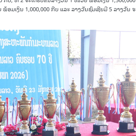
ຍ ພ້ອມເງິນ 1,000,000 ກີບ ແລະ ລາງວັນຊົມເຊີຍມີ 5 ລາງວັນ ຈ