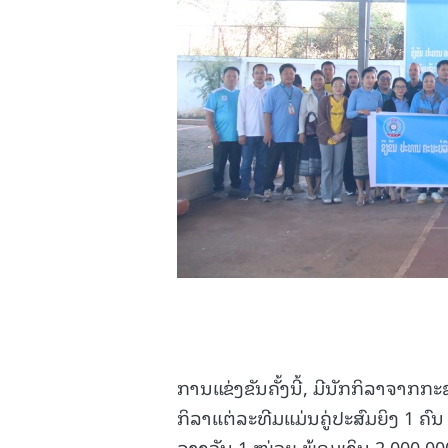
ການແຂ່ງຂັນຄັ້ງນີ້, ມີນັກກິລາຈາກກ
ກິລາແຕ່ລະທີມແມ່ນຄູ່ປະສົມຍິງ 1 ຄົນ
ລາງວັນ 1 ໜ່ວຍ ພ້ອມເງິນ 2,000,000