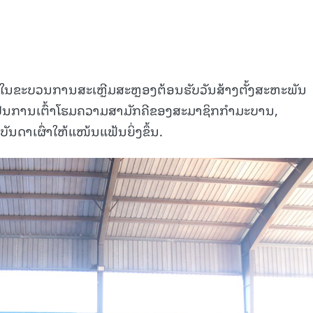
ໜຶ່ງໃນຂະບວນການສະເຫຼີມສະຫຼອງຕ້ອນຮັບວັນສ້າງຕັ້ງສະຫະພັນ
ອເປັນການເຕົ້າໂຮມຄວາມສາມັກຄີຂອງສະມາຊິກກຳມະບານ,
ດາເຜົ່າໃຫ້ແໜ້ນແຟ້ນຍິ່ງຂຶ້ນ.