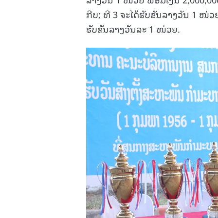
ກີບ; ທີ 3 ຈະໄດ້ຮັບຂັນລາງວັນ 1 ໜ່ວ
ຮັບຂັນລາງວັນລະ 1 ໜ່ວຍ.