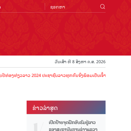
n
ວັນເສົາ ທີ 8 ສິງຫາ ຄ.ສ. 2026
ລາວ 2024 ປະຊາຊົນລາວທຸກຄົນຈົ່ງພ້ອມເປັນເຈົ້າພາບທີ່ດີ ຕ້ອນຮັບນັກທ່ອງທ
ຂ່າວ​ລ່າ​ສຸດ
ເປີດປ້າຍຈຸດຝຶກອົບຮົມຢູ່ລາວ
ຂອງສະຖາບັນການຊ່າງແຂວງ