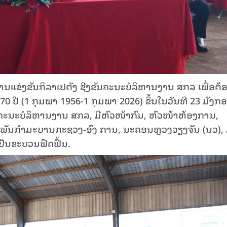
ນແຂ່ງຂັນກິລາເປຕັງ ຊີງຂັນຄະນະບໍລິຫານງານ ສກລ ເພື່ອຕ້
 ປີ (1 ກຸມພາ 1956-1 ກຸມພາ 2026) ຂຶ້ນໃນວັນທີ 23 ມັງກອ
ນຄະນະບໍລິຫານງານ ສກລ, ມີຫົວໜ້າກົມ, ຫົວໜ້າຫ້ອງການ,
ນກໍາມະບານກະຊວງ-ອົງ ການ, ນະຄອນຫຼວງວຽງຈັນ (ນວ), 
ເປັນຂະບວນຟົດຟື້ນ.