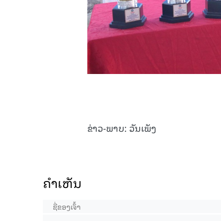
ຂ່າວ-ພາບ: ວັນເພັງ
ຄໍາເຫັນ