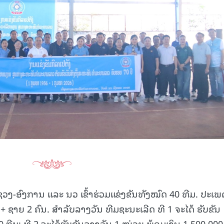
ະຊວງ-ອົງການ ແລະ ນວ ເຂົ້າຮ່ວມແຂ່ງຂັນທັງໝົດ 40 ທີມ. ປະເພ
 + ຊາຍ 2 ຄົນ. ສໍາລັບລາງວັນ ທີມຊະນະເລີດ ທີ 1 ຈະໄດ້ ຮັບຂັນ
 ກີບ; ທີ 2 ຈະໄດ້ຮັບຂັນລາງວັນ 1 ໜ່ວຍ ພ້ອມເງິນ 1,500,000