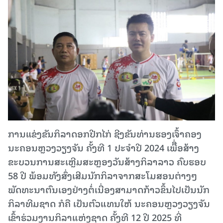
ການແຂ່ງຂັນກິລາດອກປີກໄກ່ ຊີງຂັນທ່ານຮອງເຈົ້າຄອງ
ນະຄອນຫຼວງວຽງຈັນ ຄັ້ງທີ 1 ປະຈຳປີ 2024 ເພືື່ອສ້າງ
ຂະບວນການສະເຫຼີມສະຫຼອງວັນສ້າງກິລາລາວ ຄົບຮອບ
58 ປີ ພ້ອມທັງສົ່ງເສີມນັກກິລາຈາກສະໂມສອນຕ່າງໆ
ພັດທະນາຕົນເອງຢ່າງຕໍ່ເນື່ອງສາມາດກ້າວຂຶ້ນໄປເປັນນັກ
ກິລາທີມຊາດ ກໍຄື ເປັນຕົວແທນໃຫ້ ນະຄອນຫຼວງວຽງຈັນ
ເຂົ້າຮ່ວມງານກິລາແຫ່ງຊາດ ຄັ້ງທີ 12 ປີ 2025 ທີ່