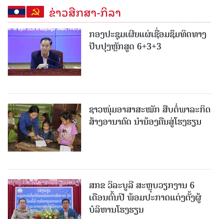
ຂ່າວສືກສາ-ກິລາ
ກອງປະຊຸມເຜີຍແຜ່ເຊື່ອມຊຶມທິດທາງ
ປັບປຸງຫຼັກສູດ 6+3+3
ຊາວໜຸ່ມອາສາສະໝັກ ສືບຕໍ່ພາລະກິດ
ສ້າງອານາຄົດ ນໍານ້ອງຄືນສູ່ໂຮງຮຽນ
ສກຂ ວິລະບູລີ ສະຫຼຸບວຽກງານ 6
ເດືອນຕົ້ນປີ ພ້ອມປະກາດແຕ່ງຕັ້ງຜູ້
ບໍລິຫານໂຮງຮຽນ