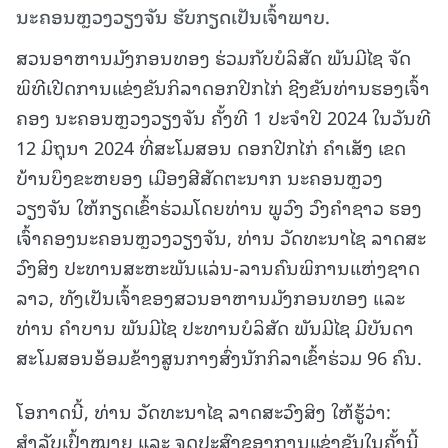
ນະຄອນຫຼວງວຽງຈັນ ຮັບກຽດເປັນເຈົ້າພາບ.
ສວນອາຫານມັງກອນທອງ ຮ່ວມກັບບໍລິສັດ ພັນມີໄຊ ຈັດ
ພິທີເປີດການແຂ່ງຂັນກິລາດອກປີກໄກ່ ຊີງຂັນທ່ານຮອງເຈົ້າ
ຄອງ ນະຄອນຫຼວງວຽງຈັນ ຄັ້ງທີ 1 ປະຈຳປີ 2024 ໃນວັນທີ
12 ມິຖຸນາ 2024 ທີ່ສະໂມສອນ ດອກປີກໄກ່ ຄຳເສັງ ເຂດ
ບ້ານບຶງຂະຫຍອງ ເມືອງສີສັດຕະນາກ ນະຄອນຫຼວງ
ວຽງຈັນ ໃຫ້ກຽດເຂົ້າຮ່ວມໂດຍທ່ານ ພູວົງ ວົງຄຳຊາວ ຮອງ
ເຈົ້າຄອງນະຄອນຫຼວງວຽງຈັນ, ທ່ານ ວັດທະນາໄຊ ລາດສະ
ວົງສິງ ປະທານສະຫະພັນແລ່ນ-ລານຄົນພິການແຫ່ງຊາດ
ລາວ, ທັງເປັນເຈົ້າຂອງສວນອາຫານມັງກອນທອງ ແລະ
ທ່ານ ຄຳບານ ພັນມີໄຊ ປະທານບໍລິສັດ ພັນມີໄຊ ມີບັນດາ
ສະໂມສອນອ້ອມຂ້າງສູນກາງສົ່ງນັກກິລາເຂົ້າຮ່ວມ 96 ຄົນ.
ໂອກາດນີ້, ທ່ານ ວັດທະນາໄຊ ລາດສະວົງສິງ ໃຫ້ຮູ້ວ່າ:
ສຳລັບເປົ້າໝາຍ ແລະ ຈຸດປະສົງຂອງການແຂ່ງຂັນໃນຄັ້ງນີ້