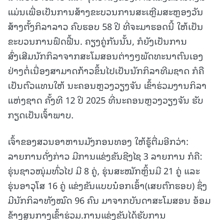
ແມ່ນເພື່ອເປັນການສ້າງຂະບວນການສະເຫຼີມສະຫຼອງວັນ
ສ້າງຕັ້ງກິລາລາວ ຄົບຮອບ 58 ປີ ທີ່ຈະມາຮອດນີ້ ໃຫ້ເປັນ
ຂະບວນການຟົດຟື້ນ. ຄຽງຄູ່ກັນນັ້ນ, ກໍຍັງເປັນການ
ສົ່ງເສີມນັກກິລາຈາກສະໂມສອນຕ່າງໆພັດທະນາຕົນເອງ
ຢ່າງຕໍ່ເນື່ອງສາມາດກ້າວຂຶ້ນໄປເປັນນັກກິລາທີມຊາດ ກໍຄື
ເປັນຕົວແທນໃຫ້ ນະຄອນຫຼວງວຽງຈັນ ເຂົ້າຮ່ວມງານກິລາ
ແຫ່ງຊາດ ຄັ້ງທີ 12 ປີ 2025 ທີ່ນະຄອນຫຼວງວຽງຈັນ ຮັບ
ກຽດເປັນເຈົ້າພາບ.
ເຈົ້າຂອງສວນອາຫານມັງກອນທອງ ໃຫ້ຮູ້ຕື່ມອີກວ່າ:
ລາຍການດັ່ງກ່າວ ມີການແຂ່ງຂັນຊີງໄຊ 3 ລາຍການ ກໍຄື:
ຮຸ່ນຊາວໜຸ່ມທົ່ວໄປ ມີ 8 ຄູ່, ຮຸ່ນສະໝັກຫຼິ້ນມີ 21 ຄູ່ ແລະ
ຮຸ່ນອາວຸໂສ 16 ຄູ່ ແຂ່ງຂັນແບບນ໋ອກເອົ້າ(ເສຍຕົກຮອບ) ຊຶ່ງ
ມີນັກກິລາທັງໝົດ 96 ຄົນ ມາຈາກບັນດາສະໂມສອນ ອ້ອມ
ຂ້າງສູນກາງເຂົ້າຮ່ວມ.ການແຂ່ງຂັນໄດ້ຮັບການ