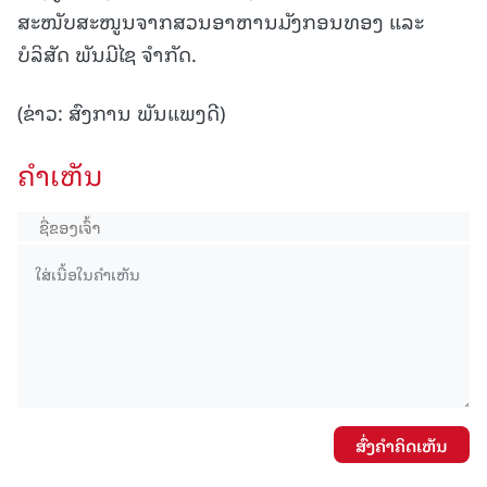
ສະໜັບສະໜູນຈາກສວນອາຫານມັງກອນທອງ ແລະ
ບໍລິສັດ ພັນມີໄຊ ຈໍາກັດ.
(ຂ່າວ: ສົງການ ພັນແພງດີ)
ຄໍາເຫັນ
ສົ່ງຄໍາຄິດເຫັນ