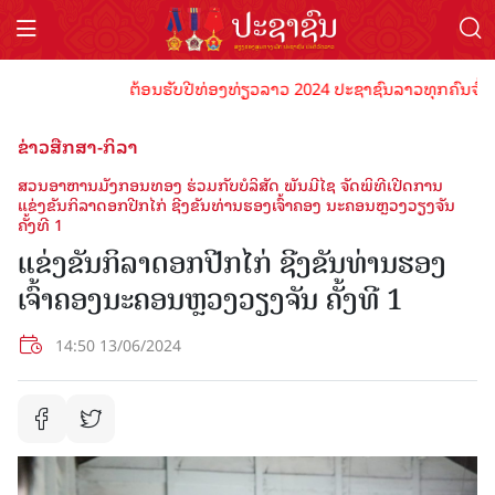
ຕ້ອນຮັບປີທ່ອງທ່ຽວລາວ 2024 ປະຊາຊົນລາວທຸກຄົນຈົ່ງພ້ອມເ
ຂ່າວສືກສາ-ກິລາ
ສວນອາຫານມັງກອນທອງ ຮ່ວມກັບບໍລິສັດ ພັນມີໄຊ ຈັດພິທີເປີດການ
ແຂ່ງຂັນກິລາດອກປີກໄກ່ ຊີງຂັນທ່ານຮອງເຈົ້າຄອງ ນະຄອນຫຼວງວຽງຈັນ
ຄັ້ງທີ 1
ແຂ່ງຂັນກິລາດອກປີກໄກ່ ຊີງຂັນທ່ານຮອງ
ເຈົ້າຄອງນະຄອນຫຼວງວຽງຈັນ ຄັ້ງທີ 1
14:50 13/06/2024