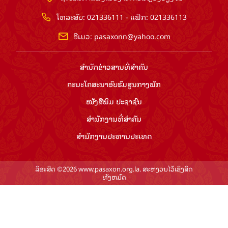
ໂທລະສັບ: 021336111 - ແຟັກ: 021336113
ອີເມວ:
pasaxonn@yahoo.com
ສຳ​ນັກ​ຂ່າວ​ສານ​ທີ່​ສຳ​ຄັນ​
ຄະນະໂຄສະນາອົບຮົມ​ສູນ​ກາງ​ພັກ
ໜັງສືພິມ ປະ​ຊາ​ຊົນ
ສຳ​ນັກ​ງານ​ທີ່​ສຳ​ຄັນ
ສຳ​ນັກ​ງານ​ປະ​ທານ​ປະ​ເທດ
ລິຂະສິດ ©2026 www.pasaxon.org.la. ສະຫງວນໄວ້ເຊິງສິດ
ທັງຫມົດ