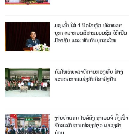
ມຊ ເນັ້ນໃສ່ 4 ປັດໄຈຫຼັກ ພັດທະນາ
ບຸກຄະລາກອນສື່ສານມວນຊົນ ໃຫ້ເປັນ
ມືອາຊີບ ແລະ ທັນກັບຍຸກສະໄໝ
ກົມໃຫຍ່ພະລາທິການກອງທັບ ສ້າງ
ຂະບວນການແຂ່ງຂັນກິລາຍິງປືນ
ງານທ່າແຂກ ໄບລ໌ຄິງ ຊາເລນຈ໌ ຕັ້ງເປົ້າ
ຍົກລະດັບການທ່ອງທ່ຽວ ແຂວງຄໍາ
ມ່ວນ