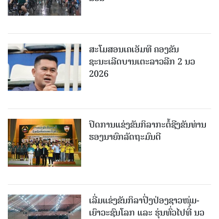
ສະໂມສອນເຄເອັມທີ ຄອງຂັນ
ຊະນະເລີດບານເຕະລາວລີກ 2 ນວ
2026
ປິດການແຂ່ງຂັນກິລາກະຕໍ້ຊີງຂັນທ່ານ
ຮອງນາຍົກລັດຖະມົນຕີ
ເລີ່ມແຂ່ງຂັນກິລາປິ່ງປ່ອງຊາວໜຸ່ມ-
ເຍົາວະຊົນໂລກ ແລະ ຮຸ່ນທົ່ວໄປທີ່ ນວ