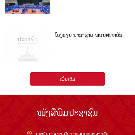
ໂຮງຮຽນ ນານາຊາດ ພອນສະຫວັນ
ເພີ່ມເຕີມ
ໜັງສືພິມປະຊາຊົນ
ຖະໜົນກຳແພງເມືອງ ນະຄອນຫຼວງວຽງຈັນ