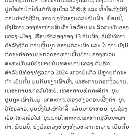
ປູກໃຈສໍານຶກໃຫ້ແກ່ຄົນຮຸ່ນໃໝ່ ໄດ້ຮັບຮູ້ ແລະ ເຂົ້າໃຈເຖີງວິຖີ
ການດໍາລົງຊີວິດ, ການນຸ່ງຖືຂອງແຕ່ລະຊົນເຜົ່າ. ພ້ອມນີ້,
ຍັງມີການວາງຈໍາໜ່າຍສິນຄ້າ ໂອດັອບ ຜະ ລິດຕະພັນຂອງ
ແຂວງ-ເມືອງ, ເຮືອນຈໍາລອງຂອງ 13 ຊົນເຜົ່າ, ຊົມວິທີການ
ດໍາລົງຊີວິດ ການຫຼິ້ນບຸນຂອງແຕ່ລະເຜົ່າ ແລະ ໃນງານຍັງມີ
ກິດຈະກໍາການປະກວດອາຫານພື້ນບ້ານ ຂອງໜ່ວຍ
ສະຫະພັນແມ່ຍິງພາຍໃນເທສະບານແຂວງ ຕື່ມອີກ.
ສໍາລັບປີທ່ອງທ່ຽວລາວ 2024 ແຂວງບໍ່ແກ້ວ ມີຫຼາຍກິດຈະ
ກໍາ ເປັນຕົ້ນ ບຸນກິນຈຽງເຜົ່າມົ້ງ, ເທສະການດອກງິ້ວບານ,
ເທສະການພາຂວັນໃຫຍ່, ເທສະການພືດກະສິກໍາ, ບຸນ
ຢູນກຼະ ເຜົ່າກຶມມຸ, ເທສະການທ່ອງທ່ຽວດອນເຜິ້ງຄໍາ, ບຸນ
ປີໃໝ່ລາວ, ບຸນບັ້ງໄຟເຜົ່າໄຕລື້, ແລ່ນມາຣາທອນ, ບຸນຊ່ວງ
ເຮືອ-ໄຫລເຮືອໄຟ, ບຸນນະມັດສະການພະທາດສຸວັນນະພາ
ຄໍາ. ພ້ອມນີ້, ຍັງມີແຫລ່ງທ່ອງທ່ຽວຫລາກຫລາຍ ເປັນຕົ້ນ