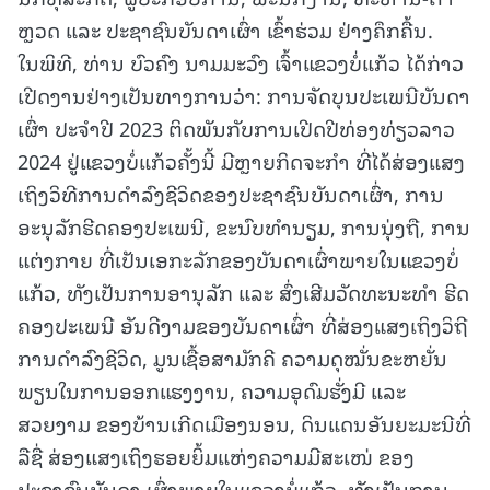
ຫຼວດ ແລະ ປະຊາຊົນບັນດາເຜົ່າ ເຂົ້າຮ່ວມ ຢ່າງຄຶກຄື້ນ.
ໃນພິທີ, ທ່ານ ບົວຄົງ ນາມມະວົງ ເຈົ້າແຂວງບໍ່ແກ້ວ ໄດ້ກ່າວ
ເປີດງານຢ່າງເປັນທາງການວ່າ: ການຈັດບຸນປະເພນີບັນດາ
ເຜົ່າ ປະຈໍາປີ 2023 ຕິດພັນກັບການເປີດປີທ່ອງທ່ຽວລາວ
2024 ຢູ່ແຂວງບໍ່ແກ້ວຄັ້ງນີ້ ມີຫຼາຍກິດຈະກໍາ ທີ່ໄດ້ສ່ອງແສງ
ເຖິງວິທີການດໍາລົງຊີວິດຂອງປະຊາຊົນບັນດາເຜົ່າ, ການ
ອະນຸລັກຮີດຄອງປະເພນີ, ຂະນົບທໍານຽມ, ການນຸ່ງຖື, ການ
ແຕ່ງກາຍ ທີ່ເປັນເອກະລັກຂອງບັນດາເຜົ່າພາຍໃນແຂວງບໍ່
ແກ້ວ, ທັງເປັນການອານຸລັກ ແລະ ສົ່ງເສີມວັດທະນະທໍາ ຮີດ
ຄອງປະເພນີ ອັນດີງາມຂອງບັນດາເຜົ່າ ທີ່ສ່ອງແສງເຖິງວິຖີ
ການດໍາລົງຊີວິດ, ມູນເຊື້ອສາມັກຄີ ຄວາມດຸໝັ່ນຂະຫຍັ່ນ
ພຽນໃນການອອກແຮງງານ, ຄວາມອຸດົມຮັ່ງມີ ແລະ
ສວຍງາມ ຂອງບ້ານເກີດເມືອງນອນ, ດິນແດນອັນຍະມະນີທີ່
ລືຊື່ ສ່ອງແສງເຖິງຮອຍຍິ້ມແຫ່ງຄວາມມີສະເໜ່ ຂອງ
ປະຊາຊົນບັນດາ ເຜົ່າພາຍໃນແຂວງບໍ່ແກ້ວ, ທັງເປັນການ