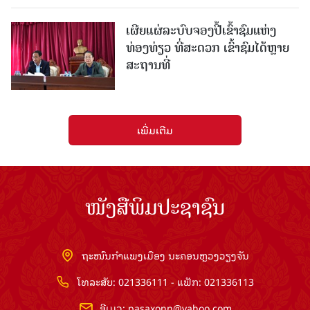
ເຜີຍແຜ່ລະບົບຈອງປີ້ເຂົ້າຊົມແຫ່ງ
ທ່ອງທ່ຽວ ທີ່ສະດວກ ເຂົ້າຊົມໄດ້ຫຼາຍ
ສະຖານທີ່
ເພີ່ມເຕີມ
ໜັງສືພິມປະຊາຊົນ
ຖະໜົນກຳແພງເມືອງ ນະຄອນຫຼວງວຽງຈັນ
ໂທລະສັບ: 021336111 - ແຟັກ: 021336113
ອີເມວ:
pasaxonn@yahoo.com