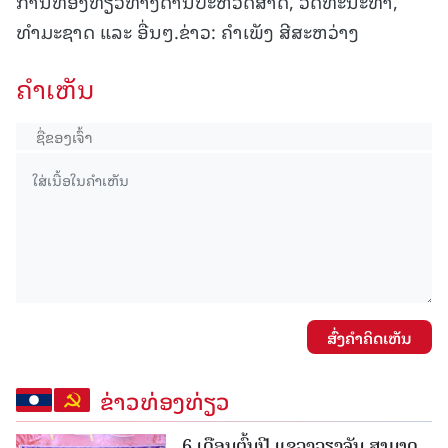
ການທ່ອງທ່ຽວທາງດ້ານປະຫວັດສາດ, ວັດທະນະທໍາ,
ທໍາມະຊາດ ແລະ ອື່ນໆ.ຂ່າວ: ຄໍາເພັງ ສີສະຫວ່າງ
ຄໍາເຫັນ
ສົ່ງຄໍາຄິດເຫັນ
ຂ່າວທ່ອງທ່ຽວ
6 ເດືອນຕົ້ນປີ ແຂວງວຽງຈັນ ສາມາດ