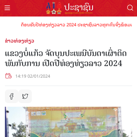
ຕ້ອນຮັບປີທ່ອງທ່ຽວລາວ 2024 ປະຊາຊົນລາວທຸກຄົນຈົ່ງພ້ອມເປັນເຈົ້າ
ຂ່າວທ່ອງທ່ຽວ
ແຂວງບໍ່ແກ້ວ ຈັດບຸນປະເພນີບັນດາເຜົ່າຕິດ
ພັນກັບການ ເປີດປີທ່ອງທ່ຽວລາວ 2024
14:19 02/01/2024