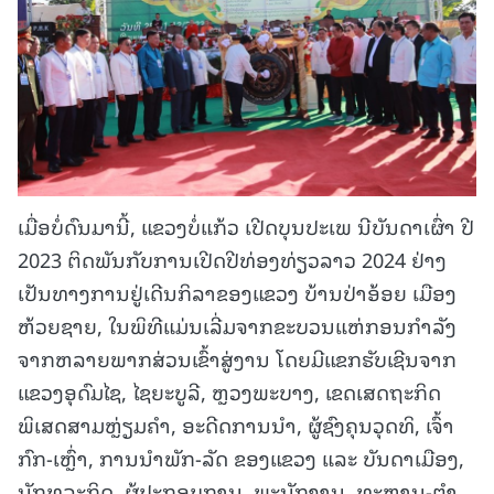
ເມື່ອບໍ່ດົນມານີ້, ແຂວງບໍ່ແກ້ວ ເປີດບຸນປະເພ ນີບັນດາເຜົ່າ ປີ
2023 ຕິດພັນກັບການເປີດປີທ່ອງທ່ຽວລາວ 2024 ຢ່າງ
ເປັນທາງການຢູ່ເດີນກິລາຂອງແຂວງ ບ້ານປ່າອ້ອຍ ເມືອງ
ຫ້ວຍຊາຍ, ໃນພິທີແມ່ນເລີ່ມຈາກຂະບວນແຫ່ກອນກໍາລັງ
ຈາກຫລາຍພາກສ່ວນເຂົ້າສູ່ງານ ໂດຍມີແຂກຮັບເຊີນຈາກ
ແຂວງອຸດົມໄຊ, ໄຊຍະບູລີ, ຫຼວງພະບາງ, ເຂດເສດຖະກິດ
ພິເສດສາມຫຼ່ຽມຄໍາ, ອະດີດການນໍາ, ຜູ້ຊົງຄຸນວຸດທິ, ເຈົ້າ
ກົກ-ເຫຼົ່າ, ການນໍາພັກ-ລັດ ຂອງແຂວງ ແລະ ບັນດາເມືອງ,
ນັກທຸລະກິດ, ຜູ້ປະກອບການ, ພະນັກງານ, ທະຫານ-ຕໍາ