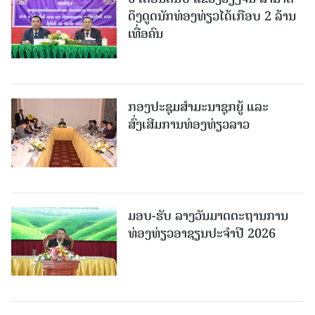
ດຶງດູດນັກທ່ອງທ່ຽວໄດ້ເກືອບ 2 ລ້ານ
ເທື່ອຄົນ
ກອງປະຊຸມສຳມະນາຊຸກຍູ້ ແລະ
ສົ່ງເສີມການທ່ອງທ່ຽວລາວ
ມອບ-ຮັບ ລາງວັນມາດຕະຖານການ
ທ່ອງທ່ຽວອາຊຽນປະຈຳປີ 2026