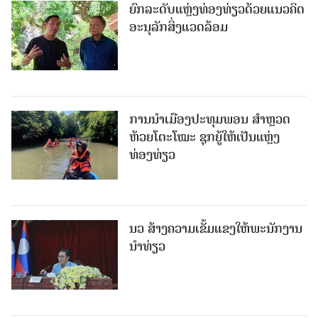
ຍົກລະດັບແຫຼ່ງທ່ອງທ່ຽວດ້ວຍແນວຄິດ
ອະນຸລັກສິ່ງແວດລ້ອມ
ການນຳເມືອງປະທຸມພອນ ສຳຫຼວດ
ຫ້ວຍໂຕະໂໝະ ຊຸກຍູ້ໃຫ້ເປັນແຫຼ່ງ
ທ່ອງທ່ຽວ
ນວ ສ້າງຄວາມເຂັ້ມແຂງໃຫ້ພະນັກງານ
ນຳທ່ຽວ