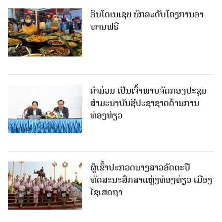
ອິນໂດເນເຊຍ ຍົກລະດັບໂຄງການອາ
ຫານຟຣີ
ຄໍາມ່ວນ ເປັນເຈົ້າພາບຈັດກອງປະຊຸມ
ສຳມະນາບັນຊີປະຊາຊາດດ້ານການ
ທ່ອງທ່ຽວ
ຜູ້ເຂົ້າປະກວດນາງສາວອັດຕະປື
ທັດສະນະສຶກສາແຫຼ່ງທ່ອງທ່ຽວ ເມືອງ
ໄຊເສດຖາ