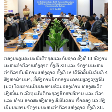
ກອງປະຊຸມຄະນະຮັບຜິດຊອບລະດັບຊາດ ຄັ້ງທີ III ຈັດງານ
ມະຫະກຳກິລາແຫ່ງຊາດ ຄັ້ງທີ XII ແລະ ຈັດງານມະຫະ
ກໍາກິລາຄົນພິການແຫ່ງຊາດ ຄັ້ງທີ IV ໄດ້ຈັດຂຶ້ນໃນວັນທີ 4
ສິງຫາຜ່ານມາ, ທີ່ອົງການປົກຄອງນະຄອນຫຼວງວຽງຈັນ
(ນວ) ໂດຍການເປັນປະທານຮ່ວມຂອງທ່ານ ທອງສະລິດ
ມັງໜໍ່ເມກ ລັດຖະມົນຕີກະຊວງສຶກສາທິການ ແລະ ກິລາ
ແລະ ທ່ານ ອາດສະພັງທອງ ສີພັນດອນ ເຈົ້າຄອງ ນວ ທັງ
ເປັນປະທານຈັດງານມະຫະກຳກິລາແຫ່ງຊາດ ຄັ້ງທີ XII.