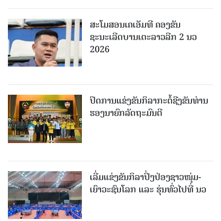
ສະໂມສອນເຄເອັມທີ ຄອງຂັນ
ຊະນະເລີດບານເຕະລາວລີກ 2 ນວ
2026
ປິດການແຂ່ງຂັນກິລາກະຕໍ້ຊີງຂັນທ່ານ
ຮອງນາຍົກລັດຖະມົນຕີ
ເລີ່ມແຂ່ງຂັນກິລາປິ່ງປ່ອງຊາວໜຸ່ມ-
ເຍົາວະຊົນໂລກ ແລະ ຮຸ່ນທົ່ວໄປທີ່ ນວ