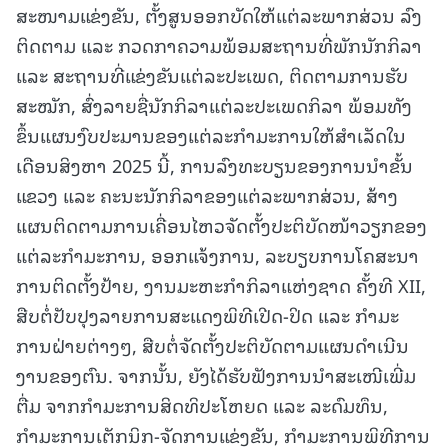
ສະໜາມແຂ່ງຂັນ, ຕັ້ງສູນອອກບັດໃຫ້ແຕ່ລະພາກສ່ວນ ລົງ
ຕິດຕາມ ແລະ ກວດກາຄວາມພ້ອມສະຖານທີ່ພັກນັກກິລາ
ແລະ ສະຖານທີ່ແຂ່ງຂັນແຕ່ລະປະເພດ, ຕິດຕາມການຮັບ
ສະໝັກ, ສົ່ງລາຍຊື່ນັກກິລາແຕ່ລະປະເພດກິລາ ພ້ອມທັງ
ຂຶ້ນແຜນງົບປະມານຂອງແຕ່ລະກຳມະການໃຫ້ສໍາເລັດໃນ
ເດືອນສິງຫາ 2025 ນີ້, ການລົງທະບຽນຂອງການນໍາຂັ້ນ
ແຂວງ ແລະ ຄະນະນັກກິລາຂອງແຕ່ລະພາກສ່ວນ, ສ້າງ
ແຜນຕິດຕາມການເຄື່ອນໄຫວຈັດຕັ້ງປະຕິບັດໜ້າວຽກຂອງ
ແຕ່ລະກຳມະການ, ອອກແຈ້ງການ, ລະບຽບການໂຄສະນາ
ການຕິດຕັ້ງປ້າຍ, ງານມະຫະກຳກິລາແຫ່ງຊາດ ຄັ້ງທີ XII,
ສືບຕໍ່ປັບປຸງລາຍການສະແດງພິທີເປີດ-ປິດ ແລະ ກຳມະ
ການຝ່າຍຕ່າງໆ, ສືບຕໍ່ຈັດຕັ້ງປະຕິບັດຕາມແຜນດໍາເນີນ
ງານຂອງຕົນ. ຈາກນັ້ນ, ຍັງໄດ້ຮັບຟັງການນໍາສະເໜີເພີ່ມ
ຕື່ມ ຈາກກຳມະການສິດທິປະໂຫຍດ ແລະ ລະດົມທຶນ,
ກຳມະການເຕັກນິກ-ຈັດການແຂ່ງຂັນ, ກຳມະການພິທີການ