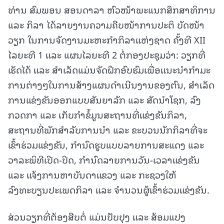
ທ່ານ ສົມພອນ ສອນດາລາ ຫົວໜ້າພະແນກສຶກສາທິການ
ແລະ ກິລາ ໄດ້ລາຍງານຄວາມຄືບໜ້າການປະຕິ ບັດໜ້າ
ວຽກ ໃນການຈັດງານມະຫະກຳກິລາແຫ່ງຊາດ ຄັ້ງທີ XII
ໄລຍະທີ 1 ແລະ ແຜນໄລຍະທີ 2 ຕໍ່ກອງປະຊຸມວ່າ: ວຽກທີ່
ເຮັດໄດ້ ແລະ ສໍາເລັດແມ່ນຈັດຝຶກອົບຮົມເພື່ອແນະນໍາກໍາມະ
ການຕ່າງໆໃນການສ້າງແຜນດໍາເນີນງານຂອງຕົນ, ສໍາເລັດ
ການແຂ່ງຂັນອອກແບບສັນຍາລັກ ແລະ ສັດນໍາໂຊກ, ລົງ
ກວດກາ ແລະ ເກັບກຳຂໍ້ມູນສະຖານທີ່ແຂ່ງຂັນກິລາ,
ສະຖານທີ່ພັກສໍາລັບການນໍາ ແລະ ຂະບວນນັກກິລາທີ່ຈະ
ເຂົ້າຮ່ວມແຂ່ງຂັນ, ກຳນົດຮູບແບບລາຍການສະແດງ ແລະ
ວາລະພິທີເປີດ-ປິດ, ກຳນົດລາຍການວັນ-ເວລາແຂ່ງຂັນ
ແລະ ແຈ້ງການຫາບັນດາແຂວງ ແລະ ກະຊວງໃຫ້
ລົງທະບຽນປະເພດກິລາ ແລະ ຈໍານວນຜູ້ເຂົ້າຮ່ວມແຂ່ງຂັນ.
ສ່ວນວຽກທີ່ຕ້ອງສືບຕໍ່ ແມ່ນປັບປຸງ ແລະ ສ້ອມແປງ