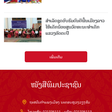
ສຳເລັດຊຸດອົບຮົມດົນຕີພື້ນເມືອງລາວ
ໃຫ້ເດັກນ້ອຍສູນວັດທະນະທຳເດັກ
ແຂວງອັດຕະປື
ເພີ່ມເຕີມ
ໜັງສືພິມປະຊາຊົນ
ຖະໜົນກຳແພງເມືອງ ນະຄອນຫຼວງວຽງຈັນ
ໂທລະສັບ: 021336111 - ແຟັກ: 021336113