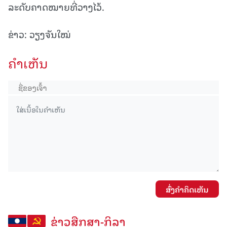
ລະດັບຄາດໝາຍທີ່ວາງໄວ້.
ຂ່າວ: ວຽງຈັນໃໝ່
ຄໍາເຫັນ
ສົ່ງຄໍາຄິດເຫັນ
ຂ່າວສືກສາ-ກິລາ