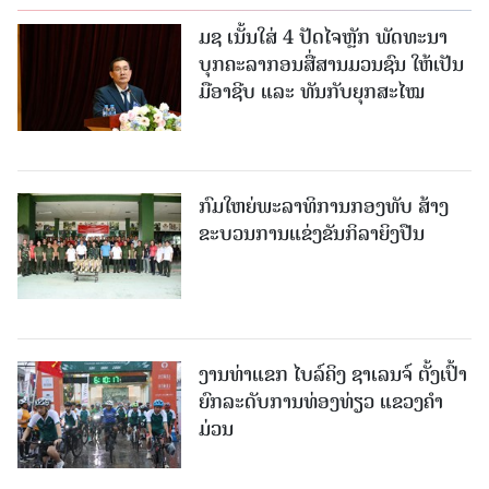
ມຊ ເນັ້ນໃສ່ 4 ປັດໄຈຫຼັກ ພັດທະນາ
ບຸກຄະລາກອນສື່ສານມວນຊົນ ໃຫ້ເປັນ
ມືອາຊີບ ແລະ ທັນກັບຍຸກສະໄໝ
ກົມໃຫຍ່ພະລາທິການກອງທັບ ສ້າງ
ຂະບວນການແຂ່ງຂັນກິລາຍິງປືນ
ງານທ່າແຂກ ໄບລ໌ຄິງ ຊາເລນຈ໌ ຕັ້ງເປົ້າ
ຍົກລະດັບການທ່ອງທ່ຽວ ແຂວງຄໍາ
ມ່ວນ