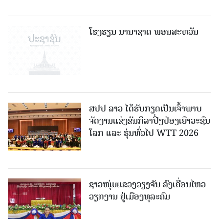
ໂຮງຮຽນ ນານາຊາດ ພອນສະຫວັນ
ສປປ ລາວ ໄດ້ຮັບກຽດເປັນເຈົ້າພາບ
ຈັດງານແຂ່ງຂັນກິລາປິ່ງປ່ອງເຍົາວະຊົນ
ໂລກ ແລະ ຮຸ່ນທົ່ວໄປ WTT 2026
ຊາວໜຸ່ມແຂວງວຽງຈັນ ລົງເຄື່ອນໄຫວ
ວຽກງານ ຢູ່ເມືອງທຸລະຄົມ