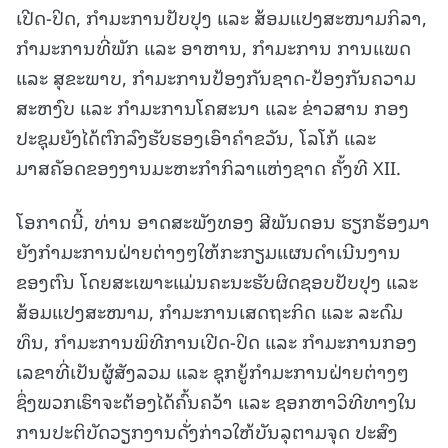
ເປີດ-ປິດ, ກໍາມະການປັບປຸງ ແລະ ສ້ອມແປງສະໜາມກິລາ,
ກຳມະການທີ່ພັກ ແລະ ອາຫານ, ກຳມະການ ການແພດ
ແລະ ສຸຂະພາບ, ກຳມະການປ້ອງກັນຊາດ-ປ້ອງກັນຄວາມ
ສະຫງົບ ແລະ ກຳມະການໂຄສະນາ ແລະ ຂ່າວສານ ກອງ
ປະຊຸມຍັງໄດ້ຕົກລົງຮັບຮອງເອົາຄໍາຂວັນ, ໂລໂກ້ ແລະ
ມາສຄັອດຂອງງານມະຫະກຳກິລາແຫ່ງຊາດ ຄັ້ງທີ XII.
ໂອກາດນີ້, ທ່ານ ອາດສະພັງທອງ ສີພັນດອນ ຮຽກຮ້ອງມາ
ຍັງກໍາມະການຝ່າຍຕ່າງໆໃຫ້ກະກຽມແຜນດໍາເນີນງານ
ຂອງຕົນ ໂດຍສະເພາະແມ່ນຄະນະຮັບຜິດຊອບປັບປຸງ ແລະ
ສ້ອມແປງສະໜາມ, ກຳມະການເສດຖະກິດ ແລະ ລະດົມ
ທຶນ, ກຳມະການພິທີການເປີດ-ປິດ ແລະ ກຳມະການກອງ
ເລຂາທີ່ເປັນຜູ້ສັງລວມ ແລະ ຊຸກຍູ້ກຳມະການຝ່າຍຕ່າງໆ
ຊຶ່ງພວກເຮົາຈະຕ້ອງໄດ້ຄົ້ນຄວ້າ ແລະ ຊອກຫາວິທີທາງໃນ
ການປະຕິບັດວຽກງານດັ່ງກ່າວໃຫ້ບັນລຸຕາມຈຸດ ປະສົງ