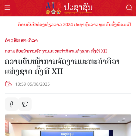
ຕ້ອນຮັບປີທ່ອງທ່ຽວລາວ 2024 ປະຊາຊົນລາວທຸກຄົນຈົ່ງພ້ອມເປັນເຈົ້າພາ
ຂ່າວສືກສາ-ກິລາ
ຄວາມຄືບໜ້າການຈັດງານມະຫະກຳກິລາແຫ່ງຊາດ ຄັ້ງທີ XII
ຄວາມຄືບໜ້າການຈັດງານມະຫະກຳກິລາ
ແຫ່ງຊາດ ຄັ້ງທີ XII
13:59 05/08/2025