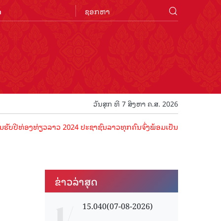
n
ວັນສຸກ ທີ 7 ສິງຫາ ຄ.ສ. 2026
ທ່ອງທ່ຽວລາວ 2024 ປະຊາຊົນລາວທຸກຄົນຈົ່ງພ້ອມເປັນເຈົ້າພາບທີ່ດີ ຕ້ອນຮັບ
ຂ່າວ​ລ່າ​ສຸດ
15.040(07-08-2026)