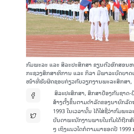
ກົມພະລະ ແລະ ສິລະປະສຶກສາ ຂຽນຕົວອັກສອນຫຍໍ
ກະຊວງສຶກສາທິການ ແລະ ກິລາ ມີພາລະບົດບາດເ
ໜ້າທີ່ຮັບຜິດຊອບກ່ຽວກັບວຽກງານພະລະສຶກສາ,
ສິລະປະສຶກສາ, ສຶກສາປ້ອງກັນຊາດ-ປ
ສ້າງຕັ້ງຂຶ້ນຕາມດຳລັດຂອງນາຍົກລັດ
1993 ໃນເວລານັ້ນ ໄດ້ໃສ່ຊື່ວ່າກົມພ
ບັນດາພະນັກງານພາຍໃນກົມໄດ້ຖືກສັບຊ້
ໆ ເຖິງແນວໃດກໍຕາມມາຮອດປີ 1999 ກ