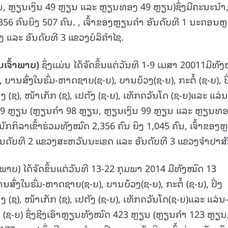
, ຫຼຽນເງິນ 49 ຫຼຽນ ແລະ ຫຼຽນທອງ 49 ຫຼຽນ)ຊຶ່ງມີຄະນະນຳ,
356 ຄົນຍິງ 507 ຄົນ. , ເຈົ້າຂອງຫຼຽນຄຳ ອັນດັບທີ 1 ນະຄອນຫ
 ແລະ ອັນດັບທີ 3 ແຂວງບໍລິຄຳໄຊ.
ັນເຈົ້າພາບ
)
ຊຶ່ງແມ່ນ ໄດ້ຈັດຂຶ້ນແຕ່ວັນທີ 1-9 ເມສາ 20011ມີທັ
ບານສົ່ງໃນຮົ່ມ-ຫາດຊາຍ(ຊ-ຍ), ບານບ້ວງ(ຊ-ຍ), ກະຕໍ້ (ຊ-ຍ), ປິ
 (ຊ), ໜ້າເກັກ (ຊ), ເປຕັງ (ຊ-ຍ), ເທັກຄວັນໂດ (ຊ-ຍ)ແລະ ແລ່ນ
319 ຫຼຽນ (ຫຼຽນຄຳ 98 ຫຼຽນ, ຫຼຽນເງິນ 99 ຫຼຽນ ແລະ ຫຼຽນທ
ນັກກິລາເຂົ້າຮ່ວມທັງໝົດ 2,356 ຄົນ ຍິງ 1,045 ຄົນ, ເຈົ້າຂອງຫ
ັນດັບທີ 2 ແຂວງສະຫວັນນະເຂດ ແລະ ອັນດັບທີ 3 ແຂວງຈຳປາສັ
້າພາບ) ໄດ້ຈັດຂຶ້ນແຕ່ວັນທີ 13-22 ກຸມພາ 2014 ມີທັງໝົດ 13
ສົ່ງໃນຮົ່ມ-ຫາດຊາຍ(ຊ-ຍ), ບານບ້ວງ(ຊ-ຍ), ກະຕໍ້ (ຊ-ຍ), ປິ່ງ
 (ຊ), ໜ້າເກັກ (ຊ), ເປຕັງ (ຊ-ຍ), ເທັກຄວັນໂດ(ຊ-ຍ)ແລະ ແລ່ນ
 (ຊ-ຍ) ຊຶ່ງຊີງເອົາຫຼຽນທັງໝົດ 423 ຫຼຽນ (ຫຼຽນຄຳ 123 ຫຼຽນ