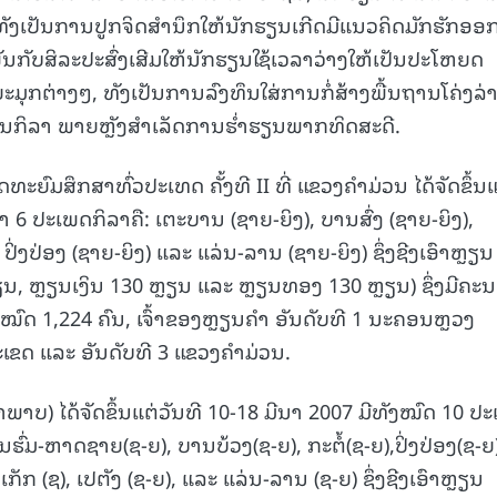
ເປັນການປູກຈິດສຳນຶກໃຫ້ນັກຮຽນເກີດມີແນວຄິດມັກຮັກອອກ
ັນກັບສິລະປະສົ່ງເສີມໃຫ້ນັກຮຽນໃຊ້ເວລາວ່າງໃຫ້ເປັນປະໂຫຍດ
ມຸກຕ່າງໆ, ທັງເປັນການລົງທຶນໃສ່ການກໍ່ສ້າງພື້ນຖານໂຄ່ງລ່
ຼິ້ນກິລາ ພາຍຫຼັງສຳເລັດການຮ່ຳຮຽນພາກທິດສະດີ.
ົມສຶກສາທົ່ວປະເທດ ຄັ້ງທີ II ທີ່ ແຂວງຄຳມ່ວນ ໄດ້ຈັດຂຶ້ນແ
 6 ປະເພດກິລາຄື: ເຕະບານ (ຊາຍ-ຍິງ), ບານສົ່ງ (ຊາຍ-ຍິງ),
 ປິ່ງປ່ອງ (ຊາຍ-ຍິງ) ແລະ ແລ່ນ-ລານ (ຊາຍ-ຍິງ) ຊຶ່ງຊີງເອົາຫຼຽນ
ນ, ຫຼຽນເງິນ 130 ຫຼຽນ ແລະ ຫຼຽນທອງ 130 ຫຼຽນ) ຊຶ່ງມີຄະນ
ທັງໝົດ 1,224 ຄົນ, ເຈົ້າຂອງຫຼຽນຄຳ ອັນດັບທີ 1 ນະຄອນຫຼວງ
ເຂດ ແລະ ອັນດັບທີ 3 ແຂວງຄຳມ່ວນ.
າພາບ) ໄດ້ຈັດຂຶ້ນແຕ່ວັນທີ 10-18 ມີນາ 2007 ມີທັງໝົດ 10 ປ
ນຮົ່ມ-ຫາດຊາຍ(ຊ-ຍ), ບານບ້ວງ(ຊ-ຍ), ກະຕໍ້(ຊ-ຍ),ປິ່ງປ່ອງ(ຊ-ຍ
ັກ (ຊ), ເປຕັງ (ຊ-ຍ), ແລະ ແລ່ນ-ລານ (ຊ-ຍ) ຊຶ່ງຊີງເອົາຫຼຽນ