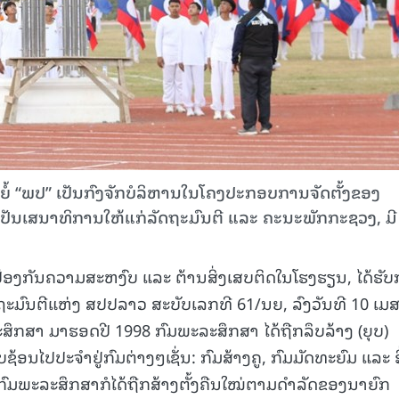
້ “ພປ” ເປັນກົງຈັກບໍລິຫານໃນໂຄງປະກອບການຈັດຕັ້ງຂອງ
ປັນເສນາທິການໃຫ້ແກ່ລັດຖະມົນຕີ ແລະ ຄະນະພັກກະຊວງ, ມີ
້ອງກັນຄວາມສະຫງົບ ແລະ ຕ້ານສິ່ງເສບຕິດໃນໂຮງຮຽນ, ໄດ້ຮັ
ຖະມົນຕີແຫ່ງ ສປປລາວ ສະບັບເລກທີ 61/ນຍ, ລົງວັນທີ 10 ເມ
ະລະສຶກສາ ມາຮອດປີ 1998 ກົມພະລະສຶກສາ ໄດ້ຖືກລຶບລ້າງ (ຍຸບ)
ອນໄປປະຈຳຢູ່ກົມຕ່າງໆເຊັ່ນ: ກົມສ້າງຄູ, ກົມມັດທະຍົມ ແລະ ອ
ົມພະລະສຶກສາກໍໄດ້ຖືກສ້າງຕັ້ງຄືນໃໝ່ຕາມດຳລັດຂອງນາຍົກ