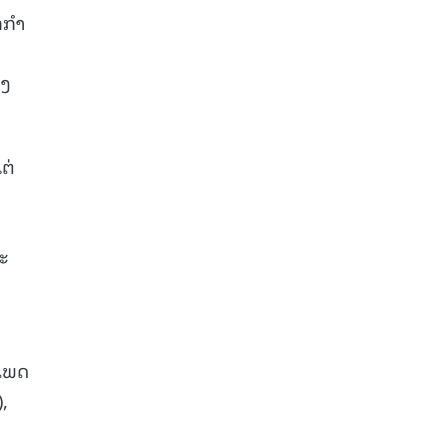
ກໍາ
າງ
ຕ່
ະ
ະເພດ
),