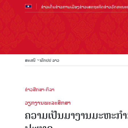
ຂ່າວເດັ່ນ
ຂ່າວການເມືອງ
ຂ່າວເສດຖະກິດ
ຂ່າວວັດທະນະທ
ສະເໜີ
ພັກປປ ລາວ
ຂ່າວສືກສາ-ກິລາ
ວຽກງານພະລະສຶກສາ
ຄວາມເປັນມາງານມະຫະກຳກິ