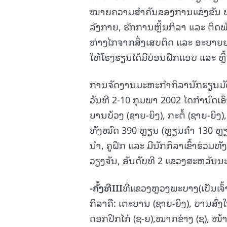
ໝາຍຄວາມສຳຄັນຂອງການແຂ່ງຂັນ ທັງ
ລັງກາຍ, ຮັກການຫຼິ້ນກິລາ ແລະ ຕິດພ
ຫ່າງໄກຈາກສິ່ງເສບຕິດ ແລະ ອະບາຍຍະ
ໃຫ້ໂຮງຮຽນໄດ້ມີບ່ອນຝຶກແອບ ແລະ ຫ
ການຈັດງານມະຫະກຳກິລານັກຮຽນມັດທະຍ
ວັນທີ 2-10 ກຸມພາ 2002 ໄດກຳນົດເອົາ
ບານບ້ວງ (ຊາຍ-ຍິງ), ກະຕໍ້ (ຊາຍ-ຍິງ),
ທັງໝົດ 390 ຫຼຽນ (ຫຼຽນຄຳ 130 ຫຼຽ
ນຳ, ຄູຝຶກ ແລະ ມີນັກກິລາເຂົ້າຮ່ວມ
ວຽງຈັນ, ອັນດັບທີ 2 ແຂວງສະຫວັນນະ
-
ຄັ້ງທີ
III
ທີ່ແຂວງຫຼວງພະບາງ(ເປັນເຈົ້
ກິລາຄື: ເຕະບານ (ຊາຍ-ຍິງ), ບານສົ່ງໃ
ດອກປີກໄກ່ (ຊ-ຍ),ໝາກຂ່າງ (ຊ), ໜ້າເກ