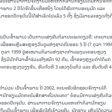
ໄລຍະຜ່ານມາການຈັດງານມະຫະກຳກິລານັກຮຽນໄດ້ມີການຈັດຕັ້
້າພາບ 2 ປີໃດຈັດຂຶ້ນເທື່ອໜຶ່ງ ໂດຍໄດ້ຮັບການອະນຸມັດ ແລະ
ັດຈຸບັນນີ້ໄດ້ສໍາເລັດໄປແລ້ວ 5 ຄັ້ງ ຊຶ່ງມີລາຍລະອຽດດັ່ງຕໍ
(ເປັນເຈົ້າພາບ) ເປັນການແຂ່ງຂັນກິລາປະເພດດຽວຄື: ເຕະບານ
ເພື່ອສະເຫຼີມສະຫຼອງວັນຄູແຫ່ງຊາດຄົບຮອບ 5 ປີ (7 ຕຸລາ 199
ທີ 5-7 ຕຸລາ 1999 ຢູ່ສະໜາມກິລາແຫ່ງຊາດກໍາແພງນະຄອນຫຼວງ
 ຊຶ່ງມີນັກກິລາເຂົ້າຮ່ວມທັງໝົດ 92 ຄົນ, ເຈົ້າຂອງຫຼຽນຄຳໄດ້ແກ່
ະຄອນຫຼວງວຽງຈັນ, ອັນດັບທີ 3 ແຂວງບໍ່ແກ້ວ ແລະ ອັນດັບທີ 4
ງຄໍາມ່ວນ ເປັນເຈົ້າພາບ ປີ 2002, ຄະນະຮັບຜິດຊອບຈັດງານໄດ້
ິລານັກຮຽນມັດທະຍົມສຶກສາທົ່ວປະເທດ" ຍ້ອນມີການແຂ່ງຂັນກິລ
ີ້ຈົນມາຮອດປັດຈຸບັນ. ຜ່ານມາການຈັດງານມະຫະກຳກິລານັກຮຽນ
ນເປັນເຈົ້າພາບ ເພື່ອເຮັດໃຫ້ເຍົາວະຊົນ, ນັກຮຽນ ເຫັນໄດ້ຄວາ