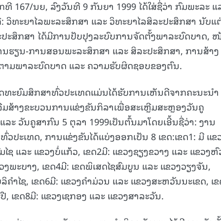
ີ 167/ນຍ, ລົງວັນທີ 9 ກັນຍາ 1999 ໄດ້ໃສ່ຊື່ວ່າ ກົມພະລະ ແ
15.040(07-08-20
ບຄື: ວິທະຍາໄລພະລະສຶກສາ ແລະ ວິທະຍາໄລສິລະປະສຶກສາ ນັບແຕ່
ະປະສຶກສາ ໄດ້ມີການປັບປຸງລະບົບການຈັດຕັ້ງພາລະບົດບາດ, ໜ້
ນການຮຽນ-ການສອນພະລະສຶກສາ ແລະ ສິລະປະສຶກສາ, ການສ້າງ
 ຕາມພາລະບົດບາດ ແລະ ຄວາມຮັບຜິດຊອບຂອງຕົນ.
ທະຍົມສຶກສາທົ່ວປະເທດແມ່ນໄດ້ຮັບການເຫັນດີຈາກຄະນະນໍາ
ີ່ມສ້າງຂະບວນການແຂ່ງຂັນກິລາເພື່ອສະເຫຼີມສະຫຼອງວັນຄູ
ລະ ວັນຄູສາກົນ 5 ຕຸລາ 1999ເປັນຕົ້ນມາໂດຍເອີ້ນຊື່ວ່າ: ງານ
ົ່ວປະເທດ, ການແຂ່ງຂັນໄດ້ແບ່ງອອກເປັນ 8 ເຂດ:ເຂດ1: ມີ ແຂ
ດົມໄຊ ແລະ ແຂວງບໍ່ແກ້ວ, ເຂດ2ມີ: ແຂວງຊຽງຂວາງ ແລະ ແຂວງຫົ
ຫຼວງພະບາງ, ເຂດ4ມີ: ເຂດພິເສດໄຊສົມບູນ ແລະ ແຂວງວຽງຈັນ,
ລິຄໍາໄຊ, ເຂດ6ມີ: ແຂວງຄໍາມ່ວນ ແລະ ແຂວງສະຫວັນນະເຂດ, ເຂ
ປື, ເຂດ8ມີ: ແຂວງເຊກອງ ແລະ ແຂວງສາລະວັນ.