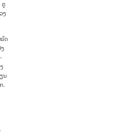
 ຄູ
ຼວງ
ງໝົດ
່ງ
-
ອງ
ຼຽນ
ກ.
-
,