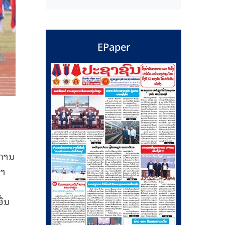
EPaper
ບການ
ສາ
ື່ນ