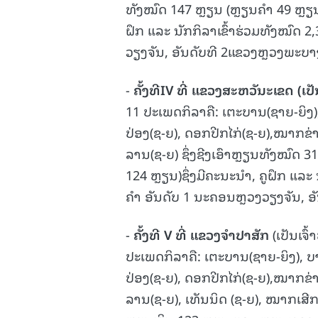
ທັງໝົດ 147 ຫຼຽນ (ຫຼຽນຄຳ 49 ຫຼຽນ
ຝຶກ ແລະ ນັກກິລາເຂົ້າຮ່ວມທັງໝົດ 2,
ວຽງຈັນ, ອັນດັບທີ 2ແຂວງຫຼວງພະບາງ
-
ຄັ້ງທີ
IV
ທີ່ ແຂວງສະຫວັນະເຂດ
(
ເປ
11 ປະເພດກິລາຄື: ເຕະບານ(ຊາຍ-ຍິງ), 
ປ່ອງ(ຊ-ຍ), ດອກປີກໄກ່(ຊ-ຍ),ໝາກຂ່າງ
ລານ(ຊ-ຍ) ຊຶ່ງຊີງເອົາຫຼຽນທັງໝົດ 
124 ຫຼຽນ)ຊຶ່ງມີຄະນະນຳ, ຄູຝຶກ ແລະ 
ຄຳ ອັນດັບ 1 ນະຄອນຫຼວງວຽງຈັນ, ອ
-
ຄັ້ງທີ
V
ທີ່ ແຂວງຈຳປາສັກ
(ເປັນເຈົ
ປະເພດກິລາຄື: ເຕະບານ(ຊາຍ-ຍິງ), ບານ
ປ່ອງ(ຊ-ຍ), ດອກປີກໄກ່(ຊ-ຍ),ໝາກຂ່າງ
ລານ(ຊ-ຍ), ເທັນນິດ (ຊ-ຍ), ໝາກເສີກ