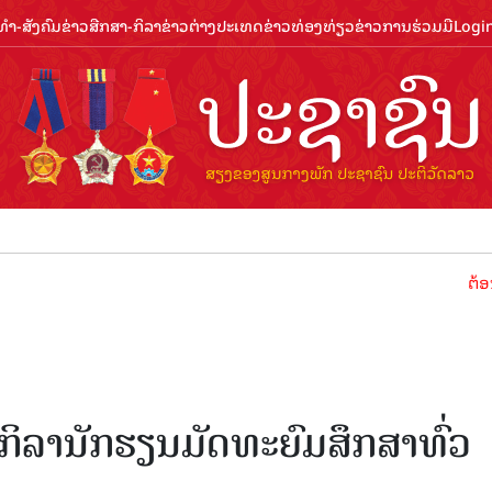
ຳ-ສັງຄົມ
ຂ່າວສືກສາ-ກິລາ
ຂ່າວຕ່າງປະເທດ
ຂ່າວທ່ອງທ່ຽວ
ຂ່າວການຮ່ວມມື
Logi
ຕ້ອນຮັບປີ
ລານັກຮຽນມັດທະຍົມສຶກສາທົ່ວ