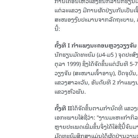
ການເຄື່ອນໄຫວແຂ່ງຂັນກິລານັກຮຽນ
ແຕ່ລະແຂວງ ມີການຜັດປ່ຽນກັນເປັນເຈົ
ສະໜອງງົບປະມານຈາກລັດຖະບານ, ມາຮອດປ
ນີ້:
ຄັ້ງທີ
I
ກໍາແພງນະຄອນຫຼວງວຽງຈັນ
ນັກຮຽນມັດທະຍົມ (ມ4-ມ5 ) ຈຸດປະສົງ
ຕຸລາ 1999) ຊຶ່ງໄດ້ຈັດຂຶ້ນແຕ່ວັນ
ວຽງຈັນ (ສະໜາມເຈົ້າອານຸ), ປັດຈຸບັນ,
ແຂວງສາລະວັນ, ອັນດັບທີ 2 ກໍາແພງນ
ແຂວງຫົວພັນ.
ຄັ້ງທີ
II
ໄດ້ຈັດຂຶ້ນຕາມກໍານົດທີ່ ແຂວ
ເອກະພາບໃສ່ຊື່ວ່າ: "ງານມະຫະກໍາກ
ຫຼາຍປະເພດເພີ່ມຂຶ້ນຈຶ່ງໄດ້ໃສ່ຊື່ນ
ມັດທະຍົມສຶກສາແມ່ນໄດ້ຜັດປ່ຽນວຽນກັ