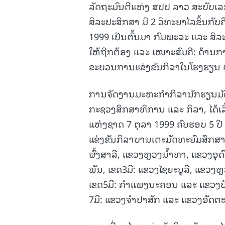
ລັດຖະມົນຕີແຫ່ງ ສປປ ລາວ ສະບັບເລກທ
ສິລະປະສຶກສາ ມີ 2 ວິທະຍາໄລຂຶ້ນກັ
1999 ເປັນຕົ້ນມາ ກົມພະລະ ແລະ ສິລ
ໃຫ້ຖືກຕ້ອງ ແລະ ເໝາະສົມຄື: ດ້າ
ຂະບວນການແຂ່ງຂັນກິລາໃນໂຮງຮຽນ
ການຈັດງານມະຫະກໍາກິລານັກຮຽນມັດ
ກະຊວງສຶກສາທິການ ແລະ ກິລາ, ໄດ້ເລ
ແຫ່ງຊາດ 7 ຕຸລາ 1999 ຄົບຮອບ 5 ປີ ແ
ແຂ່ງຂັນກິລາບານເຕະມັດທະຍົມສຶກສາທ
ຜົ້ງສາລີ, ແຂວງຫຼວງນໍ້າທາ, ແຂວງອຸ
ພັນ, ເຂດ3ມີ: ແຂວງໄຊຍະບູລີ, ແຂວງ
ເຂດ5ມີ: ກໍາແພງນະຄອນ ແລະ ແຂວງບໍ
7ມີ: ແຂວງຈໍາປາສັກ ແລະ ແຂວງອັດຕະ