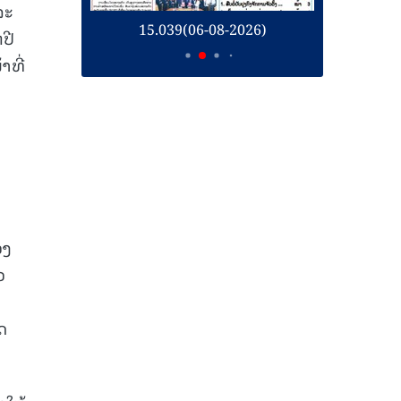
ລະ
26)
15.039(06-08-2026)
1
ປີ
າທີ່
ວງ
ວ
ດ