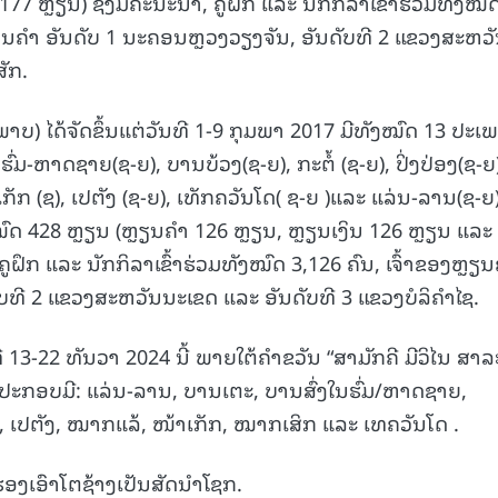
7 ຫຼຽນ) ຊຶ່ງມີຄະນະນຳ, ຄູຝຶກ ແລະ ນັກກິລາເຂົ້າຮ່ວມທັງໝົ
ງຫຼຽນຄຳ ອັນດັບ 1 ນະຄອນຫຼວງວຽງຈັນ, ອັນດັບທີ 2 ແຂວງສະຫວ
ັກ.
້າພາບ) ໄດ້ຈັດຂຶ້ນແຕ່ວັນທີ 1-9 ກຸມພາ 2017 ມີທັງໝົດ 13 ປະເ
ົ່ມ-ຫາດຊາຍ(ຊ-ຍ), ບານບ້ວງ(ຊ-ຍ), ກະຕໍ້ (ຊ-ຍ), ປິ່ງປ່ອງ(ຊ-ຍ
ັກ (ຊ), ເປຕັງ (ຊ-ຍ), ເທັກຄວັນໂດ( ຊ-ຍ )ແລະ ແລ່ນ-ລານ(ຊ-ຍ)
ງໝົດ 428 ຫຼຽນ (ຫຼຽນຄຳ 126 ຫຼຽນ, ຫຼຽນເງິນ 126 ຫຼຽນ ແລະ
ູຝຶກ ແລະ ນັກກິລາເຂົ້າຮ່ວມທັງໝົດ 3,126 ຄົນ, ເຈົ້າຂອງຫຼຽ
ບທີ 2 ແຂວງສະຫວັນນະເຂດ ແລະ ອັນດັບທີ 3 ແຂວງບໍລິຄໍາໄຊ.
ທີ 13-22 ທັນວາ 2024 ນີ້ ພາຍໃຕ້ຄໍາຂວັນ “ສາມັກຄີ ມີວິໄນ ສາລ
າ ປະກອບມີ: ແລ່ນ-ລານ, ບານເຕະ, ບານສົ່ງໃນຮົ່ມ/ຫາດຊາຍ,
ໄກ່, ເປຕັງ, ໝາກແລ້, ໜ້າເກັກ, ໝາກເສິກ ແລະ ເທຄວັນໂດ .
ຮອງເອົາໂຕຊ້າງເປັນສັດນໍາໂຊກ.