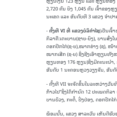
ຫຼຽນເງິນ 123 ຫຼຽນ ແລະ ຫຼຽນທອງ 17
2,720 ຄົນ ຍິງ 1,045 ຄົນ ເຈົ້າຂອ
ນະເຂດ ແລະ ອັນດັບທີ 3 ແຂວງ ຈຳປາສ
-
ຄັ້ງທີ
VI
ທີ່ ແຂວງບໍລິຄໍາໄຊ
(ເປັນເຈົ
ກິລາຄື:ເຕະບານ(ຊາຍ-ຍິງ), ບານສົ່ງໃນຮ
ດອກປີກໄກ່(ຊ-ຍ),ໝາກຂ່າງ (ຊ), ໜ້າເກ
ໝາກເສີກ (ຊ-ຍ) ຊຶ່ງຊີງເອົາຫຼຽນທັ
ຫຼຽນທອງ 176 ຫຼຽນ)ຊຶ່ງມີຄະນະນຳ, ຄ
ອັນດັບ 1 ນະຄອນຫຼວງວຽງຈັນ, ອັນດັ
- ຄັ້ງທີ VII ຈະຈັດຂຶ້ນໃນລະຫວ່າງວັນ
ກ້າວໄປ”ຊຶ່ງໄດ້ກໍານົດ 12 ປະເພດກິລ
ບານບ້ວງ, ກະຕໍ້, ປິ່ງປ່ອງ, ດອກປີກ
ພ້ອມນັ້ນ, ແຂວງ ສາລະວັນ ເຫັນດີຮັບ