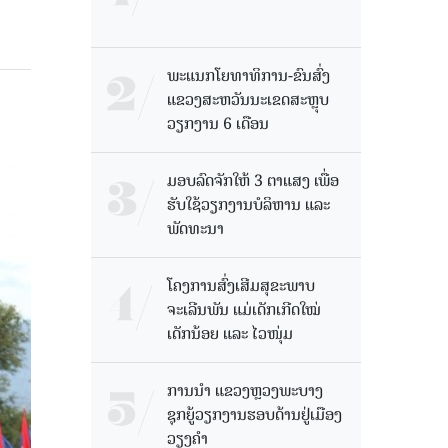
ພະແນກໂຍທາທິການ-ຂົນສົ່ງ
ແຂວງສະຫວັນນະເຂດສະຫຼຸບ
ວຽກງານ 6 ເດືອນ
ມອບລົດຈັກໃຫ້ 3 ຕາແສງ ເພື່ອ
ຮັບໃຊ້ວຽກງານບໍລິຫານ ແລະ
ພັດທະນາ
ໂຄງການສົ່ງເສີມສຸຂະພາບ
ຈະເລີນພັນ ແມ່ເດັກເກີດໃໝ່
ເດັກນ້ອຍ ແລະ ໄວໜຸ່ມ
ການນຳ ແຂວງຫຼວງພະບາງ
ຊຸກຍູ້ວຽກງານຮອບດ້ານຢູ່ເມືອງ
ວຽງຄໍາ