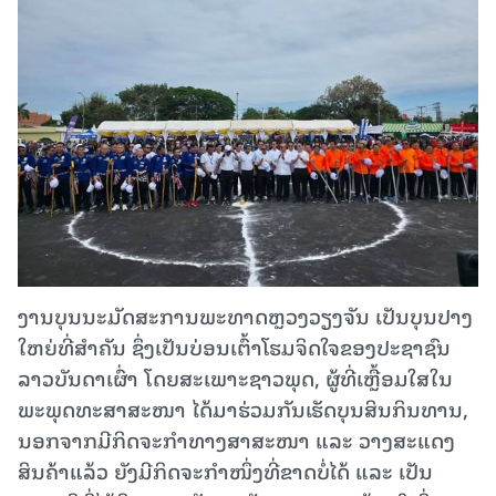
ງານບຸນນະມັດສະການພະທາດຫຼວງວຽງຈັນ ເປັນບຸນປາງ
ໃຫຍ່ທີ່ສຳຄັນ ຊຶ່ງເປັນບ່ອນເຕົ້າໂຮມຈິດໃຈຂອງປະຊາຊົນ
ລາວບັນດາເຜົ່າ ໂດຍສະເພາະຊາວພຸດ, ຜູ້ທີ່ເຫຼື້ອມໃສໃນ
ພະພຸດທະສາສະໜາ ໄດ້ມາຮ່ວມກັນເຮັດບຸນສິນກິນທານ,
ນອກຈາກມີກິດຈະກໍາທາງສາສະໜາ ແລະ ວາງສະແດງ
ສິນຄ້າແລ້ວ ຍັງມີກິດຈະກຳໜຶ່ງທີ່ຂາດບໍ່ໄດ້ ແລະ ເປັນ