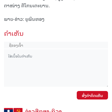
ຕາໜ່າງ ຄືໂກນເຕະບານ.
ພາບ-ຂ່າວ: ຍຸພິນທອງ
ຄໍາເຫັນ
ສົ່ງຄໍາຄິດເຫັນ
ຂ່າວສືກສາ-ກິລາ