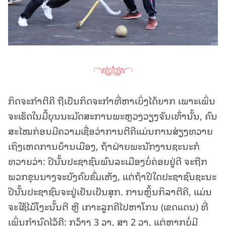
ກິດຈະກຳຕີຄີ ຖືເປັນກິດຈະກໍາທີ່ຫາເບິ່ງໄດ້ຍາກ ເພາະເພິ່ນ
ຈະເຮັດໃນມື້ບຸນນະມັດສະການພະຫຼວງວຽງຈັນເທົ່ານັ້ນ, ຄົນ
ສະໄໝກ່ອນມີຄວາມເຊື່ອວ່າການຕີຄີແມ່ນການສ່ຽງທວາຍ
ເຖິງເຫດການບ້ານເມືອງ, ຖ້າຝ່າຍພະນັກງານຊະນະກໍ
ທວາຍວ່າ: ປີນັ້ນປະຊາຊົນພົນລະເມືອງບໍ່ຄ່ອຍຢູ່ດີ ຈະຖືກ
ພວກຂຸນນາງຈະບັງຄົບຂົ່ມເຫັງ, ແຕ່ຖ້າປີໃດປະຊາຊົນຊະນະ
ປີນັ້ນປະຊາຊົນຈະຢູ່ເຢັນເປັນສຸກ. ການຫຼິ້ນກິລາຕີຄີ, ແມ່ນ
ຈະໃຊ້ໄມ້ໂງະນັ້ນຕີ ຫຼື ເກາະລູກຄີໄປຫາໂກນ (ເຂດແດນ) ທີ່
ເພິ່ນກຳນົດໄວ້ຄື: ກວ້າງ 3 ວາ, ສູງ 2 ວາ, ແຕ່ຫາກບໍ່ມີ