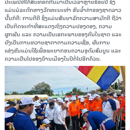
ປະເພນີທີ່ໄດ້ສຶບທອດກັນມາເປັນເວລາຫຼາຍຮ້ອຍປີ ຊຶ່ງ
ແມ່ນມໍລະດົກທາງວັດທະນະທໍາ ອັນລໍ້າຄ່າຂອງຊາດລາວ
ນັັ້ນກໍຄື: ການຕີຄີ ຊຶ່ງແມ່ນສັນຍາລັກຄວາມສາມັກຄີ ຖືວ່າ
ເປັນກິດຈະກໍາທີ່ສະແດງເຖິງຄວາມປອງດອງ, ຄວາມ
ຜູກພັນ ແລະ ຄວາມເປັນເອກະພາບຂອງຄົນໃນຊາດ ແລະ
ຍັງເປັນການທວາຍຊາຕາຕາມຄວາມເຊື່ອ, ຜົນການ
ແຂ່ງຂັນແມ່ນໃຊ້ເພື່ອພະຍາກອນຄວາມອຸດົມສົມບູນ ແລະ
ຄວາມເປັນໄປຂອງບ້ານເມືອງໃນປີຕໍ່ໄປອີກດ້ວຍ.