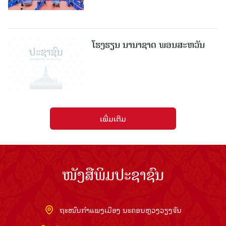
ໂຮງຮຽນ ນານາຊາດ ພອນສະຫວັນ
ເພີ່ມເຕີມ
ໜັງສືພິມປະຊາຊົນ
ຖະໜົນກຳແພງເມືອງ ນະຄອນຫຼວງວຽງຈັນ