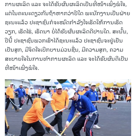
ການຜະລິດ ແລະ ຈະໄດ້ຮັບຜົນຜະລິດເປັນທີ່ໜ້າເພິ່ງພໍໃຈ,
ແຕ່ໃນຄະນະດຽວກັນຖ້າຫາກວ່າປີໃດ ພະນັກງານເປັນຝ່າຍ
ຊະນະແລ້ວ ປະຊາຊົນກໍຈະໝົດກໍາລັງໃຈເຮັດໃຫ້ການເຮັດ
ວຽກ, ເຮັດໄຮ່, ເຮັດນາ ບໍ່ໄດ້ຮັບຜົນຜະລິດດີປານໃດ. ສະນັ້ນ,
ປີນີ້ ປະຊາຊົນພວກເຮົາໄດ້ຊະນະແລ້ວ ປະຊາຊົນຈະຢູ່ເຢັນ
ເປັນສຸກ, ມີຈິດໃຈເບີກບານມ່ວນຊື່ນ, ມີຄວາມສຸກ, ຄວາມ
ສະບາຍໃຈໃນການທໍາການຜະລິດ ແລະ ຈະໄດ້ຮັບຜົນດີເປັນ
ທີ່ໜ້າເພີ່ງພໍໃຈ.