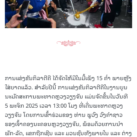
ການແຂ່ງຂັນກິລາຕີຄີ ໄດ້ຈັດໃຫ້ມີໃນມື້ເພັງ 15 ຄໍ່າ ພາຍຫຼັງ
ໃສ່ບາດແລ້ວ. ສຳລັບປີນີ້ ການແຂ່ງຂັນກິລາຕີຄີໃນງານບຸນ
ນະມັດສະການພະທາດຫຼວງວຽງຈັນ ແມ່ນຈັດຂຶ້ນໃນວັນທີ
5 ພະຈິກ 2025 ເວລາ 13:00 ໂມງ ທີ່ເດີ່ນພະທາດຫຼວງ
ວຽງຈັນ ໂດຍການເຂົ້າຮ່ວມຂອງ ທ່ານ ພູວົງ ວົງຄໍາຊາວ
ຮອງເຈົ້າຄອງນະຄອນຫຼວງວຽງຈັນ, ພ້ອມດ້ວຍການນໍາ
ພັກ-ລັດ, ແຂກຖືກເຊີນ ແລະ ມວນຊົນທັງພາຍໃນ ແລະ ຕ່າງ