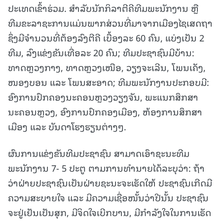
ປະເທດເຂົ້າຮ່ວມ. ສໍາລັບນັກກິລາຕີຄີທີມພະນັກງານ ຫຼື
ທີມຂະລາຊະການແມ່ນພາກສ່ວນທີ່ມາຈາກເມືອງໄຊເສດຖາ
ຊຶ່ງມີຈໍານວນທີ່ຕ້ອງລົງຕີຄີ ເບື້ອງລະ 60 ຄົນ, ແບ່ງເປັນ 2
ທີມ, ລົງແຂ່ງຂັນເທື່ອລະ 20 ຄົນ; ທີມປະຊາຊົນມີບ້ານ:
ທາດຫຼວງກາງ, ທາດຫຼວງເໜືອ, ວຽງຈະເລີນ, ໂພນເຄັງ,
ໜອງບອນ ແລະ ໂພນສະອາດ; ທີມພະນັກງານປະກອບມີ:
ອົງການປົກຄອງນະຄອນຫຼວງວຽງຈັນ, ພະແນກສຶກສາ
ນະຄອນຫຼວງ, ອົງການປົກຄອງເມືອງ, ຫ້ອງການສຶກສາ
ເມືອງ ແລະ ບັນດາໂຮງຮຽນຕ່າງໆ.
ຜົນການແຂ່ງຂັນທີມປະຊາຊົນ ສາມາດເອົາຊະນະທີມ
ພະນັກງານ 7- 5 ປະຕູ ຕາມການທໍານາຍໄດ້ລະບຸວ່າ: ຖ້າ
ວ່າຝ່າຍປະຊາຊົນເປັນຝ່າຍຊະນະຈະເຮັດໃຫ້ ປະຊາຊົນເກີດມີ
ຄວາມສະບາຍໃຈ ແລະ ມີຄວາມເຊື່ອໜັ້ນວ່າປີນັ້ນ ປະຊາຊົນ
ຈະຢູ່ເຢັນເປັນສຸກ, ມີຈິດໃຈເບີກບານ, ມີກໍາລັງໃຈໃນການເຮັດ