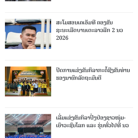
ສະໂມສອນເຄເອັມທີ ຄອງຂັນ
ຊະນະເລີດບານເຕະລາວລີກ 2 ນວ
2026
ປິດການແຂ່ງຂັນກິລາກະຕໍ້ຊີງຂັນທ່ານ
ຮອງນາຍົກລັດຖະມົນຕີ
ເລີ່ມແຂ່ງຂັນກິລາປິ່ງປ່ອງຊາວໜຸ່ມ-
ເຍົາວະຊົນໂລກ ແລະ ຮຸ່ນທົ່ວໄປທີ່ ນວ