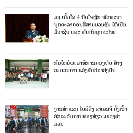
ມຊ ເນັ້ນໃສ່ 4 ປັດໄຈຫຼັກ ພັດທະນາ
ບຸກຄະລາກອນສື່ສານມວນຊົນ ໃຫ້ເປັນ
ມືອາຊີບ ແລະ ທັນກັບຍຸກສະໄໝ
ກົມໃຫຍ່ພະລາທິການກອງທັບ ສ້າງ
ຂະບວນການແຂ່ງຂັນກິລາຍິງປືນ
ງານທ່າແຂກ ໄບລ໌ຄິງ ຊາເລນຈ໌ ຕັ້ງເປົ້າ
ຍົກລະດັບການທ່ອງທ່ຽວ ແຂວງຄໍາ
ມ່ວນ