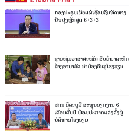
ກອງປະຊຸມເຜີຍແຜ່ເຊື່ອມຊຶມທິດທາງ
ປັບປຸງຫຼັກສູດ 6+3+3
ຊາວໜຸ່ມອາສາສະໝັກ ສືບຕໍ່ພາລະກິດ
ສ້າງອານາຄົດ ນໍານ້ອງຄືນສູ່ໂຮງຮຽນ
ສກຂ ວິລະບູລີ ສະຫຼຸບວຽກງານ 6
ເດືອນຕົ້ນປີ ພ້ອມປະກາດແຕ່ງຕັ້ງຜູ້
ບໍລິຫານໂຮງຮຽນ