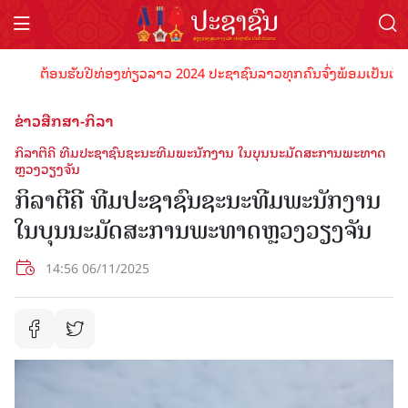
ຕ້ອນຮັບປີທ່ອງທ່ຽວລາວ 2024 ປະຊາຊົນລາວທຸກຄົນຈົ່ງພ້ອມເປັນເຈົ້າພາບທ
ຂ່າວສືກສາ-ກິລາ
ກິລາຕີຄີ ທີມປະຊາຊົນຊະນະທີມພະນັກງານ ໃນບຸນນະມັດສະການພະທາດ
ຫຼວງວຽງຈັນ
ກິລາຕີຄີ ທີມປະຊາຊົນຊະນະທີມພະນັກງານ
ໃນບຸນນະມັດສະການພະທາດຫຼວງວຽງຈັນ
14:56 06/11/2025