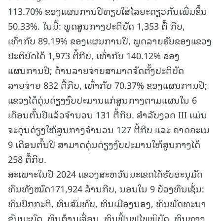
113.70% ຂອງແຜນການປີທຽບໃສ່ໄລຍະດຽວກັນເພີ່ມຂຶ້ນ
50.33%. ໃນນີ້: ພູດສູນກາງປະຕິບັດ 1,353 ຕື້ ກີບ,
ເທົ່າກັບ 89.19% ຂອງແຜນການປີ, ພູດລາຍຮັບຂອງແຂວງ
ປະຕິບັດໄດ້ 1,973 ຕື້ກີບ, ເທົ່າກັບ 140.12% ຂອງ
ແຜນການປີ; ດ້ານລາຍຈ່າຍສາມາດຈັດຕັ້ງປະຕິບັດ
ລາຍຈ່າຍ 832 ຕື້ກີບ, ເທົ່າກັບ 70.37% ຂອງແຜນການປີ;
ແຂວງໄດ້ດຸ່ນດ່ຽງງົບປະມານແກ່ສູນກາງຕາມແຜນໃນ 6
ເດືອນຕົ້ນປີແລ້ວຈໍານວນ 131 ຕື້ກີບ. ສໍາລັບງວດ III ແມ່ນ
ຈະດຸ່ນດ່ຽງໃຫ້ສູນກາງຈໍານວນ 127 ຕື້ກີບ ແລະ ຄາດຄະເນ
9 ເດືອນຕົ້ນປີ ສາມາດດຸ່ນດ່ຽງງົບປະມານໃຫ້ສູນກາງໄດ້
258 ຕື້ກີບ.
ສະເພາະໃນປີ 2024 ແຂວງສະຫວັນນະເຂດໄດ້ຮັບອະນຸມັດ
ທຶນທັງໝົດ171,924 ລ້ານກີບ, ນອນໃນ 9 ບ້ວງທຶນເຊັ່ນ:
ທຶນປົກກະຕິ, ທຶນສົມທົບ, ທຶນເມືອງນອງ, ທຶນພັດທະນາ
ຊົນນະບົດ, ທຶນຕ້ານເຈື່ອນ, ທຶນຟື້ນຟູໄພພິບັດ, ທຶນທາງ,