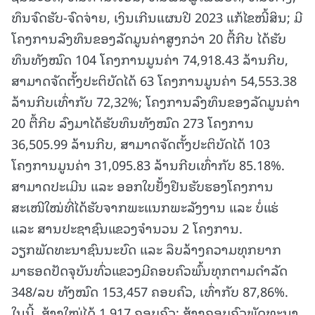
ທຶນຈົດຮັບ-ຈົດຈ່າຍ, ເງິນເກີນແຜນປີ 2023 ແກ້ໄຂໜີ້ສິນ; ມີ
ໂຄງການລົງທຶນຂອງລັດມູນຄ່າສູງກວ່າ 20 ຕື້ກີບ ໄດ້ຮັບ
ທຶນທັງໝົດ 104 ໂຄງການມູນຄ່າ 74,918.43 ລ້ານກີບ,
ສາມາດຈັດຕັ້ງປະຕິບັດໄດ້ 63 ໂຄງການມູນຄ່າ 54,553.38
ລ້ານກີບເທົ່າກັບ 72,32%; ໂຄງການລົງທຶນຂອງລັດມູນຄ່າ
20 ຕື້ກີບ ລົງມາໄດ້ຮັບທຶນທັງໝົດ 273 ໂຄງການ
36,505.99 ລ້ານກີບ, ສາມາດຈັດຕັ້ງປະຕິບັດໄດ້ 103
ໂຄງການມູນຄ່າ 31,095.83 ລ້ານກີບເທົ່າກັບ 85.18%.
ສາມາດປະເມີນ ແລະ ອອກໃບຢັ້ງຢືນຮັບຮອງໂຄງການ
ສະເໜີໃໝ່ທີ່ໄດ້ຮັບຈາກພະແນກພະລັງງານ ແລະ ບໍ່ແຮ່
ແລະ ສານປະຊາຊົນແຂວງຈໍານວນ 2 ໂຄງການ.
ວຽກພັດທະນາຊົນນະບົດ ແລະ ລຶບລ້າງຄວາມທຸກຍາກ
ມາຮອດປັດຈຸບັນທົ່ວແຂວງມີຄອບຄົວພົ້ນທຸກຕາມດໍາລັດ
348/ລບ ທັງໝົດ 153,457 ຄອບຄົວ, ເທົ່າກັບ 87,86%.
ໃນນີ້, ສ້າງໃໝ່ໄດ້ 1,917 ຄອບຄົວ; ສ້າງຄອບຄົວພັດທະນາ