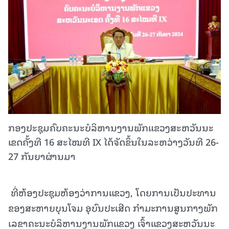
ກອງປະຊຸມຄົບຄະນະບໍລິຫານງານພັກແຂວງສະຫວັນນະ
ເຂດຄັ້ງທີ 16 ສະໄໝທີ IX ໄດ້ຈັດຂຶ້ນໃນລະຫວ່າງວັນທີ 26-
27 ກັນຍາຜ່ານມາ
ທີ່ຫ້ອງປະຊຸມຫ້ອງວ່າການແຂວງ, ໂດຍການເປັນປະທານ
ຂອງສະຫາຍບຸນໂຈມ ອຸບົນປະເສີດ ກໍາມະການສູນກາງພັກ
ເລຂາຄະນະບໍລິຫານງານພັກແຂວງ ເຈົ້າແຂວງສະຫວັນນະ