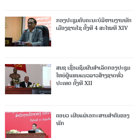
ກອງປະຊຸມຄົບຄະນະບໍລິຫານງານພັກ
ເມືອງຊານ​ໄຊ ຄັ້ງທີ 4 ສະໄໝທີ XIV
ສນຊ ເຊື່ອມຊຶມຜົນສໍາເລັດກອງປະຊຸມ
ໃຫຍ່ຜູ້ແທນແນວລາວສ້າງຊາດທົ່ວ
ປະເທດ ຄັ້ງທີ XII
ຄອນວ ເຜີຍແຜ່ເອກະສານສໍາຄັນຂອງ
ພັກ