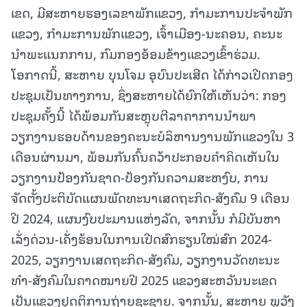
ເຂດ, ມີສະຫາຍຮອງເລຂາພັກແຂວງ, ກຳມະການປະຈໍາພັກ
ແຂວງ, ກໍາມະການພັກແຂວງ, ເຈົ້າເມືອງ-ນະຄອນ, ຄະນະ
ນໍາພະແນກການ, ກົມກອງອ້ອມຂ້າງແຂວງເຂົ້າຮ່ວມ.
ໂອກາດນີ້, ສະຫາຍ ບຸນໂຈມ ອຸບົນປະເສີດ ໄດ້ກ່າວເປີດກອງ
ປະຊຸມເປັນທາງການ, ຊຶ່ງສະຫາຍໄດ້ຍົກໃຫ້ເຫັນວ່າ: ກອງ
ປະຊຸມຄັ້ງນີ້ ໄດ້ພ້ອມກັນສະຫຼຸບຕີລາຄາການນໍາພາ
ວຽກງານຮອບດ້ານຂອງຄະນະບໍລິຫານງານພັກແຂວງໃນ 3
ເດືອນຜ່ານມາ, ພ້ອມກັນຄົ້ນຄວ້າປະກອບຄໍາຄິດເຫັນໃນ
ວຽກງານປ້ອງກັນຊາດ-ປ້ອງກັນຄວາມສະຫງົບ, ການ
ຈັດຕັ້ງປະຕິບັດແຜນພັດທະນາເສດຖະກິດ-ສັງຄົມ 9 ເດືອນ
ປີ 2024, ແຜນງົບປະມານແຫ່ງລັດ, ຈາກນັ້ນ ກໍມີບັນຫາ
ເລັ່ງດ່ວນ-ເຄັ່ງຮ້ອນໃນການເປີດສົກຮຽນໃໝ່ສົກ 2024-
2025, ວຽກງານເສດຖະກິດ-ສັງຄົມ, ວຽກງານວັດທະນະ
ທໍາ-ສັງຄົມໃນຄາດໝາຍປີ 2025 ແຂວງສະຫວັນນະເຂດ
ເປັນແຂວງຢຸດຕິການຖ່າຍຊະຊາຍ. ຈາກນັ້ນ, ສະຫາຍ ພູວັງ