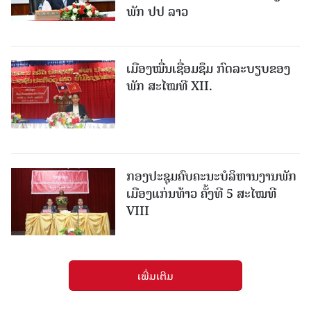
ພັກ ປປ ລາວ
ເມືອງ​ໝື່ນເຊື່ອມຊຶມ ກົດລະບຽບຂອງ
ພັກ ສະໄໝທີ XII.
ກອງປະຊຸມຄົບຄະນະບໍລິຫານງານພັກ
ເມືອງແກ່ນ​ທ້າວ ຄັ້ງທີ 5 ສະໄໝທີ
VIII
ເພີ່ມເຕີມ