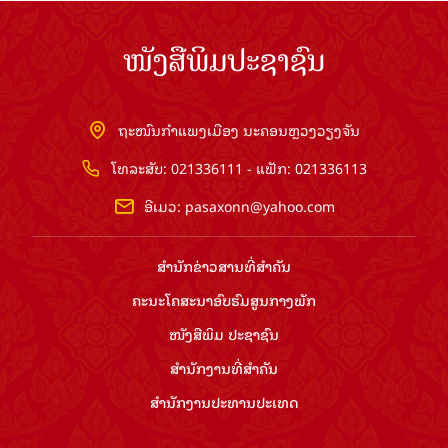
ໜັງສືພິມປະຊາຊົນ
ຖະໜົນກຳແພງເມືອງ ນະຄອນຫຼວງວຽງຈັນ
ໂທລະສັບ: 021336111 - ແຟັກ: 021336113
ອີເມວ:
pasaxonn@yahoo.com
ສຳ​ນັກ​ຂ່າວ​ສານ​ທີ່​ສຳ​ຄັນ​
ຄະນະໂຄສະນາອົບຮົມ​ສູນ​ກາງ​ພັກ
ໜັງສືພິມ ປະ​ຊາ​ຊົນ
ສຳ​ນັກ​ງານ​ທີ່​ສຳ​ຄັນ
ສຳ​ນັກ​ງານ​ປະ​ທານ​ປະ​ເທດ