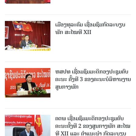
ເມືອງທຸລະຄົມ ເຊື່ອມຊຶມກົດລະບຽບ
ພັກ ສະໄໝທີ XII
ຫສປທ ເຊື່ອມຊຶມມະຕິກອງປະຊຸມຄົບ
ຄະນະ ຄັ້ງທີ 3 ຂອງຄະນະບໍລິຫານງານ
ສູນກາງພັກ
ຄຕພ ເຊື່ອມຊຶມມະຕິກອງປະຊຸມຄົບ
ຄະນະຄັ້ງທີ 2 ຂອງສູນກາງພັກ ສະໄໝ
ທີ XII ແລະ ຄໍາແນະນໍາ ກົດລະບຽບ