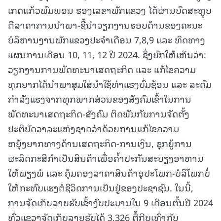
ເກດແກ້ວພົມພອນ ຮອງເລຂາພັກແຂວງ ໄດ້ຜ່ານບົດສະຫຼຸບ
ຕີລາຄາການນໍາພາ-ຊີ້ນໍາວຽກງານຮອບດ້ານຂອງຄະນະ
ບໍລິຫານງານພັກແຂວງປະຈໍາເດືອນ 7,8,9 ແລະ ທິດທາງ
ແຜນການເດືອນ 10, 11, 12 ປີ 2024. ຊຶ່ງຍົກໃຫ້ເຫັນວ່າ:
ວຽກງານການພັດທະນາເສດຖະກິດ ແລະ ແກ້ໄຂຄວາມ
ທຸກຍາກໄດ້ນຳພາສຸມໃສ່ນໍາໃຊ້ທ່າແຮງບົ່ມຊ້ອນ ແລະ ລະດົມ
ກໍາລັງແຮງຈາກທຸກພາກສ່ວນຂອງສັງຄົມເຂົ້າໃນການ
ພັດທະນາເສດຖະກິດ-ສັງຄົມ ຕິດພັນກັບການຈັດຕັ້ງ
ປະຕິບັດວາລະແຫ່ງຊາດວ່າດ້ວຍການແກ້ໄຂຄວາມ
ຫຍຸ້ງຍາກທາງດ້ານເສດຖະກິດ-ການເງິນ, ຊຸກຍູ້ການ
ຜະລິດກະສິກຳເປັນສິນຄ້າເພື່ອຄໍ້າປະກັນສະບຽງອາຫານ
ໃຫ້ພຽງພໍ ແລະ ຄຸ້ມຄອງລາຄາສິນຄ້າອຸປະໂພກ-ບໍລິໂພກບໍ່
ໃຫ້ກະທົບແຮງຕໍ່ຊີວິດການເປັນຢູ່ຂອງປະຊາຊົນ. ໃນນີ້,
ການຈັດເກັບລາຍຮັບເຂົ້າງົບປະມານໃນ 9 ເດືອນຕົ້ນປີ 2024
ທົ່ວແຂວງຈັດເກັບລາຍຮັບໄດ້ 3,326 ຕື້ກີບເທົ່າກັບ