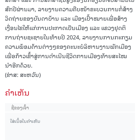
ສົກປີຜ່ານມາ, ລາຍງານຄວາມຄືບໜ້າຂະບວນການກໍ່ສ້າງ
ວິດຖ່າຍຂອງບັນດາບ້ານ ແລະ ເມືອງເປົ້າໝາຍເພື່ອສ້າງ
ເງື່ອນໄຂໃຫ້ແກ່ການປະກາດເປັນເມືອງ ແລະ ແຂວງຢຸດຕິ
ການຖ່າຍຊະຊາຍໃນທ້າຍປີ 2024, ລາຍງານການກະກຽມ
ຄວາມພ້ອມດ້ານຕ່າງໆຂອງຄະນະບໍລິຫານງານພັກເມືອງ
ເພື່ອກ້າວເຂົ້າສູ່ການດໍາເນີນຊີວິດການເມືອງທ້າຍສະໄໝ
ນໍາອີກດ້ວຍ.
(ຂ່າສ: ສະຫວັນ)
ຄໍາເຫັນ