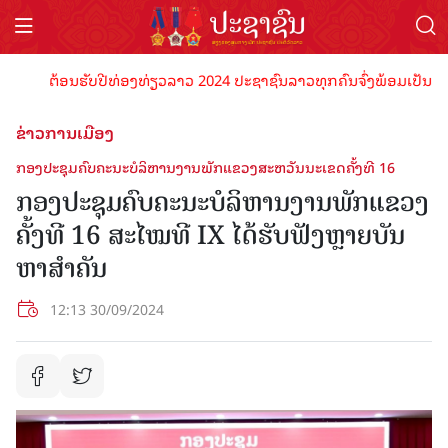
ຕ້ອນຮັບປີທ່ອງທ່ຽວລາວ 2024 ປະຊາຊົນລາວທຸກຄົນຈົ່ງພ້ອມເປັນເຈົ້າພາບ
ຂ່າວການເມືອງ
ກອງປະຊຸມຄົບຄະນະບໍລິຫານງານພັກແຂວງສະຫວັນນະເຂດຄັ້ງທີ 16
ກອງປະຊຸມຄົບຄະນະບໍລິຫານງານພັກແຂວງ
ຄັ້ງທີ 16 ສະໄໝທີ IX ໄດ້ຮັບຟັງຫຼາຍບັນ
ຫາສໍາຄັນ
12:13 30/09/2024