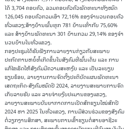
ໄດ້ 3,704 ຄອບຄົວ, ລວມຄອບຄົວຄົວພັດທະນາທັງໝົດ
126,045 ຄອບຄົວກວມເອົາ 72,16% ຂອງຈໍານວນຄອບຄົວ
ທົ່ວແຂວງ;ສ້າງບ້ານພົ້ນທຸກ 781 ບ້ານເທົ່າກັບ 75,60%
ແລະ ສ້າງບ້ານພັດທະນາ 301 ບ້ານກວມ 29,14% ຂອງຈໍາ
ນວນບ້ານໃນທົ່ວແຂວງ.
ກອງປະຊຸມໄດ້ຮັບຟັງການລາຍງານກ່ຽວກັບສະພາບ
ປະກົດການຫຍໍ້ທໍ້ເກີດຂຶ້ນໃນສັງຄົມທີ່ພົ້ນເດັ່ນ ແລະ ການ
ແກ້ໄຂເຮັດໃຫ້ສັງຄົມມີຄວາມສະຫງົບ ແລະ ເປັນລະບຽບ
ຮຽບຮ້ອຍ, ລາຍງານການຈັດຕັ້ງປະຕິບັດແຜນພັດທະນາ
ເສດຖະກິດ-ສັງຄົມໝົດປີ 2024, ລາຍງານສະພາບການຈັດ
ເກັບລາຍຮັບ ແລະ ລາຍຈ່າຍງົບປະມານຂອງແຂວງ,
ລາຍງານສະພາບບັນຍາກາດການເປີດສົກຮຽນໃໝ່ສົກປີ
2024 ຫາ 2025 ໃນທົ່ວແຂວງ, ການມີສ່ວນຮ່ວມຂອງສັງຄົມ
ຕໍ່ວຽກງານສຶກສາ, ສະພາບການເຂົ້າຮຽນຕໍ່ສາຍອາຊີວະ
ສຶກສາ ແລະ ການສຶກສາຊັ້ນສູງຂອງນັກຮຽນທີ່ຈົບສາມັນໃນ