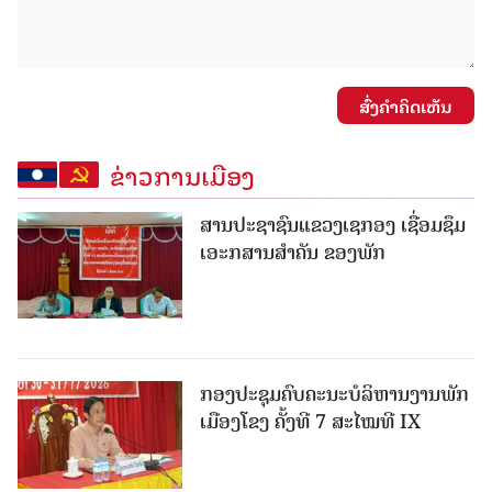
ສົ່ງຄໍາຄິດເຫັນ
ຂ່າວການເມືອງ
ສານປະຊາຊົນແຂວງເຊກອງ ເຊື່ອມຊຶມ
ເອະກສານສໍາຄັນ ຂອງພັກ
ກອງປະຊຸມຄົບຄະນະບໍລິຫານງານພັກ
ເມືອງໂຂງ ຄັ້ງທີ 7 ສະໄໝທີ IX