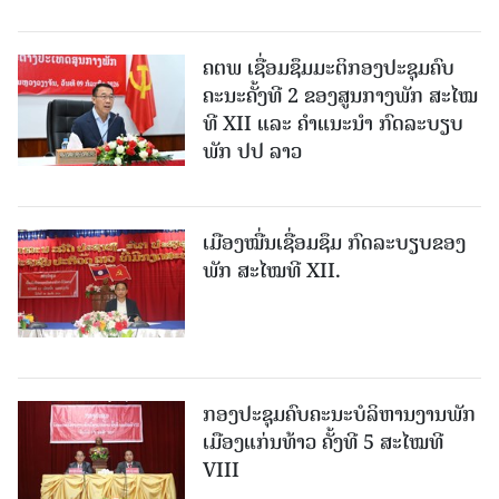
ຄຕພ ເຊື່ອມຊຶມມະຕິກອງປະຊຸມຄົບ
ຄະນະຄັ້ງທີ 2 ຂອງສູນກາງພັກ ສະໄໝ
ທີ XII ແລະ ຄໍາແນະນໍາ ກົດລະບຽບ
ພັກ ປປ ລາວ
ເມືອງ​ໝື່ນເຊື່ອມຊຶມ ກົດລະບຽບຂອງ
ພັກ ສະໄໝທີ XII.
ກອງປະຊຸມຄົບຄະນະບໍລິຫານງານພັກ
ເມືອງແກ່ນ​ທ້າວ ຄັ້ງທີ 5 ສະໄໝທີ
VIII