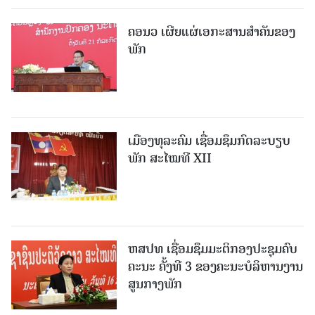
ຄອນວ ເຜີຍແຜ່ເອກະສານສໍາຄັນຂອງ
ພັກ
ເມືອງທຸລະຄົມ ເຊື່ອມຊຶມກົດລະບຽບ
ພັກ ສະໄໝທີ XII
ຫສປທ ເຊື່ອມຊຶມມະຕິກອງປະຊຸມຄົບ
ຄະນະ ຄັ້ງທີ 3 ຂອງຄະນະບໍລິຫານງານ
ສູນກາງພັກ