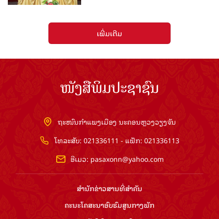
ເພີ່ມເຕີມ
ໜັງສືພິມປະຊາຊົນ
ຖະໜົນກຳແພງເມືອງ ນະຄອນຫຼວງວຽງຈັນ
ໂທລະສັບ: 021336111 - ແຟັກ: 021336113
ອີເມວ:
pasaxonn@yahoo.com
ສຳ​ນັກ​ຂ່າວ​ສານ​ທີ່​ສຳ​ຄັນ​
ຄະນະໂຄສະນາອົບຮົມ​ສູນ​ກາງ​ພັກ