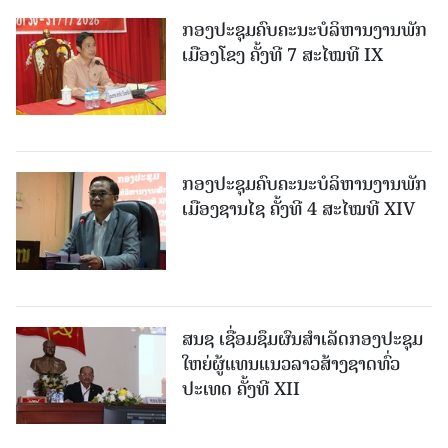
ກອງປະຊຸມຄົບຄະນະບໍລິຫານງານພັກ
ເມືອງໂຂງ ຄັ້ງທີ 7 ສະໄໝທີ IX
ກອງປະຊຸມຄົບຄະນະບໍລິຫານງານພັກ
ເມືອງຊານ​ໄຊ ຄັ້ງທີ 4 ສະໄໝທີ XIV
ສນຊ ເຊື່ອມຊຶມຜົນສໍາເລັດກອງປະຊຸມ
ໃຫຍ່ຜູ້ແທນແນວລາວສ້າງຊາດທົ່ວ
ປະເທດ ຄັ້ງທີ XII