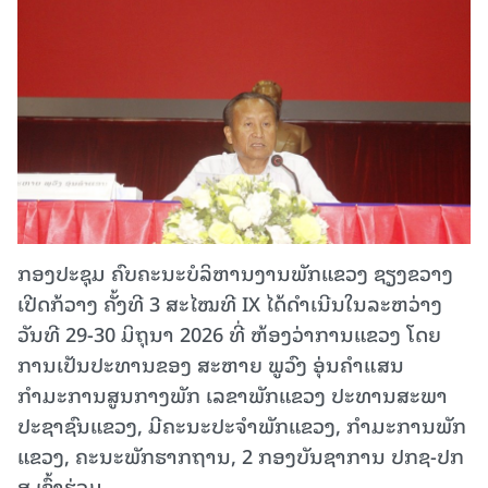
ກອງປະຊຸມ ຄົບຄະນະບໍລິຫານງານພັກແຂວງ ຊຽງ​ຂວາງ
ເປີດກ້ວາງ ຄັ້ງທີ 3 ສະໄໝທີ IX ໄດ້​ດຳ​ເນີນໃນລະ​ຫວ່າງ
ວັນທີ 29-30 ມິຖຸນາ 2026 ທີ່ ຫ້ອງວ່າການແຂວງ ໂດຍ
ການເປັນປະທານຂອງ ສະ​ຫາຍ ພູວົງ ອຸ່ນຄຳແສນ
ກຳມະການສູນກາງພັກ ເລຂາພັກແຂວງ ປະທານສະພາ
ປະຊາຊົນແຂວງ, ມີຄະນະປະຈຳພັກແຂວງ, ກຳມະການພັກ
ແຂວງ, ຄະນະພັກຮາກຖານ, 2 ກອງບັນຊາການ ປກ​ຊ-ປກ​
ສ ເຂົ້າຮ່ວມ.