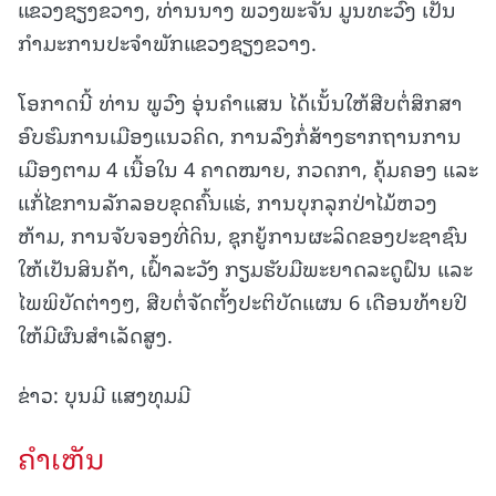
ແຂວງຊຽງຂວາງ, ທ່ານນາງ ພວງພະຈັນ ມູນທະວົງ ເປັນ
ກຳມະການປະຈຳພັກແຂວງຊຽງຂວາງ.
ໂອກາດນີ້ ທ່ານ ພູວົງ ອຸ່ນຄຳແສນ ໄດ້ເນັ້ນໃຫ້ສືບຕໍ່ສຶກສາ
ອົບຮົມການເມືອງແນວຄິດ, ການລົງກໍ່ສ້າງຮາກຖານການ
ເມືອງຕາມ 4 ເນື້ອໃນ 4 ຄາດໝາຍ, ກວດກາ, ຄຸ້ມຄອງ ແລະ
ແກ້່ໄຂການລັກລອບຂຸດຄົ້ນແຮ່, ການບຸກລຸກປ່າໄມ້ຫວງ
ຫ້າມ, ການຈັບຈອງທີ່ດິນ, ຊຸກຍູ້ການຜະລິດຂອງປະຊາຊົນ
ໃຫ້ເປັນສິນຄ້າ, ເຝົ້າລະວັງ ກຽມຮັບມືພະຍາດລະດູຝົນ ແລະ
ໄພພິບັດຕ່າງໆ, ສືບຕໍ່ຈັດຕັ້ງປະຕິບັດແຜນ 6 ເດືອນທ້າຍປີ
ໃຫ້ມີຜົນສຳເລັດສູງ.
ຂ່າວ: ບຸນມີ ແສງທຸມມີ
ຄໍາເຫັນ