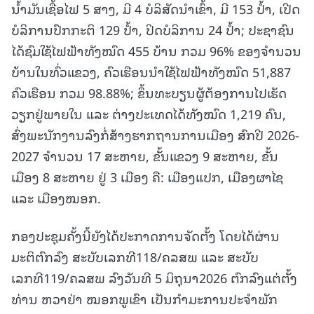
ນໍ້າມັນເຊື້ອໄຟ 5 ສາງ, ມີ 4 ບໍລິສັດນຳເຂົ້າ, ມີ 153 ປໍ້າ, ເປີດ
ບໍລິການປົກກະຕິ 129 ປໍ້າ, ປິດບໍລິການ 24 ປໍ້າ; ປະຊາຊົນ
ໄດ້ຊົມໃຊ້ໄຟຟ້າທັງໝົດ 455 ບ້ານ ກວມ 96% ຂອງຈຳນວນ
ບ້ານໃນທົ່ວແຂວງ, ຄົວເຮືອນນໍາໃຊ້ໄຟຟ້າທັງໝົດ 51,887
ຄົວເຮືອນ ກວມ 98.88%; ຂຶ້ນທະບຽນຜູ້ຕ້ອງການໄປເຮັດ
ວຽກຢູ່ພາຍໃນ ແລະ ຕ່າງປະເທດໄດ້ທັງໝົດ 1,219 ຄົນ,
ສົ່ງພະນັກງານລົງກໍ່ສ້າງຮາກຖານການເມືອງ ສົກປີ 2026-
2027 ຈຳນວນ 17 ສະຫາຍ, ຂັ້ນແຂວງ 9 ສະຫາຍ, ຂັ້ນ
ເມືອງ 8 ສະຫາຍ ຢູ່ 3 ເມືອງ ຄື: ເມືອງແປກ, ເມືອງຜາໄຊ
ແລະ ເມືອງໝອກ.
ກອງປະຊຸມຄັ້ງນີ້ຍັງໄດ້ປະກາດການຈັດຕັ້ງ ໂດຍໄດ້ຜ່ານ
ມະຕິຕົກລົງ ສະບັບເລກທີ118/ຄລສພ ແລະ ສະບັບ
ເລກທີ119/ຄລສພ ລົງວັນທີ 5 ມິຖຸນາ2026 ຕົກລົງແຕ່ຕັ້ງ
ທ່ານ ຫວາຢ່າ ໝອກພູເຂົາ ເປັນກຳມະການປະຈຳພັກ