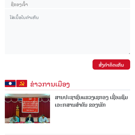
ສົ່ງຄໍາຄິດເຫັນ
ຂ່າວການເມືອງ
ສານປະຊາຊົນແຂວງເຊກອງ ເຊື່ອມຊຶມ
ເອະກສານສໍາຄັນ ຂອງພັກ