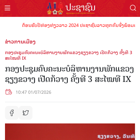
ຕ້ອນຮັບປີທ່ອງທ່ຽວລາວ 2024 ປະຊາຊົນລາວທຸກຄົນຈົ່ງພ້ອມເປັນເຈົ້າ
ຂ່າວການເມືອງ
ກອງປະຊຸມຄົບຄະນະບໍລິຫານງານພັກແຂວງຊຽງຂວາງ ເປີດກ້ວາງ ຄັ້ງທີ 3
ສະໄໝທີ IX
ກອງປະຊຸມຄົບຄະນະບໍລິຫານງານພັກແຂວງ
ຊຽງຂວາງ ເປີດກ້ວາງ ຄັ້ງທີ 3 ສະໄໝທີ IX
10:47 01/07/2026