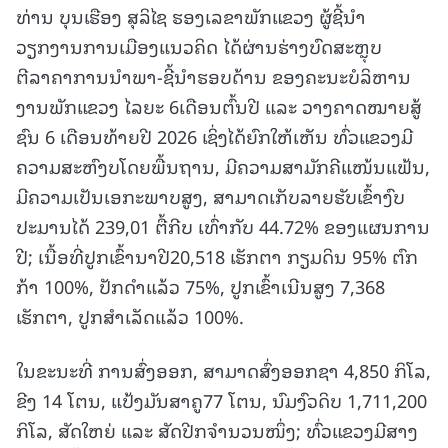
ທ່ານ ບຸນເຮືອງ ສຸລິໄຊ ຮອງເລຂາພັກແຂວງ ຜູ້ຊີ້ນຳ
ວຽກງານການເມືອງແນວຄິດ ໄດ້ຜ່ານຮ່າງບົດສະຫຼຸບ
ຕີລາຄາການນຳພາ-ຊີ້ນຳຮອບດ້ານ ຂອງຄະນະບໍລິຫານ
ງານພັກແຂວງ ໄລຍະ 6ເດືອນຕົ້ນປີ ແລະ ວາງຄາດໝາຍສູ້
ຊົນ 6 ເດືອນທ້າຍປີ 2026 ເຊິ່ງໄດ້ຍົກໃຫ້ເຫັນ ທົ່ວແຂວງມີ
ຄວາມສະຫົງບໂດຍພື້ນຖານ, ມີຄວາມສາມັກຄີແໜ້ນແຟ້ນ,
ມີຄວາມເປັນເອກະພາບສູງ, ສາມາດເກັບລາຍຮັບເຂົ້າງົບ
ປະມານໄດ້ 239,01 ຕື້ກີບ ເທົ່າກັບ 44.72% ຂອງແຜນການ
ປີ; ເນື້ອທີ່ປູກເຂົ້ານາປີ20,518 ເຮັກຕາ ກຽມດິນ 95% ຕົກ
ກ້າ 100%, ປັກດຳແລ້ວ 75%, ປູກເຂົ້າເນີນສູງ 7,368
ເຮັກຕາ, ປູກສຳເລັດແລ້ວ 100%.
ໃນຂະນະທີ່ ການສົ່ງອອກ, ສາມາດສົ່ງອອກຊາ 4,850 ກິໂລ,
ຂີງ 14 ໂຕນ, ແປ້ງມັນສາຄູ77 ໂຕນ, ນົມງົວດິບ 1,711,200
ກິໂລ, ສັດໃຫຍ່ ແລະ ສັດປີກຈຳນວນໜຶ່ງ; ທົ່ວແຂວງມີສາງ