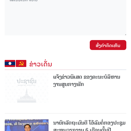
ສົ່ງຄໍາຄິດເຫັນ
ຂ່າວເດັ່ນ
ແຈ້ງຂ່າວພິເສດ ຂອງຄະນະບໍລິຫານ
ງານສູນກາງພັກ
ນາຍົກລັດຖະມົນຕີ ໂອ້ລົມຕໍ່ກອງປະຊຸມ
ສະຫຼຸບວຽກງານ 6 ເດືອນຕົ້ນປີ