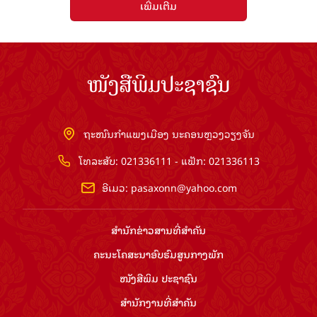
ເພີ່ມເຕີມ
ໜັງສືພິມປະຊາຊົນ
ຖະໜົນກຳແພງເມືອງ ນະຄອນຫຼວງວຽງຈັນ
ໂທລະສັບ: 021336111 - ແຟັກ: 021336113
ອີເມວ:
pasaxonn@yahoo.com
ສຳ​ນັກ​ຂ່າວ​ສານ​ທີ່​ສຳ​ຄັນ​
ຄະນະໂຄສະນາອົບຮົມ​ສູນ​ກາງ​ພັກ
ໜັງສືພິມ ປະ​ຊາ​ຊົນ
ສຳ​ນັກ​ງານ​ທີ່​ສຳ​ຄັນ