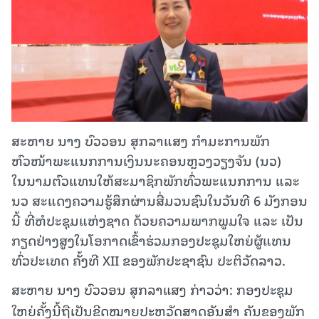
ສະຫາຍ ນາງ ບົວວອນ ສຸກລາແສງ ກຳມະການພັກ
ຫົວໜ້າພະແນກການເງິນນະຄອນຫຼວງວຽງຈັນ (ນວ)
ໃນນາມຕົວແທນໃຫ້ສະມາຊິກພັກທົ່ວພະແນກການ ແລະ
ນວ ສະແດງຄວາມຮູ້ສຶກຜ່ານສື່ມວນຊົນໃນວັນທີ 6 ມັງກອນ
ນີ້ ທີ່ຫໍປະຊຸມແຫ່ງຊາດ ດ້ວຍຄວາມພາກພູມໃຈ ແລະ ເປັນ
ກຽດຢ່າງສູງໃນໂອກາດເຂົ້າຮ່ວມກອງປະຊຸມໃຫຍ່ຜູ້ແທນ
ທົ່ວປະເທດ ຄັ້ງທີ XII ຂອງພັກປະຊາຊົນ ປະຕິວັດລາວ.
ສະຫາຍ ນາງ ບົວວອນ ສຸກລາແສງ ກ່າວວ່າ: ກອງປະຊຸມ
ໃຫຍ່ຄັ້ງນີ້ຖືເປັນຂີດໝາຍປະຫວັດສາດອັນສຳ ຄັນຂອງພັກ