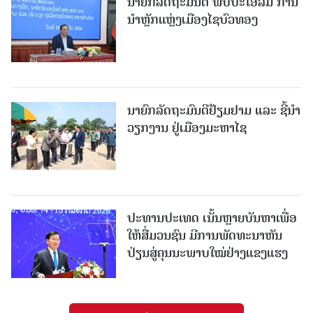
ນາຍົກລັດຖະມົນຕີ ພົບປະໂອ້ລົມ ການ
ນຳຫຼັກແຫຼ່ງເມືອງໄຊບົວທອງ
ນາຍົກລັດຖະມົນຕີຢ້ຽມຢາມ ແລະ ຊີ້ນຳ
ວຽກງານ ຢູ່ເມືອງມະຫາໄຊ
ປະທານປະເທດ ເນັ້ນຫຼາຍບັນຫາເພື່ອ
ໃຫ້ສື່ມວນຊົນ ມີການພັດທະນາຫັນ
ປ່ຽນສູ່ຄຸນນະພາບໃໝ່ຢ່າງແຂງແຮງ