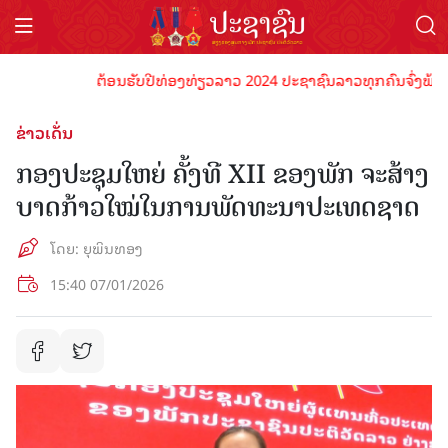
ຕ້ອນຮັບປີທ່ອງທ່ຽວລາວ 2024 ປະຊາຊົນລາວທຸກຄົນຈົ່ງພ້ອມເປັນ
ຂ່າວເດັ່ນ
ກອງປະຊຸມໃຫຍ່ ຄັ້ງທີ XII ຂອງພັກ ຈະສ້າງ
ບາດກ້າວໃໝ່ໃນການພັດທະນາປະເທດຊາດ
ໂດຍ: ຍຸພິນທອງ
15:40 07/01/2026