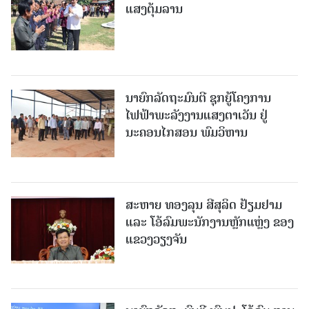
ແສງຕຸ້ມລານ
ນາຍົກລັດຖະມົນຕີ ຊຸກຍູ້ໂຄງການ
ໄຟຟ້າພະລັງງານແສງຕາເວັນ ຢູ່
ນະຄອນໄກສອນ ພົມວິຫານ
ສະຫາຍ ທອງລຸນ ສີສຸລິດ ຢ້ຽມຢາມ
ແລະ ໂອ້ລົມພະນັກງານຫຼັກແຫຼ່ງ ຂອງ
ແຂວງວຽງຈັນ