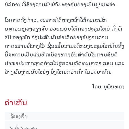
ບໍລິການທີ່ສ້າງລາຍຮັບໃຫ້ປະຊາຊົນຢ່າງເປັນຮູບປະທຳ.
ໂອກາດດັ່ງກ່າວ, ສະຫາຍໄດ້ຕາງໜ້າໃຫ້ຄະນະພັກ
ນະຄອນຫຼວງວຽງຈັນ ອວຍພອນໃຫ້ກອງປະຊຸມໃຫຍ່ ຄັ້ງທີ
XII ຂອງພັກ ຈົ່ງປະສົບຜົນສຳເລັດຢ່າງຈົບງາມຕາມ
ຄາດໝາຍທີ່ວາງໄວ້ ເຊື່ອໝັ້ນວ່າມະຕິກອງປະຊຸມໃຫຍ່ໃນຄັ້ງ
ນີ້ຈະກາຍເປັນເຂັມທິດເຍືອງທາງອັນສຳຄັນໃນການສືບຕໍ່
ນຳພາປະເທດຊາດກ້າວໄປສູ່ຄວາມວັດທະນາຖາ ວອນ ແລະ
ສ້າງຜົນງານອັນໃໝ່ໆ ຍິ່ງໃຫຍ່ກວ່າເກົ່າໃນອະນາຄົດ.
ໂດຍ: ຍຸພິນທອງ
ຄໍາເຫັນ