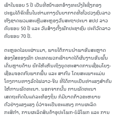
ເຮົາໃນຮອບ 5 ປີ ເປັນທີ່ໜ້າເອກອ້າງທະນົງໃຈຊຶ່ງກອງ
ປະຊຸມໄດ້ຈັດຂຶ້ນໃນທ່າມກາງບັນຍາກາດທີ່ທົ່ວປວງຊົນລາວ
ທັງຊາດພວມສະເຫຼີມສະຫຼອງວັນສະຖາປະນາ ສປປ ລາວ
ຄົບຮອບ 50 ປີ ແລະ ວັນສ້າງຕັ້ງພັກປະຊາຊົນ ປະຕິວັດລາວ
ຄົບຮອບ 70 ປີ.
ຕະຫຼອດໄລຍະຜ່ານມາ, ພາຍໃຕ້ການນຳພາອັນສະຫຼາດ
ສ່ອງໃສຂອງພັກ ປະເທດພວກເຮົາຍາດໄດ້ຜົນງານອັນພົ້ນ
ເດັ່ນຫຼາຍດ້ານ ຍົກໃຫ້ເຫັນເຖິງຍຸດທະສາດການເຊື່ອມໂຍງ-
ເຊື່ອມຈອດກັບພາກພື້ນ ແລະ ສາກົນ ໂດຍສະເພາະແມ່ນ
ໂຄງການທາງລົດໄຟລາວ-ຈີນ ທີ່ໄດ້ກາຍເປັນທ່າແຮງສຳຄັນ
ໃຫ້ການພັດທະນາ. ນອກຈາກນັ້ນ ການພັດທະນາ
ເສດຖະກິດໃນແຕ່ລະທ້ອງຖິ່ນ ກໍມີບາດກ້າວຂະຫຍາຍ
ຕົວຢ່າງແຂງແຮງ ບໍ່ວ່າຈະເປັນຂະແໜງ ການຜະລິດ
ກະສິກຳ, ການຜະລິດສິນຄ້າອຸປະໂພກ-ບໍລິໂພກ ແລະ ການ