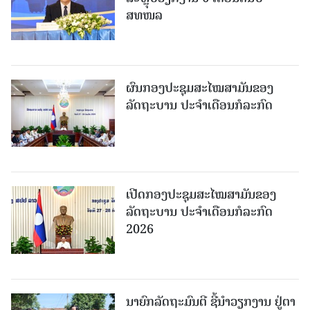
ສທໜລ
ຜົນກອງປະຊຸມສະໄໝສາມັນຂອງ
ລັດຖະບານ ປະຈຳເດືອນກໍລະກົດ
ເປີດກອງປະຊຸມສະໄໝສາມັນຂອງ
ລັດຖະບານ ປະຈໍາເດືອນກໍລະກົດ
2026
ນາຍົກລັດຖະມົນຕີ ຊີ້ນຳວຽກງານ ຢູ່ຕາ