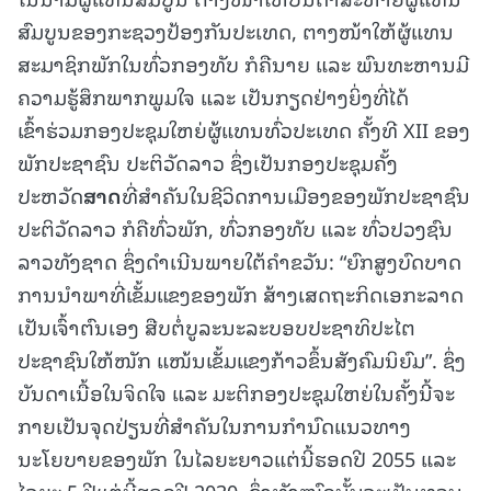
ສົມບູນຂອງກະຊວງປ້ອງກັນປະເທດ, ຕາງໜ້າໃຫ້ຜູ້ແທນ
ສະມາຊິກພັກໃນທົ່ວກອງທັບ ກໍຄືນາຍ ແລະ ພົນທະຫານມີ
ຄວາມຮູ້ສຶກພາກພູມໃຈ ແລະ ເປັນກຽດຢ່າງຍິ່ງທີ່ໄດ້
ເຂົ້າຮ່ວມກອງປະຊຸມໃຫຍ່ຜູ້ແທນທົ່ວປະເທດ ຄັ້ງທີ XII ຂອງ
ພັກປະຊາຊົນ ປະຕິວັດລາວ ຊຶ່ງເປັນກອງປະຊຸມຄັ້ງ
ປະຫວັດ
ສາດ
ທີ່ສຳຄັນໃນຊີວິດການເມືອງຂອງພັກປະຊາຊົນ
ປະຕິວັດລາວ ກໍຄືທົ່ວພັກ, ທົ່ວກອງທັບ ແລະ ທົ່ວປວງຊົນ
ລາວທັງຊາດ ຊຶ່ງດຳເນີນພາຍໃຕ້ຄຳຂວັນ: “ຍົກສູງບົດບາດ
ການນຳພາທີ່ເຂັ້ມແຂງຂອງພັກ ສ້າງເສດຖະກິດເອກະລາດ
ເປັນເຈົ້າຕົນເອງ ສືບຕໍ່ບູລະນະລະບອບປະຊາທິປະໄຕ
ປະຊາຊົນໃຫ້ໜັກ ແໜ້ນເຂັ້ມແຂງກ້າວຂຶ້ນສັງຄົມນິຍົມ”. ຊຶ່ງ
ບັນດາເນື້ອໃນຈິດໃຈ ແລະ ມະຕິກອງປະຊຸມໃຫຍ່ໃນຄັ້ງນີ້ຈະ
ກາຍເປັນຈຸດປ່ຽນທີ່ສຳຄັນໃນການກຳນົດແນວທາງ
ນະໂຍບາຍຂອງພັກ ໃນໄລຍະຍາວແຕ່ນີ້ຮອດປີ 2055 ແລະ
ໄລຍະ 5 ປີແຕ່ນີ້ຮອດປີ 2030, ຊຶ່ງທັງໝົດນັ້ນຈະເປັນທວນ