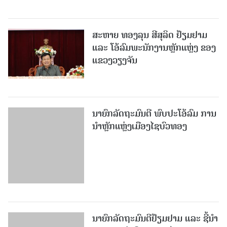
ສະຫາຍ ທອງລຸນ ສີສຸລິດ ຢ້ຽມຢາມ
ແລະ ໂອ້ລົມພະນັກງານຫຼັກແຫຼ່ງ ຂອງ
ແຂວງວຽງຈັນ
ນາຍົກລັດຖະມົນຕີ ພົບປະໂອ້ລົມ ການ
ນຳຫຼັກແຫຼ່ງເມືອງໄຊບົວທອງ
ນາຍົກລັດຖະມົນຕີຢ້ຽມຢາມ ແລະ ຊີ້ນຳ
ວຽກງານ ຢູ່ເມືອງມະຫາໄຊ