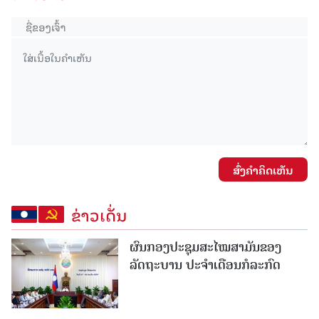
ສົ່ງຄໍາຄິດເຫັນ
ຂ່າວເດັ່ນ
ຜົນກອງປະຊຸມສະໄໝສາມັນຂອງ
ລັດຖະບານ ປະຈຳເດືອນກໍລະກົດ