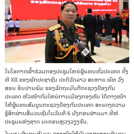
ໃນໂອກາດເຂົ້າຮ່ວມກອງປະຊຸມໃຫຍ່ຜູ້ແທນທົ່ວປະເທດ ຄັ້ງ
ທີ XII ຂອງພັກປະຊາຊົນ ປະຕິວັດລາວ ສະຫາຍ ພົທ ວົງ
ສອນ ອິນປານພິມ ຮອງລັດຖະມົນຕີກະຊວງປ້ອງກັນ
ປະເທດ ຫົວໜ້າກົມໃຫຍ່ການເມືອງກອງທັບ ໄດ້ຕາງໜ້າ
ໃຫ້ຜູ້ແທນສົມບູນກະຊວງປ້ອງກັນປະເທດ ສະແດງຄວາມ
ຮູ້ສຶກຜ່ານສື່ມວນຊົນໃນວັນທີ 6 ມັງກອນຜ່ານມາ ທີ່ຫໍ
ປະຊຸມແຫ່ງຊາດ ນະຄອນຫຼວງວຽງຈັນ.
ໃນນາມຜູ້ແທນສົມບູນ ຕາງໜ້າໃຫ້ບັນດາສະຫາຍຜູ້ແທນ