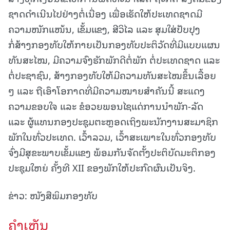
ຊາດດໍາເນີນໄປຢ່າງຕໍ່ເນື່ອງ ເພື່ອເຮັດໃຫ້ປະເທດຊາດມີ
ຄວາມໜັກແໜ້ນ, ເຂັ້ມແຂງ, ສີວິໄລ ແລະ ສຸມໃສ່ປັບປຸງ
ກໍ່ສ້າງກອງທັບໃຫ້ກາຍເປັນກອງທັບປະຕິວັດທີ່ມີແບບແຜນ
ທັນສະໄໝ, ມີຄວາມຈົງຮັກພັກດີຕໍ່ພັກ ຕໍ່ປະເທດຊາດ ແລະ
ຕໍ່ປະຊາຊົນ, ສ້າງກອງທັບໃຫ້ມີຄວາມທັນສະໄໝຂຶ້ນເລື້ອຍ
ໆ ແລະ ຖືເອົາໂອກາດທີ່ມີຄວາມໝາຍສຳຄັນນີ້ ສະແດງ
ຄວາມຂອບໃຈ ແລະ ຂໍອວຍພອນໄຊແດ່ການນຳພັກ-ລັດ
ແລະ ຜູ້ແທນກອງປະຊຸມຕະຫຼອດເຖິງພະນັກງານສະມາຊິກ
ພັກໃນທົ່ວປະເທດ. ເວົ້າລວມ, ເວົ້າສະເພາະໃນທົ່ວກອງທັບ
ຈົ່ງມີສຸຂະພາບເຂັ້ມແຂງ ພ້ອມກັນຈັດຕັ້ງປະຕິບັດມະຕິກອງ
ປະຊຸມໃຫຍ່ ຄັ້ງທີ XII ຂອງພັກໃຫ້ປະກົດຜົນເປັນຈິງ.
ຂ່າວ: ໜັງສືພິມກອງທັບ
ຄໍາເຫັນ