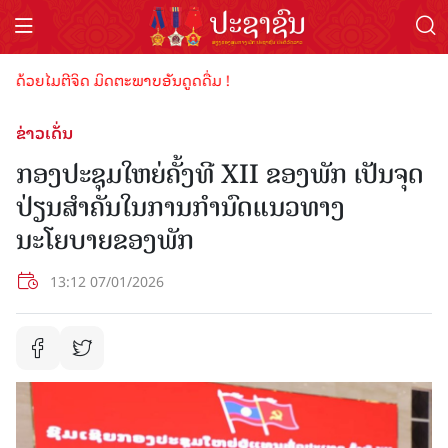
້ວຍໄມຕີຈິດ ມິດຕະພາບອັນດູດດື່ມ !
ຂ່າວເດັ່ນ
ກອງປະຊຸມໃຫຍ່ຄັ້ງທີ XII ຂອງພັກ ເປັນຈຸດ
ປ່ຽນສຳຄັນໃນການກໍານົດແນວທາງ
ນະໂຍບາຍຂອງພັກ
13:12 07/01/2026