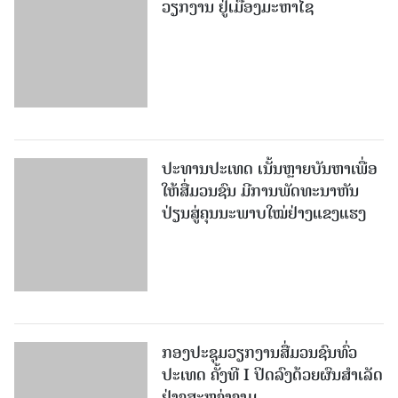
ປະທານປະເທດ ເນັ້ນຫຼາຍບັນຫາເພື່ອ
ໃຫ້ສື່ມວນຊົນ ມີການພັດທະນາຫັນ
ປ່ຽນສູ່ຄຸນນະພາບໃໝ່ຢ່າງແຂງແຮງ
ກອງປະຊຸມວຽກງານສື່ມວນຊົນທົ່ວ
ປະເທດ ຄັ້ງທີ I ປິດລົງດ້ວຍຜົນສໍາເລັດ
ຢ່າງສະຫງ່າງາມ