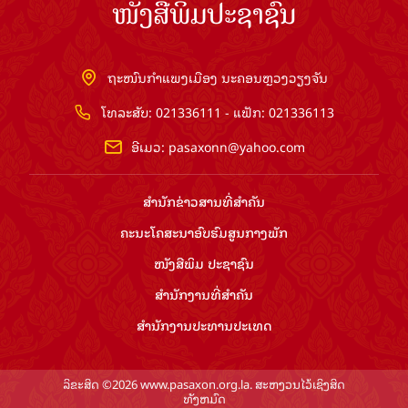
ຖະໜົນກຳແພງເມືອງ ນະຄອນຫຼວງວຽງຈັນ
ໂທລະສັບ: 021336111 - ແຟັກ: 021336113
ອີເມວ:
pasaxonn@yahoo.com
ສຳ​ນັກ​ຂ່າວ​ສານ​ທີ່​ສຳ​ຄັນ​
ຄະນະໂຄສະນາອົບຮົມ​ສູນ​ກາງ​ພັກ
ໜັງສືພິມ ປະ​ຊາ​ຊົນ
ສຳ​ນັກ​ງານ​ທີ່​ສຳ​ຄັນ
ສຳ​ນັກ​ງານ​ປະ​ທານ​ປະ​ເທດ
ລິຂະສິດ ©2026 www.pasaxon.org.la. ສະຫງວນໄວ້ເຊິງສິດ
ທັງຫມົດ