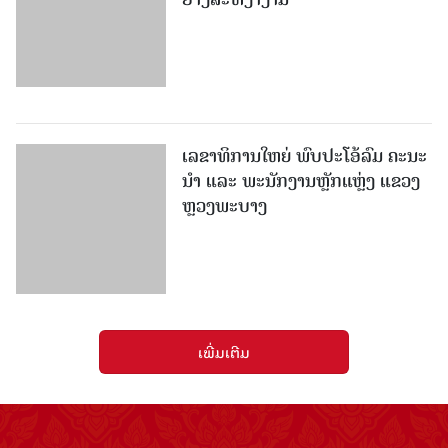
ເລຂາທິການໃຫຍ່ ພົບປະໂອ້ລົມ ຄະນະ
ນໍາ ແລະ ພະນັກງານຫຼັກແຫຼ່ງ ແຂວງ
ຫຼວງພະບາງ
ເພີ່ມເຕີມ
ໜັງສືພິມປະຊາຊົນ