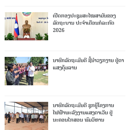
ເປີດກອງປະຊຸມສະໄໝສາມັນຂອງ
ລັດຖະບານ ປະຈໍາເດືອນກໍລະກົດ
2026
ນາຍົກລັດຖະມົນຕີ ຊີ້ນຳວຽກງານ ຢູ່ຕາ
ແສງຕຸ້ມລານ
ນາຍົກລັດຖະມົນຕີ ຊຸກຍູ້ໂຄງການ
ໄຟຟ້າພະລັງງານແສງຕາເວັນ ຢູ່
ນະຄອນໄກສອນ ພົມວິຫານ