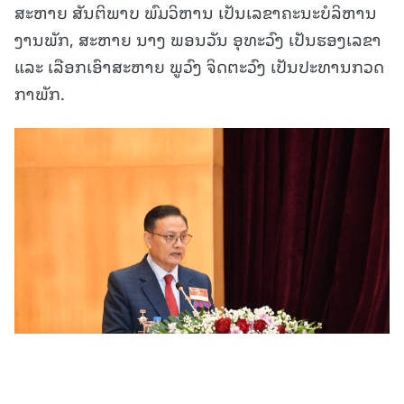
ສະຫາຍ ສັນຕິພາບ ພົມວິຫານ ເປັນເລຂາຄະນະບໍລິຫານ
ງານພັກ, ສະຫາຍ ນາງ ພອນວັນ ອຸທະວົງ ເປັນຮອງເລຂາ
ແລະ ເລືອກເອົາສະຫາຍ ພູວົງ ຈິດຕະວົງ ເປັນປະທານກວດ
ກາພັກ.