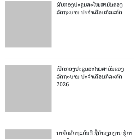
ຜົນກອງປະຊຸມສະໄໝສາມັນຂອງ
ລັດຖະບານ ປະຈຳເດືອນກໍລະກົດ
ເປີດກອງປະຊຸມສະໄໝສາມັນຂອງ
ລັດຖະບານ ປະຈໍາເດືອນກໍລະກົດ
2026
ນາຍົກລັດຖະມົນຕີ ຊີ້ນຳວຽກງານ ຢູ່ຕາ