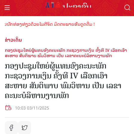
ນັກທ່ອງທ່ຽວດ້ວຍໄມຕີຈິດ ມິດຕະພາບອັນດູດດື່ມ !
ຂ່າວເດັ່ນ
ກອງປະຊຸມໃຫຍ່ຜູ້ແທນອົງຄະນະພັກ ກະຊວງການເງິນ ຄັ້ງທີ IV ເລືອກເອົາ
ສະຫາຍ ສັນຕິພາບ ພົມວິຫານ ເປັນ ເລຂາຄະນະບໍລິຫານງານພັກ
ກອງປະຊຸມໃຫຍ່ຜູ້ແທນອົງຄະນະພັກ
ກະຊວງການເງິນ ຄັ້ງທີ IV ເລືອກເອົາ
ສະຫາຍ ສັນຕິພາບ ພົມວິຫານ ເປັນ ເລຂາ
ຄະນະບໍລິຫານງານພັກ
10:03 03/11/2025