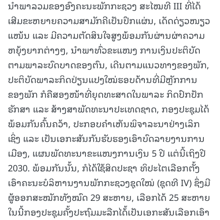
ນໍາພາລວມຂອງອົງຄະນະພັກກະຊວງ ສະໄໝທີ III ທີ່ໄດ້
ເສີມຂະຫຍາຍຄວາມສາມັກຄີເປັນປຶກແຜ່ນ, ເດັດດ່ຽວໜຽວ
ແໜ້ນ ແລະ ມີຄວາມຕັດສິນໃຈສູງພ້ອມກັນຜ່ານຜ່າຄວາມ
ຫຍຸ້ງຍາກຕ່າງໆ, ນໍາພາທົ່ວຂະແໜງ ການເງິນປະຕິບັດ
ຕາມພາລະບົດບາດຂອງຕົນ, ເດີນຕາມແນວທາງຂອງພັກ,
ປະຕິບັດພາລະກິດປ່ຽນແປງໃໝ່ຮອບດ້ານທີ່ມີຫຼັກການ
ຂອງພັກ ກໍຄືສອງໜ້າທີ່ຍຸດທະສາດໃນພາລະ ກິດປົກປັກ
ຮັກສາ ແລະ ສ້າງສາພັດທະນາປະເທດຊາດ, ກອງປະຊຸມໄດ້
ພ້ອມກັນຄົ້ນຄວ້າ, ປະກອບຄໍາເຫັນພິຈາລະນາຢ່າງເລິກ
ເຊິ່ງ ແລະ ເປັນເອກະສັນກັນຮັບຮອງເອົາບົດລາຍງານການ
ເມືອງ, ແຜນພັດທະນາຂະແໜງການເງິນ 5 ປີ ແຕ່ນີ້ເຖິງປີ
2030. ພ້ອມກັນນັ້ນ, ກໍໄດ້ໃຊ້ສິດປະຊາ ທິປະໄຕເລືອກຕັ້ງ
ເອົາຄະນະບໍລິຫານງານພັກກະຊວງຊຸດໃໝ່ (ຊຸດທີ IV) ຊຶ່ງມີ
ຜູ້ອອກສະໝັກທັງໝົດ 29 ສະຫາຍ, ເລືອກໄດ້ 25 ສະຫາຍ
ໃນນີ້ກອງປະຊຸມຄັ້ງປະຖົມມະລືກໄດ້້ເປັນເອກະສັນເລືອກເອົາ