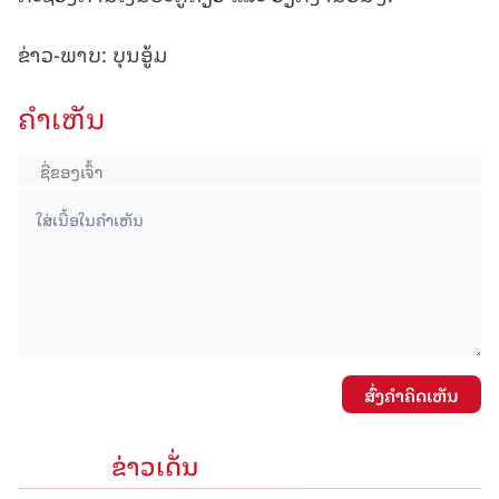
ຂ່າວ-ພາບ: ບຸນອູ້ມ
ຄໍາເຫັນ
ສົ່ງຄໍາຄິດເຫັນ
ຂ່າວເດັ່ນ