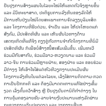
ປັບປຸງການສ້າງແຜນໃນໄລຍະໃໝ່ໃຫ້ແທດຕົວຈິງຫຼາຍຂຶ້ນ
ແລະ ມີວິທະຍາສາດ, ປະຕິຮູບການລົງທຶນຂອງລັດໃຫ້
ມີການຫັນປ່ຽນໃໝ່ໂດຍສະເພາະການຈັດລຽງບຸລິມະສິດ
ແລະ ໂຄງການທີ່ຮີບດ່ວນ, ຈໍາເປັນ ແລະ ໃຫ້ປະໂຫຍດແກ່
ສັງຄົມ, ມີປະສິດທິຜົນ ແລະ ເຫັນຜົນໄວທາງດ້ານ
ເສດຖະກິດທີ່ແທ້ຈິງ ຄຽງຄູ່ກັບການຈໍາກັດໂຄງການທີ່ບໍ່ມີ
ປະສິດທິຜົນ ກໍເພື່ອບໍ່ສ້າງໜີ້ສະສົມເພີ່ມຂຶ້ນ. ເພີ່ມທະວີ
ຮ່ວມມືກັບສາກົນ, ຮ່ວມມືລາວ-ຫວຽດນາມ ແລະ ຮ່ວມມື
ລາວ-ຈີນ ການຮ່ວມມືຫຼາຍຝ່າຍ, ສອງຝ່າຍ ແລະ ຂອບຮ່ວມ
ມືຕ່າງໆ ໃຫ້ເອົາໃຈໃສ່ແຕ່ຫົວທີວຽກງານປະເມີນຜົນ
ໂຄງການລົງທຶນໃນແຕ່ລະໄລຍະ, ເລັ່ງໃສ່ການຕິດຕາມ-ກວດ
ກາເປັນປົກກະຕິ ແລະ ຕ້ອງມີມາດຕະການແກ້ໄຂຢ່າງເຂັ້ມ
ງວດ ເລັ່ງຄົ້ນຄວ້າສ້າງ ຫຼື ປັບປຸງບັນດານິຕິກໍາຕ່າງໆ ໃນ
ການຄຸ້ມຄອງລາຍຮັບ-ລາຍຈ່າຍງົບປະມານແຫ່ງລັດຜ່ານ
ກະຊວງການເງິນປະຕູດຽວ ແລະ ວຽກງານອື່ນໆ.