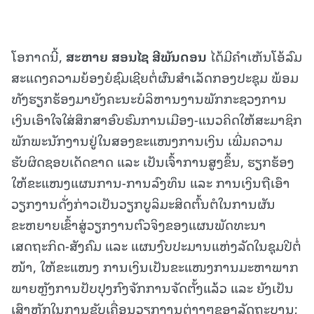
ໂອກາດນີ້,
ສະຫາຍ ສອນໄຊ ສີພັນດອນ
ໄດ້ມີຄໍາເຫັນໂອ້ລົມ
ສະແດງຄວາມຍ້ອງຍໍຊົມເຊີຍຕໍ່ຜົນສຳເລັດກອງປະຊຸມ ພ້ອມ
ທັງຮຽກຮ້ອງມາຍັງຄະນະບໍລິຫານງານພັກກະຊວງການ
ເງິນເອົາໃຈໃສ່ສຶກສາອົບຮົມການເມືອງ-ແນວຄິດໃຫ້ສະມາຊິກ
ພັກພະນັກງານຢູ່ໃນສອງຂະແໜງການເງິນ ເພີ່ມຄວາມ
ຮັບຜິດຊອບເດັດຂາດ ແລະ ເປັນເຈົ້າການສູງຂຶ້ນ, ຮຽກຮ້ອງ
ໃຫ້ຂະແໜງແຜນການ-ການລົງທຶນ ແລະ ການເງິນຖືເອົາ
ວຽກງານດັ່ງກ່າວເປັນວຽກບູລິມະສິດຕົ້ນຕໍໃນການຜັນ
ຂະຫຍາຍເຂົ້າສູ່ວຽກງານຕົວຈິງຂອງແຜນພັດທະນາ
ເສດຖະກິດ-ສັງຄົມ ແລະ ແຜນງົບປະມານແຫ່ງລັດໃນຊຸມປີຕໍ່
ໜ້າ, ໃຫ້ຂະແໜງ ການເງິນເປັນຂະແໜງການມະຫາພາກ
ພາຍຫຼັງການປັບປຸງກົງຈັກການຈັດຕັ້ງແລ້ວ ແລະ ຍັງເປັນ
ເສົາຫຼັກໃນການຂັບເຄື່ອນວຽກງານຕ່າງໆຂອງລັດຖະບານ;