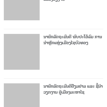
ນາຍົກລັດຖະມົນຕີ ພົບປະໂອ້ລົມ ການ
ນຳຫຼັກແຫຼ່ງເມືອງໄຊບົວທອງ
ນາຍົກລັດຖະມົນຕີຢ້ຽມຢາມ ແລະ ຊີ້ນຳ
ວຽກງານ ຢູ່ເມືອງມະຫາໄຊ