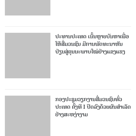
ປະທານປະເທດ ເນັ້ນຫຼາຍບັນຫາເພື່ອ
ໃຫ້ສື່ມວນຊົນ ມີການພັດທະນາຫັນ
ປ່ຽນສູ່ຄຸນນະພາບໃໝ່ຢ່າງແຂງແຮງ
ກອງປະຊຸມວຽກງານສື່ມວນຊົນທົ່ວ
ປະເທດ ຄັ້ງທີ I ປິດລົງດ້ວຍຜົນສໍາເລັດ
ຢ່າງສະຫງ່າງາມ