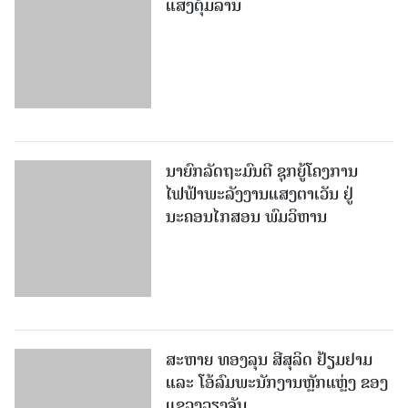
ແສງຕຸ້ມລານ
ນາຍົກລັດຖະມົນຕີ ຊຸກຍູ້ໂຄງການ
ໄຟຟ້າພະລັງງານແສງຕາເວັນ ຢູ່
ນະຄອນໄກສອນ ພົມວິຫານ
ສະຫາຍ ທອງລຸນ ສີສຸລິດ ຢ້ຽມຢາມ
ແລະ ໂອ້ລົມພະນັກງານຫຼັກແຫຼ່ງ ຂອງ
ແຂວງວຽງຈັນ