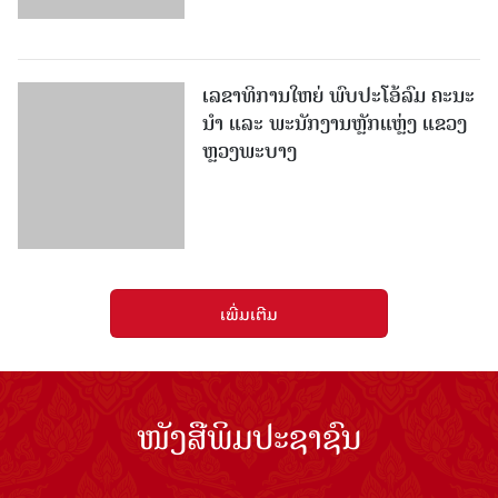
ເລຂາທິການໃຫຍ່ ພົບປະໂອ້ລົມ ຄະນະ
ນໍາ ແລະ ພະນັກງານຫຼັກແຫຼ່ງ ແຂວງ
ຫຼວງພະບາງ
ເພີ່ມເຕີມ
ໜັງສືພິມປະຊາຊົນ