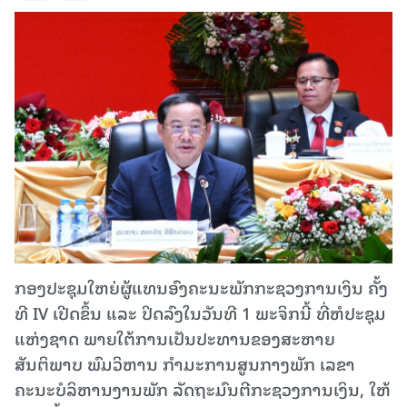
ກອງປະຊຸມໃຫຍ່ຜູ້ແທນອົງຄະນະພັກກະຊວງການເງິນ ຄັ້ງ
ທີ IV ເປີດຂຶ້ນ ແລະ ປິດລົງໃນວັນທີ 1 ພະຈິກນີ້ ທີ່ຫໍປະຊຸມ
ແຫ່ງຊາດ ພາຍໃຕ້ການເປັນປະທານຂອງສະຫາຍ
ສັນຕິພາບ ພົມວິຫານ ກຳມະການສູນກາງພັກ ເລຂາ
ຄະນະບໍລິຫານງານພັກ ລັດຖະມົນຕີກະຊວງການເງິນ, ໃຫ້