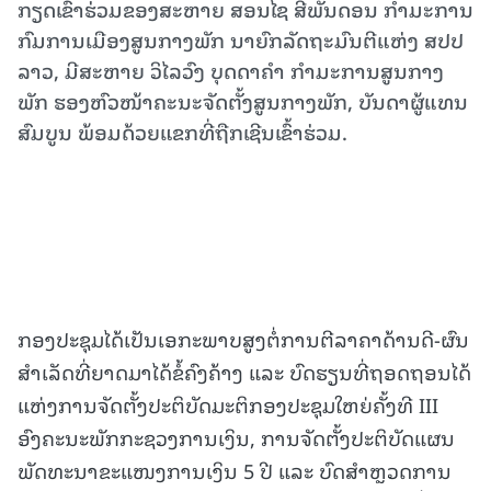
ກຽດເຂົ້າຮ່ວມຂອງສະຫາຍ ສອນໄຊ ສີພັນດອນ ກຳມະການ
ກົມການເມືອງສູນກາງພັກ ນາຍົກລັດຖະມົນຕີແຫ່ງ ສປປ
ລາວ, ມີສະຫາຍ ວິໄລວົງ ບຸດດາຄໍາ ກຳມະການສູນກາງ
ພັກ ຮອງຫົວໜ້າຄະນະຈັດຕັ້ງສູນກາງພັກ, ບັນດາຜູ້ແທນ
ສົມບູນ ພ້ອມດ້ວຍແຂກທີ່ຖືກເຊີນເຂົ້າຮ່ວມ.
ກອງປະຊຸມໄດ້ເປັນເອກະພາບສູງຕໍ່ການຕີລາຄາດ້ານດີ-ຜົນ
ສໍາເລັດທີ່ຍາດມາໄດ້ຂໍ້ຄົງຄ້າງ ແລະ ບົດຮຽນທີ່ຖອດຖອນໄດ້
ແຫ່ງການຈັດຕັ້ງປະຕິບັດມະຕິກອງປະຊຸມໃຫຍ່ຄັ້ງທີ III
ອົງຄະນະພັກກະຊວງການເງິນ, ການຈັດຕັ້ງປະຕິບັດແຜນ
ພັດທະນາຂະແໜງການເງິນ 5 ປີ ແລະ ບົດສໍາຫຼວດການ