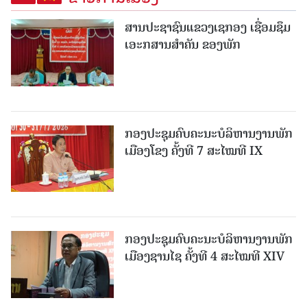
ສານປະຊາຊົນແຂວງເຊກອງ ເຊື່ອມຊຶມ
ເອະກສານສໍາຄັນ ຂອງພັກ
ກອງປະຊຸມຄົບຄະນະບໍລິຫານງານພັກ
ເມືອງໂຂງ ຄັ້ງທີ 7 ສະໄໝທີ IX
ກອງປະຊຸມຄົບຄະນະບໍລິຫານງານພັກ
ເມືອງຊານ​ໄຊ ຄັ້ງທີ 4 ສະໄໝທີ XIV