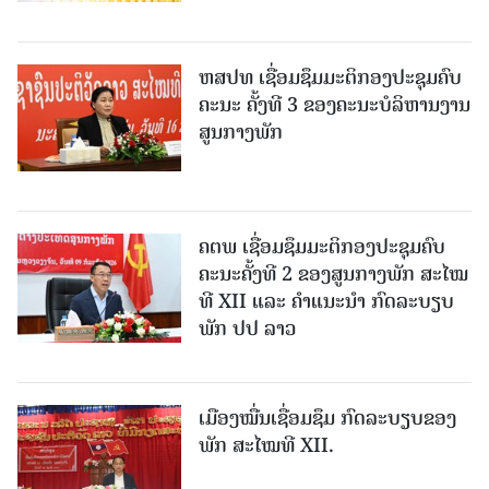
ຫສປທ ເຊື່ອມຊຶມມະຕິກອງປະຊຸມຄົບ
ຄະນະ ຄັ້ງທີ 3 ຂອງຄະນະບໍລິຫານງານ
ສູນກາງພັກ
ຄຕພ ເຊື່ອມຊຶມມະຕິກອງປະຊຸມຄົບ
ຄະນະຄັ້ງທີ 2 ຂອງສູນກາງພັກ ສະໄໝ
ທີ XII ແລະ ຄໍາແນະນໍາ ກົດລະບຽບ
ພັກ ປປ ລາວ
ເມືອງ​ໝື່ນເຊື່ອມຊຶມ ກົດລະບຽບຂອງ
ພັກ ສະໄໝທີ XII.