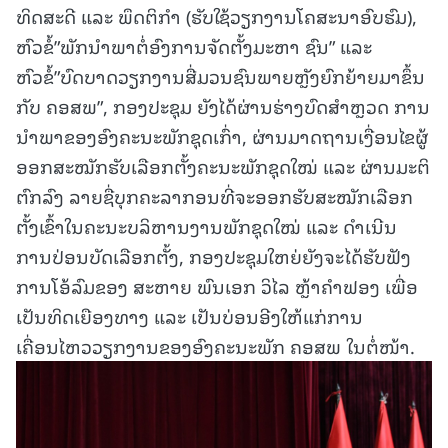
ທິດສະດີ ແລະ ພຶດຕິກຳ (ຮັບໃຊ້ວຽກງານໂຄສະນາອົບຮົມ),
ຫົວຂໍ້”ພັກນຳພາຕໍ່ອົງການຈັດຕັ້ງມະຫາ ຊົນ” ແລະ
ຫົວຂໍ້”ບົດບາດວຽກງານສື່ມວນຊົນພາຍຫຼັງຍົກຍ້າຍມາຂຶ້ນ
ກັບ ຄອສພ”, ກອງປະຊຸມ ຍັງໄດ້ຜ່ານຮ່າງບົດສຳຫຼວດ ການ
ນຳພາຂອງອົງຄະນະພັກຊຸດເກົ່າ, ຜ່ານມາດຖານເງື່ອນໄຂຜູ້
ອອກສະໝັກຮັບເລືອກຕັ້ງຄະນະພັກຊຸດໃໝ່ ແລະ ຜ່ານມະຕິ
ຕົກລົງ ລາຍຊື່ບຸກຄະລາກອນທີ່ຈະອອກຮັບສະໝັກເລືອກ
ຕັ້ງເຂົ້າໃນຄະນະບລິຫານງານພັກຊຸດໃໝ່ ແລະ ດຳເນີນ
ການປ່ອນບັດເລືອກຕັ້ງ, ກອງປະຊຸມໃຫຍ່ຍັງຈະໄດ້ຮັບຟັງ
ການໂອ້ລົມຂອງ ສະຫາຍ ພົນເອກ ວິໄລ ຫຼ້າຄໍາຟອງ ເພື່ອ
ເປັນທິດເຍືອງທາງ ແລະ ເປັນບ່ອນອີງໃຫ້ແກ່ການ
ເຄື່ອນໄຫວວຽກງານຂອງອົງຄະນະພັກ ຄອສພ ໃນຕໍ່ໜ້າ.