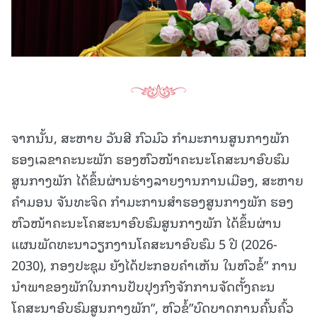
ຈາກນັ້ນ, ສະຫາຍ ວັນສີ ກົວມົວ ກຳມະການສູນກາງພັກ
ຮອງເລຂາຄະນະພັກ ຮອງຫົວໜ້າຄະນະໂຄສະນາອົບຮົມ
ສູນກາງພັກ ໄດ້ຂຶ້ນຜ່ານຮ່າງລາຍງານການເມືອງ, ສະຫາຍ
ຄຳມອນ ຈັນທະຈິດ ກຳມະການສຳຮອງສູນກາງພັກ ຮອງ
ຫົວໜ້າຄະນະໂຄສະນາອົບຮົມສູນກາງພັກ ໄດ້ຂຶ້ນຜ່ານ
ແຜນພັດທະນາວຽກງານໂຄສະນາອົບຮົມ 5 ປີ (2026-
2030), ກອງປະຊຸມ ຍັງໄດ້ປະກອບຄຳເຫັນ ໃນຫົວຂໍ້” ການ
ນຳພາຂອງພັກໃນການປັບປຸງກົງຈັກການຈັດຕັ້ງຄະນ
ໂຄສະນາອົບຮົມສູນກາງພັກ”, ຫົວຂໍ້”ບົດບາດການຄົ້ນຄົ້ວ