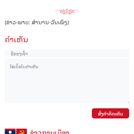
(ຂ່າວ-ພາບ: ສໍານານ-ວັນເພັງ)
ຄໍາເຫັນ
ສົ່ງຄໍາຄິດເຫັນ
ຂ່າວການເມືອງ