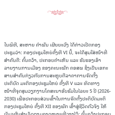
ໃນພິທີ, ສະຫາຍ ຄໍາພັນ ເຜີຍຍະວົງ ໄດ້ກ່າວເປີດກອງ
ປະຊຸມວ່າ: ກອງປະຊຸມໃຫຍ່ຄັ້ງທີ VI ນີ້, ຈະໄດ້ສຸມໃສ່ໜ້າທີ່
ສໍາຄັນຄື: ຄົ້ນຄວ້າ, ປະກອບຄໍາເຫັນ ແລະ ຮັບຮອງເອົາ
ລາຍງານການເມືອງ ຂອງຄະນະພັກ ຄອສພ ຊຶ່ງເປັນເອກະ
ສານສໍາຄັນກ່ຽວກັບການສະຫຼຸບຕີລາຄາການຈັດຕັ້ງ
ປະຕິບັດ ມະຕິກອງປະຊຸມໃຫຍ່ ຄັ້ງທີ V ແລະ ທິດທາງ
ໜ້າທີ່ຈຸດສຸມວຽກງານໂຄສະນາອົບຮົມໃນໄລຍະ 5 ປີ (2026-
2030) ເພື່ອປະກອບສ່ວນເຂົ້າໃນການຈັດຕັ້ງປະຕິບັດມະຕິ
ກອງປະຊຸມໃຫຍ່ ຄັ້ງທີ XII ຂອງພັກ ເຂົ້າສູ່ຊີວິດຕົວຈິງ ໃຫ້
ບັນລຸຜົນສໍາເລັດຕາມຄາດໝາຍທີ່ວາງໄວ້; ຄົ້ນຄວ້າປະກອບ