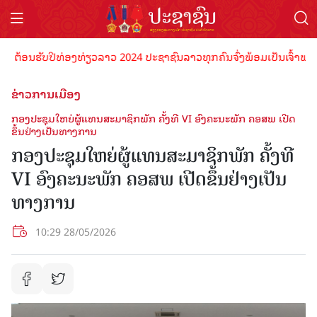
ອນຮັບປີທ່ອງທ່ຽວລາວ 2024 ປະຊາຊົນລາວທຸກຄົນຈົ່ງພ້ອມເປັນເຈົ້າພາບທີ່ດີ
ຂ່າວການເມືອງ
ກອງປະຊຸມໃຫຍ່ຜູ້ແທນສະມາຊິກພັກ ຄັ້ງທີ VI ອົງຄະນະພັກ ຄອສພ ເປີດ
ຂຶ້ນຢ່າງເປັນທາງການ
ກອງປະຊຸມໃຫຍ່ຜູ້ແທນສະມາຊິກພັກ ຄັ້ງທີ
VI ອົງຄະນະພັກ ຄອສພ ເປີດຂຶ້ນຢ່າງເປັນ
ທາງການ
10:29 28/05/2026