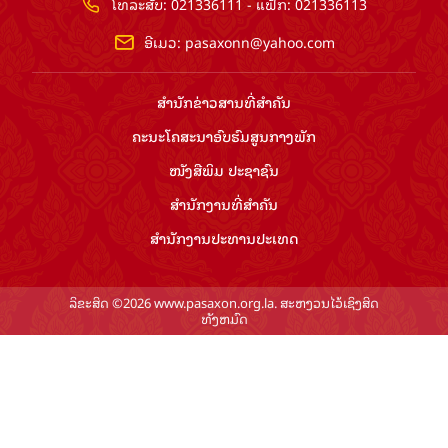
ໂທລະສັບ: 021336111 - ແຟັກ: 021336113
ອີເມວ:
pasaxonn@yahoo.com
ສຳ​ນັກ​ຂ່າວ​ສານ​ທີ່​ສຳ​ຄັນ​
ຄະນະໂຄສະນາອົບຮົມ​ສູນ​ກາງ​ພັກ
ໜັງສືພິມ ປະ​ຊາ​ຊົນ
ສຳ​ນັກ​ງານ​ທີ່​ສຳ​ຄັນ
ສຳ​ນັກ​ງານ​ປະ​ທານ​ປະ​ເທດ
ລິຂະສິດ ©2026 www.pasaxon.org.la. ສະຫງວນໄວ້ເຊິງສິດ
ທັງຫມົດ