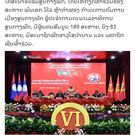
ໂຄສະນາອົບຮົມສູນກາງພັກ, ໂດຍໃຫ້ກຽດເຂົ້າຮ່ວມຂອງ
ສະຫາຍ ພົນເອກ ວິໄລ ຫຼ້າຄໍາຟອງ ກໍາມະການກົມການ
ເມືອງສູນກາງພັກ ຜູ້ປະຈໍາການຄະນະເລຂາທິການ
ສູນກາງພັກ, ມີຜູ້ແທນສົມບູນ 189 ສະຫາຍ, ຍິງ 83
ສະຫາຍ, ມີສະມາຊິກພັກອາວຸໂສບຳນານ ແລະ ແຂກຖືກ
ເຊີນເຂົ້າຮ່ວມ.