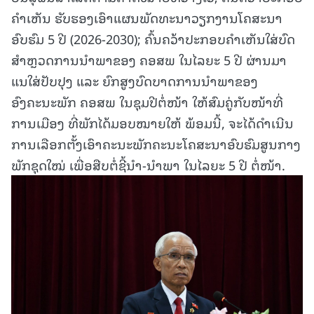
ຄໍາເຫັນ ຮັບຮອງເອົາແຜນພັດທະນາວຽກງານໂຄສະນາ
ອົບຮົມ 5 ປີ (2026-2030); ຄົ້ນຄວ້າປະກອບຄໍາເຫັນໃສ່ບົດ
ສໍາຫຼວດການນໍາພາຂອງ ຄອສພ ໃນໄລຍະ 5 ປີ ຜ່ານມາ
ແນໃສ່ປັບປຸງ ແລະ ຍົກສູງບົດບາດການນໍາພາຂອງ
ອົງຄະນະພັກ ຄອສພ ໃນຊຸມປີຕໍ່ໜ້າ ໃຫ້ສົມຄູ່ກັບໜ້າທີ່
ການເມືອງ ທີ່ພັກໄດ້ມອບໝາຍໃຫ້ ພ້ອມນີ້, ຈະໄດ້ດໍາເນີນ
ການເລືອກຕັ້ງເອົາຄະນະພັກຄະນະໂຄສະນາອົບຮົມສູນກາງ
ພັກຊຸດໃໝ່ ເພື່ອສືບຕໍ່ຊີ້ນໍາ-ນໍາພາ ໃນໄລຍະ 5 ປີ ຕໍ່ໜ້າ.