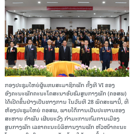
ກອງປະຊຸມໃຫຍ່ຜູ້ແທນສະມາຊິກພັກ ຄັ້ງທີ VI ຂອງ
ອົງຄະນະພັກຄະນະໂຄສະນາອົບຮົມສູນກາງພັກ (ຄອສພ)
ໄດ້ເປີດຂຶ້ນຢ່າງເປັນທາງການ ໃນວັນທີ 28 ພຶດສະພານີ້, ທີ່
ຫ້ອງປະຊຸມໃຫຍ່ ຄອສພ, ພາຍໃຕ້ການເປັນປະທານຂອງ
ສະຫາຍ ຄໍາພັນ ເຜີຍຍະວົງ ກໍາມະການກົມການເມືອງ
ສູນກາງພັກ ເລຂາຄະນະບໍລິຫານງານພັກ ຫົວໜ້າຄະນະ