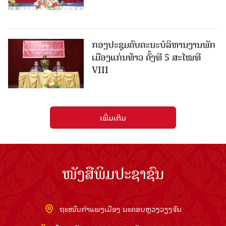
ກອງປະຊຸມຄົບຄະນະບໍລິຫານງານພັກ
ເມືອງແກ່ນ​ທ້າວ ຄັ້ງທີ 5 ສະໄໝທີ
VIII
ເພີ່ມເຕີມ
ໜັງສືພິມປະຊາຊົນ
ຖະໜົນກຳແພງເມືອງ ນະຄອນຫຼວງວຽງຈັນ