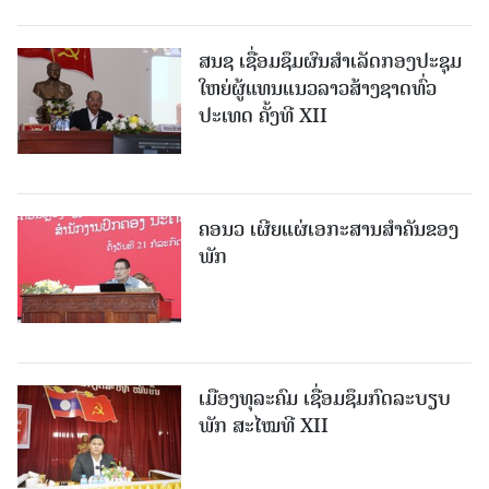
ສນຊ ເຊື່ອມຊຶມຜົນສໍາເລັດກອງປະຊຸມ
ໃຫຍ່ຜູ້ແທນແນວລາວສ້າງຊາດທົ່ວ
ປະເທດ ຄັ້ງທີ XII
ຄອນວ ເຜີຍແຜ່ເອກະສານສໍາຄັນຂອງ
ພັກ
ເມືອງທຸລະຄົມ ເຊື່ອມຊຶມກົດລະບຽບ
ພັກ ສະໄໝທີ XII