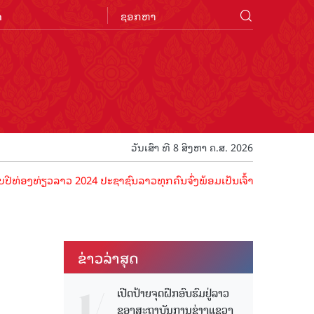
n
ວັນເສົາ ທີ 8 ສິງຫາ ຄ.ສ. 2026
ວລາວ 2024 ປະຊາຊົນລາວທຸກຄົນຈົ່ງພ້ອມເປັນເຈົ້າພາບທີ່ດີ ຕ້ອນຮັບນັກທ່ອງ
ຂ່າວ​ລ່າ​ສຸດ
ເປີດປ້າຍຈຸດຝຶກອົບຮົມຢູ່ລາວ
ຂອງສະຖາບັນການຊ່າງແຂວງ