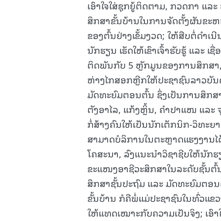
ເອົາໃຈໃສ່ຊຸກຍູ້ຕິດຕາມ, ກວດກາ ແລ
ສຶກສາຂັ້ນບ້ານໃນການຈັດຕັ້ງຜັນ
ຂອງຕົ້ນຢ່າງເຂັ້ມງວດ; ໃຫ້ສືບຕໍ່ດ
ນັກຮຽນ ເຮັດໃຫ້ເຂົາເຈົ້າຮັບຮູ້ ແລະ 
ຕິດພັນກັບ 5 ຫຼັກມູນຂອງການສຶກສາ
ຫ່າງໄກສອກຫຼີກໃຫ້ປະຊາຊົນລາວບັນ
ມັດທະຍົມຕອນຕົ້ນ ຊຶ່ງເປັນການສຶກສາ
ຕັງອາໄລ, ແກ້ງຫຼິ້ນ, ຄໍາປາແໜ ແລະ ຈ
ກໍ່ສ້າງຄົນໃຫ້ເປັນນັກເຕັກນິກ-ວິທະຍ
ສາມາດບໍລິການໃນຕະຫຼາດແຮງງານໄດ້ຢ
ໂຄສະນາ, ລົງແນະນໍາວິຊາຊີບໃຫ້ນັກຮ
ຂະແໜງອາຊີວະສຶກສາໃນລະດັບຊັ້ນຕົ້ນ,
ສຶກສາຊັ້ນປະຖົມ ແລະ ມັດທະຍົມຕອນ
ຂັ້ນບ້ານ ກໍຄືພໍ່ແມ່ປະຊາຊົນໃນທົ່ວແ
ໃຫ້ແທດເໝາະກັບຄວາມເປັນຈິງ; ເອົາໃ