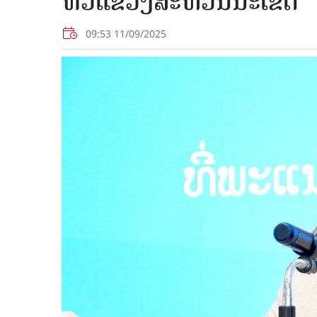
ທົ່ວແຂວງສະຫວັນນະເຂດ
09:53 11/09/2025