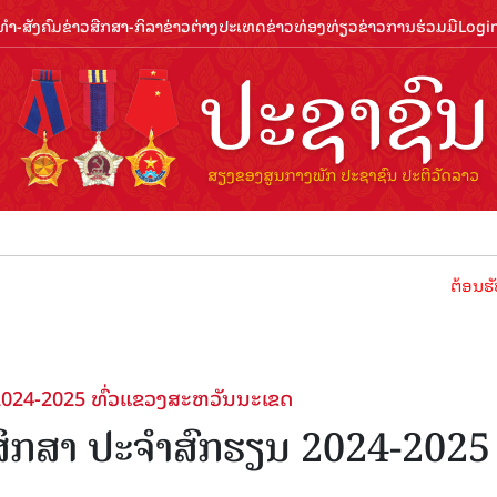
ຳ-ສັງຄົມ
ຂ່າວສືກສາ-ກິລາ
ຂ່າວຕ່າງປະເທດ
ຂ່າວທ່ອງທ່ຽວ
ຂ່າວການຮ່ວມມື
Logi
ຕ້ອນຮັບປີທ່ອງທ່ຽ
2024-2025 ທົ່ວແຂວງສະຫວັນນະເຂດ
ສຶກສາ ປະຈຳສົກຮຽນ 2024-2025