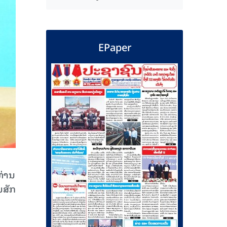
EPaper
ທ່ານ
ນສັກ