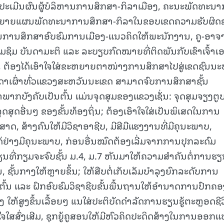
ະ ປະເມີນຜົນຜູ້ບໍລິຫານການສຶກສາ-ກິລາເມືອງ, ຄະນະພັດທະນ
ຂະຫຍາຍແຜນພັດທະນາການສຶກສາ-ກິລາໃນຂອບເຂດຄວາມຮັບຜິ
ຳເນີນການສຶກສາອົບຮົມການເມືອງ-ແນວຄິດໃຫ້ພະນັກງານ, ຄູ-ອາຈ
ເຊື່ອມຊຶມ ບັນດາມະຕິ ແລະ ລະບຽບກົດໝາຍທີ່ຕິດພັນກັບເຂົາເຈົ້າເ
, ຕ້ອງໄດ້ເອົາໃຈໃສ່ຂະຫຍາຍຕາໜ່າງການສຶກສາໄປສູ່ເຂດຊົນນະ
ດາເຜົ່າທົ່ວແຂວງສະຫວັນນະເຂດ ສາມາດຈົບການສຶກສາຊັ້ນ
ພາກບັງຄັບເປັນຕົ້ນ ແມ່ນຈຸດສຸມຂອງແຂວງເຊັ່ນ: ຈຸດສຸມຈຽງຕູບ
ຸດສຸດອື່ນໆ ຂອງຂັ້ນທ້ອງຖິ່ນ; ຕ້ອງເອົາໃຈໃສ່ເປັນພິເສດໃນການ
າສາດ, ສ້າງຄົນໃຫ້ມີວິຊາອາຊີບ, ມີສີມືແຮງງານທີ່ມີຄຸນະພາບ,
່າງມີຄຸນະພາບ, ກ່ອນອື່ນໝົດຕ້ອງເລີ່ມຈາກການປຸກລະດົມ
ຽນທີ່ກຽມຈະຈົບຊັ້ນ ມ.4, ມ.7 ຫັນມາໃຫ້ຄວາມສຳຄັນຕໍ່ການຮ
 ຊັ້ນກາງໃຫ້ຫຼາຍຂຶ້ນ; ໃຫ້ສືບຕໍ່ເກັບເລັມບຳລຸງຍົກລະດັບການ
ຕົ້ນ ແລະ ຝຶກອົບຮົມວິຊາຊີບຂັ້ນພື້ນຖານໃຫ້ອຳນາດການປົກຄອ
ຂວງ ໃຫ້ສູງຂຶ້ນເລື້ອຍໆ ແນໃສ່ປະຕິບັດດຳລັດການຮຽນຮູ້ຕະຫຼອດຊີ
ຈໃສສົ່ງເສີມ, ຊຸກຍູ້ຄູສອນໃຫ້ມີຫົວຄິດປະດິດສ້າງໃນການອອກ