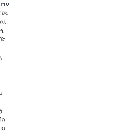
າການ
ດຊອບ
ານ,
ອງ,
ບົດ
,
ຽນ
ງ
ວິດ
ແບບ