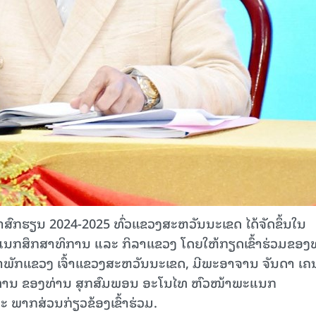
ສົກຮຽນ 2024-2025 ທົ່ວແຂວງສະຫວັນນະເຂດ ໄດ້ຈັດຂຶ້ນໃນ
ພະແນກສຶກສາທິການ ແລະ ກິລາແຂວງ ໂດຍໃຫ້ກຽດເຂົ້າຮ່ວມຂອງ
າພັກແຂວງ ເຈົ້າແຂວງສະຫວັນນະເຂດ, ມີພະອາຈານ ຈັນດາ ເຄ
ທານ ຂອງທ່ານ ສຸກສົມພອນ ອະໂນໄທ ຫົວໜ້າພະແນກ
 ພາກສ່ວນກ່ຽວຂ້ອງເຂົ້າຮ່ວມ.