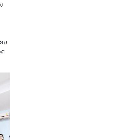
ານ
ຊອບ
ວດ