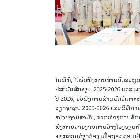
ໃນພິທີ, ໄດ້ຮັບຟັງການຜ່ານບົດສະ
ປະຕິບັດສົກຮຽນ 2025-2026 ແລະ
ປີ 2026, ຮັບຟັງການຜ່ານບົດວິເຄາ
ວຽກຈຸດສຸມ 2025-2026 ແລະ ວິທີກາ
ໜ່ວຍງານສາມັນ, ຈາກຫ້ອງການສຶກສາທ
ຟັງການລາຍງານການສ້າງໂຮງຮຽນຕົ
ພາກສ່ວນກ່ຽວຂ້ອງ ເພື່ອຖອດຖອນເປັ