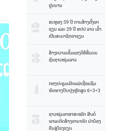
ຢູນນານ
ສະຫຼອງ 59 ປີ ການສ້າງຕັ້ງອາ
ຊຽນ ແລະ 29 ປີ ສປປ ລາວ ເຂົ້າ
ເປັນສະມາຊິກອາຊຽນ
ສ້າງຄວາມເຂັ້ມແຂງໃຫ້ສື່ມວນ
ຊົນຊາວໜຸ່ມລາວ
ກອງປະຊຸມເຜີຍແຜ່ເຊື່ອມຊຶມ
ທິດທາງປັບປຸງຫຼັກສູດ 6+3+3
ຊາວໜຸ່ມອາສາສະໝັກ ສືບຕໍ່
ພາລະກິດສ້າງອານາຄົດ ນໍານ້ອງ
ຄືນສູ່ໂຮງຮຽນ