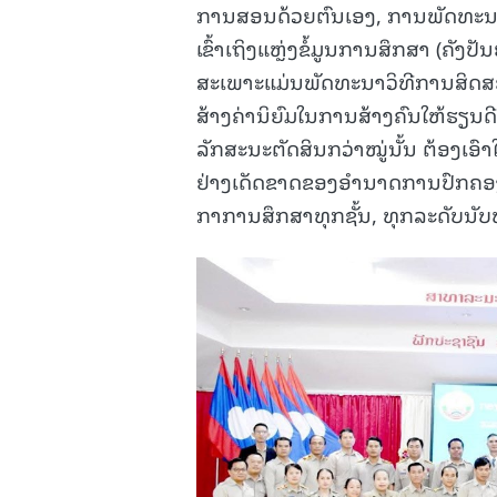
ການສອນດ້ວຍຕົນເອງ, ການພັດທະນາ
ເຂົ້າເຖິງແຫຼ່ງຂໍ້ມູນການສຶກສາ (ຄັງ
ສະເພາະແມ່ນພັດທະນາວິທີການສິດສອນ
ສ້າງຄ່ານິຍົມໃນການສ້າງຄົນໃຫ້ຮຽນດ
ລັກສະນະຕັດສິນກວ່າໝູ່ນັ້ນ ຕ້ອງເ
ຢ່າງເດັດຂາດຂອງອຳນາດການປົກຄອງຂ
ກາການສຶກສາທຸກຊັ້ນ, ທຸກລະດັບນັ