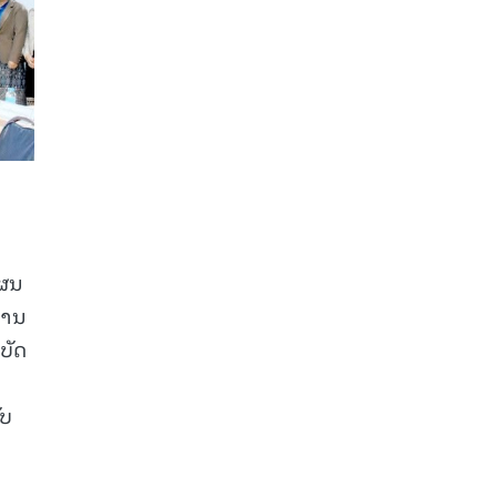
ແຜນ
ການ
ບັດ
ັບ