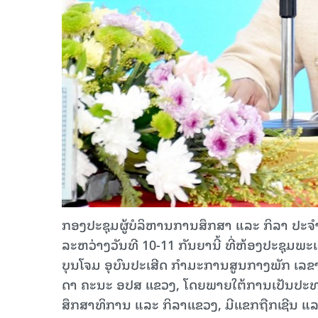
ກອງປະຊຸມຜູ້ບໍລິຫານການສຶກສາ ແລະ ກິລາ ປະຈຳ
ລະຫວ່າງວັນທີ 10-11 ກັນຍານີ້ ທີ່ຫ້ອງປະຊຸມ
ບຸນໂຈມ ອຸບົນປະເສີດ ກຳມະການສູນກາງພັກ ເລຂ
ດາ ຄະນະ ອປສ ແຂວງ, ໂດຍພາຍໃຕ້ການເປັນປະ
ສຶກສາທິການ ແລະ ກິລາແຂວງ, ມີແຂກຖືກເຊີນ ແລະ