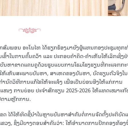
ຸກສົມພອນ ອະໂນໄທ ໄດ້ຮຽກຮ້ອງມາຍັງຜູ້ແທນກອງປະຊຸມທຸກທ
ນເຂົ້າໃນການຄົ້ນຄວ້າ ແລະ ປະກອບຄຳຄິດ-ຄຳເຫັນໃຫ້ເລິກເຊິ່ງຢ
ໄຂບັນຫາຂາດແຄນຄູດ້ວຍຮູບແບບການໂຮມໂຮງຮຽນທີ່ກະແຈກກ
ຫ້ເຫັນສະພາບບັນຫາ, ສາເຫດຂອງບັນຫາ, ບົດຮຽນຕົວຈິງໃນ
ຳນົດວິທີການແກ້ໄຂໃຫ້ຈະແຈ້ງ ເພື່ອເປັນບ່ອນອີງໃຫ້ແກ່ການ
ແໜງ ການຍ່ອຍ ປະຈໍາສົກຮຽນ 2025-2026 ໃຫ້ແທດເໝາະກັ
້ໄປຕາມຫຼັກການ.
ເຂດ ໄດ້ໃຫ້ທິດຊີ້ນຳໃນຫຼາຍບັນຫາສຳຄັນຕໍ່ການຈັດຕັ້ງປະຕິບັ
ວງ, ຊຶ່ງມີບາງຕອນສຳຄັນວ່າ: ໃຫ້ອຳນາດການປົກຄອງທ້ອງຖ