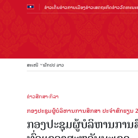
ຂ່າວເດັ່ນ
ຂ່າວການເມືອງ
ຂ່າວເສດຖະກິດ
ຂ່າວວັດທະນະທ
ສະເໜີ
ພັກປປ ລາວ
ຂ່າວສືກສາ-ກິລາ
ກອງປະຊຸມຜູ້ບໍລິຫານການສຶກສາ ປະຈຳສົກຮຽນ 
ກອງປະຊຸມຜູ້ບໍລິຫານການ