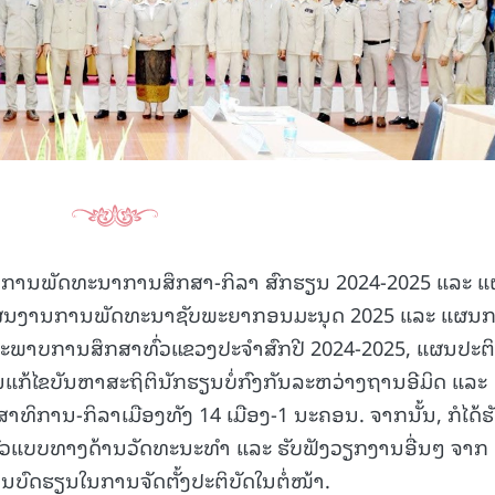
ຫຼຸບການພັດທະນາການສຶກສາ-ກິລາ ສົກຮຽນ 2024-2025 ແລະ 
 ແຜນງານການພັດທະນາຊັບພະຍາກອນມະນຸດ 2025 ແລະ ແຜນ
ະສະພາບການສຶກສາທົ່ວແຂວງປະຈຳສົກປີ 2024-2025, ແຜນປະຕິ
ນແກ້ໄຂບັນຫາສະຖິຕິນັກຮຽນບໍ່ກົງກັນລະຫວ່າງຖານອີມິດ ແລະ
ິການ-ກິລາເມືອງທັງ 14 ເມືອງ-1 ນະຄອນ. ຈາກນັ້ນ, ກໍໄດ້ຮ
ວແບບທາງດ້ານວັດທະນະທຳ ແລະ ຮັບຟັງວຽກງານອື່ນໆ ຈາກ
ນບົດຮຽນໃນການຈັດຕັ້ງປະຕິບັດໃນຕໍ່ໜ້າ.