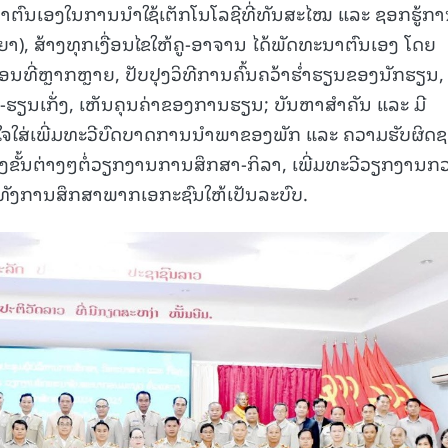
ຕົນເອງໃນການນຳໃຊ້ເຕັກໂນໂລຊີທີ່ທັນສະໄໝ ແລະ ຊອກຮູ້ກ
ປັນຍາ), ສ້າງທຸກເງື່ອນໄຂໃຫ້ຄູ-ອາຈານ ໄດ້ພັດທະນາຕົນເອງ ໂດຍ
ທີ່ຫຼາກຫຼາຍ, ປັບປຸງວິທີການຄົ້ນຄວ້າຮ່ຳຮຽນຂອງນັກຮຽນ,
ີ-ຮຽນເກັ່ງ, ເຫັນຄຸນຄ່າຂອງການຮຽນ; ບັນຫາສຳຄັນ ແລະ ມີ
ອົາໃຈໃສ່ເພີ່ມທະວີບົດບາດການນຳພາຂອງພັກ ແລະ ຄວາມຮັບຜິດ
ັ້ນຕ່າງໆຕໍ່ວຽກງານການສຶກສາ-ກິລາ, ເພີ່ມທະວີວຽກງານກ
ບທັງການສຶກສາພາກເອກະຊົນໃຫ້ເປັນລະບົບ.