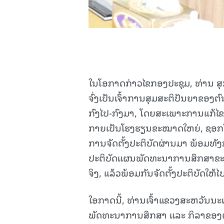
ໃນໂອກາດກ່າວໄຂກອງປະຊຸມ, ທ່ານ ສ
ຈົ່ງເປັນເຈົ້າການສຸມສະຕິປັນຍາຂອງຕົ
ກົງໄປ-ກົງມາ, ໂດຍສະເພາະການແກ້
ກາຍເປັນໂຮງຮຽນຂະໝາດໃຫຍ່, ຊອກໃ
ການຈັດຕັ້ງປະຕິບັດຜ່ານມາ ພ້ອມທັງກ
ປະຕິບັດແຜນພັດທະນາການສຶກສາຂະ
ຈິງ, ແລ້ວພ້ອມກັນຈັດຕັ້ງປະຕິບັດໃຫ
ໃອກາດນີ້, ທ່ານເຈົ້າແຂວງສະຫວັນນະ
ພັດທະນາການສຶກສາ ແລະ ກິລາຂອງແຂ