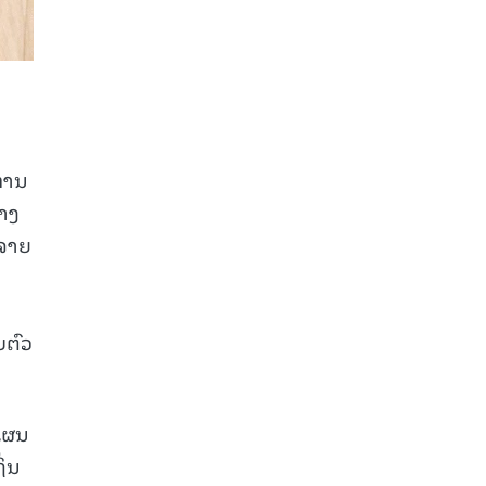
່ານ
່າງ
ະຈາຍ
ບຕົວ
ດແຜນ
ິ່ນ