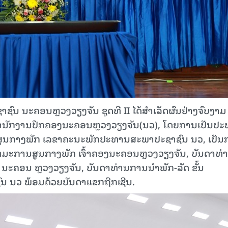
ົນ ນະຄອນຫຼວງວຽງຈັນ ຊຸດທີ II ໄດ້ສໍາເລັດຜົນຢ່າງຈົບງາມ
 ທີ່ສໍານັກງານປົກຄອງນະຄອນຫຼວງວຽງຈັນ(ນວ), ໂດຍການເປັນປ
ສູນກາງພັກ ເລຂາຄະນະພັກປະທານສະພາປະຊາຊົນ ນວ, ເປັນ
ໍາມະການສູນກາງພັກ ເຈົ້າຄອງນະຄອນຫຼວງວຽງຈັນ, ບັນດາທ່
 ນະຄອນ ຫຼວງວຽງຈັນ, ບັນດາທ່ານການນໍາພັກ-ລັດ ຂັ້ນ
 ນວ ພ້ອມດ້ວຍບັນດາແຂກຖືກເຊີນ.