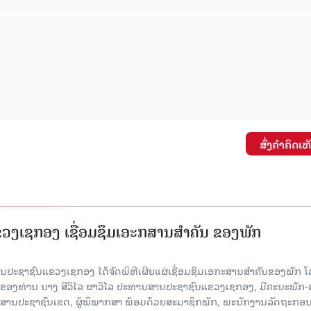
ສົ່ງຄໍາຄິດເຫ
ງເຊກອງ ເຊື່ອມຊຶມເອະກສານສໍາຄັນ ຂອງພັກ
 ສານປະຊາຊົນແຂວງເຊກອງ ໄດ້ຈັດພິທີເຜີຍແຜ່ເຊື່ອມຊຶມເອກະສານສໍາຄັນຂອງພັກ 
ຂອງທ່ານ ນາງ ສີວິໄລ ຜາວິໄລ ປະທານສານປະຊາຊົນແຂວງເຊກອງ, ມີຄະນະພັກ-
 ສານປະຊາຊົນເຂດ, ຜູ້ພິພາກສາ ພ້ອມດ້ວຍສະມາຊິກພັກ, ພະນັກງານລັດຖະກອ