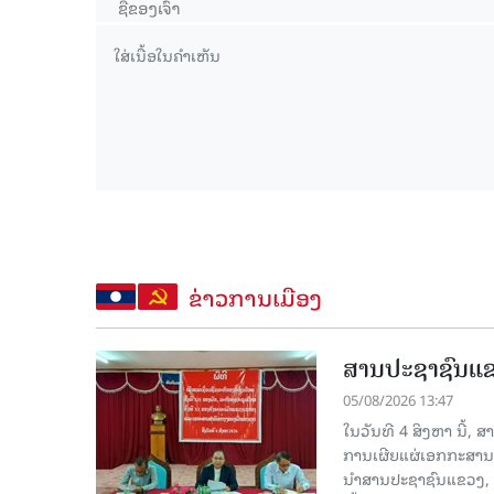
ຂ່າວການເມືອງ
ສານປະຊາຊົນແຂວ
05/08/2026 13:47
ໃນວັນທີ 4 ສິງຫາ ນີ້,
ການເຜີຍແຜ່ເອກກະສານ
ນໍາສານປະຊາຊົນແຂວງ,