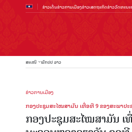
ຂ່າວເດັ່ນ
ຂ່າວການເມືອງ
ຂ່າວເສດຖະກິດ
ຂ່າວວັດທະນະທ
ສະເໜີ
ພັກປປ ລາວ
ຂ່າວການເມືອງ
ກອງປະຊຸມສະໄໝສາມັນ ເທື່ອທີ 9 ຂອງສະພາປະຊາຊ
ກອງປະຊຸມສະໄໝສາມັນ ເທື