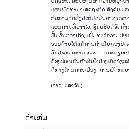
ປຶກແຜ່ນ, ສູ້ຊົນຜ່ານຜ່າຄວາມຫຍຸ້ງຍ
ແຜນພັດທະນາເສດຖະກິດ-ສັງຄົມ ແຫ່ງ
ກັບການຈັດຕັ້ງປະຕິບັດບັນດາຄາດໝາຍທ
ແຜນການທີ່ວາງໄວ້; ສູ້ຊົນສືບຕໍ່ຈັດ
ຟື້ນຂຶ້ນກວ່າເກົ່າ; ເພິ່ມທະວີຄວາ
ຮອບດ້ານໃຫ້ແກ່ການດໍາເນີນກອງປະຊຸມ
ວັນປະຫວັດສາດ ແລະ ການກະກຽມເປັນເຈ
ຕ້ອງພ້ອມກັນຕັດສິນໃຈຢ່າງເດັດດ່ຽວ
ດີທາງດ້ານການເມືອງ, ການພັດທະນາເສດ
(ຂ່າວ: ແສງຈັນ)
ຄໍາເຫັນ