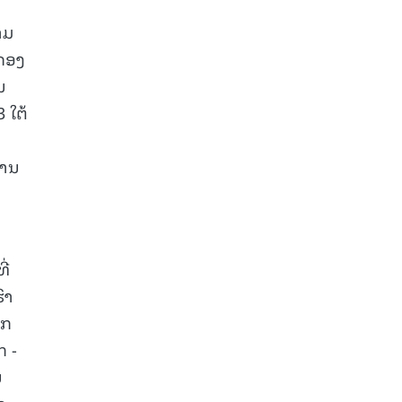
າມ
ຄອງ
ນ
 ໃຕ້
ງານ
ີ່
ົາ
ວກ
ກ -
ນ