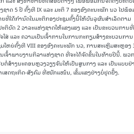
າກ ແລະ ສິ່ງທ້າທາຍທົດສອບຕ່າງໆ ເພື່ອພ້ອມກັນຈັດຕັ້ງປະຕິບັ
ຊາດ 5 ປີ ຄັ້ງທີ IX ແລະ ມະຕິ 7 ຂອງອົງຄະນະພັກ ນວ ໄປພ້
ີ່ໄດ້ກໍານົດໃນມະຕິກອງປະຊຸມຄັ້ງນີ້ໃຫ້ບັນລຸຜົນສໍາເລັດຕາມ
ຕັ້ງປະຕິບັດ 2 ວາລະແຫ່ງຊາດໃຫ້ແຂງແຮງ ແລະ ເປັນຂະບວນການທີ
ມເອົາໃຈໃສ່ ແລະ ຄວາມເປັນເຈົ້າການໃນການກະກຽມສ້າງຂະບວນການ
ໃຫຍ່ຄັ້ງທີ VIII ຂອງອົງຄະນະພັກ ນວ, ການສະເຫຼີມສະຫຼອງ 
ົ້າພາບງານກິລາແຫ່ງຊາດ ທີ່ຈະໄດ້ຈັດຂຶ້ນໃນທ້າຍປີນີ້. ພວກ
ສືບຕໍ່ສ້າງນະຄອນຫຼວງວຽງຈັນໃຫ້ເປັນສູນກາງ ແລະ ເປັນແບບຢ່າ
ຖະກິດ-ສັງຄົມ ທີ່ໜັກແໜ້ນ, ເຂັ້ມແຂງຢ່າງບໍ່ຢຸດຢັ້ງ.