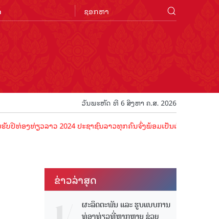
n
ວັນພະຫັດ ທີ 6 ສິງຫາ ຄ.ສ. 2026
ທ່ຽວລາວ 2024 ປະຊາຊົນລາວທຸກຄົນຈົ່ງພ້ອມເປັນເຈົ້າພາບທີ່ດີ ຕ້ອນຮັບນັກທ
ຂ່າວ​ລ່າ​ສຸດ
ຜະລິດຕະພັນ ແລະ ຮູບແບບການ
ທ່ອງທ່ຽວທີ່ຫຼາກຫຼາຍ ຊ່ວຍ