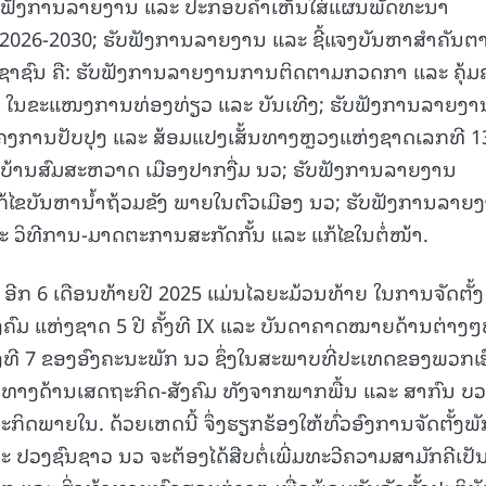
ຮັບຟັງການລາຍງານ ແລະ ປະກອບຄໍາເຫັນໃສ່ແຜນພັດທະນາ
026-2030; ຮັບຟັງການລາຍງານ ແລະ ຊີ້ແຈງບັນຫາສໍາຄັນຕ
າຊົນ ຄື: ຮັບຟັງການລາຍງານການຕິດຕາມກວດກາ ແລະ ຄຸ້ມ
 ໃນຂະແໜງການທ່ອງທ່ຽວ ແລະ ບັນເທີງ; ຮັບຟັງການລາຍງາ
ຄງການປັບປຸງ ແລະ ສ້ອມແປງເສັ້ນທາງຫຼວງແຫ່ງຊາດເລກທີ 13
າ ບ້ານສົມສະຫວາດ ເມືອງປາກງື່ມ ນວ; ຮັບຟັງການລາຍງານ
້ໄຂບັນຫານໍ້າຖ້ວມຂັງ ພາຍໃນຕົວເມືອງ ນວ; ຮັບຟັງການລາຍ
 ວິທີການ-ມາດຕະການສະກັດກັ້ນ ແລະ ແກ້ໄຂໃນຕໍ່ໜ້າ.
: ອີກ 6 ເດືອນທ້າຍປີ 2025 ແມ່ນໄລຍະມ້ວນທ້າຍ ໃນການຈັດຕັ້ງ
ົມ ແຫ່ງຊາດ 5 ປີ ຄັ້ງທີ IX ແລະ ບັນດາຄາດໝາຍດ້ານຕ່າງໆທ
້ງທີ 7 ຂອງອົງຄະນະພັກ ນວ ຊຶ່ງໃນສະພາບທີ່ປະເທດຂອງພວກເຮ
າກທາງດ້ານເສດຖະກິດ-ສັງຄົມ ທັງຈາກພາກພື້ນ ແລະ ສາກົນ ບ
າຍໃນ. ດ້ວຍເຫດນີ້ ຈຶ່ງຮຽກຮ້ອງໃຫ້ທົ່ວອົງການຈັດຕັ້ງພັ
 ປວງຊົນຊາວ ນວ ຈະຕ້ອງໄດ້ສືບຕໍ່ເພີ່ມທະວີຄວາມສາມັກຄີເປັ