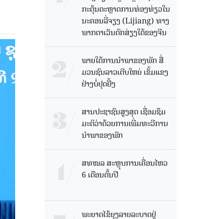
ກະຕຸ້ນຕະຫຼາດການທ່ອງທ່ຽວໃນ
ນະຄອນລີ່ຈຽງ (Lijiang) ທາງ
ພາກຕາເວັນຕົກສ່ຽງໃຕ້ຂອງຈີນ
ພາຍໃຕ້ການນໍາພາຂອງພັກ ສື່
ມວນຊົນລາວເຕີບໃຫຍ່ ເຂັ້ມແຂງ
ຢ່າງບໍ່ຢຸດຢັ້ງ
ສານປະຊາຊົນສູງສຸດ ເຊື່ອມຊຶມ
ມະຕິວ່າດ້ວຍການເພີ່ມທະວີການ
ນຳພາຂອງພັກ
ສທໜລ ສະຫຼຸບການເຄື່ອນໄຫວ
6 ເດືອນຕົ້ນປີ
ພະຍາດໄຂ້ຍຸງລາຍລະບາດຢູ່