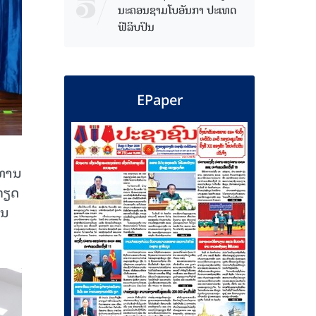
ນະຄອນຊາມໂບ​ອັນກາ ປະເທດ
ຟີລິບປິນ
EPaper
ະທານ
ກຽດ
ານ