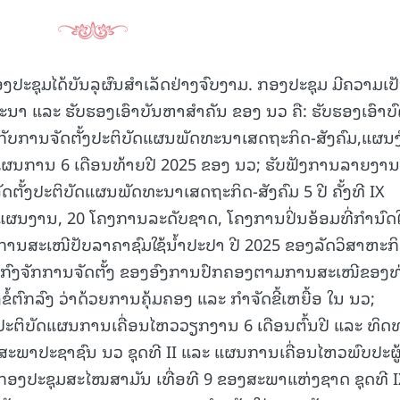
ງປະຊຸມໄດ້ບັນລຸຜົນສໍາເລັດຢ່າງຈົບງາມ. ກອງປະຊຸມ ມີຄວາມເປ
ະນາ ແລະ ຮັບຮອງເອົາບັນຫາສໍາຄັນ ຂອງ ນວ ຄື:
ຮັບຮອງເອົາບ
ກັບການຈັດຕັ້ງປະຕິບັດແຜນພັດທະນາເສດຖະກິດ-ສັງຄົມ,ແຜນງ
ງແຜນການ 6 ເດືອນທ້າຍປີ 2025 ຂອງ ນວ; ຮັບຟັງການລາຍງານ
ັ້ງປະຕິບັດແຜນພັດທະນາເສດຖະກິດ-ສັງຄົມ 5 ປີ ຄັ້ງທີ IX
8 ແຜນງານ, 20 ໂຄງການລະດັບຊາດ, ໂຄງການປິ່ນອ້ອມທີ່ກໍານົດ
ການສະເໜີປັບລາຄາຊົມໃຊ້ນໍ້າປະປາ ປີ 2025 ຂອງລັດວິສາຫະກ
ປຸງກົງຈັກການຈັດຕັ້ງ ຂອງອົງການປົກຄອງຕາມການສະເໜີຂອງທ
ໍ້ຕົກລົງ ວ່າດ້ວຍການຄຸ້ມຄອງ ແລະ ກໍາຈັດຂີ້ເຫຍື້ອ ໃນ ນວ;
້ງປະຕິບັດແຜນການເຄື່ອນໄຫວວຽກງານ 6 ເດືອນຕົ້ນປີ ແລະ ທິດ
ະພາປະຊາຊົນ ນວ ຊຸດທີ II ແລະ ແຜນການເຄື່ອນໄຫວພົບປະຜູ້
ລັດ ກອງປະຊຸມສະໄໝສາມັນ ເທື່ອທີ 9 ຂອງສະພາແຫ່ງຊາດ ຊຸດທີ 