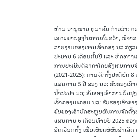
ທ່ານ ອານຸພາບ ຕຸນາລົມ ກ່າວວ່າ:
ກອ
ເອກະພາບສູງໃນການຄົ້ນຄວ້າ, ພິຈາລ
ລາຍງານຂອງທ່ານເຈົ້າຄອງ ນວ ກ່ຽວ
ປະມານ 6 ເດືອນຕົ້ນປີ ແລະ ທິດທາ
ການປະເມີນຕີລາຄາໂດຍສັງເຂບການຈັດຕ
(2021-2025); ການຈັດຕັ້ງປະຕິບັດ 
ແຜນການ 5 ປີ ຂອງ ນວ; ຮັບຮອງເອົາ
ນໍ້າປະປາ ນວ; ຮັບຮອງເອົາການປັບ
ເຈົ້າຄອງນະຄອນ ນວ; ຮັບຮອງເອົາຮ່າງຂ
ຮັບຮອງເອົາບົດສະຫຼຸບຜົນການຈັດຕັ
ແຜນການ 6 ເດືອນທ້າຍປີ 2025 ຂອງສ
ສິດເລືອກຕັ້ງ ເພື່ອເຜີຍແຜ່ຜົນສໍາເ