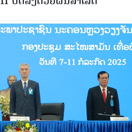
II ປິດລົງດ້ວຍຜົນສຳເລັດ