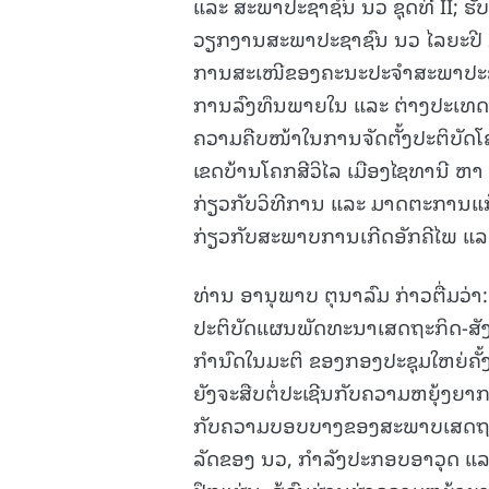
ແລະ ສະພາປະຊາຊົນ ນວ ຊຸດທີ II; 
ວຽກງານສະພາປະຊາຊົນ ນວ ໄລຍະປີ 2
ການສະເໜີຂອງຄະນະປະຈໍາສະພາປະຊ
ການລົງທຶນພາຍໃນ ແລະ ຕ່າງປະເທດ
ຄວາມຄືບໜ້າໃນການຈັດຕັ້ງປະຕິບັດໂ
ເຂດບ້ານໂຄກສີວິໄລ ເມືອງໄຊທານີ ຫ
ກ່ຽວກັບວິທີການ ແລະ ມາດຕະການແກ
ກ່ຽວກັບສະພາບການເກີດອັກຄີໄພ ແລະ
ທ່ານ ອານຸພາບ ຕຸນາລົມ ກ່າວຕື່ມວ່າ
ປະຕິບັດແຜນພັດທະນາເສດຖະກິດ-ສັງຄ
ກໍານົດໃນມະຕິ ຂອງກອງປະຊຸມໃຫຍ່ຄັ
ຍັງຈະສືບຕໍ່ປະເຊີນກັບຄວາມຫຍຸ້ງຍ
ກັບຄວາມບອບບາງຂອງສະພາບເສດຖະກິດພ
ລັດຂອງ ນວ, ກໍາລັງປະກອບອາວຸດ ແລະ