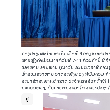
ກອງປະຊຸມສະໄໝສາມັນ ເທື່ອທີ 9 ຂອງສະພາປະຊາຊ
ພາຍຫຼັງດໍາເນີນມາແຕ່ວັນທີ 7-11 ກໍລະກົດນີ້
ຂອງທ່ານ ອານຸພາບ ຕຸນາລົມ ຄະນະເລຂາທິການ
ເຂົ້າຮ່ວມຂອງທ່ານ ອາດສະພັງທອງ ສີພັນດອນ ກ
ສະມາຊິກສະພາແຫ່ງຊາດ ປະຈໍາເຂດເລືອກຕັ້ງທີ 1
ນະຄອນຫຼວງ, ບັນດາທ່ານສະມາຊິກສະພາປະຊາຊົນ