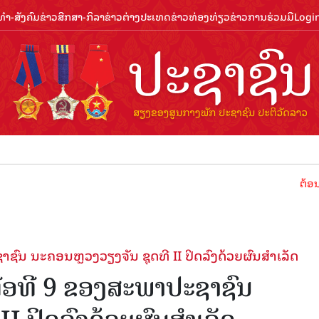
ຳ-ສັງຄົມ
ຂ່າວສືກສາ-ກິລາ
ຂ່າວຕ່າງປະເທດ
ຂ່າວທ່ອງທ່ຽວ
ຂ່າວການຮ່ວມມື
Logi
ຕ້ອນຮັບປີທ່ອງ
ົນ ນະຄອນຫຼວງວຽງຈັນ ຊຸດທີ II ປິດລົງດ້ວຍຜົນສຳເລັດ
່ອທີ 9 ຂອງສະພາປະຊາຊົນ