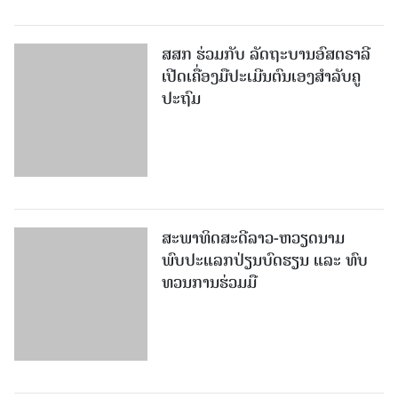
ສສກ ຮ່ວມກັບ ລັດຖະບານອົສຕຣາລີ
ເປີດເຄື່ອງມືປະເມີນຕົນເອງສຳລັບຄູ
ປະຖົມ
ສະພາທິດສະດີລາວ-ຫວຽດນາມ
ພົບປະແລກປ່ຽນບົດຮຽນ ແລະ ທົບ
ທວນການຮ່ວມມື