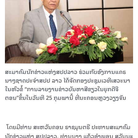
ສະມາຄົມນັກຂ່າວແຫ່ງສປປລາວ ຮ່ວມກັບອົງການແຄຣ
ນາໆຊາດປະຈຳສປປ ລາວ ໄດ້ຈັດກອງປະຊຸມເວທີເສວະນາ
ໃນຫົວຂໍ້ “ການລາຍງານຂ່າວບັນຫາສີຂຽວໃນຍຸກດີຈີ
ຕອນ”ຂຶ້ນໃນວັນທີ 25 ກຸມພານີ້ ທີ່ນະຄອນຫຼວງວຽງຈັນ
ໂດຍມີທ່ານ ສະຫວັນຄອນ ຣາຊມຸນຕຣີ ປະທານສະມາຄົມ
ນັກຂ່າວແຫ່ງ ສປປລາວ, ທ່ານນາງ ແກ້ວອຳພອນ ສຸວັນນະ