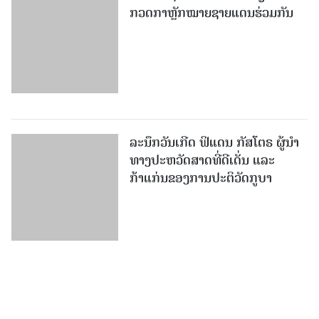
ກວດກາຫຼັກໝາຍຊາຍແດນຮ່ວມກັນ
ລະນຶກວັນເກີດ ຟິແດນ ກັສໂຕຣ ຜູ້ນຳ
ທາງປະຫວັດສາດທີ່ດີເດັ່ນ ແລະ
ກ້າແກ່ນຂອງການປະຕິວັດກູບາ
ຕຳຫຼວດລາວເຂົ້າຮ່ວມແຂ່ງຂັນກ໊ອບ
ຕຳຫຼວດອາຊຽນ ເປີດກວ້າງຄັ້ງທີ II ທີ່