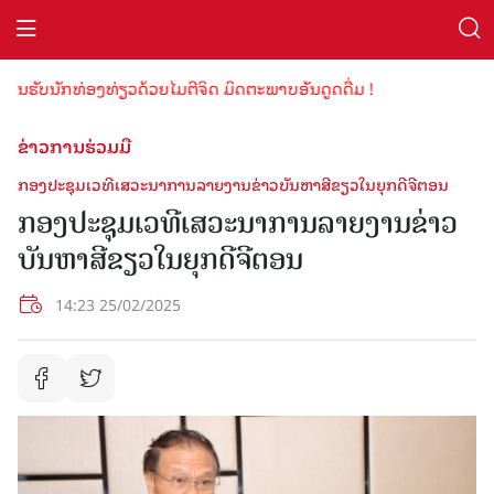
ອນຮັບນັກທ່ອງທ່ຽວດ້ວຍໄມຕີຈິດ ມິດຕະພາບອັນດູດດື່ມ !
ຂ່າວການຮ່ວມມື
ກອງປະຊຸມເວທີເສວະນາການລາຍງານຂ່າວບັນຫາສີຂຽວໃນຍຸກດີຈີຕອນ
ກອງປະຊຸມເວທີເສວະນາການລາຍງານຂ່າວ
ບັນຫາສີຂຽວໃນຍຸກດີຈີຕອນ
14:23 25/02/2025