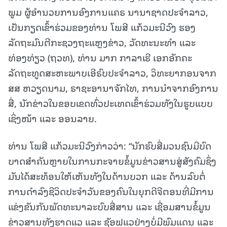
ພູມ ຜູ້ອຳນວຍການອົງການແຄຣ ນານາຊາດປະຈຳລາວ,
ເປັນກຽດເຂົ້າຮ່ວມຂອງທ່ານ ໂພສີ ແກ້ວມະນີວົງ ຮອງ
ລັດຖະມົນຕີກະຊວງຖະແຫຼງຂ່າວ, ວັດທະນະທຳ ແລະ
ທ່ອງທ່ຽວ (ຖວທ), ທ່ານ ມາກ ກາລາເຮີ ເອກອັກຄະ
ລັດຖະທູດສະຫະພາບເອີຣົບປະຈຳລາວ, ວິທະຍາກອນຈາກ
ສສ ຫວຽດນາມ, ຣາຊະອານາຈັກໄທ, ການນໍາຈາກອົງການ
ສື່, ນັກຂ່າວໃນຂອບເຂດທົ່ວປະເທດເຂົ້າຮ່ວມທັງໃນຮູບແບບ
ເຊິ່ງໜ້າ ແລະ ອອນລາຍ.
ທ່ານ ໂພສີ ແກ້ວມະນີວົງກ່າວວ່າ: “ນັກຮົບສື່ມວນຊົນມີບົດ
ບາດສໍາຄັນຫຼາຍໃນການກະຈາຍຂໍ້ມູນຂ່າວສານສູ່ສັງຄົມຊຶ່ງ
ມັນໄດ້ສະທ້ອນໃຫ້ເຫັນທັງໃນດ້ານບວກ ແລະ ດ້ານລົບຕໍ່
ການດໍາລົງຊີວິດປະຈໍາວັນຂອງຄົນໃນຍຸກດີຈີຕອນທີ່ມີການ
ແຂ່ງຂັນກັນພັດທະນາລະບົບສື່ສານ ແລະ ເຊື່ອມສານຂໍ້ມູນ
ຂ່າວສານທັງຮາດແວ ແລະ ຊັອຟແວຢ່າງບໍ່ມີພົມແດນ ແລະ