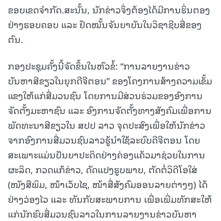
ຂອບເຂດຈໍາກັດ.ສະນັ້ນ, ນັກຂ່າວຈຶ່ງຕ້ອງໄດ້ມີການຮິ່ນຕອງ
ຢ່າງຮອບຄອບ ແລະ ຢຶດໝັ້ນຈັນຍາບັນໃນວິຊາຊີບສື່ຂອງ
ຕົນ.
ກອງປະຊຸມຄັ້ງນີ້ຈັດຂຶ້ນໃນຫົວຂໍ້: “ການລາຍງານຂ່າວ
ບັນຫາສີຂຽວໃນຍຸກດີຈີຕອນ” ຂອງໂຄງການສ້າງຄວາມເຂັ້ມ
ແຂງໃຫ້ແກ່ສື່ມວນຊົນ ໂດຍການມີສ່ວນຮ່ວມຂອງອົງການ
ຈັດຕັ້ງມະຫາຊົນ ແລະ ອົງການຈັດຕັ້ງທາງສັງຄົມເພື່ອການ
ພັດທະນາສີຂຽວໃນ ສປປ ລາວ ຈຸດປະສົງເພື່ອໃຫ້ນັກຂ່າວ
ຈາກອົງການສື່ມວນຊົນລາວຮູ້ນໍາໃຊ້ລະບົບດີຈີຕອນ ໂດຍ
ສະເພາະແມ່ນປັນຍາປະດິດຢ່າງຄ່ອງແຄ້ວມາຊ່ວຍໃນການ
ຜະລິດ, ກວດແກ້ຂ່າວ, ດັດແປງຮູບພາບ, ຕັດຕໍ່ວິດີໂອໃສ່
(ໜັງສືພິມ, ໜ້າເວັບໄຊ, ໜ້າສື່ສັງຄົມອອນລາຍຕ່າງໆ) ໄດ້
ຢ່າງວ່ອງໄວ ແລະ ທັນກັບສະພາບການ ເພື່ອເພີ່ມທັກສະໃຫ້
ແກ່ນັກຮົບສື່ມວນຊົນລາວໃນການລາຍງານຂ່າວບັນຫາ