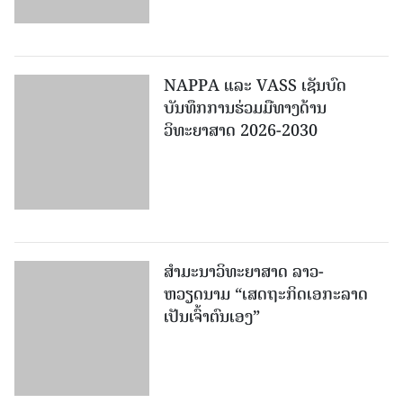
NAPPA ແລະ VASS ເຊັນບົດ
ບັນທຶກການຮ່ວມມືທາງດ້ານ
ວິທະຍາສາດ 2026-2030
ສຳມະນາວິທະຍາສາດ ລາວ-
ຫວຽດນາມ “ເສດຖະກິດເອກະລາດ
ເປັນເຈົ້າຕົນເອງ”