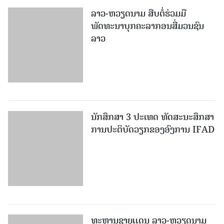
ລາວ-ຫວຽດ​ນາມ ສືບ​ຕໍ່​ຮ່ວມ​ມື
ພັດທະນາບຸກຄະລາກອນສື່ມວນຊົນ
ລາວ
ນັກສຶກສາ 3 ປະເທດ ທັດ​ສະ​ນະ​ສຶກ​ສາ
ການປະຕິບັດວຽກຂອງອົງການ IFAD
ທະຫານຊາຍເເດນ ລາວ-ຫວຽດນາມ