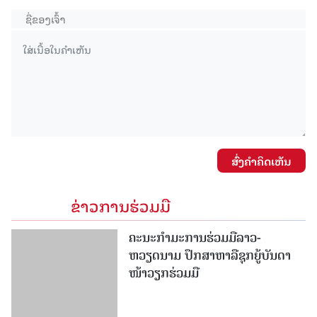
ສົ່ງຄໍາຄິດເຫັນ
ຂ່າວການຮ່ວມມື
ຄະນະກໍາມະການຮ່ວມມືລາວ-
ຫວຽດນາມ ປຶກສາຫາລືຊຸກຍູ້ບັນດາ
ໜ້າວຽກຮ່ວມມື