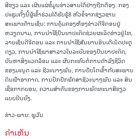
ສີຂຽວ ແລະ ເຜີຍແຜ່ຂໍ້ມູນຂ່າວສານໄດ້ຢ່າງຖືກຕ້ອງ. ກອງ
ປະຊຸມຄັ້ງນີ້ຜູ້ເຂົ້າຮ່ວມໄດ້ຮັບຮູ້8 ຫົວຂໍ້ຈາກຊ່ຽວຊານ
ສະເພາະດ້ານເຊັ່ນ: ການຄຸ້ມຄອງຫ້ອງຂ່າວດີຈີຕອນຢູ່
ຫວຽດນາມ, ການນຳໃຊ້ປັນຍາປະດິດຊ່ວຍຜະລິດຂ່າວຢູ່ໄທ,
ລາຍເຊັນດີຈີຕອນ ແລະ ການນຳໃຊ້ສັນຍານອິນເຕີເນັດປະຕູ
ດຽວ, ການນຳໃຊ້ພາສາລາວໃນລະບົບຂອງປັນຍາປະດິດ,
ບັນຫາສິ່ງແວດລ້ອມ ແລະ ຜົນກະທົບຕໍ່ການດຳລົງຊີວິດ
ຂອງມະນຸດ ແລະ ຊີວະນາໆພັນ, ການປັບໂຕເຂົ້າກັບສະພາບ
ດິນຟ້າອາກາດ, ການປົກປັກຮັກສາຊີວະນາໆພັນ ແລະ ສິນ
ເຊື່ອກາກບອນ, ຄວາມສຳຄັນຂອງການພັດທະນາສີຂຽວ
ແບບຍືນຍົງ.
ຂ່າວ-ພາບ: ພູວັນ
ຄໍາເຫັນ