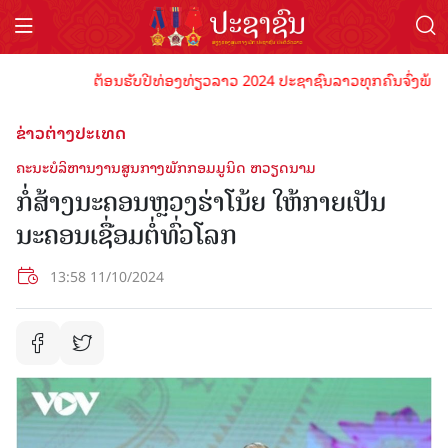
ຕ້ອນຮັບປີທ່ອງທ່ຽວລາວ 2024 ປະຊາຊົນລາວທຸກຄົນຈົ່ງພ້ອມເປັນເ
ຂ່າວຕ່າງປະເທດ
ຄະນະບໍລິຫານງານສູນກາງພັກກອມມູນິດ ຫວຽດນາມ
ກໍ່ສ້າງນະຄອນຫຼວງຮ່າໂນ້ຍ ໃຫ້ກາຍເປັນ
ນະຄອນເຊື່ອມຕໍ່ທົ່ວໂລກ
13:58 11/10/2024