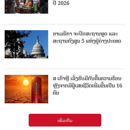
ປີ 2026
ອາເມຣິກາ ຈະປິດສະຖານທູດ ແ​ລະ
ສະຖານກົງສູນ 5 ແຫ່ງ​ຢູ່​ຕ່າງ​ປະ​ເທດ
ສ ເກົາຫຼີ ເລັ່ງຮັບມືກັບຄື້ນຄວາມຮ້ອນ
ຫຼັງຈາກມີຜູ້ເສຍຊີວິດເພີ່ມຂຶ້ນເປັນ 16
ຄົນ
ເພີ່ມເຕີມ