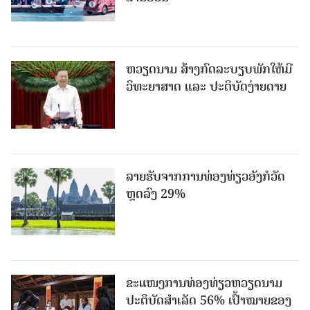
ຫວຽດນາມ ສ້າງກົດລະບຽບພັກໃຫ້ມີ
ວິທະຍາສາດ ແລະ ປະຕິບັດງ່າຍດາຍ
ລາຍຮັບຈາກການທ່ອງທ່ຽວອັງກໍວັດ
ຫຼດລົງ 29%
ຂະ​ແໜງ​ການ​ທ່ອງ​ທ່ຽວຫວຽດນາມ ​
ປະ​ຕິ​ບັດ​ສຳ​ເລັດ 56% ເປົ້າ​ໝາຍຂອງ