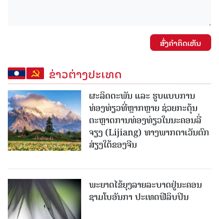
ສົ່ງຄໍາຄິດເຫັນ
ຂ່າວຕ່າງປະເທດ
ຜະລິດຕະພັນ ແລະ ຮູບແບບການ
ທ່ອງທ່ຽວທີ່ຫຼາກຫຼາຍ ຊ່ວຍກະຕຸ້ນ
ຕະຫຼາດການທ່ອງທ່ຽວໃນນະຄອນລີ່
ຈຽງ (Lijiang) ທາງພາກຕາເວັນຕົກ
ສ່ຽງໃຕ້ຂອງຈີນ
ພະຍາດໄຂ້ຍຸງລາຍລະບາດຢູ່ນະຄອນ
ຊາມໂບ​ອັນກາ ປະເທດຟີລິບປິນ