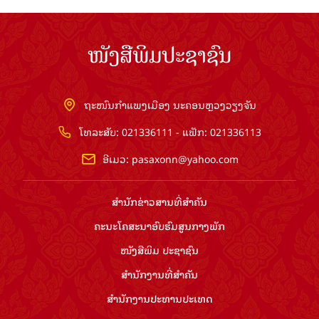
ໜັງສືພິມປະຊາຊົນ
ຖະໜົນກຳແພງເມືອງ ນະຄອນຫຼວງວຽງຈັນ
ໂທລະສັບ: 021336111 - ແຟັກ: 021336113
ອີເມວ:
pasaxonn@yahoo.com
ສຳ​ນັກ​ຂ່າວ​ສານ​ທີ່​ສຳ​ຄັນ​
ຄະນະໂຄສະນາອົບຮົມ​ສູນ​ກາງ​ພັກ
ໜັງສືພິມ ປະ​ຊາ​ຊົນ
ສຳ​ນັກ​ງານ​ທີ່​ສຳ​ຄັນ
ສຳ​ນັກ​ງານ​ປະ​ທານ​ປະ​ເທດ