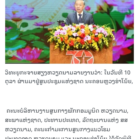
ວິທະຍຸກະຈາຍສຽງຫວຽດນາມລາຍງານວ່າ: ໃນວັນທີ 10
ຕຸລາ ຜ່ານມາຢູ່ສູນປະຊຸມແຫ່ງຊາດ ນະຄອນຫຼວງຮ່າໂນ້ຍ,
ຄະນະບໍລິຫານງານສູນກາງພັກກອມມູນິດ ຫວຽດນາມ,
ສະພາແຫ່ງຊາດ, ປະທານປະເທດ, ລັດຖະບານແຫ່ງ ສສ
ຫວຽດນາມ, ຄະນະກຳມະການສູນກາງແນວໂຮມ
ປະເທດຊາດ ຫວຽດນາມ ແລະ ນະຄອນຮ່າໂນ້ຍ ໄດ້ຈັດພິທີ