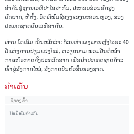
ສຳຄັນຢູ່ຫຼາຍເວທີປາໄສສາກົນ, ປະກອບສ່ວນຍົກສູງ
ບົດບາດ, ທີ່ຕັ້ງ, ອິດທິພົນຊື່ສຽງຂອງນະຄອນຫຼວງ, ຂອງ
ປະເທດຊາດບົນເວທີສາກົນ.
ທ່ານ ໂຕເລິມ ເນັ້ນໜັກວ່າ: ດ້ວຍທ່າແຮງພາຍຫຼັງໄລຍະ 40
ປີແຫ່ງການປ່ຽນແປງໃໝ່, ຫວຽດນາມ ພວມຢືນຕໍ່ໜ້າ
ກາລະໂອກາດຄັ້ງປະຫວັດສາດ ເພື່ອນຳປະເທດຊາດກ້າວ
ເຂົ້າສູ່ສັງກາດໃໝ່, ສັງກາດບືນຕົວຂຶ້ນຂອງຊາດ.
ຄໍາເຫັນ