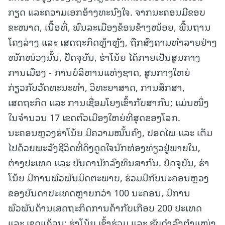
ກຽດ ແລະຄວາມເອກອ້າງທະນົງໃຈ. ຈາກນະຄອນມີຂອບ
ຂະໜາດ, ເນື້ອທີ່, ພົນລະເມືອງຂ້ອນຂ້າງໜ້ອຍ, ພື້ນຖານ
ໂຄງລ່າງ ແລະ ເສດຖະກິດຫຼ້າຫຼັງ, ຖືກສົງຄາມທຳລາຍຢ່າງ
ໜັກໜ່ວງນັ້ນ, ປັດຈຸບັນ, ຮ່າໂນ້ຍ ໄດ້ກາຍເປັນສູນກາງ
ການເມືອງ - ການບໍລິຫານແຫ່ງຊາດ, ສູນກາງໃຫຍ່
ກ່ຽວກັບວັດທະນະທຳ, ວິທະຍາສາດ, ການສຶກສາ,
ເສດຖະກິດ ແລະ ການເຊື່ອມໂຍງເຂົ້າກັບສາກົນ; ແມ່ນໜຶ່ງ
ໃນຈຳນວນ 17 ເຂດຕົວເມືອງໃຫຍ່ທີ່ສຸດຂອງໂລກ.
ນະຄອນຫຼວງຮ່າໂນ້ຍ ມີຄວາມໝັ້ນຄົງ, ປອດໄພ ແລະ ເຕັມ
ໄປດ້ວຍພະລັງຊີວິດທີ່ດຶງດູດໃຈນັກທ່ອງທ່ຽວຢູ່ພາຍໃນ,
ຕ່າງປະເທດ ແລະ ບັນດານັກລົງທຶນສາກົນ. ປັດຈຸບັນ, ຮ່າ
ໂນ້ຍ ມີການພົວພັນມິດຕະພາບ, ຮ່ວມມືກັບນະຄອນຫຼວງ
ຂອງບັນດາປະເທດຫຼາຍກວ່າ 100 ນະຄອນ, ມີການ
ພົວພັນດ້ານເສດຖະກິດການຄ້າກັບເກືອບ 200 ປະເທດ
ແລະ ເຂດແຄ້ວນ; ຮ່າໂນ້ຍ ເຂົ້າຮ່ວມ ແລະ ຮັບດຳລົງຕຳແໜ່ງ