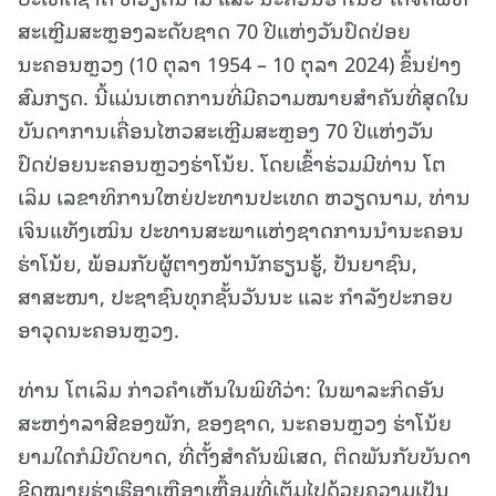
ສະເຫຼີມສະຫຼອງລະດັບຊາດ 70 ປີແຫ່ງວັນປົດປ່ອຍ
ນະຄອນຫຼວງ (10 ຕຸລາ 1954 – 10 ຕຸລາ 2024) ຂຶ້ນຢ່າງ
ສົມກຽດ.
ນີ້ແມ່ນເຫດການທີ່ມີຄວາມໝາຍສຳຄັນທີ່ສຸດໃນ
ບັນດາການເຄື່ອນໄຫວສະເຫຼີມສະຫຼອງ 70 ປີແຫ່ງວັນ
ປົດປ່ອຍນະຄອນຫຼວງຮ່າໂນ້ຍ. ໂດຍເຂົ້າຮ່ວມມີທ່ານ ໂຕ
ເລິມ ເລຂາທິການໃຫຍ່ປະທານປະເທດ ຫວຽດນາມ, ທ່ານ
ເຈິນແທັງເໝິນ ປະທານສະພາແຫ່ງຊາດການນຳນະຄອນ
ຮ່າໂນ້ຍ, ພ້ອມກັບຜູ້ຕາງໜ້ານັກຮຽນຮູ້, ປັນຍາຊົນ,
ສາສະໜາ, ປະຊາຊົນທຸກຊັ້ນວັນນະ ແລະ ກຳລັງປະກອບ
ອາວຸດນະຄອນຫຼວງ.
ທ່ານ ໂຕເລິມ ກ່າວຄຳເຫັນໃນພິທີວ່າ: ໃນພາລະກິດອັນ
ສະຫງ່າລາສີຂອງພັກ, ຂອງຊາດ, ນະຄອນຫຼວງ ຮ່າໂນ້ຍ
ຍາມໃດກໍມີບົດບາດ, ທີ່ຕັ້ງສຳຄັນພິເສດ, ຕິດພັນກັບບັນດາ
ຂີດໝາຍຮຸ່ງເຮືອງເຫຼືອງເຫຼື້ອມທີ່ເຕັມໄປດ້ວຍຄວາມເປັນ