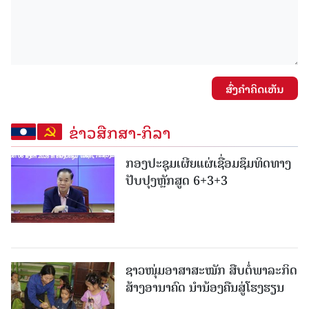
ສົ່ງຄໍາຄິດເຫັນ
ຂ່າວສືກສາ-ກິລາ
ກອງປະຊຸມເຜີຍແຜ່ເຊື່ອມຊຶມທິດທາງ
ປັບປຸງຫຼັກສູດ 6+3+3
ຊາວໜຸ່ມອາສາສະໝັກ ສືບຕໍ່ພາລະກິດ
ສ້າງອານາຄົດ ນໍານ້ອງຄືນສູ່ໂຮງຮຽນ