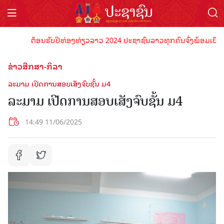
ຕ້ອນຮັບປີທ່ອງທ່ຽວລາວ 2024 ປະຊາຊົນລາວທຸກຄົນຈົ່ງພ້ອມເປັນເຈົ້າພາ
ຂ່າວສືກສາ-ກິລາ
ລະມາມ ເປີດການສອບເສັງຈົບຊັ້ນ ມ4
ລະມາມ ເປີດການສອບເສັງຈົບຊັ້ນ ມ4
14:49 11/06/2025