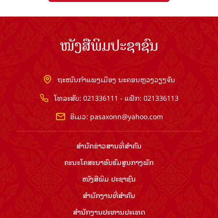
ໜັງສືພິມປະຊາຊົນ
ຖະໜົນກຳແພງເມືອງ ນະຄອນຫຼວງວຽງຈັນ
ໂທລະສັບ: 021336111 - ແຟັກ: 021336113
ອີເມວ:
pasaxonn@yahoo.com
ສຳ​ນັກ​ຂ່າວ​ສານ​ທີ່​ສຳ​ຄັນ​
ຄະນະໂຄສະນາອົບຮົມ​ສູນ​ກາງ​ພັກ
ໜັງສືພິມ ປະ​ຊາ​ຊົນ
ສຳ​ນັກ​ງານ​ທີ່​ສຳ​ຄັນ
ສຳ​ນັກ​ງານ​ປະ​ທານ​ປະ​ເທດ