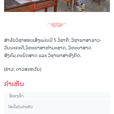
ສຳລັບວິຊາສອບເສັງແມ່ນມີ 5 ວິຊາຄື: ວິຊາພາສາລາວ-
ວັນນະຄະດີ,ວິທະຍາສາທຳມະຊາດ, ວິທະຍາສາດ
ສັງຄົມ,ຄະນິດສາດ ແລະ ວິຊາພາສາອັງກິດ.
(ຂ່າວ: ດາວສະຫວັນ)
ຄໍາເຫັນ