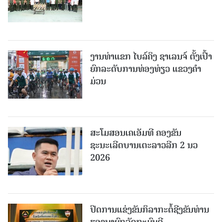
ງານທ່າແຂກ ໄບລ໌ຄິງ ຊາເລນຈ໌ ຕັ້ງເປົ້າ
ຍົກລະດັບການທ່ອງທ່ຽວ ແຂວງຄໍາ
ມ່ວນ
ສະໂມສອນເຄເອັມທີ ຄອງຂັນ
ຊະນະເລີດບານເຕະລາວລີກ 2 ນວ
2026
ປິດການແຂ່ງຂັນກິລາກະຕໍ້ຊີງຂັນທ່ານ
ຮອງນາຍົກລັດຖະມົນຕີ