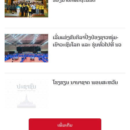
ເລີ່ມແຂ່ງຂັນກິລາປິ່ງປ່ອງຊາວໜຸ່ມ-
ເຍົາວະຊົນໂລກ ແລະ ຮຸ່ນທົ່ວໄປທີ່ ນວ
ໂຮງຮຽນ ນານາຊາດ ພອນສະຫວັນ
ເພີ່ມເຕີມ