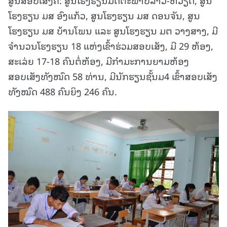
ໂຮງຮຽນ ມສ ອົງແກ້ວ, ສູນໂຮງຮຽນ ມສ ດອນຈັນ, ສູນ
ໂຮງຮຽນ ມສ ບ້ານໂພນ ແລະ ສູນໂຮງຮຽນ ມຕ ວາງສາງ, ມີ
ຈຳນວນໂຮງຮຽນ 18 ແຫ່ງເຂົ້າຮ່ວມສອບເສັງ, ມີ 29 ຫ້ອງ,
ສະເລ່ຍ 17-18 ຄົນຕໍ່ຫ້ອງ, ມີກໍາມະການຍາມຫ້ອງ
ສອບເສັງທັງໜົດ 58 ທ່ານ, ມີນັກຮຽນຊັ້ນມ4 ເຂົ້າສອບເສັງ
ທັງໝົດ 488 ຄົນຍິງ 246 ຄົນ.