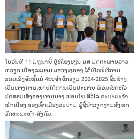
ໃນວັນທີ 11 ມິຖຸນານີ້ ຢູ່ທີ່ໂຮງຮຽນ ມສ ມິດຕະພາບລາວ-
ຫວຽດ ເມືອງລະມາມ ແຂວງເຊກອງ ໄດ້ເປີດພິທີການ
ສອບເສັງຈົບຊັ້ນມໍ 4ປະຈໍາສົກຮຽນ 2024-2025 ຂຶ້ນຢ່າງ
ເປັນທາງການ,ພາຍໃຕ້ການເປັນປະທານ ພ້ອມເປີດຫົວ
ບົດສອບເສັງຂອງທ່ານນາງ ພອນໄພ ສີວິໄລ ຄະນະປະຈຳ
ພັກເມືອງ ຮອງເຈົ້າເມືອງລະມາມ ຜູ້ຊີ້ນຳວຽກງານຂົງເຂດ
ວັດທະນະທຳ-ສັງຄົມ.