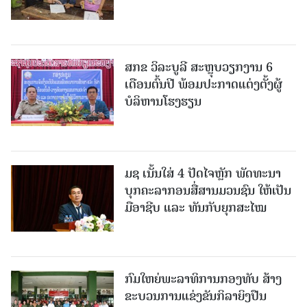
ສກຂ ວິລະບູລີ ສະຫຼຸບວຽກງານ 6
ເດືອນຕົ້ນປີ ພ້ອມປະກາດແຕ່ງຕັ້ງຜູ້
ບໍລິຫານໂຮງຮຽນ
ມຊ ເນັ້ນໃສ່ 4 ປັດໄຈຫຼັກ ພັດທະນາ
ບຸກຄະລາກອນສື່ສານມວນຊົນ ໃຫ້ເປັນ
ມືອາຊີບ ແລະ ທັນກັບຍຸກສະໄໝ
ກົມໃຫຍ່ພະລາທິການກອງທັບ ສ້າງ
ຂະບວນການແຂ່ງຂັນກິລາຍິງປືນ