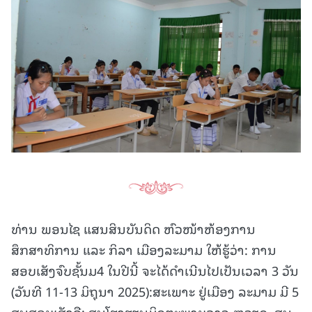
ທ່ານ ພອນໄຊ ແສນສິນບັນດິດ ຫົວໜ້າຫ້ອງການ
ສຶກສາທິການ ແລະ ກິລາ ເມືອງລະມາມ ໃຫ້ຮູ້ວ່າ: ການ
ສອບເສັງຈົບຊັ້ນມ4 ໃນປີນີ້ ຈະໄດ້ດຳເນີນໄປເປັນເວລາ 3 ວັນ
(ວັນທີ 11-13 ມິຖຸນາ 2025):ສະເພາະ ຢູ່ເມືອງ ລະມາມ ມີ 5
ສູນສອບເສັງຄື: ສູນໂຮງຮຽນມິດຕະພາບລາວ-ຫວຽດ, ສູນ