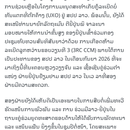
ການຊ່ວຍເຫຼືອໃນໂຄງການມະນຸດສະທໍາເກັບກູ້ລະເບີດບໍ່
ທັນແຕກທີ່ຕົກຄ້າງ (UXO) ຢູ່ ສປປ ລາວ. ພ້ອມນັ້ນ, ຍັງໄດ້
ສະເໜີທ່ານນາຍົກລັດຖະມົນ ຕີຍີ່ປຸ່ນພິ ຈາລະນາ
ມອບໝາຍໃຫ້ການນໍາຂັ້ນສູງ ຂອງຍີ່ປຸ່ນເຂົ້າຮ່ວມກອງ
ປະຊຸມທົບທວນສົນທິສັນຍາວ່າດ້ວຍ ການເກືອດຫ້າມ
ລະເບີດລູກຫວ່ານຮອບວຽນທີ 3 (3RC CCM) ພາຍໃຕ້ການ
ເປັນປະທານຂອງ ສປປ ລາວ ໃນເດືອນກັນຍາ 2026 ທີ່ຈະ
ມາເຖິງນີ້ທີ່ນະຄອນຫຼວງວຽງຈັນ ແລະ ເຊື້ອເຊີນຄູ່ຮ່ວມຕໍາ
ແໜ່ງ ຝ່າຍຍີ່ປຸ່ນຢ້ຽມຢາມ ສປປ ລາວ ໃນເວ ລາທີ່ສອງ
ຝ່າຍມີຄວາມສະດວກ.
ສອງຝ່າຍຍັງໄດ້ເຫັນດີເປັນເອະພາບໃນການສືບຕໍ່ເພີ່ມທະວີ
ຮັດແໜ້ນການພົວພັນ ແລະ ການ ຮ່ວມມືລາວ-ຍີ່ປຸ່ນໃນ
ຖານະຄູ່ຮ່ວມຍຸດທະສາດຮອບດ້ານໃຫ້ໄດ້ຮັບການພັດທະນາ
ແລະ ແໜ້ນແຟ້ນ ຍິ່ງໆຂຶ້ນໃນຊຸມປີຕໍ່ໜ້າ, ໂດຍສະເພາະ