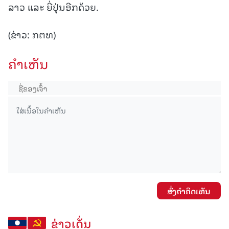
ລາວ ແລະ ຍີ່ປຸ່ນອີກດ້ວຍ.
(ຂ່າວ: ກຕທ)
ຄໍາເຫັນ
ສົ່ງຄໍາຄິດເຫັນ
ຂ່າວເດັ່ນ