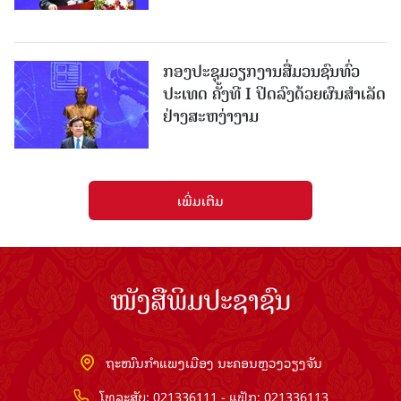
ກອງປະຊຸມວຽກງານສື່ມວນຊົນທົ່ວ
ປະເທດ ຄັ້ງທີ I ປິດລົງດ້ວຍຜົນສໍາເລັດ
ຢ່າງສະຫງ່າງາມ
ເພີ່ມເຕີມ
ໜັງສືພິມປະຊາຊົນ
ຖະໜົນກຳແພງເມືອງ ນະຄອນຫຼວງວຽງຈັນ
ໂທລະສັບ: 021336111 - ແຟັກ: 021336113