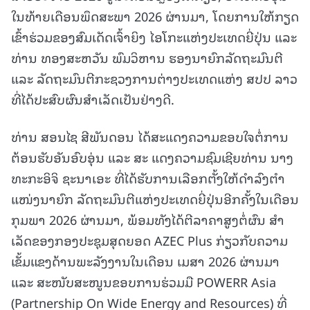
ໃນທ້າຍເດືອນພຶດສະພາ 2026 ຜ່ານມາ, ໂດຍການໃຫ້ກຽດ
ເຂົ້າຮ່ວມຂອງສົມເດັດເຈົ້າຍິງ ໄອໂກະແຫ່ງປະເທດຍີ່ປຸ່ນ ແລະ
ທ່ານ ທອງສະຫວັນ ພົມວິຫານ ຮອງນາຍົກລັດຖະມົນຕີ
ແລະ ລັດຖະມົນຕີກະຊວງການຕ່າງປະເທດແຫ່ງ ສປປ ລາວ
ທີ່ໄດ້ປະສົບຜົນສໍາເລັດເປັນຢ່າງດີ.
ທ່ານ ສອນໄຊ ສີພັນດອນ ໄດ້ສະແດງຄວາມຂອບໃຈຕໍ່ການ
ຕ້ອນຮັບອັນອົບອຸ່ນ ແລະ ສະ ແດງຄວາມຊົມເຊີຍທ່ານ ນາງ
ທະກະອິຈິ ຊະນາເອະ ທີ່ໄດ້ຮັບການເລືອກຕັ້ງໃຫ້ດໍາລົງຕໍາ
ແໜ່ງນາຍົກ ລັດຖະມົນຕີແຫ່ງປະເທດຍີ່ປຸ່ນອີກຄັ້ງໃນເດືອນ
ກຸມພາ 2026 ຜ່ານມາ, ພ້ອມທັງໄດ້ຕີລາຄາສູງຕໍ່ຜົນ ສໍາ
ເລັດຂອງກອງປະຊຸມສຸດຍອດ AZEC Plus ກ່ຽວກັບຄວາມ
ເຂັ້ມແຂງດ້ານພະລັງງານໃນເດືອນ ເມສາ 2026 ຜ່ານມາ
ແລະ ສະໜັບສະໜູນຂອບການຮ່ວມມື POWERR Asia
(Partnership On Wide Energy and Resources) ທີ່