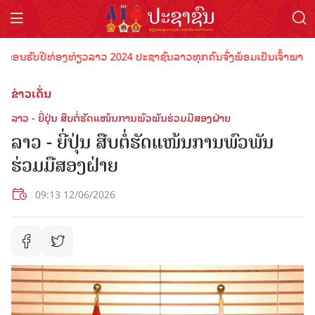
ນຮັບປີທ່ອງທ່ຽວລາວ 2024 ປະຊາຊົນລາວທຸກຄົນຈົ່ງພ້ອມເປັນເຈົ້າພາບທີ່ດີ ຕ
ຂ່າວເດັ່ນ
ລາວ - ຍີ່ປຸ່ນ ສືບຕໍ່ຮັດແໜ້ນການພົວພັນຮ່ວມມືສອງຝ່າຍ
ລາວ - ຍີ່ປຸ່ນ ສືບຕໍ່ຮັດແໜ້ນການພົວພັນ
ຮ່ວມມືສອງຝ່າຍ
09:13 12/06/2026