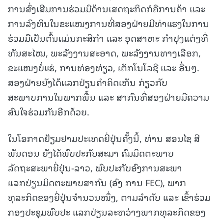
ການສົ່ງເສີມການຮ່ວມມືດ້ານເສດຖະກິດກໍຄືການຄ້າ ແລະ
ການລົງທຶນໃນຂະແໜງການທີ່ສອງຝ່າຍມີທ່າແຮງໃນການ
ຮ່ວມມືເປັນຕົ້ນແມ່ນກະສິກໍາ ແລະ ອຸດສາຫະ ກໍາປຸງແຕ່ງທີ່
ທັນສະໄໝ, ພະລັງງານສະອາດ, ພະລັງງານທາງເລືອກ,
ຂະແໜງບໍ່ແຮ່, ການທ່ອງທ່ຽວ, ເຕັກໂນໂລຊີ ແລະ ອື່ນໆ.
ສອງຝ່າຍຍັງໄດ້ແລກປ່ຽນຄໍາຄິດເຫັນ ກ່ຽວກັບ
ສະພາບການໃນພາກພື້ນ ແລະ ສາກົນທີ່ສອງຝ່າຍມີຄວາມ
ສົນໃຈຮ່ວມກັນອີກດ້ວຍ.
ໃນໂອກາດຢ້ຽມຢາມປະເທດຍີ່ປຸ່ນຄັ້ງນີ້, ທ່ານ ສອນໄຊ ສີ
ພັນດອນ ຍັງໄດ້ພົບປະກັບສະມາ ຄົມມິດຕະພາບ
ລັດຖະສະພາຍີ່ປຸ່ນ-ລາວ, ພົບປະກັບອົງການສະພາ
ແລກປ່ຽນມິດຕະພາບສາກົນ (ອົງ ການ FEC), ພາກ
ທຸລະກິດຂອງຍີ່ປຸ່ນຈໍານວນໜຶ່ງ, ຕາມລໍາດັບ ແລະ ເຂົ້າຮ່ວມ
ກອງປະຊຸມພົບປະ ແລກປ່ຽນລະຫວ່າງພາກທຸລະກິດຂອງ