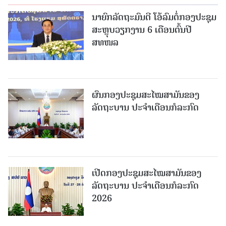
ນາຍົກລັດຖະມົນຕີ ໂອ້ລົມຕໍ່ກອງປະຊຸມ
ສະຫຼຸບວຽກງານ 6 ເດືອນຕົ້ນປີ
ສທໜລ
ຜົນກອງປະຊຸມສະໄໝສາມັນຂອງ
ລັດຖະບານ ປະຈຳເດືອນກໍລະກົດ
ເປີດກອງປະຊຸມສະໄໝສາມັນຂອງ
ລັດຖະບານ ປະຈໍາເດືອນກໍລະກົດ
2026