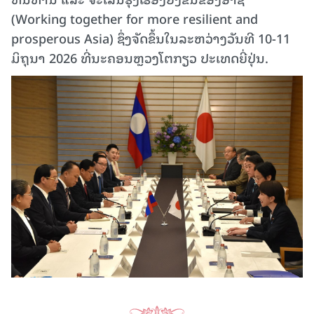
(Working together for more resilient and
prosperous Asia) ຊຶ່ງຈັດຂຶ້ນ​ໃນລະຫວ່າງ​ວັນ​ທີ 10-11
ມິຖຸນາ 2026 ທີ່ນະຄອນຫຼວງໂຕກຽວ ປະເທດຍີ່ປຸ່ນ.