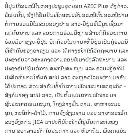
ຍີ່ປຸ່ນໄດ້ສະເໜີໃນກອງປະຊຸມສຸດຍອດ AZEC Plus ດັ່ງກ່າວ.
ພ້ອມນັ້ນ, ຍັງໄດ້ຢືນຢັນທັດສະນະອັນສະເໝີຕົ້ນສະເໝີປາຍ
ຕໍ່ການຮ່ວມມືໃນຂອບສອງຝ່າຍ ລາວ-ຍີ່ປຸ່ນທີ່ມີມູນເຊື້ອມາ
ແຕ່ດົນນານ ແລະ ຂອບການຮ່ວມມືຫຼາຍຝ່າຍກໍຄືຂອບການ
ຮ່ວມມືອາຊຽນ-ຍີ່ປຸ່ນ ອີກດ້ວຍໃນຖານະທີ່ຍີ່ປຸ່ນເປັນຄູ່ຮ່ວມມື
ທີ່ສໍາຄັນຂອງອາຊຽນ ແລະ ໄດ້ຕາງໜ້າໃຫ້ລັດຖະບານ ແລະ
ປະຊາຊົນລາວສະແດງຄວາມຂອບໃຈມາຍັງລັດຖະບານ ແລະ
ປະຊາຊົນຍີ່ປຸ່ນຕໍ່ການສະໜັບສະ ໜູນ ແລະ ຊ່ວຍເຫຼືອທີ່ມີ
ປະສິດທິພາບໃຫ້ແກ່ ສປປ ລາວ ຕະຫຼອດໄລຍະຜ່ານມາອັນ
ໄດ້ປະກອບ ສ່ວນສໍາຄັນເຂົ້າໃນການພັດທະນາເສດຖະກິດ -
ສັງຄົມຂອງ ສປປ ລາວ, ເປັນຕົ້ນແມ່ນການພັດທະ ນາ
ຊັບພະຍາກອນມະນຸດ, ໂຄງລ່າງພື້ນຖານ, ສາທາລະນະ
ສຸກ, ກະສິກໍາ-ປ່າໄມ້, ການສົ່ງຊ່ຽວຊານ ແລະ ອາສາສະໝັກ
ຂອງອົງການ JICA ມາປະຕິບັດໜ້າທີ່ຢູ່ບັນດາຂະແໜງ
ການ ຂອງລາວທັງ ໃນສູນກາງ ແລະ ທ້ອງຖິ່ນ. ພິເສດແມ່ນ