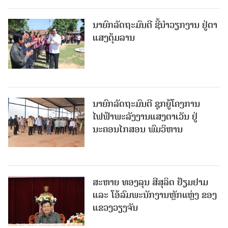
ນາຍົກລັດຖະມົນຕີ ຊີ້ນຳວຽກງານ ຢູ່ຕາ
ແສງຕຸ້ມລານ
ນາຍົກລັດຖະມົນຕີ ຊຸກຍູ້ໂຄງການ
ໄຟຟ້າພະລັງງານແສງຕາເວັນ ຢູ່
ນະຄອນໄກສອນ ພົມວິຫານ
ສະຫາຍ ທອງລຸນ ສີສຸລິດ ຢ້ຽມຢາມ
ແລະ ໂອ້ລົມພະນັກງານຫຼັກແຫຼ່ງ ຂອງ
ແຂວງວຽງຈັນ