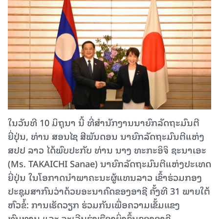
ໃນວັນທີ 10 ມິຖຸນາ ນີ້ ທີ່ສໍານັກງານນາຍົກລັດຖະມົນຕີ
ຍີ່ປຸ່ນ, ທ່ານ ສອນໄຊ ສີພັນດອນ ນາຍົກລັດຖະມົນຕີແຫ່ງ
ສປປ ລາວ ໄດ້ພົບປະກັບ ທ່ານ ນາງ ທະກະອິຈິ ຊະນາເອະ
(Ms. TAKAICHI Sanae) ນາຍົກລັດຖະມົນຕີແຫ່ງປະເທດ
ຍີ່ປຸ່ນ ໃນໂອກາດນໍາພາຄະນະຜູ້ແທນລາວ ເຂົ້າຮ່ວມກອງ​
ປະຊຸມ​ສາກົນວ່າດ້ວຍອະນາຄົດ​ຂອງ​ອາຊີ ຄັ້ງ​ທີ 31 ພາຍໃຕ້
ຫົວຂໍ້: ການເຮັດວຽກ ຮ່ວມກັນເພື່ອຄວາມເຂັ້ມແຂງ
ທົນທານ ແລະ ຈະເລີນຮຸ່ງເຮືອງຍິ່ງຂຶ້ນຂອງອາຊີ