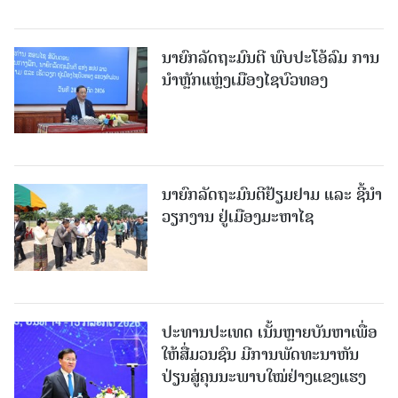
ນາຍົກລັດຖະມົນຕີ ພົບປະໂອ້ລົມ ການ
ນຳຫຼັກແຫຼ່ງເມືອງໄຊບົວທອງ
ນາຍົກລັດຖະມົນຕີຢ້ຽມຢາມ ແລະ ຊີ້ນຳ
ວຽກງານ ຢູ່ເມືອງມະຫາໄຊ
ປະທານປະເທດ ເນັ້ນຫຼາຍບັນຫາເພື່ອ
ໃຫ້ສື່ມວນຊົນ ມີການພັດທະນາຫັນ
ປ່ຽນສູ່ຄຸນນະພາບໃໝ່ຢ່າງແຂງແຮງ