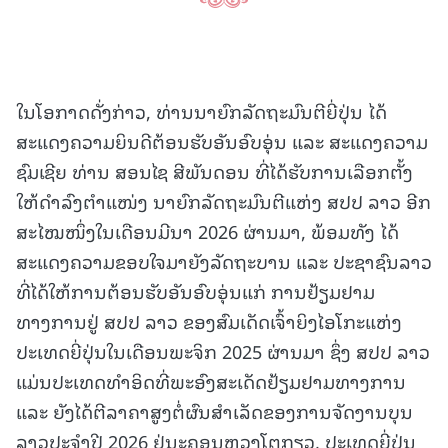
ໃນໂອກາດດັ່ງກ່າວ, ທ່ານນາຍົກລັດຖະມົນຕີຍີ່ປຸ່ນ ໄດ້
ສະແດງຄວາມຍິນດີຕ້ອນຮັບອັນອົບອຸ່ນ ແລະ ສະແດງຄວາມ
ຊົມເຊີຍ ທ່ານ ສອນໄຊ ສີພັນດອນ ທີ່ໄດ້ຮັບການເລືອກຕັ້ງ
ໃຫ້ດໍາລົງຕໍາແໜ່ງ ນາຍົກລັດຖະມົນຕີແຫ່ງ ສປປ ລາວ ອີກ
ສະໄໝໜຶ່ງໃນເດືອນມີນາ 2026 ຜ່ານມາ, ພ້ອມທັງ ໄດ້
ສະແດງຄວາມຂອບໃຈມາຍັງລັດຖະບານ ແລະ ປະຊາຊົນລາວ
ທີ່ໄດ້ໃຫ້ການຕ້ອນຮັບອັນອົບອຸ່ນແກ່ ການຢ້ຽມຢາມ
ທາງການຢູ່ ສປປ ລາວ ຂອງສົມເດັດເຈົ້າຍິງໄອໂກະແຫ່ງ
ປະເທດຍີ່ປຸ່ນໃນເດືອນພະຈິກ 2025 ຜ່ານມາ ຊຶ່ງ ສປປ ລາວ
ແມ່ນປະເທດທໍາອິດທີ່ພະອົງສະເດັດຢ້ຽມຢາມທາງການ
ແລະ ຍັງໄດ້ຕີລາຄາສູງຕໍ່ຜົນສໍາເລັດຂອງການຈັດງານບຸນ
ລາວປະຈໍາປີ 2026 ຢູ່ນະຄອນຫຼວງໂຕກຽວ, ປະເທດຍີ່ປຸ່ນ