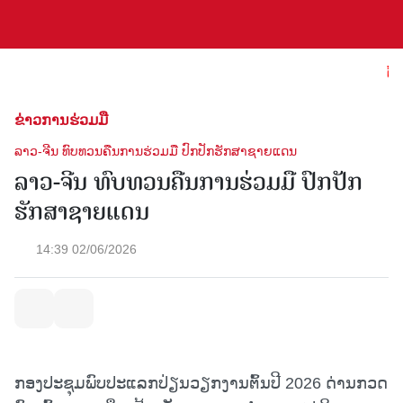
ຕ້ອ
ຂ່າວການຮ່ວມມື
ລາວ-ຈີນ ທົບທວນຄືນການຮ່ວມມື ປົກປັກຮັກສາຊາຍແດນ
ລາວ-ຈີນ ທົບທວນຄືນການຮ່ວມມື ປົກປັກ
ຮັກສາຊາຍແດນ
14:39 02/06/2026
ກອງປະຊຸມພົບປະແລກປ່ຽນວຽກງານຕົ້ນປີ 2026 ດ່ານກວດ