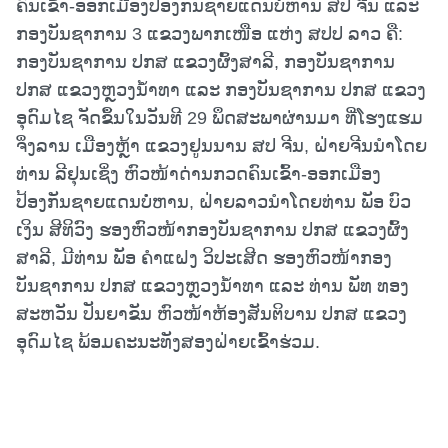
ຄົນເຂົ້າ-ອອກເມືອງປ້ອງກັນຊາຍແດນບໍ່ຫານ ສປ ຈີນ ແລະ
ກອງບັນຊາການ 3 ແຂວງພາກເໜືອ ແຫ່ງ ສປປ ລາວ ຄື:
ກອງບັນຊາການ ປກສ ແຂວງຜົ້ງສາລີ, ກອງບັນຊາການ
ປກສ ແຂວງຫຼວງນໍ້າທາ ແລະ ກອງບັນຊາການ ປກສ ແຂວງ
ອຸດົມໄຊ ຈັດຂຶ້ນໃນວັນທີ 29 ພຶດສະພາຜ່ານມາ ທີ່ໂຮງແຮມ
ຈິ່ງລານ ເມືອງຫຼ້າ ແຂວງຢູນນານ ສປ ຈີນ, ຝ່າຍຈີນນໍາໂດຍ
ທ່ານ ລີຢຸນເຊິ່ງ ຫົວໜ້າດ່ານກວດຄົນເຂົ້າ-ອອກເມືອງ
ປ້ອງກັນຊາຍແດນບໍ່ຫານ, ຝ່າຍລາວນໍາໂດຍທ່ານ ພັອ ບົວ
ເງິນ ສີທິວົງ ຮອງຫົວໜ້າກອງບັນຊາການ ປກສ ແຂວງຜົ້ງ
ສາລີ, ມີທ່ານ ພັອ ຄໍາແຝງ ວິປະເສີດ ຮອງຫົວໜ້າກອງ
ບັນຊາການ ປກສ ແຂວງຫຼວງນໍ້າທາ ແລະ ທ່ານ ພັທ ທອງ
ສະຫວັນ ປັນຍາຂັນ ຫົວໜ້າຫ້ອງສັນຕິບານ ປກສ ແຂວງ
ອຸດົມໄຊ ພ້ອມຄະນະທັງສອງຝ່າຍເຂົ້າຮ່ວມ.