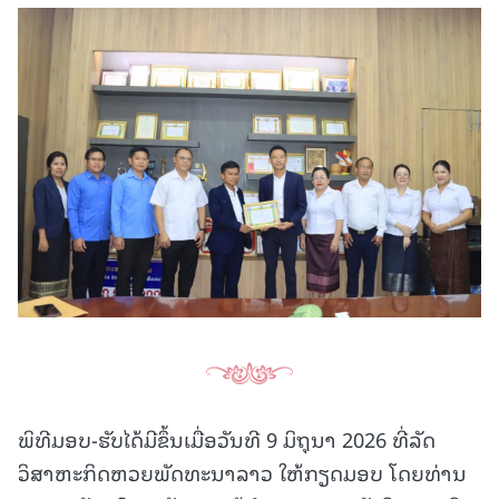
ພິທີມອບ-ຮັບໄດ້ມີຂຶ້ນເມື່ອວັນທີ 9 ມິຖຸນາ 2026 ທີ່ລັດ
ວິສາຫະກິດຫວຍພັດທະນາລາວ ໃຫ້ກຽດມອບ ໂດຍທ່ານ