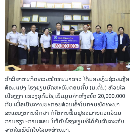
ລັດວິສາຫະກິດຫວຍພັດທະນາລາວ ໄດ້ມອບເງິນຊ່ວຍເຫຼືອ
ສ້ອມແປງ ໂຮງຮຽນມັດທະຍົມຕອນຕົ້ນ (ມ.ຕົ້ນ) ຫ້ວຍໄລ
ເມືອງງາ ແຂວງອຸດົມໄຊ ເປັນມູນຄ່າທັງໝົດ 20,000,000
ກີບ ເພື່ອເປັນການປະກອບສ່ວນເຂົ້າໃນການພັດທະນາ
ຂະແໜງການສຶກສາ ກໍຄືການຟື້ນຟູສະພາບແວດລ້ອມ
ການຮຽນ-ການສອນ ໃຫ້ກັບໂຮງຮຽນທີ່ໄດ້ຮັບຜົນກະທົບ
ຈາກໄພພິບັດໃນໄລຍະຜ່ານມາ.