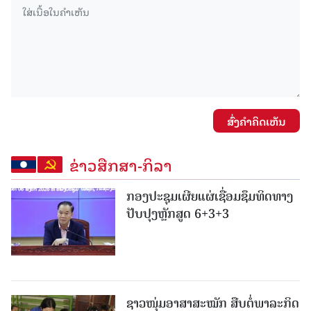
ສົ່ງຄໍາຄິດເຫັນ
ຂ່າວສືກສາ-ກິລາ
ກອງປະຊຸມເຜີຍແຜ່ເຊື່ອມຊຶມທິດທາງ
ປັບປຸງຫຼັກສູດ 6+3+3
ຊາວໜຸ່ມອາສາສະໝັກ ສືບຕໍ່ພາລະກິດ