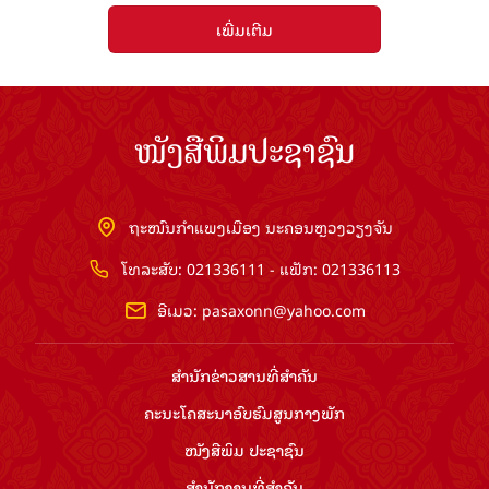
ເພີ່ມເຕີມ
ໜັງສືພິມປະຊາຊົນ
ຖະໜົນກຳແພງເມືອງ ນະຄອນຫຼວງວຽງຈັນ
ໂທລະສັບ: 021336111 - ແຟັກ: 021336113
ອີເມວ:
pasaxonn@yahoo.com
ສຳ​ນັກ​ຂ່າວ​ສານ​ທີ່​ສຳ​ຄັນ​
ຄະນະໂຄສະນາອົບຮົມ​ສູນ​ກາງ​ພັກ
ໜັງສືພິມ ປະ​ຊາ​ຊົນ
ສຳ​ນັກ​ງານ​ທີ່​ສຳ​ຄັນ