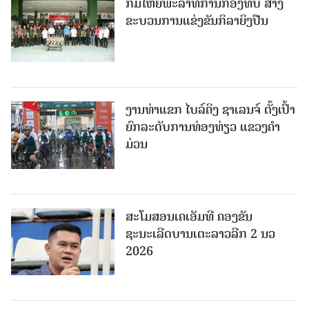
ກົມໃຫຍ່ພະລາທິການກອງທັບ ສ້າງ
ຂະບວນການແຂ່ງຂັນກິລາຍິງປືນ
ງານທ່າແຂກ ໄບລ໌ຄິງ ຊາເລນຈ໌ ຕັ້ງເປົ້າ
ຍົກລະດັບການທ່ອງທ່ຽວ ແຂວງຄໍາ
ມ່ວນ
ສະໂມສອນເຄເອັມທີ ຄອງຂັນ
ຊະນະເລີດບານເຕະລາວລີກ 2 ນວ
2026