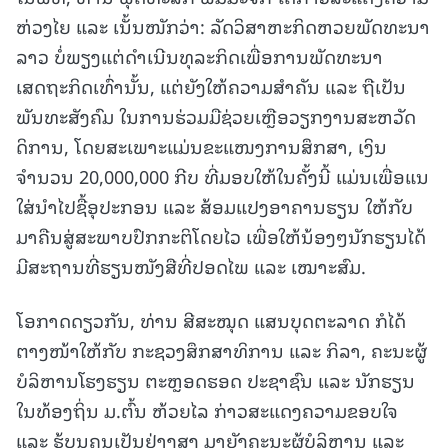
ຫ່ວງໄຍ ແລະ ເນັ້ນໜັກວ່າ: ລັດວິສາຫະກິດຫວຍພັດທະນາ
ລາວ ບໍ່ພຽງແຕ່ດຳເນີນທຸລະກິດເພື່ອການພັດທະນາ
ເສດຖະກິດເທົ່ານັ້ນ, ແຕ່ຍັງໃຫ້ຄວາມສຳຄັນ ແລະ ຖືເປັນ
ພັນທະສັງຄົມ ໃນການຮ່ວມມືຊ່ວຍເຫຼືອວຽກງານສະຫວັດ
ດິການ, ໂດຍສະເພາະແມ່ນຂະແໜງການສຶກສາ, ເງິນ
ຈຳນວນ 20,000,000 ກີບ ທີ່ມອບໃຫ້ໃນຄັ້ງນີ້ ແມ່ນເພື່ອແນ
ໃສ່ນຳໄປຊື້ອຸປະກອນ ແລະ ສ້ອມແປງອາຄານຮຽນ ໃຫ້ກັບ
ມາຄືນສູ່ສະພາບປົກກະຕິໂດຍໄວ ເພື່ອໃຫ້ນ້ອງໆນັກຮຽນໄດ້
ມີສະຖານທີ່ຮຽນໜັງສືທີ່ປອດໄພ ແລະ ເໝາະສົມ.
ໂອກາດດຽວກັນ, ທ່ານ ສີສະໝຸດ ແສນບຸດຕະລາດ ກໍໄດ້
ຕາງໜ້າໃຫ້ກັບ ກະຊວງສຶກສາທິການ ແລະ ກິລາ, ຄະນະຜູ້
ບໍລິຫານໂຮງຮຽນ ຕະຫຼອດຮອດ ປະຊາຊົນ ແລະ ນັກຮຽນ
ໃນທ້ອງຖິ່ນ ມ.ຕົ້ນ ຫ້ວຍໄລ ກ່າວສະແດງຄວາມຂອບໃຈ
ແລະ ຮູ້ບຸນຄຸນເປັນຢ່າງສູງ ມາຍັງຄະນະຜູ້ບໍລິຫານ ແລະ