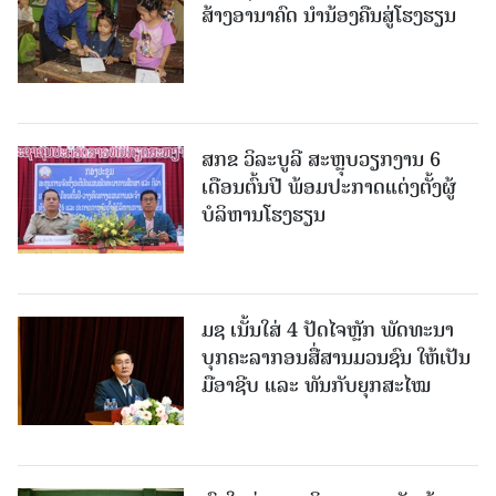
ສ້າງອານາຄົດ ນໍານ້ອງຄືນສູ່ໂຮງຮຽນ
ສກຂ ວິລະບູລີ ສະຫຼຸບວຽກງານ 6
ເດືອນຕົ້ນປີ ພ້ອມປະກາດແຕ່ງຕັ້ງຜູ້
ບໍລິຫານໂຮງຮຽນ
ມຊ ເນັ້ນໃສ່ 4 ປັດໄຈຫຼັກ ພັດທະນາ
ບຸກຄະລາກອນສື່ສານມວນຊົນ ໃຫ້ເປັນ
ມືອາຊີບ ແລະ ທັນກັບຍຸກສະໄໝ