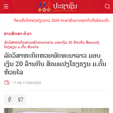
ຕ້ອນຮັບປີທ່ອງທ່ຽວລາວ 2024 ປະຊາຊົນລາວທຸກຄົນຈົ່ງພ້ອມເປັນເຈົ້າພາບ
ຂ່າວສືກສາ-ກິລາ
ລັດວິສາຫະກິດຫວຍພັດທະນາລາວ ມອບເງິນ 20 ລ້ານກີບ ສ້ອມແປງ
ໂຮງຮຽນ ມ.ຕົ້ນ ຫ້ວຍໄລ
ລັດວິສາຫະກິດຫວຍພັດທະນາລາວ ມອບ
ເງິນ 20 ລ້ານກີບ ສ້ອມແປງໂຮງຮຽນ ມ.ຕົ້ນ
ຫ້ວຍໄລ
11:06 11/06/2026