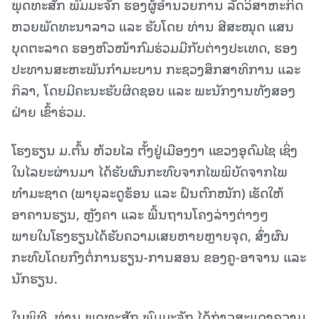
ພຸດທະສັກ ພົມມະຈັກ ຮອງຜູ້ອຳນວຍການ ລັດວິສາຫະກິດ
ຫວຍພັດທະນາລາວ ແລະ ຮັບໂດຍ ທ່ານ ສີສະໝຸດ ແສນ
ບຸດຕະລາດ ຮອງຫົວໜ້າກົມຮ່ວມມືກັບຕ່າງປະເທດ, ຮອງ
ປະທານສະຫະພັນກຳມະບານ ກະຊວງສຶກສາທິການ ແລະ
ກິລາ, ໂດຍມີຄະນະຮັບຜິດຊອບ ແລະ ພະນັກງານທັງສອງ
ຝ່າຍ ເຂົ້າຮ່ວມ.
ໂຮງຮຽນ ມ.ຕົ້ນ ຫ້ວຍໄລ ຕັ້ງຢູ່ເມືອງງາ ແຂວງອຸດົມໄຊ ເຊິ່ງ
ໃນໄລຍະຜ່ານມາ ໄດ້ຮັບຜົນກະທົບຈາກໄພພິບັດຈາກໄພ
ທຳມະຊາດ (ພາຍຸລະດູຮ້ອນ ແລະ ຝົນຕົກໜັກ) ເຮັດໃຫ້
ອາຄານຮຽນ, ຫຼັງຄາ ແລະ ພື້ນຖານໂຄງລ່າງຕ່າງໆ
ພາຍໃນໂຮງຮຽນໄດ້ຮັບຄວາມເສຍຫາຍຫຼາຍຈຸດ, ສົ່ງຜົນ
ກະທົບໂດຍກົງຕໍ່ການຮຽນ-ການສອນ ຂອງຄູ-ອາຈານ ແລະ
ນັກຮຽນ.
ໃນພິທີ, ທ່ານ ພຸດທະສັກ ພົມມະຈັກ ໄດ້ກ່າວສະແດງຄວາມ