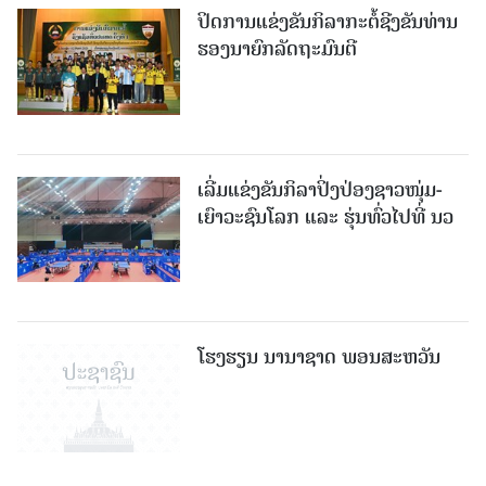
ປິດການແຂ່ງຂັນກິລາກະຕໍ້ຊີງຂັນທ່ານ
ຮອງນາຍົກລັດຖະມົນຕີ
ເລີ່ມແຂ່ງຂັນກິລາປິ່ງປ່ອງຊາວໜຸ່ມ-
ເຍົາວະຊົນໂລກ ແລະ ຮຸ່ນທົ່ວໄປທີ່ ນວ
ໂຮງຮຽນ ນານາຊາດ ພອນສະຫວັນ