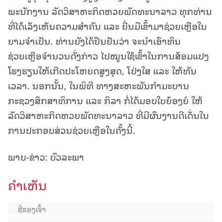
ພະນັກງານ ລັດວິສາຫະກິດຫວຍພັດທະນາລາວ ທຸກທ່ານ
ທີ່ໄດ້ເລັງເຫັນຄວາມສຳຄັນ ແລະ ຍື່ນມືເຂົ້າມາຊ່ວຍເຫຼືອໃນ
ຍາມຈຳເປັນ. ທ່ານຍັງໄດ້ຢືນຢັນວ່າ ຈະນຳເອົາທຶນ
ຊ່ວຍເຫຼືອຈຳນວນດັ່ງກ່າວ ໄປໝູນໃຊ້ເຂົ້າໃນການສ້ອມແປງ
ໂຮງຮຽນໃຫ້ເກີດປະໂຫຍດສູງສຸດ, ໂປ່ງໃສ ແລະ ໃຫ້ທັນ
ເວລາ. ນອກນັ້ນ, ໃນພິທີ ທາງສະຫະພັນກຳມະບານ
ກະຊວງສຶກສາທິການ ແລະ ກິລາ ກໍ່ໄດ້ມອບໃບຍ້ອງຍໍ ໃຫ້
ລັດວິສາຫະກິດຫວຍພັດທະນາລາວ ທີ່ມີຜົນງານດີເດັ່ນໃນ
ການປະກອບສ່ວນຊ່ວຍເຫຼືອໃນຄັ້ງນີ້.
ພາບ-ຂ່າວ: ບົວລະພາ
ຄໍາເຫັນ