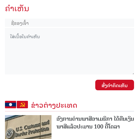
ຄໍາເຫັນ
ສົ່ງຄໍາຄິດເຫັນ
ຂ່າວຕ່າງປະເທດ
ອົງການດ່ານພາສີອາເມຣິກາ ໄດ້ຄືນເງິນ
ພາສີແລ້ວປະມານ 100 ຕື້ໂດລາ