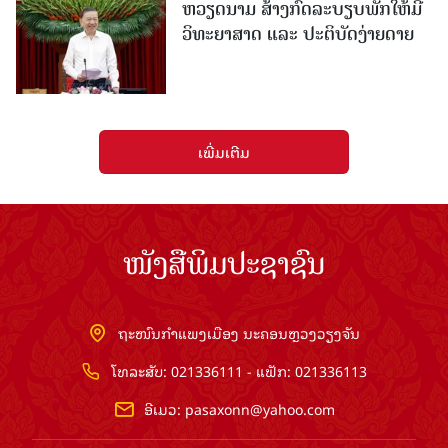
ຫວຽດນາມ ສ້າງກົດລະບຽບພັກໃຫ້ມີ
ວິທະຍາສາດ ແລະ ປະຕິບັດງ່າຍດາຍ
ເພີ່ມເຕີມ
ໜັງສືພິມປະຊາຊົນ
ຖະໜົນກຳແພງເມືອງ ນະຄອນຫຼວງວຽງຈັນ
ໂທລະສັບ: 021336111 - ແຟັກ: 021336113
ອີເມວ:
pasaxonn@yahoo.com