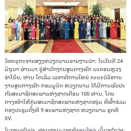
ວິທະຍຸກະຈາຍສຽງຫວຽດນາມລາຍງານວ່າ: ໃນວັນທີ 24
ມິຖຸນາ ຜ່ານມາ ຢູ່ສຳນັກງານສູນກາງພັກ ນະຄອນຫຼວງ
ຮ່າໂນ້ຍ, ທ່ານ ໂຕເລິມ ເລຂາທິການໃຫຍ່ ຄະນະບໍລິຫານ
ງານສູນກາງພັກ ກອມມູນິດ ຫວຽດນາມ ໄດ້ມີການພົບປະ
ກັບສະມາຊິກສະພາແຫ່ງຊາດເກືອບ 100 ທ່ານ, ໂດຍ
ຕາງໜ້າໃຫ້ກຸ່ມສະມາຊິກສະພາແຫ່ງຊາດໜຸ່ມ ທີ່ເຂົ້າຮ່ວມ
ກອງປະຊຸມຄັ້ງທີ 9 ສະພາແຫ່ງຊາດ ຫວຽດນາມ ຊຸດທີ
XV.
ໃນການພົບປະ, ທ່ານທ່ານເລຂາທິການໃຫຍ່ ເນັ້ນໜັກວ່າ: