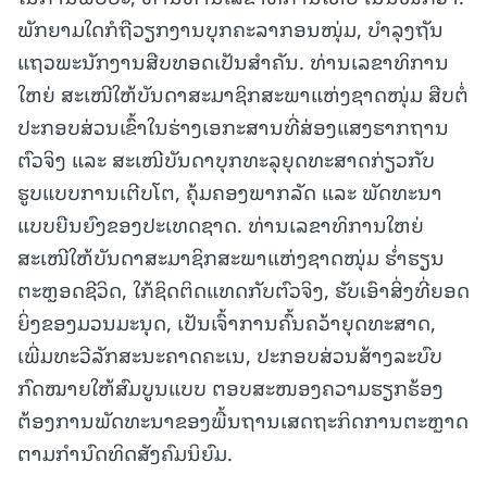
ພັກຍາມໃດກໍຖືວຽກງານບຸກຄະລາກອນໜຸ່ມ, ບຳລຸງຖັນ
ແຖວພະນັກງານສືບທອດເປັນສຳຄັນ. ທ່ານເລຂາທິການ
ໃຫຍ່ ສະເໜີໃຫ້ບັນດາສະມາຊິກສະພາແຫ່ງຊາດໜຸ່ມ ສືບຕໍ່
ປະກອບສ່ວນເຂົ້າໃນຮ່າງເອກະສານທີ່ສ່ອງແສງຮາກຖານ
ຕົວຈິງ ແລະ ສະເໜີບັນດາບຸກທະລຸຍຸດທະສາດກ່ຽວກັບ
ຮູບແບບການເຕີບໂຕ, ຄຸ້ມຄອງພາກລັດ ແລະ ພັດທະນາ
ແບບຍືນຍົງຂອງປະເທດຊາດ. ທ່ານເລຂາທິການໃຫຍ່
ສະເໜີໃຫ້ບັນດາສະມາຊິກສະພາແຫ່ງຊາດໜຸ່ມ ຮ່ຳຮຽນ
ຕະຫຼອດຊີວິດ, ໃກ້ຊິດຕິດແທດກັບຕົວຈິງ, ຮັບເອົາສິ່ງທີ່ຍອດ
ຍິ່ງຂອງມວນມະນຸດ, ເປັນເຈົ້າການຄົ້ນຄວ້າຍຸດທະສາດ,
ເພີ່ມທະວີລັກສະນະຄາດຄະເນ, ປະກອບສ່ວນສ້າງລະບົບ
ກົດໝາຍໃຫ້ສົມບູນແບບ ຕອບສະໜອງຄວາມຮຽກຮ້ອງ
ຕ້ອງການພັດທະນາຂອງພື້ນຖານເສດຖະກິດການຕະຫຼາດ
ຕາມກຳນົດທິດສັງຄົມນິຍົມ.