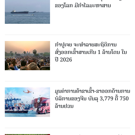
ຂອງໂລກ ມີກຳໄລມະຫາສານ
ກຳປູເຈຍ ຈະທຳລາຍສະຖິຕິການ
ສົ່ງອອກເຂົ້າສານເກີນ 1 ລ້ານໂຕນ ໃນ
ປີ 2026
ມູນຄ່າການຄ້າຂາເຂົ້າ-ຂາອອກດ້ານການ
ບໍລິການຂອງຈີນ ບັນລຸ 3,779 ຕື້ 750
ລ້ານຢວນ