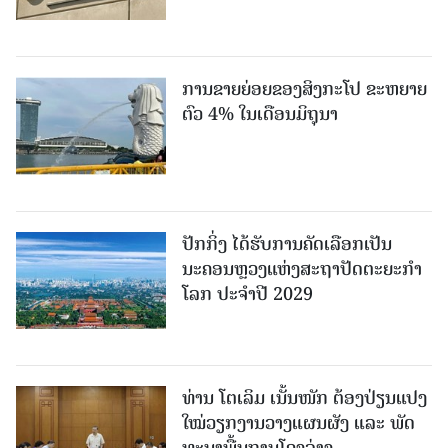
ການຂາຍຍ່ອຍຂອງສິງກະໂປ ຂະຫຍາຍ
ຕົວ 4% ໃນເດືອນມິຖຸນາ
ປັກກິ່ງ ໄດ້ຮັບການຄັດເລືອກເປັນ
ນະຄອນຫຼວງແຫ່ງສະຖາປັດຕະຍະກຳ
ໂລກ ປະຈຳປີ 2029
ທ່ານ ໂຕ​ເລິມ ເນັ້ນໜັກ ຕ້ອງ​ປ່ຽນ​ແປງ​
ໃໝ່​ວຽກ​ງານ​ວາງ​ແຜນ​ຜັງ ແລະ ​ພັດ​