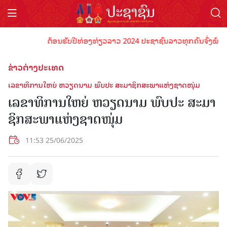
ຕ້ອນຮັບປີທ່ອງທ່ຽວລາວ 2024 ປະຊາຊົນລາວທຸກຄົນຈົ່ງພ້ອມເປັນ
ຂ່າວຕ່າງປະເທດ
ເລ​ຂາ​ທິ​ການ​ໃຫຍ່ ຫວຽດນາມ ພົບ​ປະ​ ​ສະ​ມາ​ຊິກ​ສະ​ພາ​ແຫ່ງ​ຊາດ​ໜຸ່ມ
ເລ​ຂາ​ທິ​ການ​ໃຫຍ່ ຫວຽດນາມ ພົບ​ປະ​ ​ສະ​ມາ​
ຊິກ​ສະ​ພາ​ແຫ່ງ​ຊາດ​ໜຸ່ມ
11:53 25/06/2025