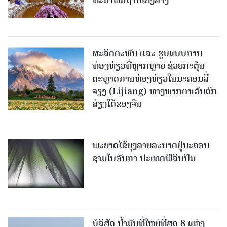
ທະ​ນາ​ພື້ນ​ຖານ​ໂຄງ​ລ່າງ
ຜະລິດຕະພັນ ແລະ ຮູບແບບການ
ທ່ອງທ່ຽວທີ່ຫຼາກຫຼາຍ ຊ່ວຍກະຕຸ້ນ
ຕະຫຼາດການທ່ອງທ່ຽວໃນນະຄອນລີ່
ຈຽງ (Lijiang) ທາງພາກຕາເວັນຕົກ
ສ່ຽງໃຕ້ຂອງຈີນ
ພະຍາດໄຂ້ຍຸງລາຍລະບາດຢູ່ນະຄອນ
ຊາມໂບ​ອັນກາ ປະເທດຟີລິບປິນ
ບໍລິສັດ ນ້ຳມັນທີ່ໃຫຍ່ທີ່ສຸດ 8 ແຫ່ງ