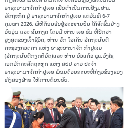
ຣາຊະອານາຈັກກຳປູເຈຍ ເພື່ອດໍາເນີນການຢ້ຽມຢາມ
ລັດຖະກິດ ຢູ່ ຣາຊະອານາຈັກກຳປູເຈຍ ແຕ່ວັນທີ 6-7
ກຸມພາ 2026. ພິທີຕ້ອນຮັບຢູ່ສະໜາມບິນ ໄດ້ຈັດຂຶ້ນຢ່າງ
ອົບອຸ່ນ ແລະ ສົມກຽດ ໂດຍມີ ທ່ານ ເຈຍ ຮົນ ທີ່ປຶກສາ
ສູງສຸດຂອງເຈົ້າຊີວິດ, ທ່ານ ສົກ ໂສເກັນ ລັດຖະມົນຕີ
ກະຊວງກວດກາ ແຫ່ງ ຣາຊະອານາຈັກ ກໍາປູເຈຍ
(ລັດຖະມົນຕີກຽດຕິຍົດ)ແລະ ທ່ານ ບົວແກ້ວ ພູມວົງໄຊ
ເອກອັກຄະລັດຖະທູດ ແຫ່ງ ສປປ ລາວ ປະຈໍາ
ຣາຊະອານາຈັກກຳປູເຈຍ ພ້ອມດ້ວຍຄະນະທີ່ກ່ຽວຂ້ອງຂອງ
ທັງສອງຝ່າຍ ໃຫ້ການຕ້ອນຮັບ.