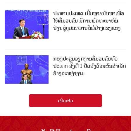
ປະທານປະເທດ ເນັ້ນຫຼາຍບັນຫາເພື່ອ
ໃຫ້ສື່ມວນຊົນ ມີການພັດທະນາຫັນ
ປ່ຽນສູ່ຄຸນນະພາບໃໝ່ຢ່າງແຂງແຮງ
ກອງປະຊຸມວຽກງານສື່ມວນຊົນທົ່ວ
ປະເທດ ຄັ້ງທີ I ປິດລົງດ້ວຍຜົນສໍາເລັດ
ຢ່າງສະຫງ່າງາມ
ເພີ່ມເຕີມ