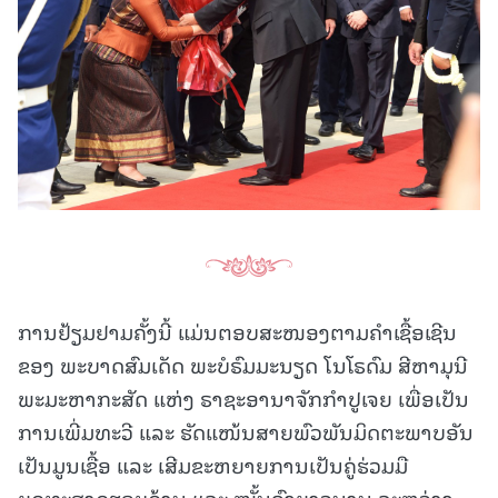
ການຢ້ຽມຢາມຄັ້ງນີ້ ແມ່ນຕອບສະໜອງຕາມຄໍາເຊື້ອເຊີນ
ຂອງ ພະບາດສົມເດັດ ພະບໍຣົມມະນຽດ ໂນໂຣດົມ ສີຫາມຸນີ
ພະມະຫາກະສັດ ແຫ່ງ ຣາຊະອານາຈັກກຳປູເຈຍ ເພື່ອເປັນ
ການເພີ່ມທະວີ ແລະ ຮັດແໜ້ນສາຍພົວພັນມິດຕະພາບອັນ
ເປັນມູນເຊື້ອ ແລະ ເສີມຂະຫຍາຍການເປັນຄູ່ຮ່ວມມື
ຍຸດທະສາດຮອບດ້ານ ແລະ ໝັ້ນຄົງຍາວນານ ລະຫວ່າງ