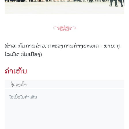
(ຂ່າວ: ກົມການຂ່າວ, ກະຊວງການຕ່າງປະເທດ - ພາບ: ຕຸ
ໄລເພັດ ພິມເມືອງ)
ຄໍາເຫັນ