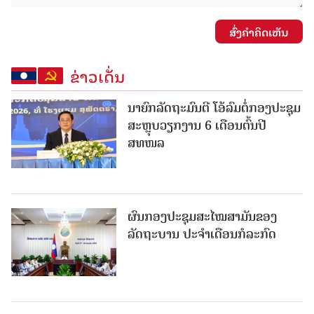
ສົ່ງຄໍາຄິດເຫັນ
ຂ່າວເດັ່ນ
ນາຍົກລັດຖະມົນຕີ ໂອ້ລົມຕໍ່ກອງປະຊຸມ
ສະຫຼຸບວຽກງານ 6 ເດືອນຕົ້ນປີ
ສທໜລ
ຜົນກອງປະຊຸມສະໄໝສາມັນຂອງ
ລັດຖະບານ ປະຈຳເດືອນກໍລະກົດ