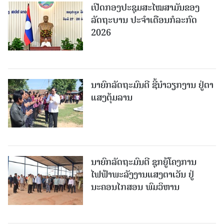
ເປີດກອງປະຊຸມສະໄໝສາມັນຂອງ
ລັດຖະບານ ປະຈໍາເດືອນກໍລະກົດ
2026
ນາຍົກລັດຖະມົນຕີ ຊີ້ນຳວຽກງານ ຢູ່ຕາ
ແສງຕຸ້ມລານ
ນາຍົກລັດຖະມົນຕີ ຊຸກຍູ້ໂຄງການ
ໄຟຟ້າພະລັງງານແສງຕາເວັນ ຢູ່
ນະຄອນໄກສອນ ພົມວິຫານ