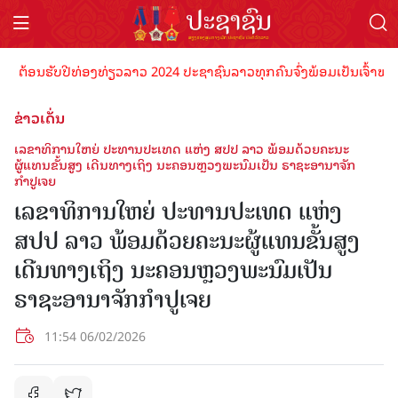
້ອນຮັບປີທ່ອງທ່ຽວລາວ 2024 ປະຊາຊົນລາວທຸກຄົນຈົ່ງພ້ອມເປັນເຈົ້າພາບທີ່ດີ
ຂ່າວເດັ່ນ
ເລຂາທິການໃຫຍ່ ປະທານປະເທດ ແຫ່ງ ສປປ ລາວ ພ້ອມດ້ວຍຄະນະ
ຜູ້ແທນຂັ້ນສູງ ເດີນທາງເຖິງ ນະຄອນຫຼວງພະນົມເປັນ ຣາຊະອານາຈັກ
ກຳປູເຈຍ
ເລຂາທິການໃຫຍ່ ປະທານປະເທດ ແຫ່ງ
ສປປ ລາວ ພ້ອມດ້ວຍຄະນະຜູ້ແທນຂັ້ນສູງ
ເດີນທາງເຖິງ ນະຄອນຫຼວງພະນົມເປັນ
ຣາຊະອານາຈັກກຳປູເຈຍ
11:54 06/02/2026