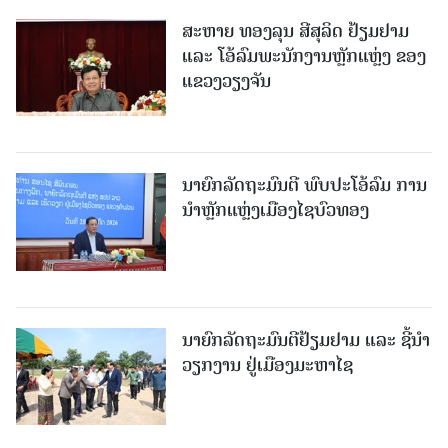
ສະຫາຍ ທອງລຸນ ສີສຸລິດ ຢ້ຽມຢາມ
ແລະ ໂອ້ລົມພະນັກງານຫຼັກແຫຼ່ງ ຂອງ
ແຂວງວຽງຈັນ
ນາຍົກລັດຖະມົນຕີ ພົບປະໂອ້ລົມ ການ
ນຳຫຼັກແຫຼ່ງເມືອງໄຊບົວທອງ
ນາຍົກລັດຖະມົນຕີຢ້ຽມຢາມ ແລະ ຊີ້ນຳ
ວຽກງານ ຢູ່ເມືອງມະຫາໄຊ