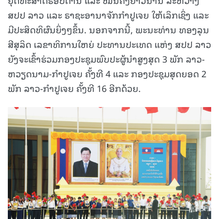
ສປປ ລາວ ແລະ ຣາຊະອານາຈັກກໍາປູເຈຍ ໃຫ້ເລິກເຊິ່ງ ແລະ
ມີປະສິດທິຜົນຍິ່ງໆຂຶ້ນ. ນອກຈາກນີ້, ພະນະທ່ານ ທອງລຸນ
ສີສຸລິດ ເລຂາທິການໃຫຍ່ ປະທານປະເທດ ແຫ່ງ ສປປ ລາວ
ຍັງຈະເຂົ້າຮ່ວມກອງປະຊຸມພົບປະຜູ້ນໍາສູງສຸດ 3 ພັກ ລາວ-
ຫວຽດນາມ-ກໍາປູເຈຍ ຄັ້ງທີ 4 ແລະ ກອງປະຊຸມສຸດຍອດ 2
ພັກ ລາວ-ກໍາປູເຈຍ ຄັ້ງທີ 16 ອີກດ້ວຍ.