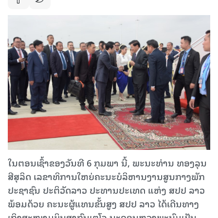
ໃນຕອນເຊົ້າຂອງວັນທີ 6 ກຸມພາ ນີ້, ພະນະທ່ານ ທອງລຸນ
ສີສຸລິດ ເລຂາທິການໃຫຍ່ຄະນະບໍລິຫານງານສູນກາງພັກ
ປະຊາຊົນ ປະຕິວັດລາວ ປະທານປະເທດ ແຫ່ງ ສປປ ລາວ
ພ້ອມດ້ວຍ ຄະນະຜູ້ແທນຂັ້ນສູງ ສປປ ລາວ ໄດ້ເດີນທາງ
ເຖິງສະໜາມບິນສາກົນເຕໂຈ ນະຄອນຫຼວງພະນົມເປັນ