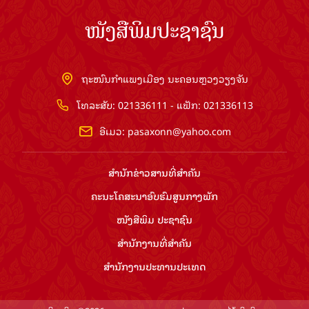
ໜັງສືພິມປະຊາຊົນ
ຖະໜົນກຳແພງເມືອງ ນະຄອນຫຼວງວຽງຈັນ
ໂທລະສັບ: 021336111 - ແຟັກ: 021336113
ອີເມວ:
pasaxonn@yahoo.com
ສຳ​ນັກ​ຂ່າວ​ສານ​ທີ່​ສຳ​ຄັນ​
ຄະນະໂຄສະນາອົບຮົມ​ສູນ​ກາງ​ພັກ
ໜັງສືພິມ ປະ​ຊາ​ຊົນ
ສຳ​ນັກ​ງານ​ທີ່​ສຳ​ຄັນ
ສຳ​ນັກ​ງານ​ປະ​ທານ​ປະ​ເທດ