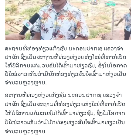
ສະຖານທີ່ທ່ອງທ່ຽວແກ້ງຊັນ ນະຄອນປາກເຊ ແຂວງຈຳ
ປາສັກ ຊຶ່ງເປັນສະຖານທີ່ທ່ອງທ່ຽວແຫ່ງໃໝ່ທີ່ຫາກໍເປີດ
ໃຫ້ບໍລິການແກ່ມວນຊົນໄດ້ເຂົ້າມາທ່ຽວຊົມ, ຊຶ່ງໃນໂອກາດ
ປີໃໝ່ລາວເຫັນວ່າມີນັກທ່ອງທ່ຽວສົນໃຈເຂົ້າມາທ່ຽວເປັນ
ຈຳນວນຫຼວງຫຼາຍ.
ສະຖານທີ່ທ່ອງທ່ຽວແກ້ງຊັນ ນະຄອນປາກເຊ ແຂວງຈຳ
ປາສັກ ຊຶ່ງເປັນສະຖານທີ່ທ່ອງທ່ຽວແຫ່ງໃໝ່ທີ່ຫາກໍເປີດ
ໃຫ້ບໍລິການແກ່ມວນຊົນໄດ້ເຂົ້າມາທ່ຽວຊົມ, ຊຶ່ງໃນໂອກາດ
ປີໃໝ່ລາວເຫັນວ່າມີນັກທ່ອງທ່ຽວສົນໃຈເຂົ້າມາທ່ຽວເປັນ
ຈຳນວນຫຼວງຫຼາຍ.