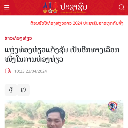
ຕ້ອນຮັບປີທ່ອງທ່ຽວລາວ 2024 ປະຊາຊົນລາວທຸກຄົນຈົ່ງພ້ອມເປັ
ຂ່າວທ່ອງທ່ຽວ
ແຫຼ່ງທ່ອງທ່ຽວແກ້ງຊັນ ເປັນອີກທາງເລືອກ
ໜຶ່ງໃນການທ່ອງທ່ຽວ
10:23 23/04/2024