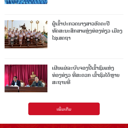
ຜູ້ເຂົ້າປະກວດນາງສາວອັດຕະປື
ທັດສະນະສຶກສາແຫຼ່ງທ່ອງທ່ຽວ ເມືອງ
ໄຊເສດຖາ
ເຜີຍແຜ່ລະບົບຈອງປີ້ເຂົ້າຊົມແຫ່ງ
ທ່ອງທ່ຽວ ທີ່ສະດວກ ເຂົ້າຊົມໄດ້ຫຼາຍ
ສະຖານທີ່
ເພີ່ມເຕີມ