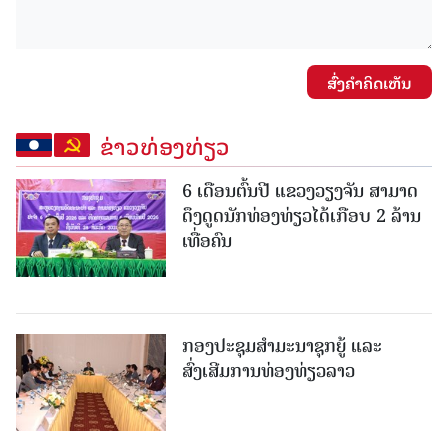
ສົ່ງຄໍາຄິດເຫັນ
ຂ່າວທ່ອງທ່ຽວ
6 ເດືອນຕົ້ນປີ ແຂວງວຽງຈັນ ສາມາດ
ດຶງດູດນັກທ່ອງທ່ຽວໄດ້ເກືອບ 2 ລ້ານ
ເທື່ອຄົນ
ກອງປະຊຸມສຳມະນາຊຸກຍູ້ ແລະ
ສົ່ງເສີມການທ່ອງທ່ຽວລາວ