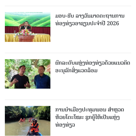
ມອບ-ຮັບ ລາງວັນມາດຕະຖານການ
ທ່ອງທ່ຽວອາຊຽນປະຈຳປີ 2026
ຍົກລະດັບແຫຼ່ງທ່ອງທ່ຽວດ້ວຍແນວຄິດ
ອະນຸລັກສິ່ງແວດລ້ອມ
ການນຳເມືອງປະທຸມພອນ ສຳຫຼວດ
ຫ້ວຍໂຕະໂໝະ ຊຸກຍູ້ໃຫ້ເປັນແຫຼ່ງ
ທ່ອງທ່ຽວ