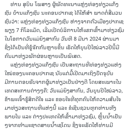
ທ່ານ ສຸບິນ ໂພສາງ ຜູ້ພັດທະນາແຫຼ່ງທ່ອງທ່ຽວແກ້ງ
ຊັນ ບ້ານແກ້ງຊັນ ນະຄອນປາກເຊ ໄດ້ໃຫ້ສຳ ພາດຕໍ່ສື່ມວນ
ຊົນວ່າ: ແຫຼ່ງທ່ອງທ່ຽວແກ້ງຊັນ ຫ່າງຈາກຕົວເມືອງປາກເຊ
ພຽງ 7 ກິໂລແມັດ, ເລີ່ມເປີດບໍລິການໃຫ້ແຂກເຂົ້າມາທ່ຽວຊົມ
ໃນໂອກາດວັນແມ່ຍິງສາກົນ ວັນທີ 8 ມີນາ 2024 ຜ່ານມາ
ຊຶ່ງໄດ້ເປັນທີ່ຮູ້ຈັກກັນຫຼາຍຂຶ້ນ ເຮັດໃຫ້ບຸນປີໃໝ່ລາວປີນີ້ມີ
ຄົນມາທ່ຽວພັກຜ່ອນຫຼາຍເປັນພິເສດ.
ແຫຼ່ງທ່ອງທ່ຽວແກ້ງຊັນ ເປັນສະຖານທີ່ທ່ອງທ່ຽວແຫ່ງ
ໃໝ່ຂອງນະຄອນປາກເຊ ນັບແຕ່ມື້ເປີດມາເຖິງປັດຈຸບັນ
ມີການຕອບຮັບຈາກຜູ້ມາທ່ຽວເປັນຢ່າງດີ ໂດຍສະເພາະໃນ
ເທດສະການຕ່າງໆຄື: ວັນແມ່ຍິງສາກົນ, ວັນບຸນປີໃໝ່ລາວ,
ຂ້າພະເຈົ້າຮູ້ສຶກດີໃຈ ແລະ ຂອບໃຈທີ່ທຸກຄົນໃຫ້ຄວາມສົນໃຈ
ມາທ່ຽວສະຖານທີ່ແຫ່ງນີ້ ແລະ ຂໍເຊີນຊວນທຸກທ່ານທັງ
ພາຍໃນ ແລະ ຕ່າງປະເທດໃຫ້ເຂົ້າມາທ່ຽວຊົມ, ຫຼິ້ນນ້ຳເຢັນ
ໆຈາກທຳມະຊາດສາຍນໍ້າເຊໂດນ ຊຶ່ງຈະເຮັດໃຫ້ທ່ານມີ