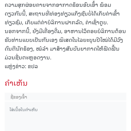
ຄວາມສຸກຜ່ອຍຄາຍຈາກອາກາດຮ້ອນອົບເອົ້າ ພ້ອມ
ດຽວກັນນີ້, ສະຖານທີ່ທ່ອງທ່ຽວແກ້ງຊັນບໍ່ໄດ້ເກັບຄ່າເຂົ້າ
ທ່ຽວຊົມ, ເກັບແຕ່ຄ່າບໍລິການຝາກລົດ, ຄ່າເຊົ່າຕູບ.
ນອກຈາກນີ້, ຍັງມີເຄື່ອງດື່ມ, ອາຫານໄວ້ຄອຍບໍລິການຕ້ອນ
ຮັບທ່ານແບບເປັນກັນເອງ ພິເສດໃນໄລຍະບຸນປີໃໝ່ໄດ້ມີວົງ
ດົນຕີນັກຮ້ອງ, ໝໍລຳ ມາສ້າງສັນບັນຍາກາດໃຫ້ຟົດຟື້ນ
ມ່ວນຊື່ນຕະຫຼອດງານ.
ແຫຼ່ງຂ່າວ: ຂປລ
ຄໍາເຫັນ