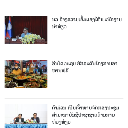
ນວ ສ້າງຄວາມເຂັ້ມແຂງໃຫ້ພະນັກງານ
ນຳທ່ຽວ
ອິນໂດເນເຊຍ ຍົກລະດັບໂຄງການອາ
ຫານຟຣີ
ຄໍາມ່ວນ ເປັນເຈົ້າພາບຈັດກອງປະຊຸມ
ສຳມະນາບັນຊີປະຊາຊາດດ້ານການ
ທ່ອງທ່ຽວ