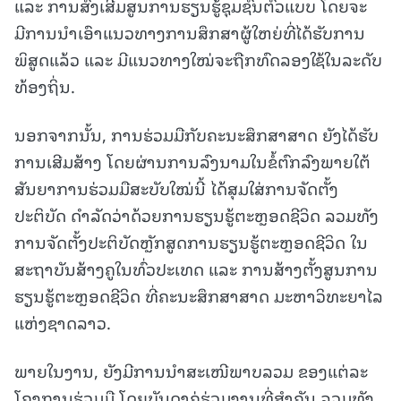
ແລະ ການສົ່ງເສີມສູນການຮຽນຮູ້ຊຸມຊົນຕົວແບບ ໂດຍຈະ
ມີການນຳເອົາແນວທາງການສຶກສາຜູ້ໃຫຍ່ທີ່ໄດ້ຮັບການ
ພິສູດແລ້ວ ແລະ ມີແນວທາງໃໝ່ຈະຖືກທົດລອງໃຊ້ໃນລະດັບ
ທ້ອງຖິ່ນ.
ນອກຈາກນັ້ນ, ການຮ່ວມມືກັບຄະນະສຶກສາສາດ ຍັງໄດ້ຮັບ
ການເສີມສ້າງ ໂດຍຜ່ານການລົງນາມໃນຂໍ້ຕົກລົງພາຍໃຕ້
ສັນຍາການຮ່ວມມືສະບັບໃໝ່ນີ້ ໄດ້ສຸມໃສ່ການຈັດຕັ້ງ
ປະຕິບັດ ດຳລັດວ່າດ້ວຍການຮຽນຮູ້ຕະຫຼອດຊີວິດ ລວມທັງ
ການຈັດຕັ້ງປະຕິບັດຫຼັກສູດການຮຽນຮູ້ຕະຫຼອດຊີວິດ ໃນ
ສະຖາບັນສ້າງຄູໃນທົ່ວປະເທດ ແລະ ການສ້າງຕັ້ງສູນການ
ຮຽນຮູ້ຕະຫຼອດຊີວິດ ທີ່ຄະນະສຶກສາສາດ ມະຫາວິທະຍາໄລ
ແຫ່ງຊາດລາວ.
ພາຍໃນງານ, ຍັງມີການນຳສະເໜີພາບລວມ ຂອງແຕ່ລະ
ໂຄງການຮ່ວມມື ໂດຍບັນດາຄູ່ຮ່ວມງານທີ່ສຳຄັນ ລວມທັງ