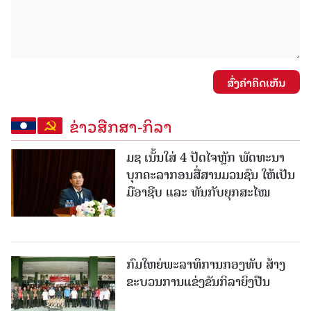
ສົ່ງຄໍາຄິດເຫັນ
ຂ່າວສືກສາ-ກິລາ
ມຊ ເນັ້ນໃສ່ 4 ປັດໄຈຫຼັກ ພັດທະນາ
ບຸກຄະລາກອນສື່ສານມວນຊົນ ໃຫ້ເປັນ
ມືອາຊີບ ແລະ ທັນກັບຍຸກສະໄໝ
ກົມໃຫຍ່ພະລາທິການກອງທັບ ສ້າງ
ຂະບວນການແຂ່ງຂັນກິລາຍິງປືນ