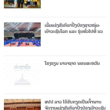
ເລີ່ມແຂ່ງຂັນກິລາປິ່ງປ່ອງຊາວໜຸ່ມ-
ເຍົາວະຊົນໂລກ ແລະ ຮຸ່ນທົ່ວໄປທີ່ ນວ
ໂຮງຮຽນ ນານາຊາດ ພອນສະຫວັນ
ສປປ ລາວ ໄດ້ຮັບກຽດເປັນເຈົ້າພາບ
ຈັດງານແຂ່ງຂັນກິລາປິ່ງປ່ອງເຍົາວະຊົນ