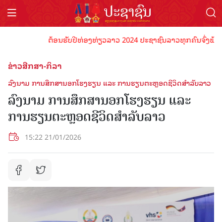
ຕ້ອນຮັບປີທ່ອງທ່ຽວລາວ 2024 ປະຊາຊົນລາວທຸກຄົນຈົ່ງພ້ອມເປັນເ
ຂ່າວສືກສາ-ກິລາ
ລົງນາມ ການສຶກສານອກໂຮງຮຽນ ແລະ ການຮຽນຕະຫຼອດຊີວິດສຳລັບລາວ
ລົງນາມ ການສຶກສານອກໂຮງຮຽນ ແລະ
ການຮຽນຕະຫຼອດຊີວິດສຳລັບລາວ
15:22 21/01/2026