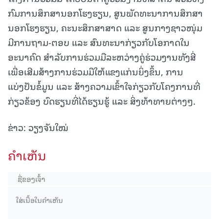
ກົມການສຶກສານອກໂຮງຮຽນ, ສູນພັດທະນາການສຶກສາ
ນອກໂຮງຮຽນ, ຄະນະສຶກສາສາດ ແລະ ສູນກາງຊາວໜຸ່ມ
ມີການຖາມ-ຕອບ ແລະ ສົນທະນາກ່ຽວກັບໂອກາດໃນ
ອະນາຄົດ ສໍາລັບການຮ່ວມມືລະຫວ່າງຄູ່ຮ່ວມງານທັງສີ່
ເພື່ອເສີມສ້າງການຮ່ວມມືໃຫ້ແຂງແກ່ນຍິ່ງຂຶ້ນ, ການ
ແບ່ງປັນຂໍ້ມູນ ແລະ ສ້າງຄວາມເຂົ້າໃຈກ່ຽວກັບໂຄງການທີ່
ກ່ຽວຂ້ອງ ບົດຮຽນທີ່ໄດ້ຮຽນຮູ້ ແລະ ສິ່ງທ້າທາຍຕ່າງໆ.
ຂ່າວ: ວຽງຈັນໃໝ່
ຄໍາເຫັນ