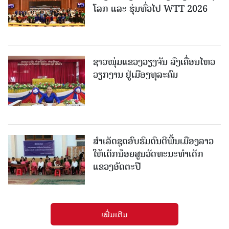
ໂລກ ແລະ ຮຸ່ນທົ່ວໄປ WTT 2026
ຊາວໜຸ່ມແຂວງວຽງຈັນ ລົງເຄື່ອນໄຫວ
ວຽກງານ ຢູ່ເມືອງທຸລະຄົມ
ສຳເລັດຊຸດອົບຮົມດົນຕີພື້ນເມືອງລາວ
ໃຫ້ເດັກນ້ອຍສູນວັດທະນະທຳເດັກ
ແຂວງອັດຕະປື
ເພີ່ມເຕີມ