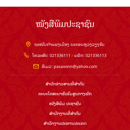
ໜັງສືພິມປະຊາຊົນ
ຖະໜົນກຳແພງເມືອງ ນະຄອນຫຼວງວຽງຈັນ
ໂທລະສັບ: 021336111 - ແຟັກ: 021336113
ອີເມວ:
pasaxonn@yahoo.com
ສຳ​ນັກ​ຂ່າວ​ສານ​ທີ່​ສຳ​ຄັນ​
ຄະນະໂຄສະນາອົບຮົມ​ສູນ​ກາງ​ພັກ
ໜັງສືພິມ ປະ​ຊາ​ຊົນ
ສຳ​ນັກ​ງານ​ທີ່​ສຳ​ຄັນ
ສຳ​ນັກ​ງານ​ປະ​ທານ​ປະ​ເທດ