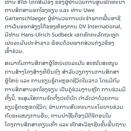
ທ່ານ ສີໄທ ໂຄດສີເມືອງ ຮອງຜູ້ອຳນວຍການສູນພັດທະນາ
ການສຶກສານອກໂຮງຮຽນ ແລະ ທ່ານ Uwe
Gartenschlaeger ຜູ້ອຳນວຍການປະຈຳພາກພື້ນອາຊີ
ຕາເວັນອອກສ່ຽງໃຕ້ຂອງຫ້ອງການ DV International,
ມີທ່ານ Hans-Ulrich Sudbeck ເອກອັກຄະລັດຖະທູດ
ເຢຍລະມັນປະຈຳລາວ ພ້ອມດ້ວຍພາກສ່ວນກ່ຽວຂ້ອງ
ເຂົ້າຮ່ວມ.
ສະມາຄົມການສຶກສາຜູ້ໃຫຍ່ເຢຍລະມັນ ສະໜັບສະໜູນ
ການສ້າງໂຄງສ້າງທີ່ຍືນຍົງ ສຳລັບວຽກງານການສຶກສາ
ຜູ້ໃຫຍ່ ແລະ ການຮຽນຮູ້ຕະຫຼອດຊີວິດໃນລາວ ໂດຍມີກົມ
ການສຶກສານອກໂຮງຮຽນ ເປັນຄູ່ຮ່ວມງານຫຼັກ ການຮ່ວມມື
ຄັ້ງນີ້, ຈະສຸມໃສ່ການຈັດຕັ້ງປະຕິບັດ ດຳລັດວ່າດ້ວຍການ
ຮຽນຮູ້ຕະຫຼອດຊີວິດ, ຜ່ານການສົນທະນານະໂຍບາຍຮ່ວມ
ກັບຂະແໜງການອື່ນ, ການນຳໃຊ້ເຄື່ອງມືດີຈີຕອນໃນ
ໂຄງການສຶກສາທຽບເທົ່າ ແລະ ທັກສະວິຊາຊີບຂັ້ນພື້ນຖານ