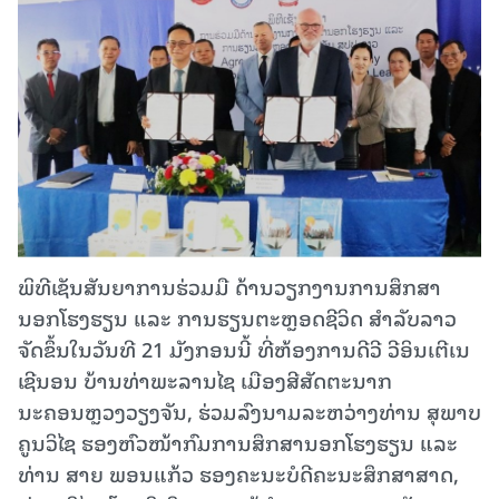
ພິທີເຊັນສັນຍາການຮ່ວມມື ດ້ານວຽກງານການສຶກສາ
ນອກໂຮງຮຽນ ແລະ ການຮຽນຕະຫຼອດຊີວິດ ສຳລັບລາວ
ຈັດຂຶ້ນໃນວັນທີ 21 ມັງກອນນີ້ ທີ່ຫ້ອງການດີວີ ວີອິນເຕີເນ
ເຊີນອນ ບ້ານທ່າພະລານໄຊ ເມືອງສີສັດຕະນາກ
ນະຄອນຫຼວງວຽງຈັນ, ຮ່ວມລົງນາມລະຫວ່າງທ່ານ ສຸພາບ
ຄູນວິໄຊ ຮອງຫົວໜ້າກົມການສຶກສານອກໂຮງຮຽນ ແລະ
ທ່ານ ສາຍ ພອນແກ້ວ ຮອງຄະນະບໍດີຄະນະສຶກສາສາດ,