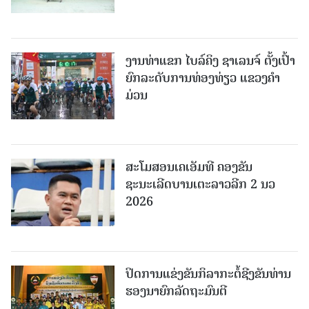
ງານທ່າແຂກ ໄບລ໌ຄິງ ຊາເລນຈ໌ ຕັ້ງເປົ້າ
ຍົກລະດັບການທ່ອງທ່ຽວ ແຂວງຄໍາ
ມ່ວນ
ສະໂມສອນເຄເອັມທີ ຄອງຂັນ
ຊະນະເລີດບານເຕະລາວລີກ 2 ນວ
2026
ປິດການແຂ່ງຂັນກິລາກະຕໍ້ຊີງຂັນທ່ານ
ຮອງນາຍົກລັດຖະມົນຕີ