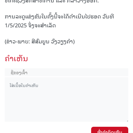
ການລະດູແຂ່ງຂັນໃນຄັ້ງນີ້ຈະໄດ້ດຳເນີນໄປຮອດ ວັນທີ
1/5/2025 ຈຶ່ງຈະສຳເລັດ
(ຂ່າວ-ພາບ: ສີສົມບູນ ວົງວຽງຄຳ)
ຄໍາເຫັນ
ສົ່ງຄໍາຄິດເຫັນ