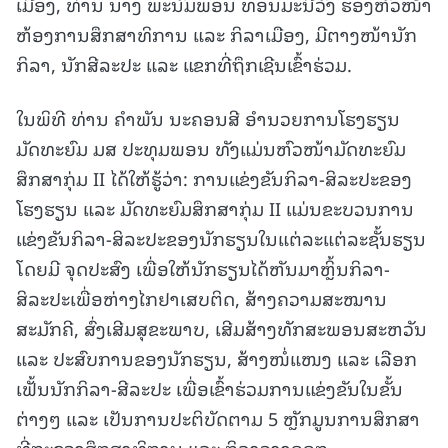
ເມືອງ, ທ່ານ ນາງ ພະນົມພອນ ທອນມະນີວົງ ຮອງຫົວໜ້າ
ຫ້ອງການສຶກສາທິການ ແລະ ກິລາເມືອງ, ມີຕາງໜ້ານັກ
ກິລາ, ນັກສີລະປະ ແລະ ແຂກທີ່ຖຶກເຊີນເຂົ້າຮ່ວມ.
ໃນພິທີ ທ່ານ ຄຳພັນ ນະຄອນສີ ອໍານວຍການໂຮງຮຽນ
ມັດທະຍົມ ມສ ປະທຸມພອນ ທັງແມ່ນຫົວໜ້າມັດທະຍົມ
ສຶກສາກຸ່ມ II ໄດ້ໃຫ້ຮູ້ວ່າ: ການແຂ່ງຂັນກິລາ-ສິລະປະຂອງ
ໂຮງຮຽນ ແລະ ມັດທະຍົມສຶກສາກຸ່ມ II ແມ່ນຂະບວນການ
ແຂ່ງຂັນກິລາ-ສິລະປະຂອງນັກຮຽນໃນແຕ່ລະແຕ່ລະຊັ້ນຮຽນ
ໂດຍມີ ຈຸດປະສົງ ເພື່ອໃຫ້ນັກຮຽນໄດ້ຫັນມາຫຼິ້ນກິລາ-
ສິລະປະເພື່ອຫ່າງໄກຢາເສບຕິດ, ສ້າງຄວາມສະໝານ
ສະມັກຄີ, ສົ່ງເສີມສຸຂະພາບ, ເສີມສ້າງທັກສະພອນສະຫວັນ
ແລະ ປະສົບການຂອງນັກຮຽນ, ສ້າງໜໍ່ແໜງ ແລະ ເລືອກ
ເຟັ້ນນັກກິລາ-ສີລະປະ ເພື່ອເຂົ້າຮ່ວມການແຂ່ງຂັນໃນຂັ້ນ
ຕ່າງໆ ແລະ ເປັນການປະຕິບັດຕາມ 5 ຫຼັກມູນການສຶກສາ
ທີ່ກະຊວງສຶກສາທິການ ແລະ ກິລາວາງອອກ.