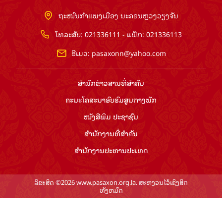
ຖະໜົນກຳແພງເມືອງ ນະຄອນຫຼວງວຽງຈັນ
ໂທລະສັບ: 021336111 - ແຟັກ: 021336113
ອີເມວ:
pasaxonn@yahoo.com
ສຳ​ນັກ​ຂ່າວ​ສານ​ທີ່​ສຳ​ຄັນ​
ຄະນະໂຄສະນາອົບຮົມ​ສູນ​ກາງ​ພັກ
ໜັງສືພິມ ປະ​ຊາ​ຊົນ
ສຳ​ນັກ​ງານ​ທີ່​ສຳ​ຄັນ
ສຳ​ນັກ​ງານ​ປະ​ທານ​ປະ​ເທດ
ລິຂະສິດ ©2026 www.pasaxon.org.la. ສະຫງວນໄວ້ເຊິງສິດ
ທັງຫມົດ