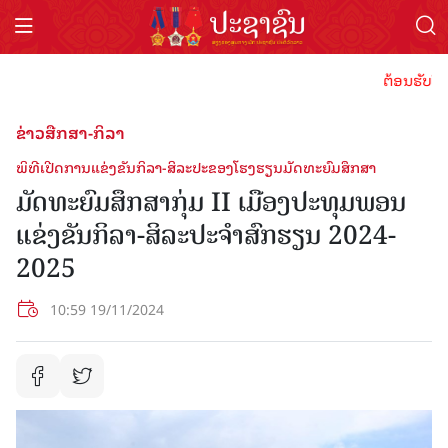
ຕ້ອນຮັບປີທ່ອງ
ຂ່າວສືກສາ-ກິລາ
ພິທີເປີດການແຂ່ງຂັນກິລາ-ສິລະປະຂອງໂຮງຮຽນມັດທະຍົມສຶກສາ
ມັດທະຍົມສຶກສາກຸ່ມ II ເມືອງປະທຸມພອນ
ແຂ່ງຂັນກິລາ-ສິລະປະຈໍາສົກຮຽນ 2024-
2025
10:59 19/11/2024