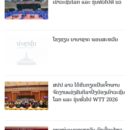
ເຍົາວະຊົນໂລກ ແລະ ຮຸ່ນທົ່ວໄປທີ່ ນວ
ໂຮງຮຽນ ນານາຊາດ ພອນສະຫວັນ
ສປປ ລາວ ໄດ້ຮັບກຽດເປັນເຈົ້າພາບ
ຈັດງານແຂ່ງຂັນກິລາປິ່ງປ່ອງເຍົາວະຊົນ
ໂລກ ແລະ ຮຸ່ນທົ່ວໄປ WTT 2026
ຊາວໜຸ່ມແຂວງວຽງຈັນ ລົງເຄື່ອນໄຫວ