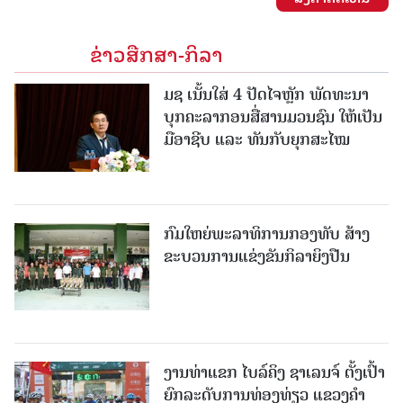
ຂ່າວສືກສາ-ກິລາ
ມຊ ເນັ້ນໃສ່ 4 ປັດໄຈຫຼັກ ພັດທະນາ
ບຸກຄະລາກອນສື່ສານມວນຊົນ ໃຫ້ເປັນ
ມືອາຊີບ ແລະ ທັນກັບຍຸກສະໄໝ
ກົມໃຫຍ່ພະລາທິການກອງທັບ ສ້າງ
ຂະບວນການແຂ່ງຂັນກິລາຍິງປືນ
ງານທ່າແຂກ ໄບລ໌ຄິງ ຊາເລນຈ໌ ຕັ້ງເປົ້າ
ຍົກລະດັບການທ່ອງທ່ຽວ ແຂວງຄໍາ