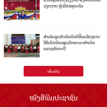
ວຽກງານ ຢູ່ເມືອງທຸລະຄົມ
ສຳເລັດຊຸດອົບຮົມດົນຕີພື້ນເມືອງລາວ
ໃຫ້ເດັກນ້ອຍສູນວັດທະນະທຳເດັກ
ແຂວງອັດຕະປື
ເພີ່ມເຕີມ
ໜັງສືພິມປະຊາຊົນ