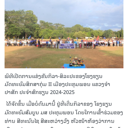
ພິທີເປີດການແຂ່ງຂັນກິລາ-ສິລະປະຂອງໂຮງຮຽນ
ມັດທະຍົມສຶກສາກຸ່ມ II ເມືອງປະທຸມພອນ ແຂວງຈໍາ
ປາສັກ ປະຈໍາສົກຮຽນ 2024-2025
ໄດ້ຈັດຂຶ້ນ ເມື່ອບໍ່ດົນມານີ້ ຢູ່ທີ່ເດີ່ນກິລາຂອງ ໂຮງຮຽນ
ມັດທະຍົມສົມບູນ ມສ ປະທຸມພອນ ໂດຍໃການເຂົ້າຮ່ວມຂອງ
ທ່ານ ສີທະນົນໄຊ ສີສະຫວ່າງວົງ ຫົວໜ້າຫ້ອງວ່າການ