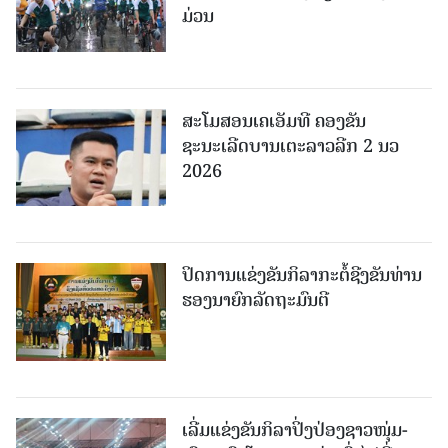
ມ່ວນ
ສະໂມສອນເຄເອັມທີ ຄອງຂັນ
ຊະນະເລີດບານເຕະລາວລີກ 2 ນວ
2026
ປິດການແຂ່ງຂັນກິລາກະຕໍ້ຊີງຂັນທ່ານ
ຮອງນາຍົກລັດຖະມົນຕີ
ເລີ່ມແຂ່ງຂັນກິລາປິ່ງປ່ອງຊາວໜຸ່ມ-