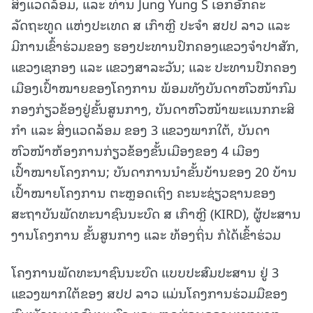
ສິ່ງແວດລ້ອມ, ແລະ ທ່ານ Jung Yung S ເອກອັກຄະ
ລັດຖະທູດ ແຫ່ງປະເທດ ສ ເກົາຫຼີ ປະຈໍາ ສປປ ລາວ ແລະ
ມີການເຂົ້າຮ່ວມຂອງ ຮອງປະທານປົກຄອງແຂວງຈໍາປາສັກ,
ແຂວງເຊກອງ ແລະ ແຂວງສາລະວັນ; ແລະ ປະທານປົກຄອງ
ເມືອງເປົ້າໝາຍຂອງໂຄງການ ພ້ອມທັງບັນດາຫົວໜ້າກົມ
ກອງກ່ຽວຂ້ອງຢູ່ຂັ້ນສູນກາງ, ບັນດາຫົວໜ້າພະແນກກະສິ
ກໍາ ແລະ ສິ່ງແວດລ້ອມ ຂອງ 3 ແຂວງພາກໃຕ້, ບັນດາ
ຫົວໜ້າຫ້ອງການກ່ຽວຂ້ອງຂັ້ນເມືອງຂອງ 4 ເມືອງ
ເປົ້າໝາຍໂຄງການ; ບັນດາການນໍາຂັ້ນບ້ານຂອງ 20 ບ້ານ
ເປົ້າໝາຍໂຄງການ ຕະຫຼອດເຖິງ ຄະນະຊ່ຽວຊານຂອງ
ສະຖາບັນພັດທະນາຊົນນະບົດ ສ ເກົາຫຼີ (KIRD), ຜູ້ປະສານ
ງານໂຄງການ ຂັ້ນສູນກາງ ແລະ ທ້ອງຖິ່ນ ກໍໄດ້ເຂົ້າຮ່ວມ
ໂຄງການພັດທະນາຊົນນະບົດ ແບບປະສົມປະສານ ຢູ່ 3
ແຂວງພາກໃຕ້ຂອງ ສປປ ລາວ ແມ່ນໂຄງການຮ່ວມມືຂອງ