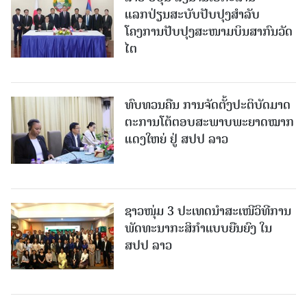
ແລກປ່ຽນສະບັບປັບປຸງສໍາລັບ
ໂຄງການປັບປຸງສະໜາມບິນສາກົນວັດ
ໄຕ
ທົບທວນຄືນ ການຈັດຕັ້ງປະຕິບັດມາດ
ຕະການໂຕ້ຕອບສະພາບພະຍາດໝາກ
ແດງໃຫຍ່ ຢູ່ ສປປ ລາວ
ຊາວໜຸ່ມ 3 ປະເທດນຳສະເໜີວິທີການ
ພັດທະນາກະສິກຳແບບຍືນຍົງ ໃນ
ສປປ ລາວ