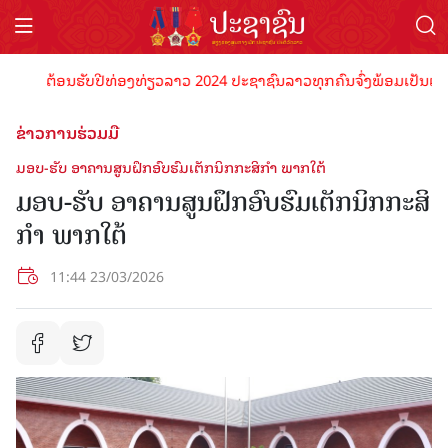
ຕ້ອນຮັບປີທ່ອງທ່ຽວລາວ 2024 ປະຊາຊົນລາວທຸກຄົນຈົ່ງພ້ອມເປັນເຈົ້າພາບທ
ຂ່າວການຮ່ວມມື
ມອບ-ຮັບ ອາຄານສູນຝຶກອົບຮົມເຕັກນິກກະສິກໍາ ພາກໃຕ້
ມອບ-ຮັບ ອາຄານສູນຝຶກອົບຮົມເຕັກນິກກະສິ
ກໍາ ພາກໃຕ້
11:44 23/03/2026