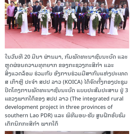
ໃນວັນທີ 20 ມີນາ ຜ່ານມາ, ກົມພັດທະນາຊົນນະບົດ ແລະ
ຫຼຸດຜ່ອນຄວາມທຸກຍາກ ຂອງກະຊວງກະສິກໍາ ແລະ
ສິ່ງແວດລ້ອມ ຮ່ວມກັບ ອົງການຮ່ວມມືສາກົນແຫ່ງປະເທດ
ສ ເກົາຫຼີ ປະຈໍາ ສປປ ລາວ (KOICA) ໄດ້ຈັດຕັ້ງກອງປະຊຸມ
ປິດໂຄງການພັດທະນາຊົນນະບົດ ແບບປະສົມປະສານ ຢູ່ 3
ແຂວງພາກໃຕ້ຂອງ ສປປ ລາວ (The integrated rural
development project in three provinces of
southern Lao PDR) ແລະ ພິທີມອບ-ຮັບ ສູນຝຶກອົບຮົມ
ເຕັກນິກກະສິກໍາ ພາກໃຕ້