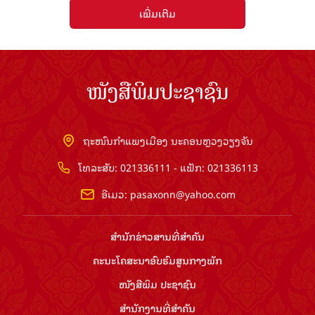
ເພີ່ມເຕີມ
ໜັງສືພິມປະຊາຊົນ
ຖະໜົນກຳແພງເມືອງ ນະຄອນຫຼວງວຽງຈັນ
ໂທລະສັບ: 021336111 - ແຟັກ: 021336113
ອີເມວ:
pasaxonn@yahoo.com
ສຳ​ນັກ​ຂ່າວ​ສານ​ທີ່​ສຳ​ຄັນ​
ຄະນະໂຄສະນາອົບຮົມ​ສູນ​ກາງ​ພັກ
ໜັງສືພິມ ປະ​ຊາ​ຊົນ
ສຳ​ນັກ​ງານ​ທີ່​ສຳ​ຄັນ