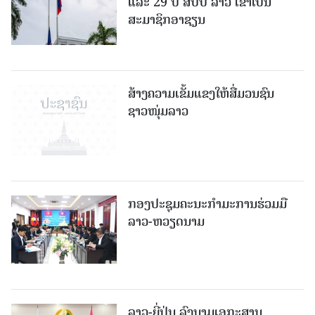
ແລະ 29 ປີ ສປປ ລາວ ເຂົ້າເປັນ
ສະມາຊິກອາຊຽນ
ສ້າງຄວາມເຂັ້ມແຂງໃຫ້ສື່ມວນຊົນ
ຊາວໜຸ່ມລາວ
ກອງປະຊຸມຄະນະກຳມະການຮ່ວມມື
ລາວ-ຫວຽດນາມ
ລາວ-ຍີ່ປຸ່ນ ລົງນາມເອກະສານ