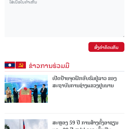
ສົ່ງຄໍາຄິດເຫັນ
ຂ່າວການຮ່ວມມື
ເປີດປ້າຍຈຸດຝຶກອົບຮົມຢູ່ລາວ ຂອງ
ສະຖາບັນການຊ່າງແຂວງຢູນນານ
ສະຫຼອງ 59 ປີ ການສ້າງຕັ້ງອາຊຽນ