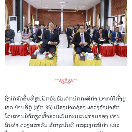
ຊຶ່ງໄດ້ຈັດຂຶ້ນທີ່ສູນຝຶກອົບຮົມເຕັກນິກກະສິກໍາ ພາກໃຕ້ຕັ້ງຢູ່
ເຂດ ບ້ານອີ່ຕູ້ (ຫຼັກ 35) ເມືອງປາກຊ່ອງ ແຂວງຈໍາປາສັກ
ໂດຍການໃຫ້ກຽດເຂົ້າຮ່ວມເປັນຄະນະປະທານຂອງ ທ່ານ
ລິນຄໍາ ດວງສະຫວັນ ລັດຖະມົນຕີ ກະຊວງກະສິກໍາ ແລະ