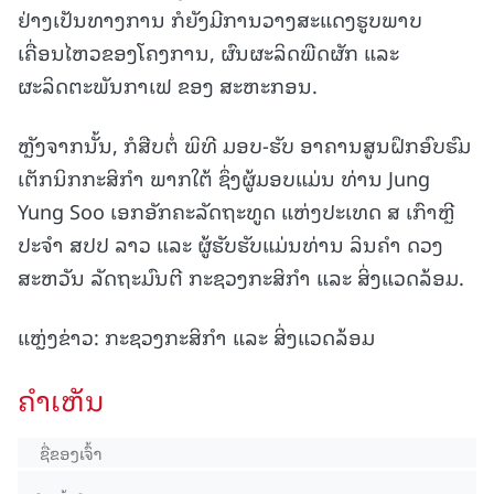
ຢ່າງເປັນທາງການ ກໍຍັງມີການວາງສະແດງຮູບພາບ
ເຄື່ອນໄຫວຂອງໂຄງການ, ຜົນຜະລິດພືດຜັກ ແລະ
ຜະລິດຕະພັນກາເຟ ຂອງ ສະຫະກອນ.
ຫຼັງຈາກນັ້ນ, ກໍສືບຕໍ່ ພິທີ ມອບ-ຮັບ ອາຄານສູນຝຶກອົບຮົມ
ເຕັກນິກກະສິກໍາ ພາກໃຕ້ ຊຶ່ງຜູ້ມອບແມ່ນ ທ່ານ Jung
Yung Soo ເອກອັກຄະລັດຖະທູດ ແຫ່ງປະເທດ ສ ເກົາຫຼີ
ປະຈໍາ ສປປ ລາວ ແລະ ຜູ້ຮັບຮັບແມ່ນທ່ານ ລິນຄໍາ ດວງ
ສະຫວັນ ລັດຖະມົນຕີ ກະຊວງກະສິກໍາ ແລະ ສິ່ງແວດລ້ອມ.
ແຫຼ່ງຂ່າວ: ກະຊວງກະສິກຳ ແລະ ສິ່ງແວດລ້ອມ
ຄໍາເຫັນ