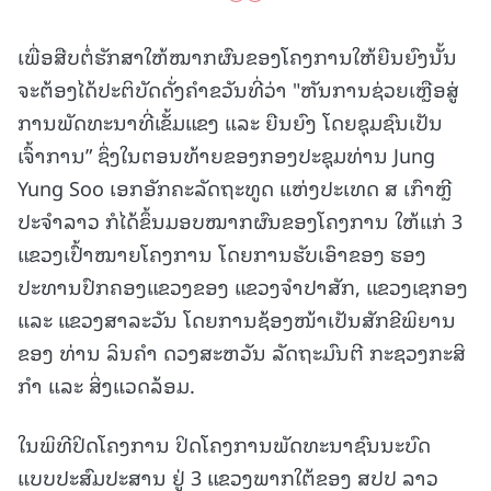
ເພື່ອສືບຕໍ່ຮັກສາໃຫ້ໝາກຜົນຂອງໂຄງການໃຫ້ຍືນຍົງນັ້ນ
ຈະຕ້ອງໄດ້ປະຕິບັດດັ່ງຄໍາຂວັນທີ່ວ່າ "ຫັນການຊ່ວຍເຫຼືອສູ່
ການພັດທະນາທີ່ເຂັ້ມແຂງ ແລະ ຍືນຍົງ ໂດຍຊຸມຊົນເປັນ
ເຈົ້າການ” ຊຶ່ງໃນຕອນທ້າຍຂອງກອງປະຊຸມທ່ານ Jung
Yung Soo ເອກອັກຄະລັດຖະທູດ ແຫ່ງປະເທດ ສ ເກົາຫຼີ
ປະຈໍາລາວ ກໍໄດ້ຂຶ້ນມອບໝາກຜົນຂອງໂຄງການ ໃຫ້ແກ່ 3
ແຂວງເປົ້າໝາຍໂຄງການ ໂດຍການຮັບເອົາຂອງ ຮອງ
ປະທານປົກຄອງແຂວງຂອງ ແຂວງຈໍາປາສັກ, ແຂວງເຊກອງ
ແລະ ແຂວງສາລະວັນ ໂດຍການຊ້ອງໜ້າເປັນສັກຂີພິຍານ
ຂອງ ທ່ານ ລິນຄໍາ ດວງສະຫວັນ ລັດຖະມົນຕີ ກະຊວງກະສິ
ກໍາ ແລະ ສິ່ງແວດລ້ອມ.
ໃນພິທີປິດໂຄງການ ປິດໂຄງການພັດທະນາຊົນນະບົດ
ແບບປະສົມປະສານ ຢູ່ 3 ແຂວງພາກໃຕ້ຂອງ ສປປ ລາວ