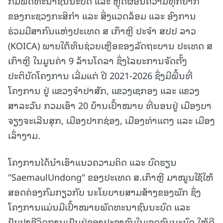
ກົມພັດທະນາຊົນນະບົດ ແລະ ຫຼຸດຜ່ອນຄວາມທຸກຍາກ
ຂອງກະຊວງກະສິກໍາ ແລະ ສິ່ງແວດລ້ອມ ແລະ ອົງການ
ຮ່ວມມືສາກົນແຫ່ງປະເທດ ສ ເກົາຫຼີ ປະຈໍາ ສປປ ລາວ
(KOICA) ພາຍໃຕ້ທຶນຊ່ວຍເຫຼືອຂອງລັດຖະບານ ປະເທດ ສ
ເກົາຫຼີ ໃນມູນຄ່າ 9 ລ້ານໂດລາ ຊຶ່ງໄລຍະການຈັດຕັ້ງ
ປະຕິບັດໂຄງການ ເລີ່ມແຕ່ ປີ 2021-2026 ຊຶ່ງມີພື້ນທີ່
ໂຄງການ ຢູ່ ແຂວງຈໍາປາສັກ, ແຂວງເຊກອງ ແລະ ແຂວງ
ສາລະວັນ ກວມເອົາ 20 ບ້ານເປົ້າໝາຍ ທີ່ນອນຢູ່ ເມືອງບາ
ຈຽງຈະເລີນສຸກ, ເມືອງປາກຊ່ອງ, ເມືອງທ່າແຕງ ແລະ ເມືອງ
ເລົ່າງາມ.
ໂຄງການໄດ້ນໍາເອົາແນວຄວາມຄິດ ແລະ ບົດຮຽນ
"SaemaulUndong" ຂອງປະເທດ ສ.ເກົາຫຼີ ມາໝູນໃຊ້ໃຫ້
ສອດຄ່ອງກົມກຽວກັບ ນະໂຍບາຍສາມສ້າງຂອງພັກ ຊຶ່ງ
ໂຄງການແມ່ນມີເປົ້າໝາຍພັດທະນາຊົນນະບົດ ແລະ
ປັບປຸງຊີວິດການເປັນຢູ່ຂອງປະຊາຊົນໃນເຂດຊົນນະບົດ ໃຫ້ດີ