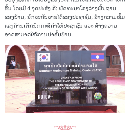
ຂື້ນ ໂດຍມີ 4 ຈຸດປະສົງ ຄື: ພັດທະນາໂຄງລ່າງພື້ນຖານ
ຂອງບ້ານ, ຍົກລະດັບລາຍໄດ້ຂອງປະຊາຊົນ, ສ້າງຄວາມເຂັ້ມ
ແຂງດ້ານເຕັກນິກກະສິກໍາໃຫ້ປະຊາຊົນ ແລະ ສ້າງຄວາມ
ອາດສາມາດໃຫ້ການນໍາຂັ້ນບ້ານ.