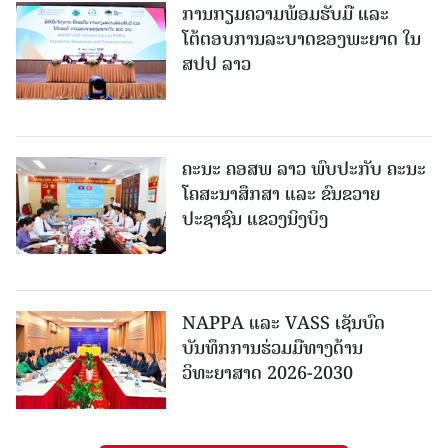
ການກຽມຄວາມພ້ອມຮັບມື ແລະ
ໂຕ້ຕອບການລະບາດຂອງພະຍາດ ໃນ
ສປປ ລາວ
ຄະນະ ຄອສພ ລາວ ພົບປະກັບ ຄະນະ
ໂຄສະນາສຶກສາ ແລະ ຂົນຂວາຍ
ປະຊາຊົນ ແຂວງນິງບິງ
NAPPA ແລະ VASS ເຊັນບົດ
ບັນທຶກການຮ່ວມມືທາງດ້ານ
ວິທະຍາສາດ 2026-2030